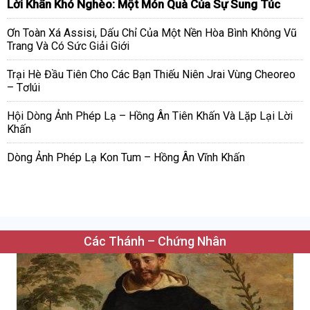
Lời Khấn Khó Nghèo: Một Món Quà Của Sự Sung Túc
Ơn Toàn Xá Assisi, Dấu Chỉ Của Một Nền Hòa Bình Không Vũ
Trang Và Có Sức Giải Giới
Trại Hè Đầu Tiên Cho Các Bạn Thiếu Niên Jrai Vùng Cheoreo
– Tơlúi
Hội Dòng Ảnh Phép Lạ – Hồng Ân Tiên Khấn Và Lặp Lại Lời
Khấn
Dòng Ảnh Phép Lạ Kon Tum – Hồng Ân Vĩnh Khấn
Các Thánh – Chứng Nhân