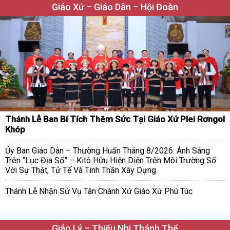
Giáo Xứ – Giáo Dân – Hội Đoàn
Thánh Lễ Ban Bí Tích Thêm Sức Tại Giáo Xứ Plei Rơngol
Khóp
Ủy Ban Giáo Dân – Thường Huấn Tháng 8/2026: Ánh Sáng
Trên “Lục Địa Số” – Kitô Hữu Hiện Diện Trên Môi Trường Số
Với Sự Thật, Tử Tế Và Tinh Thần Xây Dựng
Thánh Lễ Nhận Sứ Vụ Tân Chánh Xứ Giáo Xứ Phú Túc
Giáo Lý – Thiếu Nhi Thánh Thể