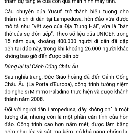
tham dự tang lễ của con qua màn hình máy tính.
Câu chuyện của Yusuf trở thành biểu tượng cho
thảm kịch di dân tại Lampedusa, hòn đảo vừa được
mô tả như “vết sẹo của Địa Trung Hải”, vừa là “bàn
thờ của sự đón tiếp”. Theo số liệu của UNICEF, trong
15 năm qua, khoảng 400.000 người di dân đã cập
bến tại đảo này, trong khi khoảng 26.000 người khác
không bao giờ đến được bến bờ.
Dừng lại tại Cánh Cổng Châu Âu
Sau nghĩa trang, Đức Giáo hoàng đã đến Cánh Cổng
Châu Âu (La Porta d’Europa), công trình tưởng niệm
do nghệ sĩ Mimmo Paladino thực hiện và được khánh
thành năm 2008.
Đối với người dân Lampedusa, đây không chỉ là một
tượng đài, nhưng còn là một phần căn tính của hòn
đảo. Công trình cao hơn năm mét, được làm bằng
gốm chịu lửa và sắt mạ kẽm, có khả năng chống lại