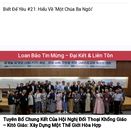
Biết Để Yêu #21: Hiểu Về ‘Một Chúa Ba Ngôi’
Loan Báo Tin Mừng – Đại Kết & Liên Tôn
Tuyên Bố Chung Kết Của Hội Nghị Đối Thoại Khổng Giáo
– Kitô Giáo: Xây Dựng Một Thế Giới Hòa Hợp