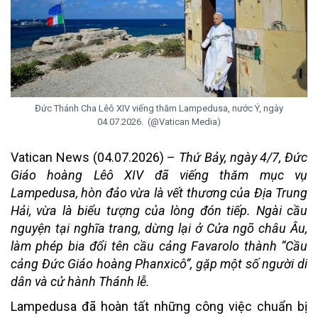
Đức Thánh Cha Lêô XIV viếng thăm Lampedusa, nước Ý, ngày
04.07.2026. (@Vatican Media)
Vatican News (04.07.2026) –
Thứ Bảy, ngày 4/7, Đức
Giáo hoàng Lêô XIV đã viếng thăm mục vụ
Lampedusa, hòn đảo vừa là vết thương của Địa Trung
Hải, vừa là biểu tượng của lòng đón tiếp. Ngài cầu
nguyện tại nghĩa trang, dừng lại ở Cửa ngõ châu Âu,
làm phép bia đổi tên cầu cảng Favarolo thành “Cầu
cảng Đức Giáo hoàng Phanxicô”, gặp một số người di
dân và cử hành Thánh lễ.
Lampedusa đã hoàn tất những công việc chuẩn bị