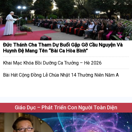
Đức Thánh Cha Tham Dự Buổi Gặp Gỡ Cầu Nguyện Và
Huynh Đệ Mang Tên “Bài Ca Hòa Bình”
Khai Mạc Khóa Bồi Dưỡng Ca Trưởng – Hè 2026
Bài Hát Cộng Đồng Lễ Chúa Nhật 14 Thường Niên Năm A
Giáo Dục – Phát Triển Con Người Toàn Diện