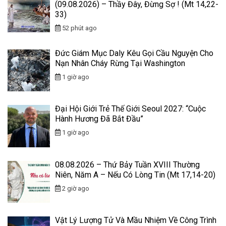
(09.08.2026) – Thầy Đây, Đừng Sợ ! (Mt 14,22-
33)
52 phút ago
Đức Giám Mục Daly Kêu Gọi Cầu Nguyện Cho
Nạn Nhân Cháy Rừng Tại Washington
1 giờ ago
Đại Hội Giới Trẻ Thế Giới Seoul 2027: “Cuộc
Hành Hương Đã Bắt Đầu”
1 giờ ago
08.08.2026 – Thứ Bảy Tuần XVIII Thường
Niên, Năm A – Nếu Có Lòng Tin (Mt 17,14-20)
2 giờ ago
Vật Lý Lượng Tử Và Mầu Nhiệm Về Công Trình