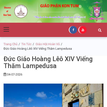
Skip
Skip
to
to
navigation
content
Giáo Phận Kon
Primary
Tum
Menu
Trang Chủ
Tin Tức
Giáo Hội Hoàn Vũ
Đức Giáo Hoàng Lêô XIV Viếng Thăm Lampedusa
Đức Giáo Hoàng Lêô XIV Viếng
Thăm Lampedusa
04-07-2026