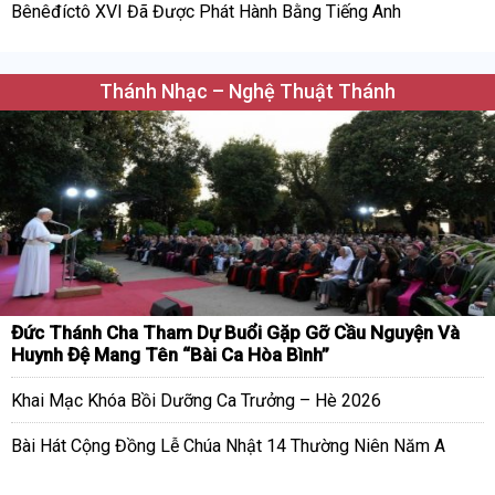
Bênêđíctô XVI Đã Được Phát Hành Bằng Tiếng Anh
Thánh Nhạc – Nghệ Thuật Thánh
Đức Thánh Cha Tham Dự Buổi Gặp Gỡ Cầu Nguyện Và
Huynh Đệ Mang Tên “Bài Ca Hòa Bình”
Khai Mạc Khóa Bồi Dưỡng Ca Trưởng – Hè 2026
Bài Hát Cộng Đồng Lễ Chúa Nhật 14 Thường Niên Năm A