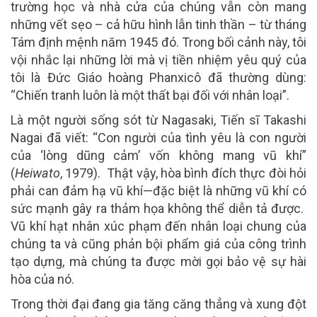
trường học và nhà cửa của chúng vẫn còn mang
những vết sẹo – cả hữu hình lẫn tinh thần – từ tháng
Tám định mệnh năm 1945 đó. Trong bối cảnh này, tôi
vội nhắc lại những lời mà vị tiền nhiệm yêu quý của
tôi là Đức Giáo hoàng Phanxicô đã thường dùng:
“Chiến tranh luôn là một thất bại đối với nhân loại”.
Là một người sống sót từ Nagasaki, Tiến sĩ Takashi
Nagai đã viết: “Con người của tình yêu là con người
của ‘lòng dũng cảm’ vốn không mang vũ khí”
(
Heiwato
, 1979). Thật vậy, hòa bình đích thực đòi hỏi
phải can đảm hạ vũ khí—đặc biệt là những vũ khí có
sức mạnh gây ra thảm họa không thể diễn tả được.
Vũ khí hạt nhân xúc phạm đến nhân loại chung của
chúng ta và cũng phản bội phẩm giá của công trình
tạo dựng, mà chúng ta được mời gọi bảo vệ sự hài
hòa của nó.
Trong thời đại đang gia tăng căng thẳng và xung đột