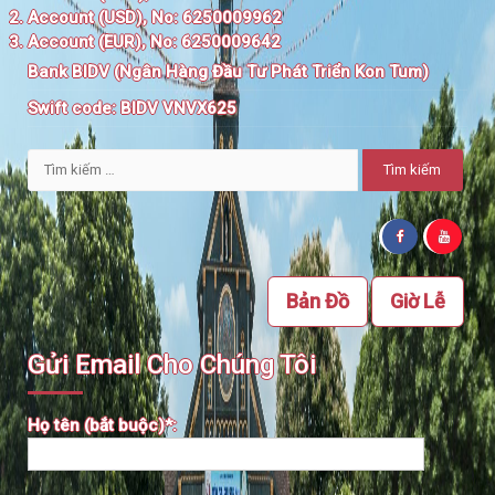
Account (USD), No: 6250009962
Account (EUR), No: 6250009642
Bank BIDV (Ngân Hàng Đầu Tư Phát Triển Kon Tum)
Swift code:
BIDV VNVX625
Tìm
kiếm
cho:
Bản Đồ
Giờ Lễ
Gửi Email Cho Chúng Tôi
Họ tên (bắt buộc)*: