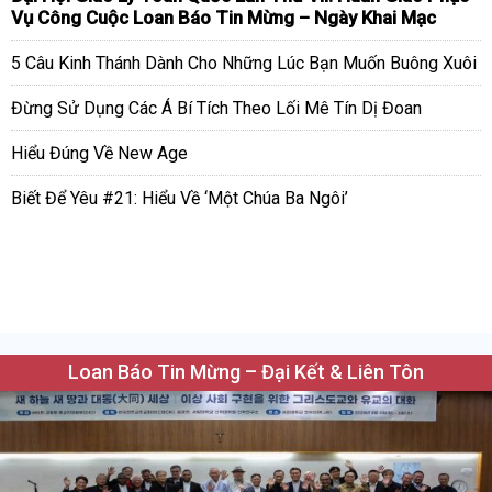
Vụ Công Cuộc Loan Báo Tin Mừng – Ngày Khai Mạc
5 Câu Kinh Thánh Dành Cho Những Lúc Bạn Muốn Buông Xuôi
Đừng Sử Dụng Các Á Bí Tích Theo Lối Mê Tín Dị Đoan
Hiểu Đúng Về New Age
Biết Để Yêu #21: Hiểu Về ‘Một Chúa Ba Ngôi’
Loan Báo Tin Mừng – Đại Kết & Liên Tôn