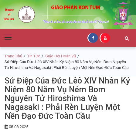
Skip
Skip
to
to
navigation
content
Giáo Phận Kon
Primary
Tum
Menu
Trang Chủ
Tin Tức
Giáo Hội Hoàn Vũ
Sứ Điệp Của Đức Lêô XIV Nhân Kỷ Niệm 80 Năm Vụ Ném Bom Nguyên
Tử Hiroshima Và Nagasaki : Phải Rèn Luyện Một Nền Đạo Đức Toàn Cầu
Sứ Điệp Của Đức Lêô XIV Nhân Kỷ
Niệm 80 Năm Vụ Ném Bom
Nguyên Tử Hiroshima Và
Nagasaki : Phải Rèn Luyện Một
Nền Đạo Đức Toàn Cầu
08-08-2025