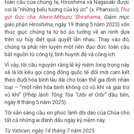
toàn cầu của chúng ta, Hiroshima và Nagasaki được
coi là “những biểu tượng của ký ức” (x. Phanxicô,
Thư
gửi Đức cha Alexis-Mitsuru Shirahama
, Giám mục
giáo phận Hiroshima
, ngày 19 tháng 5 năm 2023) vốn
thúc giục chúng ta từ bỏ ảo tưởng về an ninh dựa
trên sự hủy diệt quả quyết lẫn nhau. Thay vào đó,
chúng ta phải rèn luyện một nền đạo đức toàn cầu
bắt nguồn từ công lý, tình huynh đệ và công ích.
Vì vậy, tôi cầu nguyện rằng lễ kỷ niệm long trọng này
sẽ là lời kêu gọi cộng đồng quốc tế đổi mới cam kết
theo đuổi hòa bình lâu dài cho toàn thể gia đình nhân
loại – “một nền hòa bình không có vũ khí và giải trừ
vũ khí” (
Phép lành Tông Tòa “Urbi et Orbi”
đầu tiên,
ngày 8 tháng 5 năm 2025).
Tôi sẵn sàng cầu xin phúc lành dồi dào của Chúa cho
tất cả những ai đánh dấu ngày kỷ niệm này.
Từ Vatican, ngày 14 tháng 7 năm 2025