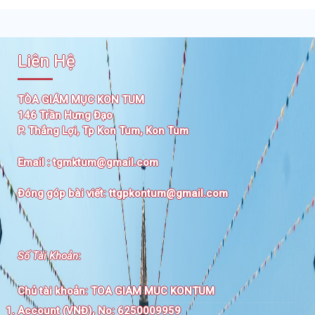
Liên Hệ
TÒA GIÁM MỤC KON TUM
146 Trần Hưng Đạo
P. Thắng Lợi, Tp Kon Tum, Kon Tum
Email :
tgmktum@gmail.com
Đóng góp bài viết:
ttgpkontum@gmail.com
Số Tài Khoản
:
Chủ tài khoản:
TOA GIAM MUC KONTUM
Account (VNĐ), No: 6250009959