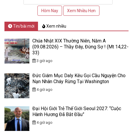
Hôm Nay
Xem Nhiều Hơn
Tin/bài mới
Xem nhiều
Chúa Nhật XIX Thường Niên, Năm A
(09.08.2026) – Thầy Đây, Đừng Sợ ! (Mt 14,22-
33)
3 giờ ago
Đức Giám Mục Daly Kêu Gọi Cầu Nguyện Cho
Nạn Nhân Cháy Rừng Tại Washington
4 giờ ago
Đại Hội Giới Trẻ Thế Giới Seoul 2027: “Cuộc
Hành Hương Đã Bắt Đầu”
4 giờ ago