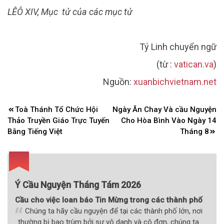
LÊÔ XIV, Mục tử của các mục tử
Tý Linh chuyển ngữ
(từ :
vatican.va
)
Nguồn:
xuanbichvietnam.net
Điều
Toà Thánh Tổ Chức Hội
Ngày Ăn Chay Và cầu Nguyện
hướng
Thảo Truyền Giáo Trực Tuyến
Cho Hòa Bình Vào Ngày 14
bài
Bằng Tiếng Việt
Tháng 8
viết
Ý Cầu Nguyện Tháng Tám 2026
Cầu cho việc loan báo Tin Mừng trong các thành phố
Chúng ta hãy cầu nguyện để tại các thành phố lớn, nơi
thường bị bao trùm bởi sự vô danh và cô đơn, chúng ta