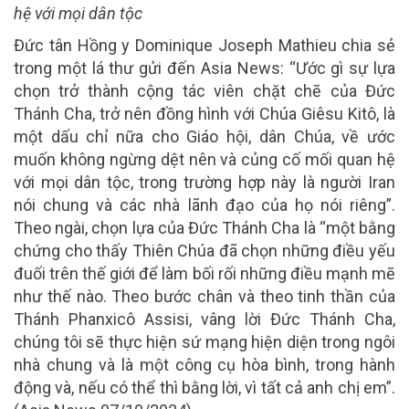
hệ với mọi dân tộc
Đức tân Hồng y Dominique Joseph Mathieu chia sẻ
trong một lá thư gửi đến Asia News: “Ước gì sự lựa
chọn trở thành cộng tác viên chặt chẽ của Đức
Thánh Cha, trở nên đồng hình với Chúa Giêsu Kitô, là
một dấu chỉ nữa cho Giáo hội, dân Chúa, về ước
muốn không ngừng dệt nên và củng cố mối quan hệ
với mọi dân tộc, trong trường hợp này là người Iran
nói chung và các nhà lãnh đạo của họ nói riêng”.
Theo ngài, chọn lựa của Đức Thánh Cha là “một bằng
chứng cho thấy Thiên Chúa đã chọn những điều yếu
đuối trên thế giới để làm bối rối những điều mạnh mẽ
như thế nào. Theo bước chân và theo tinh thần của
Thánh Phanxicô Assisi, vâng lời Đức Thánh Cha,
chúng tôi sẽ thực hiện sứ mạng hiện diện trong ngôi
nhà chung và là một công cụ hòa bình, trong hành
động và, nếu có thể thì bằng lời, vì tất cả anh chị em”.