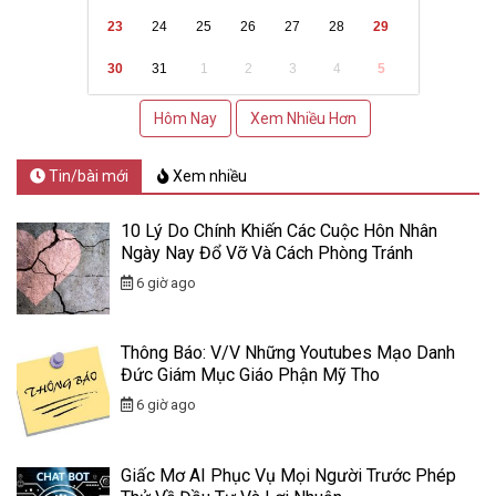
23
24
25
26
27
28
29
30
31
1
2
3
4
5
Hôm Nay
Xem Nhiều Hơn
Tin/bài mới
Xem nhiều
10 Lý Do Chính Khiến Các Cuộc Hôn Nhân
Ngày Nay Đổ Vỡ Và Cách Phòng Tránh
6 giờ ago
Thông Báo: V/v Những Youtubes Mạo Danh
Đức Giám Mục Giáo Phận Mỹ Tho
6 giờ ago
Giấc Mơ AI Phục Vụ Mọi Người Trước Phép