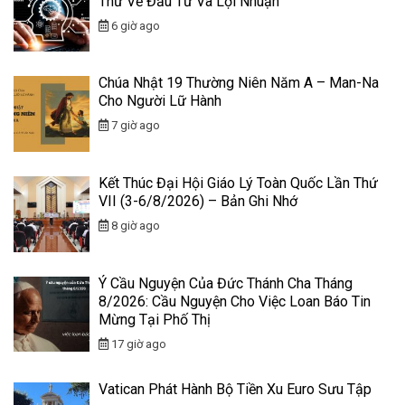
Thử Về Đầu Tư Và Lợi Nhuận
6 giờ ago
Chúa Nhật 19 Thường Niên Năm A – Man-Na
Cho Người Lữ Hành
7 giờ ago
Kết Thúc Đại Hội Giáo Lý Toàn Quốc Lần Thứ
VII (3-6/8/2026) – Bản Ghi Nhớ
8 giờ ago
Ý Cầu Nguyện Của Đức Thánh Cha Tháng
8/2026: Cầu Nguyện Cho Việc Loan Báo Tin
Mừng Tại Phố Thị
17 giờ ago
Vatican Phát Hành Bộ Tiền Xu Euro Sưu Tập