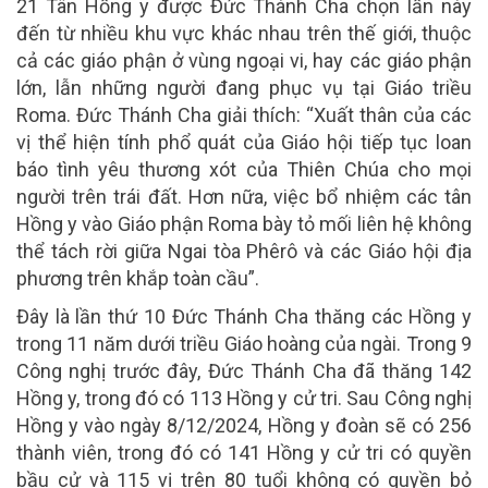
21 Tân Hồng y được Đức Thánh Cha chọn lần này
đến từ nhiều khu vực khác nhau trên thế giới, thuộc
cả các giáo phận ở vùng ngoại vi, hay các giáo phận
lớn, lẫn những người đang phục vụ tại Giáo triều
Roma. Đức Thánh Cha giải thích: “Xuất thân của các
vị thể hiện tính phổ quát của Giáo hội tiếp tục loan
báo tình yêu thương xót của Thiên Chúa cho mọi
người trên trái đất. Hơn nữa, việc bổ nhiệm các tân
Hồng y vào Giáo phận Roma bày tỏ mối liên hệ không
thể tách rời giữa Ngai tòa Phêrô và các Giáo hội địa
phương trên khắp toàn cầu”.
Đây là lần thứ 10 Đức Thánh Cha thăng các Hồng y
trong 11 năm dưới triều Giáo hoàng của ngài. Trong 9
Công nghị trước đây, Đức Thánh Cha đã thăng 142
Hồng y, trong đó có 113 Hồng y cử tri. Sau Công nghị
Hồng y vào ngày 8/12/2024, Hồng y đoàn sẽ có 256
thành viên, trong đó có 141 Hồng y cử tri có quyền
bầu cử và 115 vị trên 80 tuổi không có quyền bỏ