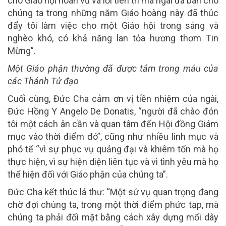
cho Giáo hội hoàn vũ và lời tiên tri mà ngài đã ban cho
chúng ta trong những năm Giáo hoàng này đã thúc
đẩy tôi làm việc cho một Giáo hội trong sáng và
nghèo khó, có khả năng lan tỏa hương thơm Tin
Mừng”.
Một Giáo phận thường đã được tắm trong máu của
các Thánh Tử đạo
Cuối cùng, Đức Cha cảm ơn vị tiền nhiệm của ngài,
Đức Hồng Y Angelo De Donatis, “người đã chào đón
tôi một cách ân cần và quan tâm đến Hội đồng Giám
mục vào thời điểm đó”, cũng như nhiều linh mục và
phó tế “vì sự phục vụ quảng đại và khiêm tốn mà họ
thực hiện, vì sự hiện diện liên tục và vì tình yêu mà họ
thể hiện đối với Giáo phận của chúng ta”.
Đức Cha kết thúc lá thư: “Một sứ vụ quan trọng đang
chờ đợi chúng ta, trong một thời điểm phức tạp, mà
chúng ta phải đối mặt bằng cách xây dựng mối dây