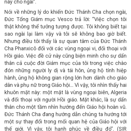
này cho ngài”.
Nói về những lý do khiến Đức Thánh Cha chọn ngài,
Đức Tổng Giám mục Vesco trả lời: “Việc chọn tôi
thật không thể tưởng tượng được. Tôi không biết tại
sao ngài lại làm vậy và tôi sẽ không bao giờ biết.
Nhưng điều tôi thấy là sự quan tâm của Đức Thánh
Cha Phanxicô đối với các vùng ngoại vi, đối thoại với
Hồi giáo. Việc đề cử này cũng biện minh cho sự dấn
thân cả cuộc đời Giám mục của tôi trong việc chào
đón những người ly dị và tái hôn, ủng hộ tính hiệp
hành, ủng hộ không gian rộng lớn hơn dành cho giáo
dân và phụ nữ trong Giáo hội… Vì vậy, tôi nhìn thấy hai
khuôn mặt này: một mặt là vùng ngoại biên, Algeria
và đối thoại với người Hồi giáo. Mặt khác, là sự dấn
thân cho một tầm nhìn hướng đến Giáo hội hoàn vũ.
Đức Thánh Cha đang hướng dẫn chúng ta hướng tới
một sự thay đổi trong mối quan hệ của Giáo hội với
thế giới. Vì vậy, tôi hạnh phúc về điều đó”. (SIR