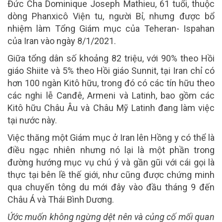
Đức Cha Dominique Joseph Mathieu, 61 tuổi, thuộc
dòng Phanxicô Viện tu, người Bỉ, nhưng được bổ
nhiệm làm Tổng Giám mục của Teheran- Ispahan
của Iran vào ngày 8/1/2021.
Giữa tổng dân số khoảng 82 triệu, với 90% theo Hồi
giáo Shiite và 5% theo Hồi giáo Sunnit, tại Iran chỉ có
hơn 100 ngàn Kitô hữu, trong đó có các tín hữu theo
các nghi lễ Canđê, Armeni và Latinh, bao gồm các
Kitô hữu Châu Âu và Châu Mỹ Latinh đang làm việc
tại nước này.
Việc thăng một Giám mục ở Iran lên Hồng y có thể là
điều ngạc nhiên nhưng nó lại là một phần trong
đường hướng mục vụ chú ý và gần gũi với cái gọi là
thực tại bên lề thế giới, như cũng được chứng minh
qua chuyến tông du mới đây vào đầu tháng 9 đến
Châu Á và Thái Bình Dương.
Ứớc muốn không ngừng dệt nên và củng cố mối quan