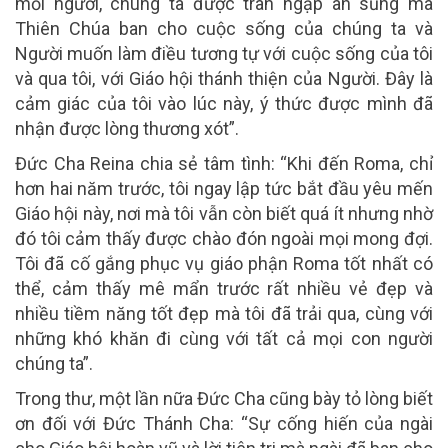
mỗi người, chúng ta được tràn ngập ân sủng mà
Thiên Chúa ban cho cuộc sống của chúng ta và
Người muốn làm điều tương tự với cuộc sống của tôi
và qua tôi, với Giáo hội thánh thiện của Người. Đây là
cảm giác của tôi vào lúc này, ý thức được mình đã
nhận được lòng thương xót”.
Đức Cha Reina chia sẻ tâm tình: “Khi đến Roma, chỉ
hơn hai năm trước, tôi ngay lập tức bắt đầu yêu mến
Giáo hội này, nơi mà tôi vẫn còn biết quá ít nhưng nhờ
đó tôi cảm thấy được chào đón ngoài mọi mong đợi.
Tôi đã cố gắng phục vụ giáo phận Roma tốt nhất có
thể, cảm thấy mê mẩn trước rất nhiều vẻ đẹp và
nhiều tiềm năng tốt đẹp mà tôi đã trải qua, cùng với
những khó khăn đi cùng với tất cả mọi con người
chúng ta”.
Trong thư, một lần nữa Đức Cha cũng bày tỏ lòng biết
ơn đối với Đức Thánh Cha: “Sự cống hiến của ngài