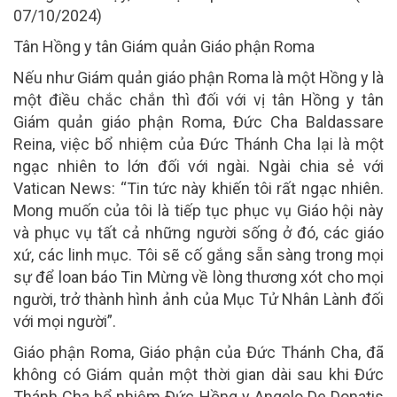
07/10/2024)
Tân Hồng y tân Giám quản Giáo phận Roma
Nếu như Giám quản giáo phận Roma là một Hồng y là
một điều chắc chắn thì đối với vị tân Hồng y tân
Giám quản giáo phận Roma, Đức Cha Baldassare
Reina, việc bổ nhiệm của Đức Thánh Cha lại là một
ngạc nhiên to lớn đối với ngài. Ngài chia sẻ với
Vatican News: “Tin tức này khiến tôi rất ngạc nhiên.
Mong muốn của tôi là tiếp tục phục vụ Giáo hội này
và phục vụ tất cả những người sống ở đó, các giáo
xứ, các linh mục. Tôi sẽ cố gắng sẵn sàng trong mọi
sự để loan báo Tin Mừng về lòng thương xót cho mọi
người, trở thành hình ảnh của Mục Tử Nhân Lành đối
với mọi người”.
Giáo phận Roma, Giáo phận của Đức Thánh Cha, đã
không có Giám quản một thời gian dài sau khi Đức
Thánh Cha bổ nhiệm Đức Hồng y Angelo De Donatis