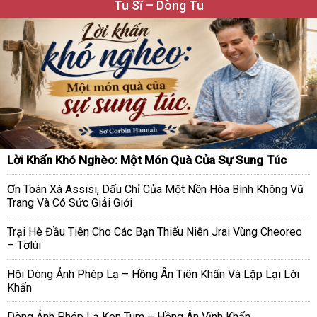
Tu Sĩ – Dòng Tu
Lời Khấn Khó Nghèo: Một Món Quà Của Sự Sung Túc
Ơn Toàn Xá Assisi, Dấu Chỉ Của Một Nền Hòa Bình Không Vũ
Trang Và Có Sức Giải Giới
Trại Hè Đầu Tiên Cho Các Bạn Thiếu Niên Jrai Vùng Cheoreo
– Tơlúi
Hội Dòng Ảnh Phép Lạ – Hồng Ân Tiên Khấn Và Lặp Lại Lời
Khấn
Dòng Ảnh Phép Lạ Kon Tum – Hồng Ân Vĩnh Khấn