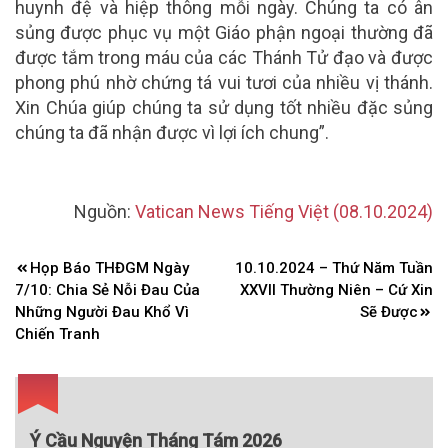
huynh đệ và hiệp thông mỗi ngày. Chúng ta có ân
sủng được phục vụ một Giáo phận ngoại thường đã
được tắm trong máu của các Thánh Tử đạo và được
phong phú nhờ chứng tá vui tươi của nhiều vị thánh.
Xin Chúa giúp chúng ta sử dụng tốt nhiều đặc sủng
chúng ta đã nhận được vì lợi ích chung”.
Nguồn:
Vatican News Tiếng Việt (08.10.2024)
Điều
Họp Báo THĐGM Ngày
10.10.2024 – Thứ Năm Tuần
hướng
7/10: Chia Sẻ Nỗi Đau Của
XXVII Thường Niên – Cứ Xin
bài
Những Người Đau Khổ Vì
Sẽ Được
Chiến Tranh
viết
Ý Cầu Nguyện Tháng Tám 2026