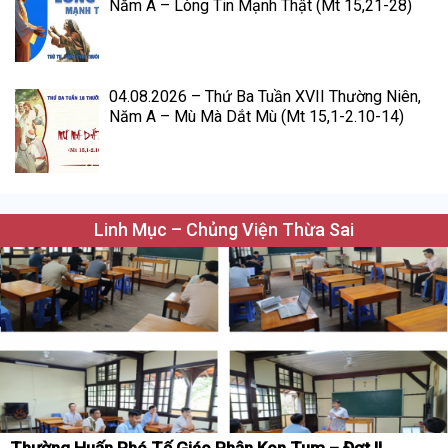
Năm A – Lòng Tin Mạnh Thật (Mt 15,21-28)
04.08.2026 – Thứ Ba Tuần XVII Thường Niên,
Năm A – Mù Mà Dắt Mù (Mt 15,1-2.10-14)
Linh Mục – Chủng Viện Thừa Sai
Thường Huấn Phó Tế Giáo Phận Kon Tum – Đợt II