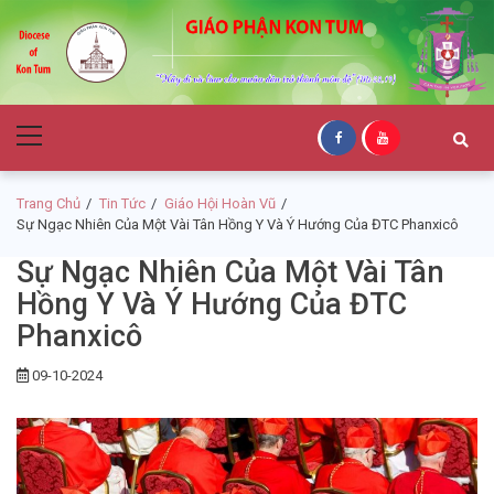
Skip
Skip
to
to
navigation
content
Giáo Phận Kon
Primary
Tum
Menu
Trang Chủ
Tin Tức
Giáo Hội Hoàn Vũ
Sự Ngạc Nhiên Của Một Vài Tân Hồng Y Và Ý Hướng Của ĐTC Phanxicô
Sự Ngạc Nhiên Của Một Vài Tân
Hồng Y Và Ý Hướng Của ĐTC
Phanxicô
09-10-2024