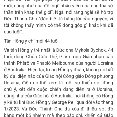
mới, cũng như của đội ngũ nhân viên của các tòa sứ
thần trên khắp thế giới”. Ngài nói rằng ngài sẽ hỗ trợ
Đức Thánh Cha “đặc biệt là bằng lời cầu nguyện, vì
tôi không thấy mình có thể đóng góp gì khác khi đã
cao tuổi”.
Tân Hồng y chỉ mới 44 tuổi
Và tân Hồng y trẻ nhất là Đức cha Mykola Bychok, 44
tuổi, dòng Chúa Cứu Thế, Giám mục Giáo phận các
thánh Phêrô và Phaolô Melbourne của người Ucraina
ở Australia. Hiện tại, trong Hồng y đoàn, không có bất
kỳ đại diện nào của Giáo hội Công giáo Đông phương
Ucraina, điều có thể xem là một sự thiếu sót đáng
chú ý, xét đến cuộc chiến đang diễn ra ở Ucraina,
cũng như của Giáo hội ở Australia, nơi không có Hồng
y kể từ khi Đức Hồng y George Pell qua đời vào tháng
1/2023. Và Đức Thánh Cha đã xóa đi thiếu sót đó
bằng một bổ nhiệm mà theo báo chí, khiến cả Giáo