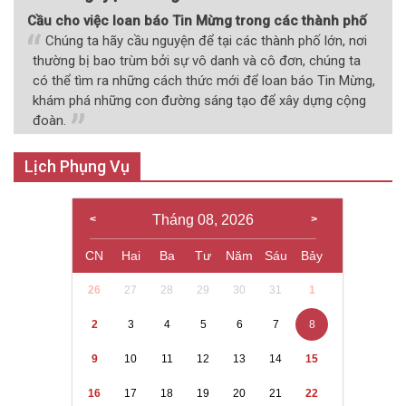
Cầu cho việc loan báo Tin Mừng trong các thành phố
Chúng ta hãy cầu nguyện để tại các thành phố lớn, nơi
thường bị bao trùm bởi sự vô danh và cô đơn, chúng ta
có thể tìm ra những cách thức mới để loan báo Tin Mừng,
khám phá những con đường sáng tạo để xây dựng cộng
đoàn.
Lịch Phụng Vụ
Tháng 08, 2026
CN
Hai
Ba
Tư
Năm
Sáu
Bảy
26
27
28
29
30
31
1
2
3
4
5
6
7
8
9
10
11
12
13
14
15
16
17
18
19
20
21
22