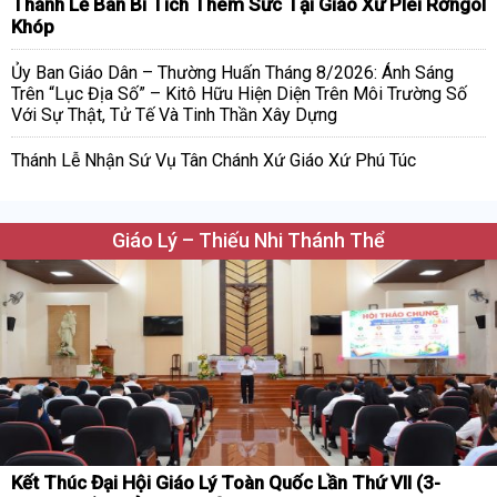
Thánh Lễ Ban Bí Tích Thêm Sức Tại Giáo Xứ Plei Rơngol
Khóp
Ủy Ban Giáo Dân – Thường Huấn Tháng 8/2026: Ánh Sáng
Trên “Lục Địa Số” – Kitô Hữu Hiện Diện Trên Môi Trường Số
Với Sự Thật, Tử Tế Và Tinh Thần Xây Dựng
Thánh Lễ Nhận Sứ Vụ Tân Chánh Xứ Giáo Xứ Phú Túc
Giáo Lý – Thiếu Nhi Thánh Thể
Kết Thúc Đại Hội Giáo Lý Toàn Quốc Lần Thứ VII (3-