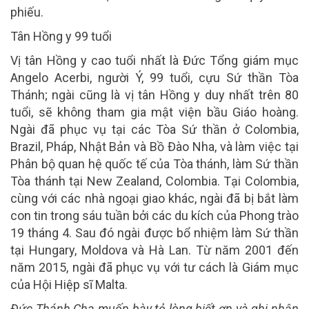
phiếu.
Tân Hồng y 99 tuổi
Vị tân Hồng y cao tuổi nhất là Đức Tổng giám mục
Angelo Acerbi, người Ý, 99 tuổi, cựu Sứ thần Tòa
Thánh; ngài cũng là vị tân Hồng y duy nhất trên 80
tuổi, sẽ không tham gia mật viện bầu Giáo hoàng.
Ngài đã phục vụ tại các Tòa Sứ thần ở Colombia,
Brazil, Pháp, Nhật Bản và Bồ Đào Nha, và làm việc tại
Phân bộ quan hệ quốc tế của Tòa thánh, làm Sứ thần
Tòa thánh tại New Zealand, Colombia. Tại Colombia,
cùng với các nhà ngoại giao khác, ngài đã bị bắt làm
con tin trong sáu tuần bởi các du kích của Phong trào
19 tháng 4. Sau đó ngài được bổ nhiệm làm Sứ thần
tại Hungary, Moldova và Hà Lan. Từ năm 2001 đến
năm 2015, ngài đã phục vụ với tư cách là Giám mục
của Hội Hiệp sĩ Malta.
Đức Thánh Cha muốn bày tỏ lòng biết ơn và ghi nhận