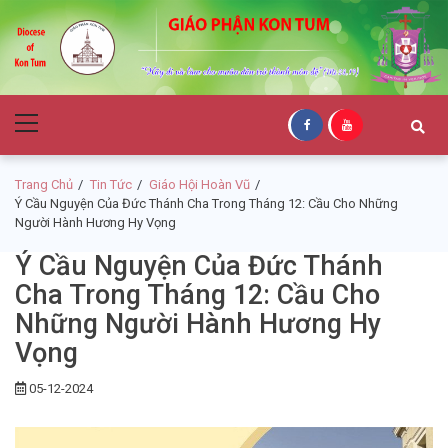
Skip
Skip
to
to
navigation
content
Giáo Phận Kon
Primary
Tum
Menu
Trang Chủ
Tin Tức
Giáo Hội Hoàn Vũ
Ý Cầu Nguyện Của Đức Thánh Cha Trong Tháng 12: Cầu Cho Những
Người Hành Hương Hy Vọng
Ý Cầu Nguyện Của Đức Thánh
Cha Trong Tháng 12: Cầu Cho
Những Người Hành Hương Hy
Vọng
05-12-2024