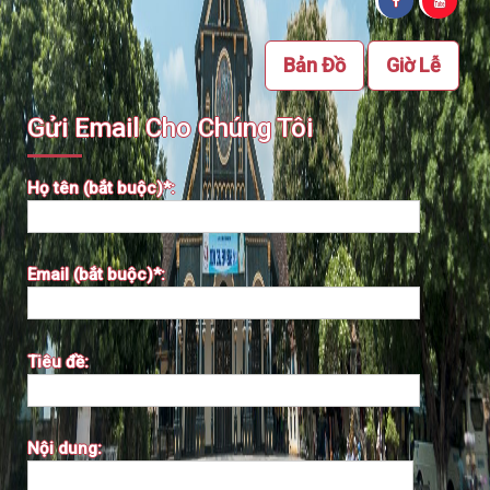
Bản Đồ
Giờ Lễ
Gửi Email Cho Chúng Tôi
Họ tên (bắt buộc)*:
Email (bắt buộc)*:
Tiêu đề:
Nội dung: