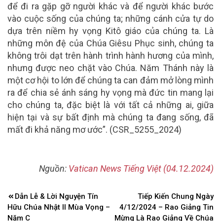
để đi ra gặp gỡ người khác và để người khác bước
vào cuộc sống của chúng ta; những cánh cửa tự do
dựa trên niềm hy vọng Kitô giáo của chúng ta. Là
những môn đệ của Chúa Giêsu Phục sinh, chúng ta
không trôi dạt trên hành trình hành hương của mình,
nhưng được neo chặt vào Chúa. Năm Thánh này là
một cơ hội to lớn để chúng ta can đảm mở lòng mình
ra để chia sẻ ánh sáng hy vọng mà đức tin mang lại
cho chúng ta, đặc biệt là với tất cả những ai, giữa
hiện tại và sự bất định mà chúng ta đang sống, đã
mất đi khả năng mơ ước”. (CSR_5255_2024)
Nguồn:
Vatican News Tiếng Việt (04.12.2024)
Điều
Dẫn Lễ & Lời Nguyện Tín
Tiếp Kiến Chung Ngày
hướng
Hữu Chúa Nhật II Mùa Vọng –
4/12/2024 – Rao Giảng Tin
bài
Năm C
Mừng Là Rao Giảng Về Chúa