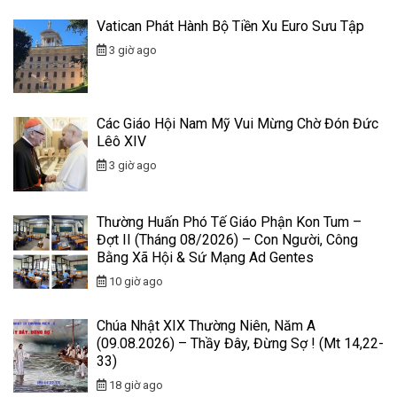
Vatican Phát Hành Bộ Tiền Xu Euro Sưu Tập
3 giờ ago
Các Giáo Hội Nam Mỹ Vui Mừng Chờ Đón Đức
Lêô XIV
3 giờ ago
Thường Huấn Phó Tế Giáo Phận Kon Tum –
Đợt II (Tháng 08/2026) – Con Người, Công
Bằng Xã Hội & Sứ Mạng Ad Gentes
10 giờ ago
Chúa Nhật XIX Thường Niên, Năm A
(09.08.2026) – Thầy Đây, Đừng Sợ ! (Mt 14,22-
33)
18 giờ ago