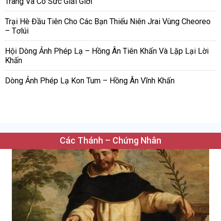
Trang Và Có Sức Giải Giới
Trại Hè Đầu Tiên Cho Các Bạn Thiếu Niên Jrai Vùng Cheoreo
– Tơlúi
Hội Dòng Ảnh Phép Lạ – Hồng Ân Tiên Khấn Và Lặp Lại Lời
Khấn
Dòng Ảnh Phép Lạ Kon Tum – Hồng Ân Vĩnh Khấn
Các Thánh – Chứng Nhân