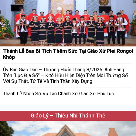
Thánh Lễ Ban Bí Tích Thêm Sức Tại Giáo Xứ Plei Rơngol
Khóp
Ủy Ban Giáo Dân – Thường Huấn Tháng 8/2026: Ánh Sáng
Trên “Lục Địa Số” – Kitô Hữu Hiện Diện Trên Môi Trường Số
Với Sự Thật, Tử Tế Và Tinh Thần Xây Dựng
Thánh Lễ Nhận Sứ Vụ Tân Chánh Xứ Giáo Xứ Phú Túc
Giáo Lý – Thiếu Nhi Thánh Thể