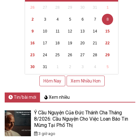
26
27
28
29
30
31
1
2
3
4
5
6
7
8
9
10
11
12
13
14
15
16
17
18
19
20
21
22
23
24
25
26
27
28
29
30
31
1
2
3
4
5
Hôm Nay
Xem Nhiều Hơn
Tin/bài mới
Xem nhiều
Ý Cầu Nguyện Của Đức Thánh Cha Tháng
8/2026: Cầu Nguyện Cho Việc Loan Báo Tin
Mừng Tại Phố Thị
3 giờ ago