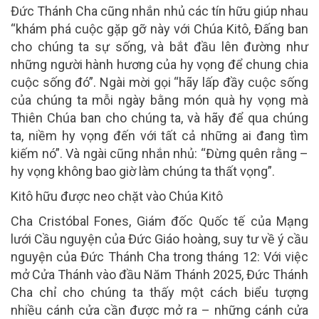
Đức Thánh Cha cũng nhắn nhủ các tín hữu giúp nhau
“khám phá cuộc gặp gỡ này với Chúa Kitô, Đấng ban
cho chúng ta sự sống, và bắt đầu lên đường như
những người hành hương của hy vọng để chung chia
cuộc sống đó”. Ngài mời gọi “hãy lấp đầy cuộc sống
của chúng ta mỗi ngày bằng món quà hy vọng mà
Thiên Chúa ban cho chúng ta, và hãy để qua chúng
ta, niềm hy vọng đến với tất cả những ai đang tìm
kiếm nó”. Và ngài cũng nhắn nhủ: “Đừng quên rằng –
hy vọng không bao giờ làm chúng ta thất vọng”.
Kitô hữu được neo chặt vào Chúa Kitô
Cha Cristóbal Fones, Giám đốc Quốc tế của Mạng
lưới Cầu nguyện của Đức Giáo hoàng, suy tư về ý cầu
nguyện của Đức Thánh Cha trong tháng 12: Với việc
mở Cửa Thánh vào đầu Năm Thánh 2025, Đức Thánh
Cha chỉ cho chúng ta thấy một cách biểu tượng
nhiều cánh cửa cần được mở ra – những cánh cửa