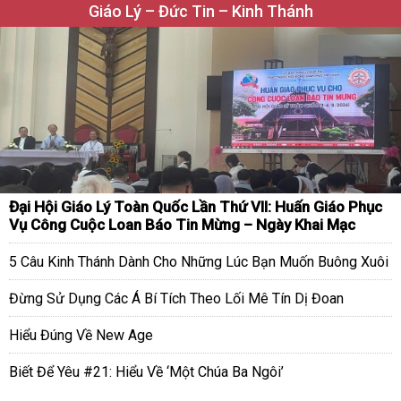
Giáo Lý – Đức Tin – Kinh Thánh
Đại Hội Giáo Lý Toàn Quốc Lần Thứ VII: Huấn Giáo Phục
Vụ Công Cuộc Loan Báo Tin Mừng – Ngày Khai Mạc
5 Câu Kinh Thánh Dành Cho Những Lúc Bạn Muốn Buông Xuôi
Đừng Sử Dụng Các Á Bí Tích Theo Lối Mê Tín Dị Đoan
Hiểu Đúng Về New Age
Biết Để Yêu #21: Hiểu Về ‘Một Chúa Ba Ngôi’