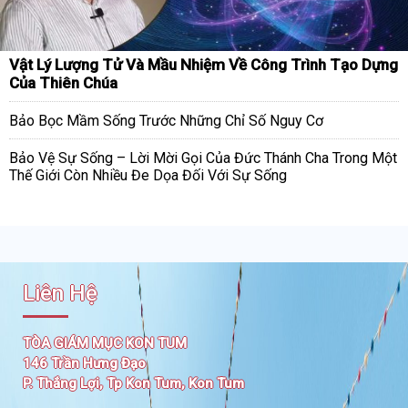
Vật Lý Lượng Tử Và Mầu Nhiệm Về Công Trình Tạo Dựng
Của Thiên Chúa
Bảo Bọc Mầm Sống Trước Những Chỉ Số Nguy Cơ
Bảo Vệ Sự Sống – Lời Mời Gọi Của Đức Thánh Cha Trong Một
Thế Giới Còn Nhiều Đe Dọa Đối Với Sự Sống
Liên Hệ
TÒA GIÁM MỤC KON TUM
146 Trần Hưng Đạo
P. Thắng Lợi, Tp Kon Tum, Kon Tum