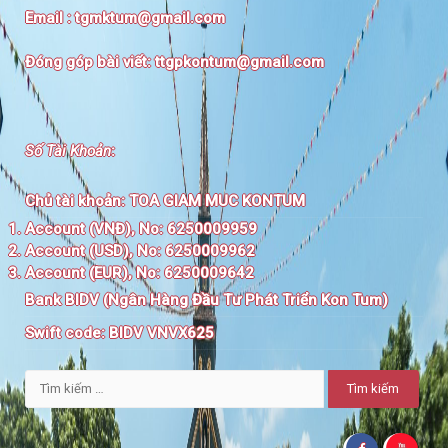
Email :
tgmktum@gmail.com
Đóng góp bài viết:
ttgpkontum@gmail.com
Số Tài Khoản
:
Chủ tài khoản:
TOA GIAM MUC KONTUM
Account (VNĐ), No: 6250009959
Account (USD), No: 6250009962
Account (EUR), No: 6250009642
Bank BIDV (Ngân Hàng Đầu Tư Phát Triển Kon Tum)
Swift code:
BIDV VNVX625
Tìm
kiếm
cho: