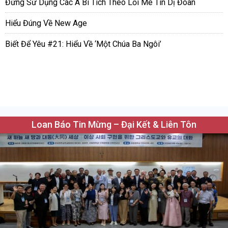
Đừng Sử Dụng Các Á Bí Tích Theo Lối Mê Tín Dị Đoan
Hiểu Đúng Về New Age
Biết Để Yêu #21: Hiểu Về ‘Một Chúa Ba Ngôi’
Loan Báo Tin Mừng – Đại Kết & Liên Tôn