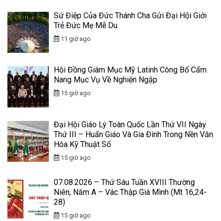
Sứ Điệp Của Đức Thánh Cha Gửi Đại Hội Giới
Trẻ Đức Mẹ Mễ Du
11 giờ ago
Hội Đồng Giám Mục Mỹ Latinh Công Bố Cẩm
Nang Mục Vụ Về Nghiện Ngập
15 giờ ago
Đại Hội Giáo Lý Toàn Quốc Lần Thứ VII Ngày
Thứ III – Huấn Giáo Và Gia Đình Trong Nền Văn
Hóa Kỹ Thuật Số
15 giờ ago
07.08.2026 – Thứ Sáu Tuần XVIII Thường
Niên, Năm A – Vác Thập Giá Mình (Mt 16,24-
28)
15 giờ ago