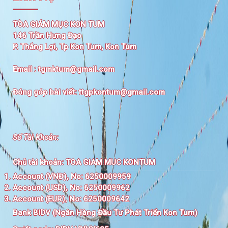
TÒA GIÁM MỤC KON TUM
146 Trần Hưng Đạo
P. Thắng Lợi, Tp Kon Tum, Kon Tum
Email :
tgmktum@gmail.com
Đóng góp bài viết:
ttgpkontum@gmail.com
Số Tài Khoản
:
Chủ tài khoản:
TOA GIAM MUC KONTUM
Account (VNĐ), No: 6250009959
Account (USD), No: 6250009962
Account (EUR), No: 6250009642
Bank BIDV (Ngân Hàng Đầu Tư Phát Triển Kon Tum)