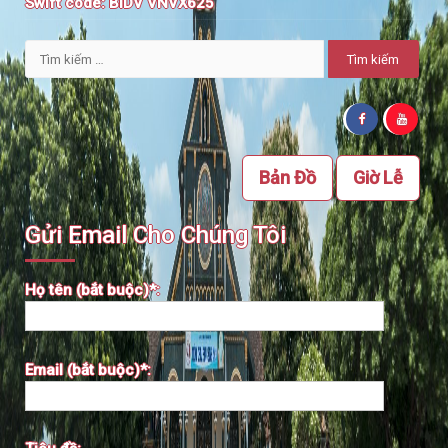
Swift code:
BIDV VNVX625
Tìm
kiếm
cho:
Bản Đồ
Giờ Lễ
Gửi Email Cho Chúng Tôi
Họ tên (bắt buộc)*:
Email (bắt buộc)*: