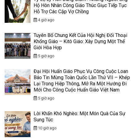
Hộ Hôn Nhân Công Giáo Thúc Giục Tiếp Tục
Hỗ Trợ Các Cặp Vợ Chồng
4 giờ ago
Tuyên Bố Chung Kết Của Hội Nghị Đối Thoại
Khổng Giáo – Kitô Giáo: Xây Dựng Một Thế
Giới Hòa Hợp
5 giờ ago
Đại Hội Huấn Giáo Phục Vụ Công Cuộc Loan
Báo Tin Mừng Toàn Quốc Lần Thứ VII – Khép
Lại Trong Hiệp Thông, Mở Ra Một Hướng Đi
Mới Cho Công Cuộc Huấn Giáo Việt Nam
5 giờ ago
Lời Khấn Khó Nghèo: Một Món Quà Của Sự
Sung Túc
10 giờ ago