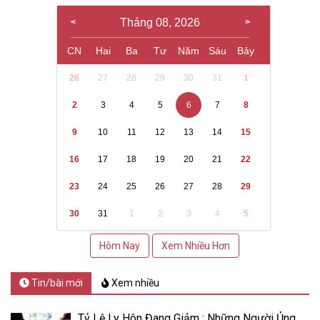
Tháng 08, 2026
CN
Hai
Ba
Tư
Năm
Sáu
Bảy
26
27
28
29
30
31
1
2
3
4
5
6
7
8
9
10
11
12
13
14
15
16
17
18
19
20
21
22
23
24
25
26
27
28
29
30
31
1
2
3
4
5
Hôm Nay
Xem Nhiều Hơn
Tin/bài mới
Xem nhiều
Tỷ Lệ Ly Hôn Đang Giảm : Những Người Ủng