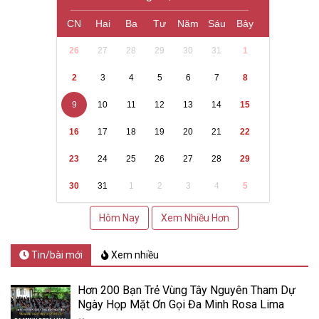
CN
Hai
Ba
Tư
Năm
Sáu
Bảy
26
27
28
29
30
31
1
2
3
4
5
6
7
8
9
10
11
12
13
14
15
16
17
18
19
20
21
22
23
24
25
26
27
28
29
30
31
1
2
3
4
5
Hôm Nay
Xem Nhiều Hơn
Tin/bài mới
Xem nhiều
Hơn 200 Bạn Trẻ Vùng Tây Nguyên Tham Dự
Ngày Họp Mặt Ơn Gọi Đa Minh Rosa Lima