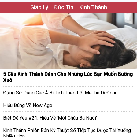
Giáo Lý – Đức Tin – Kinh Thánh
5 Câu Kinh Thánh Dành Cho Những Lúc Bạn Muốn Buông
Xuôi
Đừng Sử Dụng Các Á Bí Tích Theo Lối Mê Tín Dị Đoan
Hiểu Đúng Về New Age
Biết Để Yêu #21: Hiểu Về ‘Một Chúa Ba Ngôi’
Kinh Thánh Phiên Bản Kỹ Thuật Số Tiếp Tục Được Tải Xuống
Nhiều Hơn