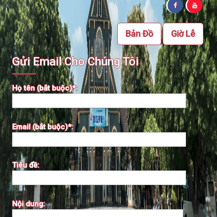
Bản Đồ
Giờ Lễ
Gửi Email Cho Chúng Tôi
Họ tên (bắt buộc)*:
Email (bắt buộc)*:
Tiêu đề:
Nội dung: