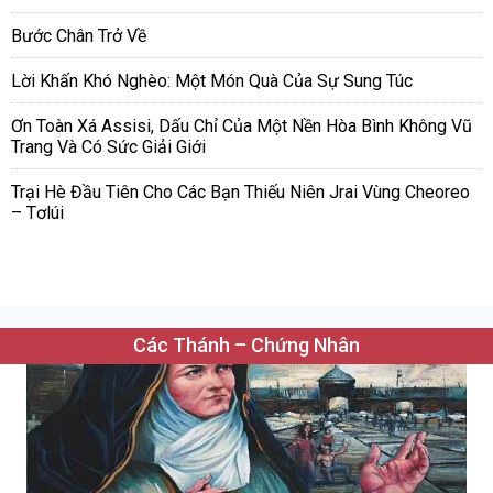
Bước Chân Trở Về
Lời Khấn Khó Nghèo: Một Món Quà Của Sự Sung Túc
Ơn Toàn Xá Assisi, Dấu Chỉ Của Một Nền Hòa Bình Không Vũ
Trang Và Có Sức Giải Giới
Trại Hè Đầu Tiên Cho Các Bạn Thiếu Niên Jrai Vùng Cheoreo
– Tơlúi
Các Thánh – Chứng Nhân