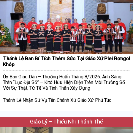
Thánh Lễ Ban Bí Tích Thêm Sức Tại Giáo Xứ Plei Rơngol
Khóp
Ủy Ban Giáo Dân – Thường Huấn Tháng 8/2026: Ánh Sáng
Trên “Lục Địa Số” – Kitô Hữu Hiện Diện Trên Môi Trường Số
Với Sự Thật, Tử Tế Và Tinh Thần Xây Dựng
Thánh Lễ Nhận Sứ Vụ Tân Chánh Xứ Giáo Xứ Phú Túc
Giáo Lý – Thiếu Nhi Thánh Thể