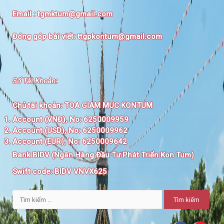
Email :
tgmktum@gmail.com
Đóng góp bài viết:
ttgpkontum@gmail.com
Số Tài Khoản
:
Chủ tài khoản:
TOA GIAM MUC KONTUM
Account (VNĐ), No: 6250009959
Account (USD), No: 6250009962
Account (EUR), No: 6250009642
Bank BIDV (Ngân Hàng Đầu Tư Phát Triển Kon Tum)
Swift code:
BIDV VNVX625
Tìm
kiếm
cho: