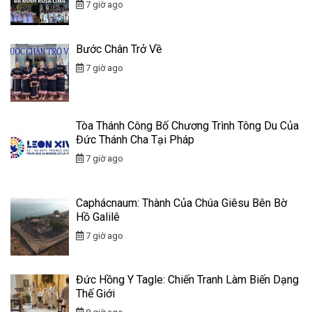
7 giờ ago
Bước Chân Trở Về
7 giờ ago
Tòa Thánh Công Bố Chương Trình Tông Du Của
Đức Thánh Cha Tại Pháp
7 giờ ago
Caphácnaum: Thành Của Chúa Giêsu Bên Bờ
Hồ Galilê
7 giờ ago
Đức Hồng Y Tagle: Chiến Tranh Làm Biến Dạng
Thế Giới