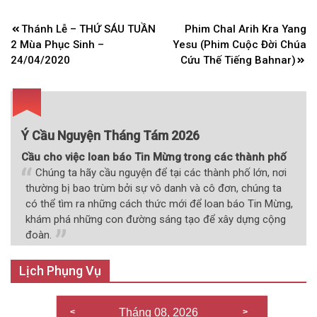
Điều
Thánh Lễ – THỨ SÁU TUẦN
Phim Chal Arih Kra Yang
hướng
2 Mùa Phục Sinh –
Yesu (Phim Cuộc Đời Chúa
bài
24/04/2020
Cứu Thế Tiếng Bahnar)
viết
Ý Cầu Nguyện Tháng Tám 2026
Cầu cho việc loan báo Tin Mừng trong các thành phố
Chúng ta hãy cầu nguyện để tại các thành phố lớn, nơi
thường bị bao trùm bởi sự vô danh và cô đơn, chúng ta
có thể tìm ra những cách thức mới để loan báo Tin Mừng,
khám phá những con đường sáng tạo để xây dựng cộng
đoàn.
Lịch Phụng Vụ
Tháng 08, 2026