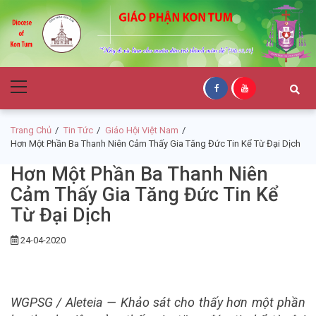
Skip
Skip
to
to
navigation
content
Giáo Phận Kon
Primary
Tum
Menu
Trang Chủ
Tin Tức
Giáo Hội Việt Nam
Hơn Một Phần Ba Thanh Niên Cảm Thấy Gia Tăng Đức Tin Kể Từ Đại Dịch
Hơn Một Phần Ba Thanh Niên
Cảm Thấy Gia Tăng Đức Tin Kể
Từ Đại Dịch
24-04-2020
WGPSG / Aleteia — Khảo sát cho thấy hơn một phần