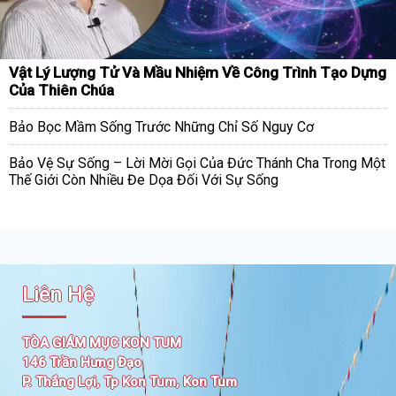
Vật Lý Lượng Tử Và Mầu Nhiệm Về Công Trình Tạo Dựng
Của Thiên Chúa
Bảo Bọc Mầm Sống Trước Những Chỉ Số Nguy Cơ
Bảo Vệ Sự Sống – Lời Mời Gọi Của Đức Thánh Cha Trong Một
Thế Giới Còn Nhiều Đe Dọa Đối Với Sự Sống
Liên Hệ
TÒA GIÁM MỤC KON TUM
146 Trần Hưng Đạo
P. Thắng Lợi, Tp Kon Tum, Kon Tum