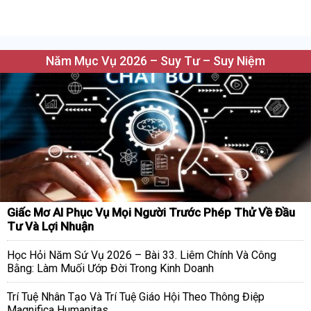
Năm Mục Vụ 2026 – Suy Tư – Suy Niệm
Giấc Mơ AI Phục Vụ Mọi Người Trước Phép Thử Về Đầu
Tư Và Lợi Nhuận
Học Hỏi Năm Sứ Vụ 2026 – Bài 33. Liêm Chính Và Công
Bằng: Làm Muối Ướp Đời Trong Kinh Doanh
Trí Tuệ Nhân Tạo Và Trí Tuệ Giáo Hội Theo Thông Điệp
Magnifica Humanitas