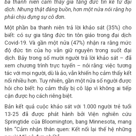
ba thanh niên cảm thấy gia tăng đức tin kể từ đại
dịch. Nhưng thật đáng buồn, hơn một nửa nói rằng họ
phải chịu đựng sự cô đơn.
Một phần ba thanh niên trả lời khảo sát (35%) cho
biết: có sự gia tăng đức tin tôn giáo trong đại dịch
Covid-19. Và gần một nửa (47%) nhận ra rằng mức
độ đức tin của họ vẫn giữ nguyên trong suốt đại
dịch. Bảy trong số mười người trả lời khảo sát – đã
xem chương trình trực tuyến – nói rằng: việc tương
tác với mọi người, dù là ảo, vẫn khiến họ cảm thấy kết
nối nhiều hơn. Tuy nhiên, gần một nửa số người được
hỏi cho biết: họ cảm thấy bị cô lập vì không ai tiếp
cận được họ cách riêng biệt.
Bản kết quả cuộc khảo sát với 1.000 người trẻ tuổi
13-25 đã được phát hành bởi Viện nghiên cứu
Springtide của Bloomington, bang Minnesota, mang
tên “Cảm nhận thân quen: Kết nối lại thế hệ những