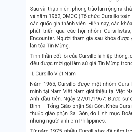
Sau vài thập niên, phong trào lan rộng ra k
và năm 1962, OMCC (Tổ chức Cursillo toàn 
các quốc gia thành viên. Hiện nay, các khóa
phát triển qua các hội nhóm Cursillistas
Encounter. Người tham gia sau khóa được gọi
lan tỏa Tin Mừng.
Tinh thần cốt lõi của Cursillo là hiệp thôn
đều được mời gọi làm sứ giả Tin Mừng tron
II. Cursillo Việt Nam
Năm 1965, Cursillo được một nhóm Cursill
minh tại Nam Việt Nam giới thiệu tại Việt Nam 
Anh đầu tiên. Ngày 27/01/1967: Được sư
Bình – Tổng Giáo phận Sài Gòn, Khóa Cursill
thuộc giáo phận Sài Gòn, do Linh mục Đoàn
những người anh em Philippines.
Từ năm 1975, nhiều Cursillistas đã nằm tro