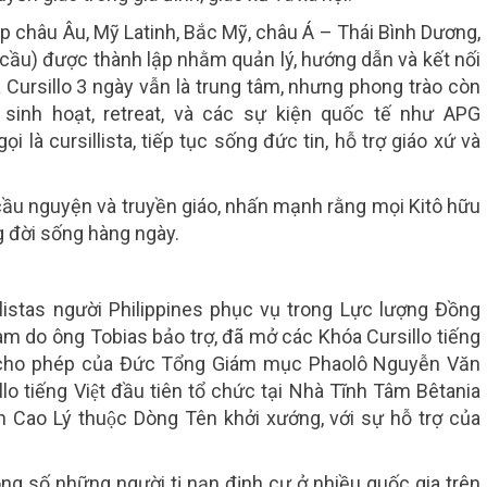
hắp châu Âu, Mỹ Latinh, Bắc Mỹ, châu Á – Thái Bình Dương,
cầu) được thành lập nhằm quản lý, hướng dẫn và kết nối
 Cursillo 3 ngày vẫn là trung tâm, nhưng phong trào còn
, sinh hoạt, retreat, và các sự kiện quốc tế như APG
 là cursillista, tiếp tục sống đức tin, hỗ trợ giáo xứ và
g, cầu nguyện và truyền giáo, nhấn mạnh rằng mọi Kitô hữu
g đời sống hàng ngày.
istas người Philippines phục vụ trong Lực lượng Đồng
do ông Tobias bảo trợ, đã mở các Khóa Cursillo tiếng
̣ cho phép của Đức Tổng Giám mục Phaolô Nguyễn Văn
o tiếng Việt đầu tiên tổ chức tại Nhà Tĩnh Tâm Bêtania
 Cao Lý thuộc Dòng Tên khởi xướng, với sự hỗ trợ của
ng số những người tị nạn định cư ở nhiều quốc gia trên