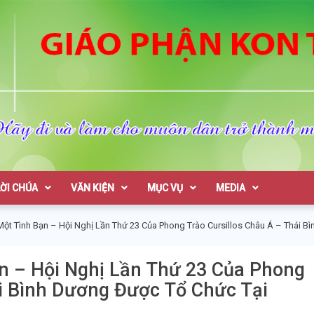
on Tum
LỜI CHÚA
VĂN KIỆN
MỤC VỤ
MEDIA
Một Tình Bạn – Hội Nghị Lần Thứ 23 Của Phong Trào Cursillos Châu Á – Thái B
n – Hội Nghị Lần Thứ 23 Của Phong
ái Bình Dương Được Tổ Chức Tại