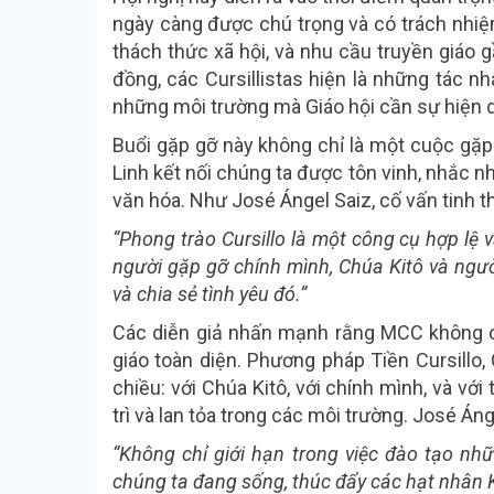
ngày càng được chú trọng và có trách nhiệ
thách thức xã hội, và nhu cầu truyền giáo g
đồng, các Cursillistas hiện là những tác n
những môi trường mà Giáo hội cần sự hiện d
Buổi gặp gỡ này không chỉ là một cuộc gặp 
Linh kết nối chúng ta được tôn vinh, nhắc 
văn hóa. Như José Ángel Saiz, cố vấn tinh t
“Phong trào Cursillo là một công cụ hợp lệ 
người gặp gỡ chính mình, Chúa Kitô và người
và chia sẻ tình yêu đó.”
Các diễn giả nhấn mạnh rằng MCC không chỉ
giáo toàn diện. Phương pháp Tiền Cursillo, 
chiều: với Chúa Kitô, với chính mình, và vớ
trì và lan tỏa trong các môi trường. José 
“Không chỉ giới hạn trong việc đào tạo nh
chúng ta đang sống, thúc đẩy các hạt nhân 