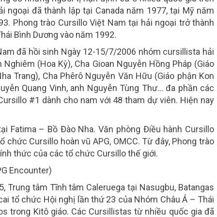
 hải ngoại đã thành lập tại Canada năm 1977, tại Mỹ năm
. Phong trào Cursillo Việt Nam tại hải ngoại trở thành
Thái Bình Dương vào năm 1992.
Nam đã hồi sinh Ngày 12-15/7/2006 nhóm cursillista hải
n Nghiêm (Hoa Kỳ), Cha Gioan Nguyễn Hồng Pháp (Giáo
Nha Trang), Cha Phêrô Nguyễn Văn Hữu (Giáo phận Kon
Nguyễn Quang Vinh, anh Nguyễn Tùng Thư… đa phần các
a Cursillo #1 dành cho nam với 48 tham dự viên. Hiện nay
ũ tại Fatima – Bồ Đào Nha. Văn phòng Điều hành Cursillo
 tổ chức Cursillo hoàn vũ APG, OMCC. Từ đây, Phong trào
nh thức của các tổ chức Cursillo thế giới.
APG Encounter)
, Trung tâm Tĩnh tâm Caleruega tại Nasugbu, Batangas
 cai tổ chức Hội nghị lần thứ 23 của Nhóm Châu Á – Thái
 trong Kitô giáo. Các Cursillistas từ nhiều quốc gia đã