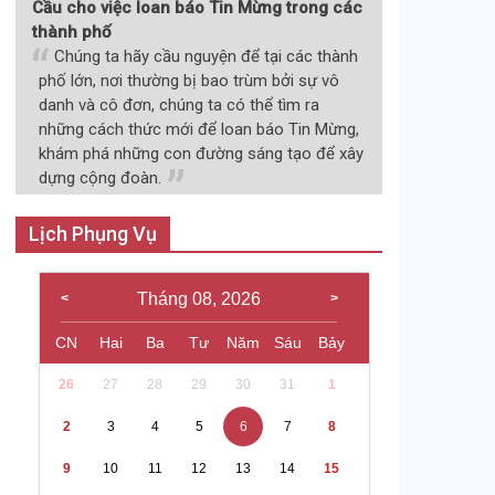
Cầu cho việc loan báo Tin Mừng trong các
thành phố
Chúng ta hãy cầu nguyện để tại các thành
phố lớn, nơi thường bị bao trùm bởi sự vô
danh và cô đơn, chúng ta có thể tìm ra
những cách thức mới để loan báo Tin Mừng,
khám phá những con đường sáng tạo để xây
dựng cộng đoàn.
Lịch Phụng Vụ
Tháng 08, 2026
CN
Hai
Ba
Tư
Năm
Sáu
Bảy
26
27
28
29
30
31
1
2
3
4
5
6
7
8
9
10
11
12
13
14
15