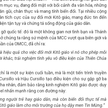
m mục vụ, đang đối mặt với bối cảnh đa văn hóa, những
ần gũi, chân thực và mang tính biến đổi. Tại nhiều cộng
hân tích cực của sự đổi mới Kitô giáo, mang đức tin đến
iện tận tụy và chứng tá sống động của giáo dân.
gỡ quốc tế: đó là một không gian nơi tình bạn và Thánh
nhở chúng ta rằng sứ mệnh của MCC vượt qua biên giới và
hần của OMCC, đã chỉ ra:
và hiệu quả cho việc đổi mới Kitô giáo vì nó cho phép mỗi
 khác, trải nghiệm tình yêu vô điều kiện của Thiên Chúa
 là một sự kiện cuối tuần, mà là một tiến trình truyền
Cursillo và Hậu Cursillo tạo điều kiện cho sự gặp gỡ ba
i tha nhân, đảm bảo rằng kinh nghiệm Kitô giáo được duy
Ángel nhấn mạnh rằng con đường này:
ững người trẻ hay giáo dân, mà còn biến đổi thực tế mà
Kitô giáo làm cho môi trường của họ dậy men Tin Mừng.”