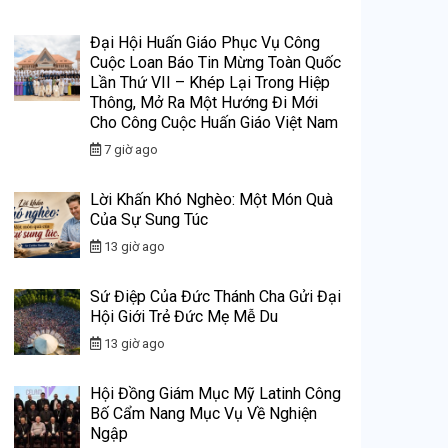
Đại Hội Huấn Giáo Phục Vụ Công
Cuộc Loan Báo Tin Mừng Toàn Quốc
Lần Thứ VII – Khép Lại Trong Hiệp
Thông, Mở Ra Một Hướng Đi Mới
Cho Công Cuộc Huấn Giáo Việt Nam
7 giờ ago
Lời Khấn Khó Nghèo: Một Món Quà
Của Sự Sung Túc
13 giờ ago
Sứ Điệp Của Đức Thánh Cha Gửi Đại
Hội Giới Trẻ Đức Mẹ Mễ Du
13 giờ ago
Hội Đồng Giám Mục Mỹ Latinh Công
Bố Cẩm Nang Mục Vụ Về Nghiện
Ngập