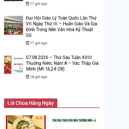
17 giờ ago
Đại Hội Giáo Lý Toàn Quốc Lần Thứ
VII Ngày Thứ III – Huấn Giáo Và Gia
Đình Trong Nền Văn Hóa Kỹ Thuật
Số
17 giờ ago
07.08.2026 – Thứ Sáu Tuần XVIII
Thường Niên, Năm A – Vác Thập Giá
Mình (Mt 16,24-28)
18 giờ ago
Lời Chúa Hằng Ngày