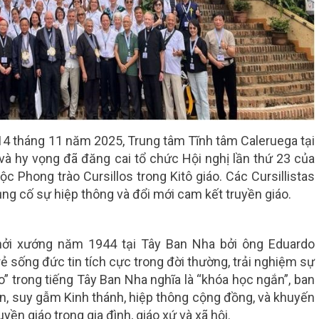
4 tháng 11 năm 2025, Trung tâm Tĩnh tâm Caleruega tại
và hy vọng đã đăng cai tổ chức Hội nghị lần thứ 23 của
Phong trào Cursillos trong Kitô giáo. Các Cursillistas
ủng cố sự hiệp thông và đổi mới cam kết truyền giáo.
 khởi xướng năm 1944 tại Tây Ban Nha bởi ông Eduardo
ẻ sống đức tin tích cực trong đời thường, trải nghiệm sự
o” trong tiếng Tây Ban Nha nghĩa là “khóa học ngắn”, ban
ện, suy gẫm Kinh thánh, hiệp thông cộng đồng, và khuyến
yền giáo trong gia đình, giáo xứ và xã hội.