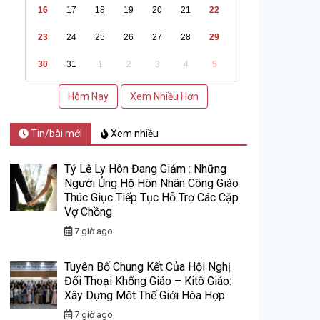
16
17
18
19
20
21
22
23
24
25
26
27
28
29
30
31
1
2
3
4
5
Hôm Nay
Xem Nhiều Hơn
Tin/bài mới
Xem nhiều
Tỷ Lệ Ly Hôn Đang Giảm : Những
Người Ủng Hộ Hôn Nhân Công Giáo
Thúc Giục Tiếp Tục Hỗ Trợ Các Cặp
Vợ Chồng
7 giờ ago
Tuyên Bố Chung Kết Của Hội Nghị
Đối Thoại Khổng Giáo – Kitô Giáo:
Xây Dựng Một Thế Giới Hòa Hợp
7 giờ ago