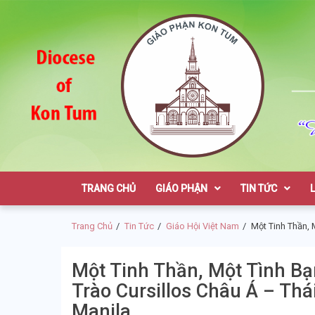
Skip
Skip
to
to
navigation
content
Giáo Phận K
TRANG CHỦ
GIÁO PHẬN
TIN TỨC
Trang Chủ
Tin Tức
Giáo Hội Việt Nam
Một Tinh Thần, 
Một Tinh Thần, Một Tình Bạ
Trào Cursillos Châu Á – Th
Manila