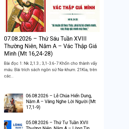
07.08.2026 – Thứ Sáu Tuần XVIII
Thường Niên, Năm A – Vác Thập Giá
Mình (Mt 16,24-28)
Bài đọc 1: Nk 2,1.3 ; 3,1-3.6-7 Khốn cho thành vấy
máu. Bài trích sách ngôn sứ Na-khum. 21Kìa, trên
các...
06.08.2026 – Lễ Chúa Hiển Dung,
Năm A – Vâng Nghe Lời Người (Mt
17,1-9)
05.08.2026 – Thứ Tư Tuần XVII
Thường Niên, Năm A – Lòng Tin