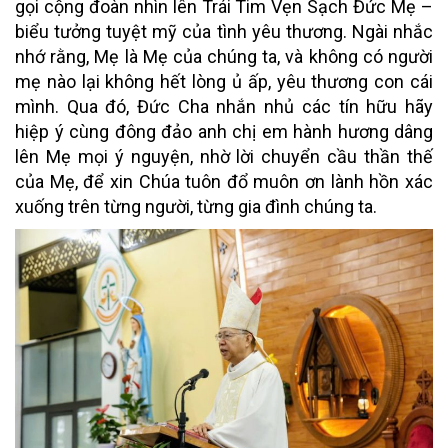
gọi cộng đoàn nhìn lên Trái Tim Vẹn Sạch Đức Mẹ –
biểu tưởng tuyệt mỹ của tình yêu thương. Ngài nhắc
nhớ rằng, Mẹ là Mẹ của chúng ta, và không có người
mẹ nào lại không hết lòng ủ ấp, yêu thương con cái
mình. Qua đó, Đức Cha nhắn nhủ các tín hữu hãy
hiệp ý cùng đông đảo anh chị em hành hương dâng
lên Mẹ mọi ý nguyện, nhờ lời chuyển cầu thần thế
của Mẹ, để xin Chúa tuôn đổ muôn ơn lành hồn xác
xuống trên từng người, từng gia đình chúng ta.