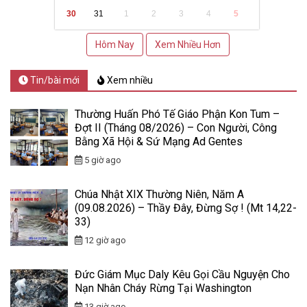
30
31
1
2
3
4
5
Hôm Nay
Xem Nhiều Hơn
Tin/bài mới
Xem nhiều
Thường Huấn Phó Tế Giáo Phận Kon Tum –
Đợt II (Tháng 08/2026) – Con Người, Công
Bằng Xã Hội & Sứ Mạng Ad Gentes
5 giờ ago
Chúa Nhật XIX Thường Niên, Năm A
(09.08.2026) – Thầy Đây, Đừng Sợ ! (Mt 14,22-
33)
12 giờ ago
Đức Giám Mục Daly Kêu Gọi Cầu Nguyện Cho
Nạn Nhân Cháy Rừng Tại Washington
13 giờ ago