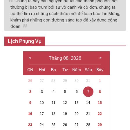
Chúng ta hãy cầu nguyện để tại các thành phố lớn, nơi
thường bị bao trùm bởi sự vô danh và cô đơn, chúng ta
có thể tìm ra những cách thức mới để loan báo Tin Mừng,
khám phá những con đường sáng tạo để xây dựng cộng
đoàn.
Lịch Phụng Vụ
Tháng 08, 2026
CN
Hai
Ba
Tư
Năm
Sáu
Bảy
26
27
28
29
30
31
1
2
3
4
5
6
7
8
9
10
11
12
13
14
15
16
17
18
19
20
21
22
23
24
25
26
27
28
29