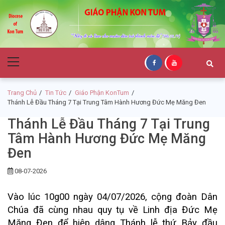
Skip
Skip
to
to
navigation
content
Giáo Phận Kon
Primary
Tum
Menu
Trang Chủ
Tin Tức
Giáo Phận KonTum
Thánh Lễ Đầu Tháng 7 Tại Trung Tâm Hành Hương Đức Mẹ Măng Đen
Thánh Lễ Đầu Tháng 7 Tại Trung
Tâm Hành Hương Đức Mẹ Măng
Đen
08-07-2026
Vào lúc 10g00 ngày 04/07/2026, cộng đoàn Dân
Chúa đã cùng nhau quy tụ về Linh địa Đức Mẹ
Măng Đen để hiệp dâng Thánh lễ thứ Bảy đầu