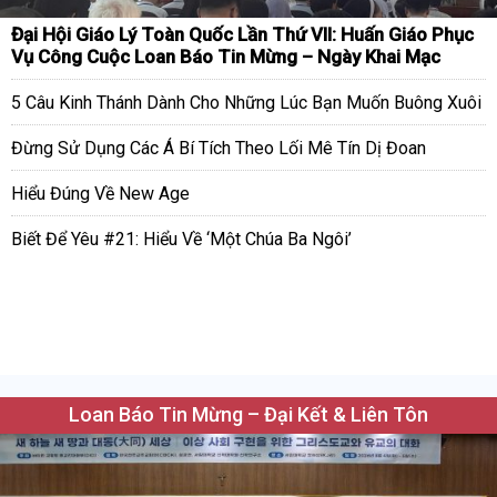
Đại Hội Giáo Lý Toàn Quốc Lần Thứ VII: Huấn Giáo Phục
Vụ Công Cuộc Loan Báo Tin Mừng – Ngày Khai Mạc
5 Câu Kinh Thánh Dành Cho Những Lúc Bạn Muốn Buông Xuôi
Đừng Sử Dụng Các Á Bí Tích Theo Lối Mê Tín Dị Đoan
Hiểu Đúng Về New Age
Biết Để Yêu #21: Hiểu Về ‘Một Chúa Ba Ngôi’
Loan Báo Tin Mừng – Đại Kết & Liên Tôn