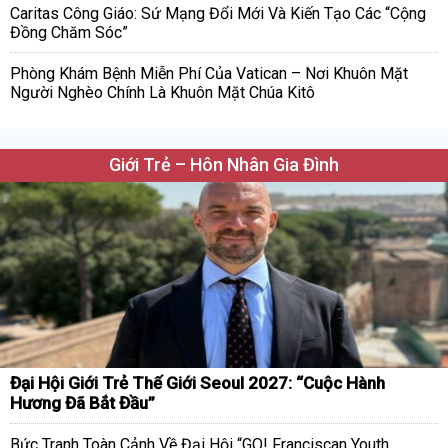
Caritas Công Giáo: Sứ Mạng Đổi Mới Và Kiến Tạo Các “Cộng
Đồng Chăm Sóc”
Phòng Khám Bệnh Miễn Phí Của Vatican – Nơi Khuôn Mặt
Người Nghèo Chính Là Khuôn Mặt Chúa Kitô
Giới Trẻ – Hôn Nhân Gia Đình
Đại Hội Giới Trẻ Thế Giới Seoul 2027: “Cuộc Hành
Hương Đã Bắt Đầu”
Bức Tranh Toàn Cảnh Về Đại Hội “GO! Franciscan Youth