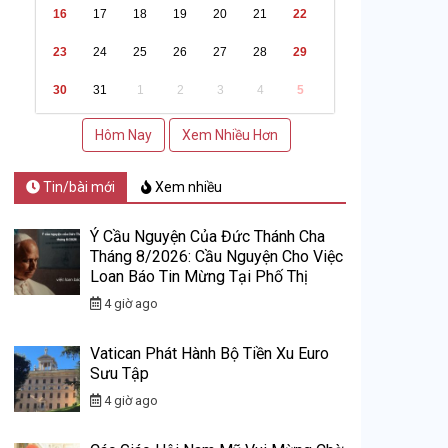
16
17
18
19
20
21
22
23
24
25
26
27
28
29
30
31
1
2
3
4
5
Hôm Nay
Xem Nhiều Hơn
Tin/bài mới
Xem nhiều
Ý Cầu Nguyện Của Đức Thánh Cha
Tháng 8/2026: Cầu Nguyện Cho Việc
Loan Báo Tin Mừng Tại Phố Thị
4 giờ ago
Vatican Phát Hành Bộ Tiền Xu Euro
Sưu Tập
4 giờ ago