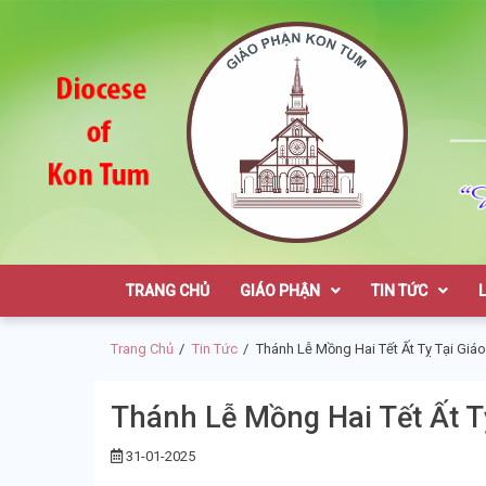
Skip
Skip
to
to
navigation
content
Giáo Phận K
TRANG CHỦ
GIÁO PHẬN
TIN TỨC
Trang Chủ
Tin Tức
Thánh Lễ Mồng Hai Tết Ất Tỵ Tại Giá
Thánh Lễ Mồng Hai Tết Ất T
31-01-2025