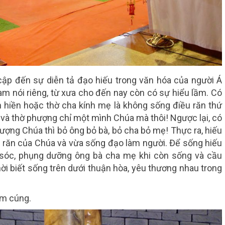
cập đến sự diễn tả đạo hiếu trong văn hóa của người Á
m nói riêng, từ xưa cho đến nay còn có sự hiểu lầm. Có
 hiền hoặc thờ cha kính mẹ là không sống điều răn thứ
 và thờ phượng chỉ một mình Chúa mà thôi! Ngược lại, có
ợng Chúa thì bỏ ông bỏ bà, bỏ cha bỏ mẹ! Thực ra, hiếu
u răn của Chúa và vừa sống đạo làm người. Để sống hiếu
m sóc, phụng dưỡng ông bà cha mẹ khi còn sống và cầu
ời biết sống trên dưới thuận hòa, yêu thương nhau trong
ấm cúng.