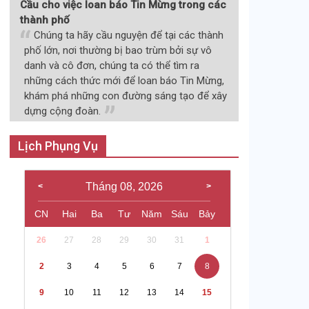
Cầu cho việc loan báo Tin Mừng trong các
thành phố
Chúng ta hãy cầu nguyện để tại các thành
phố lớn, nơi thường bị bao trùm bởi sự vô
danh và cô đơn, chúng ta có thể tìm ra
những cách thức mới để loan báo Tin Mừng,
khám phá những con đường sáng tạo để xây
dựng cộng đoàn.
Lịch Phụng Vụ
Tháng 08, 2026
CN
Hai
Ba
Tư
Năm
Sáu
Bảy
26
27
28
29
30
31
1
2
3
4
5
6
7
8
9
10
11
12
13
14
15