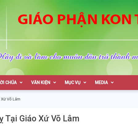
on Tum
LỜI CHÚA
VĂN KIỆN
MỤC VỤ
MEDIA
o Xứ Võ Lâm
ỵ Tại Giáo Xứ Võ Lâm