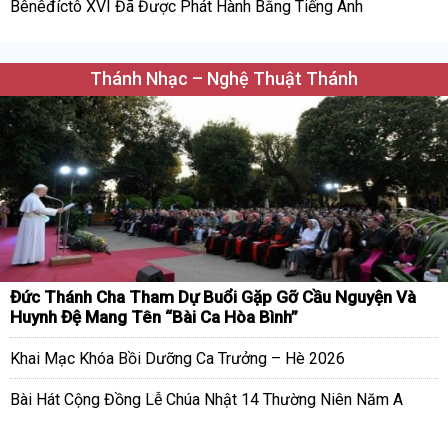
Bênêđíctô XVI Đã Được Phát Hành Bằng Tiếng Anh
Thánh Nhạc – Nghệ Thuật Thánh
Đức Thánh Cha Tham Dự Buổi Gặp Gỡ Cầu Nguyện Và
Huynh Đệ Mang Tên “Bài Ca Hòa Bình”
Khai Mạc Khóa Bồi Dưỡng Ca Trưởng – Hè 2026
Bài Hát Cộng Đồng Lễ Chúa Nhật 14 Thường Niên Năm A