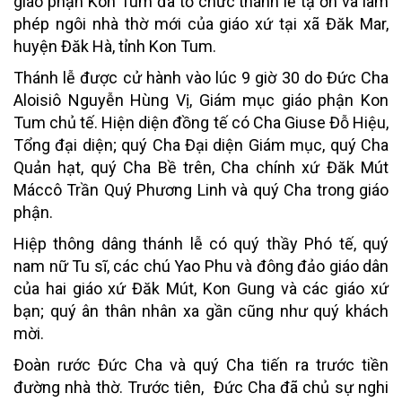
giáo phận Kon Tum đã tổ chức thánh lễ tạ ơn và làm
phép ngôi nhà thờ mới của giáo xứ tại xã Đăk Mar,
huyện Đăk Hà, tỉnh Kon Tum.
Thánh lễ được cử hành vào lúc 9 giờ 30 do Đức Cha
Aloisiô Nguyễn Hùng Vị, Giám mục giáo phận Kon
Tum chủ tế. Hiện diện đồng tế có Cha Giuse Đỗ Hiệu,
Tổng đại diện; quý Cha Đại diện Giám mục, quý Cha
Quản hạt, quý Cha Bề trên, Cha chính xứ Đăk Mút
Máccô Trần Quý Phương Linh và quý Cha trong giáo
phận.
Hiệp thông dâng thánh lễ có quý thầy Phó tế, quý
nam nữ Tu sĩ, các chú Yao Phu và đông đảo giáo dân
của hai giáo xứ Đăk Mút, Kon Gung và các giáo xứ
bạn; quý ân thân nhân xa gần cũng như quý khách
mời.
Đoàn rước Đức Cha và quý Cha tiến ra trước tiền
đường nhà thờ. Trước tiên, Đức Cha đã chủ sự nghi