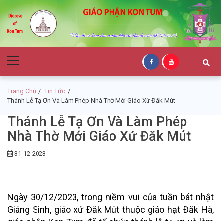
Skip
Skip
to
to
navigation
content
Giáo Phận Kon
Primary
Tum
Menu
Trang Chủ
Tin Tức
Thánh Lễ Tạ Ơn Và Làm Phép Nhà Thờ Mới Giáo Xứ Đăk Mút
Thánh Lễ Tạ Ơn Và Làm Phép
Nhà Thờ Mới Giáo Xứ Đăk Mút
31-12-2023
Ngày 30/12/2023, trong niềm vui của tuần bát nhật
Giáng Sinh, giáo xứ Đăk Mút thuộc giáo hạt Đăk Hà,