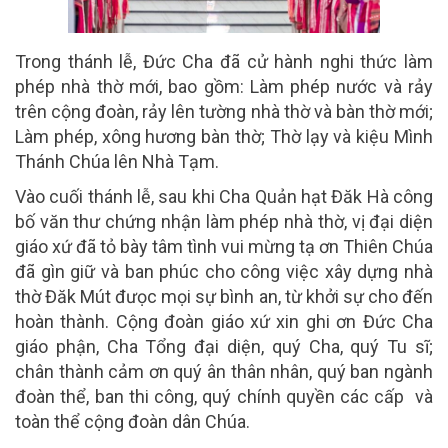
Trong thánh lễ, Đức Cha đã cử hành nghi thức làm
phép nhà thờ mới, bao gồm: Làm phép nước và rảy
trên cộng đoàn, rảy lên tường nhà thờ và bàn thờ mới;
Làm phép, xông hương bàn thờ; Thờ lạy và kiệu Mình
Thánh Chúa lên Nhà Tạm.
Vào cuối thánh lễ, sau khi Cha Quản hạt Đăk Hà công
bố văn thư chứng nhận làm phép nhà thờ, vị đại diện
giáo xứ đã tỏ bày tâm tình vui mừng tạ ơn Thiên Chúa
đã gìn giữ và ban phúc cho công việc xây dựng nhà
thờ Đăk Mút đưọc mọi sự bình an, từ khởi sự cho đến
hoàn thành. Cộng đoàn giáo xứ xin ghi ơn Đức Cha
giáo phận, Cha Tổng đại diện, quý Cha, quý Tu sĩ;
chân thành cảm ơn quý ân thân nhân, quý ban ngành
đoàn thể, ban thi công, quý chính quyền các cấp và
toàn thể cộng đoàn dân Chúa.