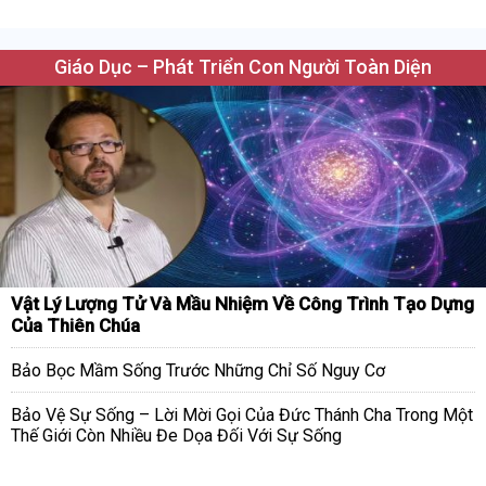
Giáo Dục – Phát Triển Con Người Toàn Diện
Vật Lý Lượng Tử Và Mầu Nhiệm Về Công Trình Tạo Dựng
Của Thiên Chúa
Bảo Bọc Mầm Sống Trước Những Chỉ Số Nguy Cơ
Bảo Vệ Sự Sống – Lời Mời Gọi Của Đức Thánh Cha Trong Một
Thế Giới Còn Nhiều Đe Dọa Đối Với Sự Sống