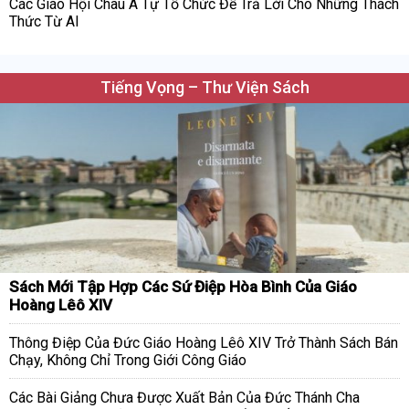
Các Giáo Hội Châu Á Tự Tổ Chức Để Trả Lời Cho Những Thách
Thức Từ AI
Tiếng Vọng – Thư Viện Sách
Sách Mới Tập Hợp Các Sứ Điệp Hòa Bình Của Giáo
Hoàng Lêô XIV
Thông Điệp Của Đức Giáo Hoàng Lêô XIV Trở Thành Sách Bán
Chạy, Không Chỉ Trong Giới Công Giáo
Các Bài Giảng Chưa Được Xuất Bản Của Đức Thánh Cha