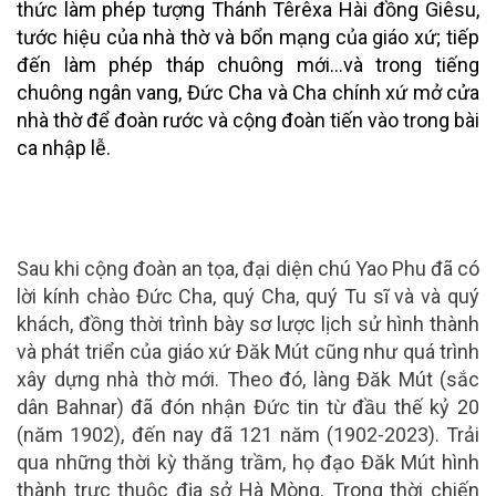
thức làm phép tượng Thánh Têrêxa Hài đồng Giêsu,
tước hiệu của nhà thờ và bổn mạng của giáo xứ; tiếp
đến làm phép tháp chuông mới…và trong tiếng
chuông ngân vang, Đức Cha và Cha chính xứ mở cửa
nhà thờ để đoàn rước và cộng đoàn tiến vào trong bài
ca nhập lễ.
Sau khi cộng đoàn an tọa, đại diện chú Yao Phu đã có
lời kính chào Đức Cha, quý Cha, quý Tu sĩ và và quý
khách, đồng thời trình bày sơ lược lịch sử hình thành
và phát triển của giáo xứ Đăk Mút cũng như quá trình
xây dựng nhà thờ mới. Theo đó, làng Đăk Mút (sắc
dân Bahnar) đã đón nhận Đức tin từ đầu thế kỷ 20
(năm 1902), đến nay đã 121 năm (1902-2023). Trải
qua những thời kỳ thăng trầm, họ đạo Đăk Mút hình
thành trực thuộc địa sở Hà Mòng. Trong thời chiến