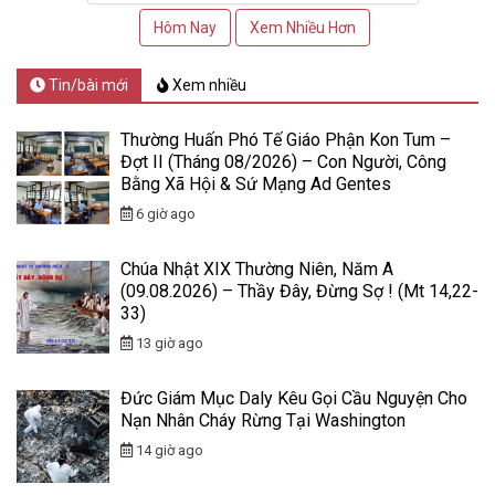
Hôm Nay
Xem Nhiều Hơn
Tin/bài mới
Xem nhiều
Thường Huấn Phó Tế Giáo Phận Kon Tum –
Đợt II (Tháng 08/2026) – Con Người, Công
Bằng Xã Hội & Sứ Mạng Ad Gentes
6 giờ ago
Chúa Nhật XIX Thường Niên, Năm A
(09.08.2026) – Thầy Đây, Đừng Sợ ! (Mt 14,22-
33)
13 giờ ago
Đức Giám Mục Daly Kêu Gọi Cầu Nguyện Cho
Nạn Nhân Cháy Rừng Tại Washington
14 giờ ago