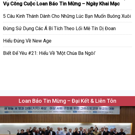
Vụ Công Cuộc Loan Báo Tin Mừng – Ngày Khai Mạc
5 Câu Kinh Thánh Dành Cho Những Lúc Bạn Muốn Buông Xuôi
Đừng Sử Dụng Các Á Bí Tích Theo Lối Mê Tín Dị Đoan
Hiểu Đúng Về New Age
Biết Để Yêu #21: Hiểu Về ‘Một Chúa Ba Ngôi’
Loan Báo Tin Mừng – Đại Kết & Liên Tôn