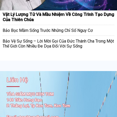
Vật Lý Lượng Tử Và Mầu Nhiệm Về Công Trình Tạo Dựng
Của Thiên Chúa
Bảo Bọc Mầm Sống Trước Những Chỉ Số Nguy Cơ
Bảo Vệ Sự Sống – Lời Mời Gọi Của Đức Thánh Cha Trong Một
Thế Giới Còn Nhiều Đe Dọa Đối Với Sự Sống
Liên Hệ
TÒA GIÁM MỤC KON TUM
146 Trần Hưng Đạo
P. Thắng Lợi, Tp Kon Tum, Kon Tum