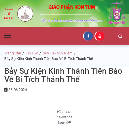
Skip
Skip
to
to
navigation
content
Giáo Phận Kon
Primary
Tum
Menu
Trang Chủ
Tin Tức
Suy Tư - Suy Niệm
Bảy Sự Kiện Kinh Thánh Tiên Báo Về Bí Tích Thánh Thể
Bảy Sự Kiện Kinh Thánh Tiên Báo
Về Bí Tích Thánh Thể
26-06-2024
Hình: Lm.
Lawrence
Lew
,
OP