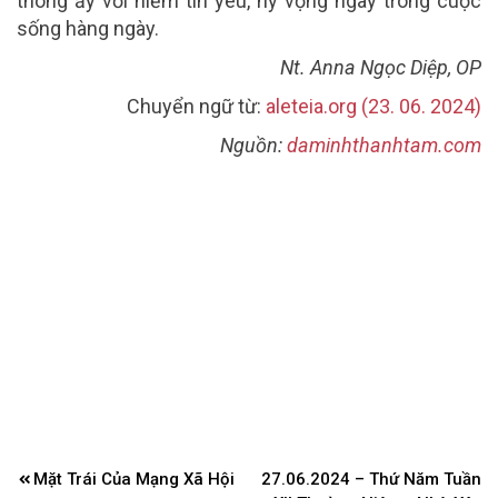
thông ấy với niềm tin yêu, hy vọng ngay trong cuộc
sống hàng ngày.
Nt. Anna Ngọc Diệp, OP
Chuyển ngữ từ:
aleteia.org (23. 06. 2024)
Nguồn:
daminhthanhtam.com
Điều
Mặt Trái Của Mạng Xã Hội
27.06.2024 – Thứ Năm Tuần