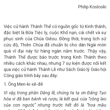
Philip Kosloski
Việc cử hành Thánh Thể có
nguồn gốc
từ Kinh thánh,
đặc biệt là Bữa Tiệc ly
,
cuộc Khổ nạn, cái chết và sự
phục sinh của Chúa Giêsu. Đồng thời, trong
lịch sử
cứu độ, Thiên Chúa đã chuẩn bị cho dân Ngài món
quà vĩ đại này từ
hàng ngàn năm trước
.
Thậy
vậy,
T
hánh Thể được báo trước trong Kinh Thánh theo
nhiều cách khác nhau, nhưng 7 sự kiện được nối kết
qua việc cử hành Thánh Lễ như Sách Giáo lý Giáo hội
Công giáo trình
bày sau đây:
1. Ông
Men-ki-xê-đê
Vì vậy, trong phần Dâng lễ, chúng ta tạ ơn Đấng Tạo
hóa vì đã ban bánh và rượu, là kết quả của “công lao
của con người,” nhưng trước hết đó là “hoa mầu