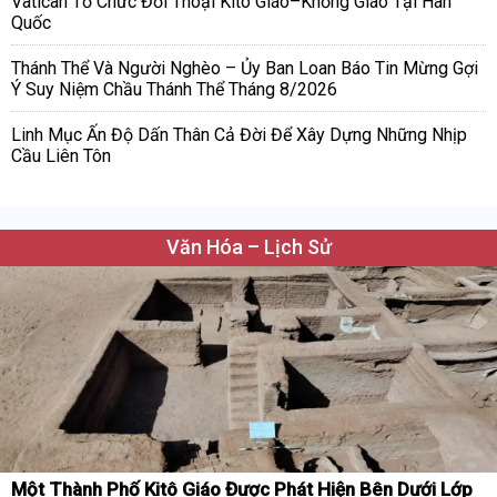
Vatican Tổ Chức Đối Thoại Kitô Giáo–Khổng Giáo Tại Hàn
Quốc
Thánh Thể Và Người Nghèo – Ủy Ban Loan Báo Tin Mừng Gợi
Ý Suy Niệm Chầu Thánh Thể Tháng 8/2026
Linh Mục Ấn Độ Dấn Thân Cả Đời Để Xây Dựng Những Nhịp
Cầu Liên Tôn
Văn Hóa – Lịch Sử
Một Thành Phố Kitô Giáo Được Phát Hiện Bên Dưới Lớp