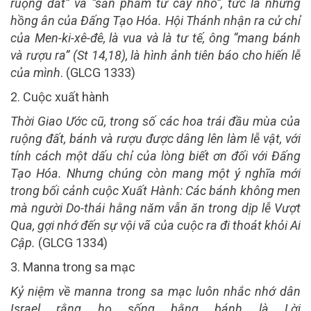
ruộng đất” và “sản phẩm từ cây nho”, tức là những
hồng ân của Đấng Tạo Hóa. Hội Thánh nhận ra cử chỉ
của Men-ki-xê-đê, là vua và là tư tế, ông “mang bánh
và rượu ra” (St 14,18), là hình ảnh tiên báo cho hiến lễ
của mình
. (GLCG 1333
)
2. Cuộc xuất hành
Thời Giao Ước cũ, trong số các hoa trái đầu mùa của
ruộng đất, bánh và rượu được dâng lên làm lễ vật, với
tính cách một dấu chỉ của lòng biết ơn đối với Đấng
Tạo Hóa
.
Nhưng chúng còn mang một ý nghĩa mới
trong bối cảnh cuộc Xuất Hành: Các bánh không men
mà người Do-thái hằng năm vẫn ăn trong dịp lễ Vượt
Qua, gợi nhớ đến sự vội vã của cuộc ra đi thoát khỏi Ai
Cập
.
(GLCG
1334
)
3. M
anna trong sa mạc
Kỷ niệm về manna trong sa mạc luôn nhắc nhớ dân
Israel
rằng họ sống bằng bánh là Lời