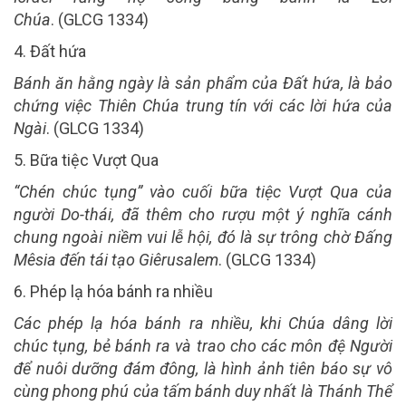
Chúa
.
(
GLCG
1334
)
4.
Đất hứa
Bánh ăn hằng ngày là sản phẩm của Đất hứa, là bảo
chứng việc Thiên Chúa trung tín với các lời hứa của
Ngài
.
(GLCG
1334
)
5. B
ữa tiệc Vượt Qua
“Chén chúc tụng” vào cuối bữa tiệc Vượt Qua của
người Do-thái, đã thêm cho rượu một ý nghĩa cánh
chung ngoài niềm vui lễ hội, đó là sự trông chờ Đấng
Mêsia đến tái tạo
Giêrusalem
.
(GLCG
1334
)
6.
Phép lạ hóa bánh ra nhiều
Các phép lạ hóa bánh ra nhiều, khi Chúa dâng lời
chúc tụng, bẻ bánh ra và trao cho các môn đệ Người
để nuôi dưỡng đám đông, là hình ảnh tiên báo sự vô
cùng phong phú của tấm bánh duy nhất là Thánh Thể