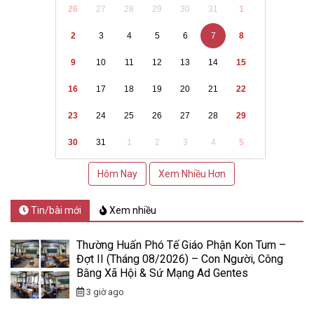
26
27
28
29
30
31
1
2
3
4
5
6
7
8
9
10
11
12
13
14
15
16
17
18
19
20
21
22
23
24
25
26
27
28
29
30
31
1
2
3
4
5
Hôm Nay
Xem Nhiều Hơn
Tin/bài mới
Xem nhiều
Thường Huấn Phó Tế Giáo Phận Kon Tum –
Đợt II (Tháng 08/2026) – Con Người, Công
Bằng Xã Hội & Sứ Mạng Ad Gentes
3 giờ ago