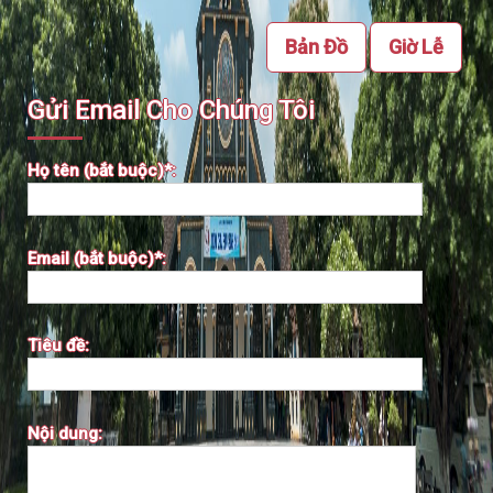
Bản Đồ
Giờ Lễ
Gửi Email Cho Chúng Tôi
Họ tên (bắt buộc)*:
Email (bắt buộc)*:
Tiêu đề:
Nội dung: