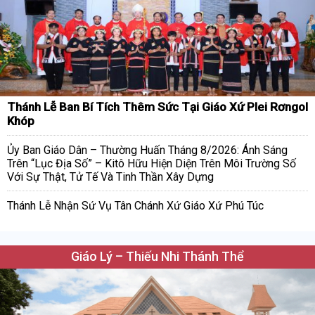
Thánh Lễ Ban Bí Tích Thêm Sức Tại Giáo Xứ Plei Rơngol
Khóp
Ủy Ban Giáo Dân – Thường Huấn Tháng 8/2026: Ánh Sáng
Trên “Lục Địa Số” – Kitô Hữu Hiện Diện Trên Môi Trường Số
Với Sự Thật, Tử Tế Và Tinh Thần Xây Dựng
Thánh Lễ Nhận Sứ Vụ Tân Chánh Xứ Giáo Xứ Phú Túc
Giáo Lý – Thiếu Nhi Thánh Thể