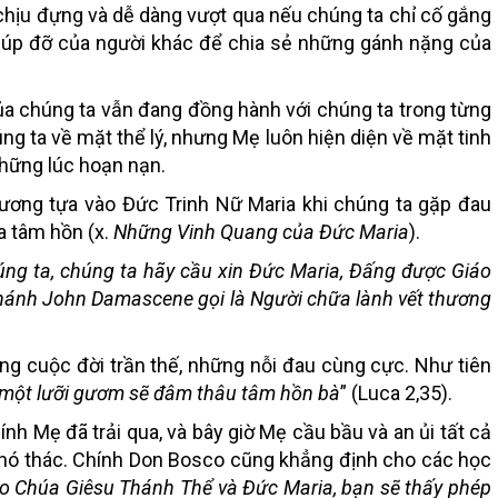
chịu đựng và dễ dàng vượt qua nếu chúng ta chỉ cố gắng
giúp đỡ của người khác để chia sẻ những gánh nặng của
ủa chúng ta vẫn đang đồng hành với chúng ta trong từng
ng ta về mặt thể lý, nhưng
Mẹ luôn hiện diện về mặt tinh
những lúc hoạn nạn.
nương tựa vào Đức Trinh Nữ Maria khi chúng ta gặp đau
a tâm hồn (x.
Những Vinh Quang của Đức Maria
).
úng ta, chúng ta hãy cầu xin Đức Maria, Đấng được Giáo
 thánh John Damascene gọi là
Người chữa lành vết thương
ng cuộc đời trần thế, những nỗi đau cùng cực. Như tiên
 một lưỡi gươm sẽ đâm thâu tâm hồn bà
” (Luca 2,35).
nh Mẹ đã trải qua, và bây giờ Mẹ cầu bầu và an ủi tất cả
 phó thác. Chính Don Bosco cũng khẳng định cho các học
ào Chúa Giêsu Thánh Thể và Đức Maria, bạn sẽ thấy phép