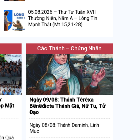
05.08.2026 – Thứ Tư Tuần XVII
Thường Niên, Năm A – Lòng Tin
Mạnh Thật (Mt 15,21-28)
Các Thánh – Chứng Nhân
y
Ngày 09/08: Thánh Têrêxa
p Mặt
Bênêđicta Thánh Giá, Nữ Tu, Tử
Đạo
Ngày 08/08: Thánh Đaminh, Linh
Mục
ón Quà