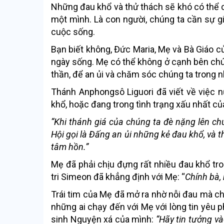
Những đau khổ và thử thách sẽ khó có thể 
một mình. Là con người, chúng ta cần sự 
cuộc sống.
Bạn biết không, Đức Maria, Mẹ và Bà Giáo c
ngày sống. Mẹ có thể không ở cạnh bên chú
thần, để an ủi và chăm sóc chúng ta trong 
Thánh Anphongsô Liguori đã viết về việc 
khổ, hoặc đang trong tình trạng xấu nhất củ
“Khi thánh giá của chúng ta đè nặng lên ch
Hội gọi là
Đấng an ủi những kẻ đau khổ
, và
tâm hồn
.”
Mẹ đã phải chịu đựng rất nhiều đau khổ tro
tri Simeon đã khẳng định với Mẹ: “
Chính bà,
Trái tim của Mẹ đã mở ra nhờ nỗi đau mà chí
những ai chạy đến với Mẹ với lòng tin yêu
sinh Nguyện xá của mình:
“Hãy tin tưởng v