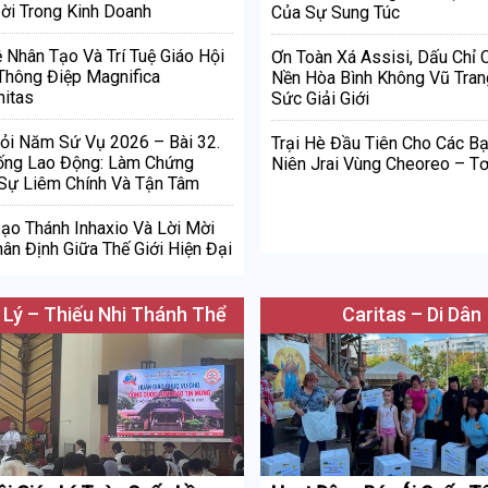
ời Trong Kinh Doanh
Của Sự Sung Túc
ệ Nhân Tạo Và Trí Tuệ Giáo Hội
Ơn Toàn Xá Assisi, Dấu Chỉ
Thông Điệp Magnifica
Nền Hòa Bình Không Vũ Tran
itas
Sức Giải Giới
ỏi Năm Sứ Vụ 2026 – Bài 32.
Trại Hè Đầu Tiên Cho Các Bạ
ống Lao Động: Làm Chứng
Niên Jrai Vùng Cheoreo – Tơ
Sự Liêm Chính Và Tận Tâm
Đạo Thánh Inhaxio Và Lời Mời
ân Định Giữa Thế Giới Hiện Đại
 Lý – Thiếu Nhi Thánh Thể
Caritas – Di Dân