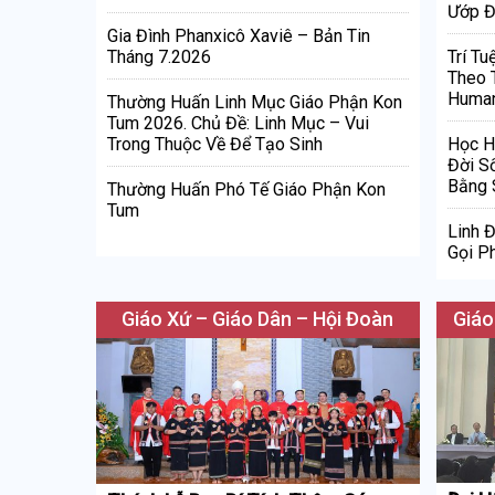
Ướp Đ
Gia Đình Phanxicô Xaviê – Bản Tin
Tháng 7.2026
Trí Tu
Theo 
Human
Thường Huấn Linh Mục Giáo Phận Kon
Tum 2026. Chủ Đề: Linh Mục – Vui
Trong Thuộc Về Để Tạo Sinh
Học H
Đời S
Bằng 
Thường Huấn Phó Tế Giáo Phận Kon
Tum
Linh 
Gọi Ph
Giáo Xứ – Giáo Dân – Hội Đoàn
Giáo