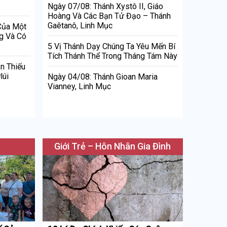
Ngày 07/08: Thánh Xystô II, Giáo
Hoàng Và Các Bạn Tử Đạo – Thánh
Gaêtanô, Linh Mục
 Của Một
g Và Có
5 Vị Thánh Dạy Chúng Ta Yêu Mến Bí
Tích Thánh Thể Trong Tháng Tám Này
n Thiếu
lúi
Ngày 04/08: Thánh Gioan Maria
Vianney, Linh Mục
Giới Trẻ – Hôn Nhân Gia Đình