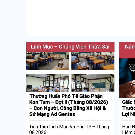
Linh Mục – Chủng Viện Thừa Sai
Năm
Thường Huấn Phó Tế Giáo Phận
Kon Tum – Đợt II (Tháng 08/2026)
Giấc 
– Con Người, Công Bằng Xã Hội &
Trước
Sứ Mạng Ad Gentes
Lợi N
Tĩnh Tâm Linh Mục Và Phó Tế – Tháng
Học H
08.2026
Liêm 