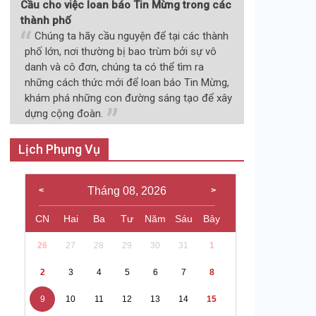
Cầu cho việc loan báo Tin Mừng trong các
thành phố
Chúng ta hãy cầu nguyện để tại các thành
phố lớn, nơi thường bị bao trùm bởi sự vô
danh và cô đơn, chúng ta có thể tìm ra
những cách thức mới để loan báo Tin Mừng,
khám phá những con đường sáng tạo để xây
dựng cộng đoàn.
Lịch Phụng Vụ
Tháng 08, 2026
CN
Hai
Ba
Tư
Năm
Sáu
Bảy
26
27
28
29
30
31
1
2
3
4
5
6
7
8
9
10
11
12
13
14
15