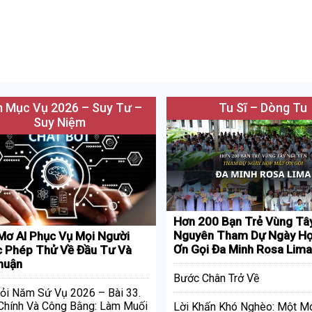
 Mục Vụ 2026 – Suy Tư –
Tu Sĩ – Dòng Tu
Suy Niệm
Hơn 200 Bạn Trẻ Vùng Tâ
Nguyên Tham Dự Ngày Họ
Mơ AI Phục Vụ Mọi Người
Ơn Gọi Đa Minh Rosa Lima
 Phép Thử Về Đầu Tư Và
huận
Bước Chân Trở Về
ỏi Năm Sứ Vụ 2026 – Bài 33.
Chính Và Công Bằng: Làm Muối
Lời Khấn Khó Nghèo: Một M