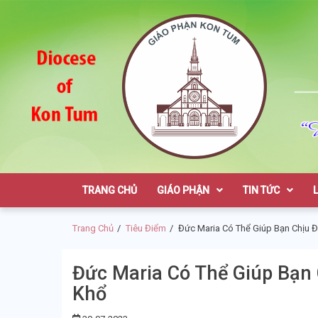
Skip
Skip
to
to
navigation
content
Giáo Phận K
TRANG CHỦ
GIÁO PHẬN
TIN TỨC
Trang Chủ
Tiêu Điểm
Đức Maria Có Thể Giúp Bạn Chịu 
Đức Maria Có Thể Giúp Bạn
Khổ