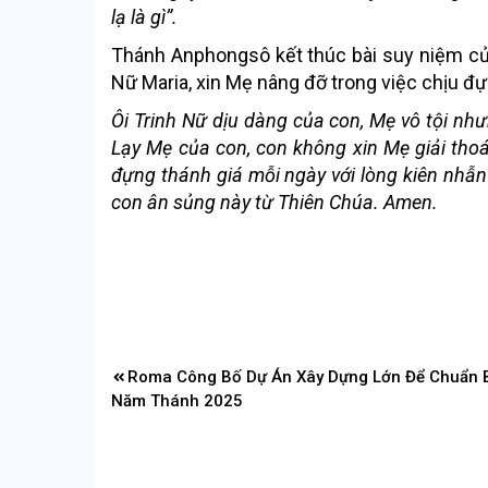
lạ là gì”
.
Thánh Anphongsô kết thúc bài suy niệm củ
Nữ Maria, xin Mẹ nâng đỡ trong việc chịu đự
Ôi Trinh Nữ dịu dàng của con, Mẹ vô tội nh
Lạy Mẹ của con, con không xin Mẹ giải thoá
đựng thánh giá mỗi ngày với lòng kiên nhẫn
con ân sủng này từ Thiên Chúa. Amen.
Điều
Roma Công Bố Dự Án Xây Dựng Lớn Để Chuẩn 
hướng
Năm Thánh 2025
bài
viết