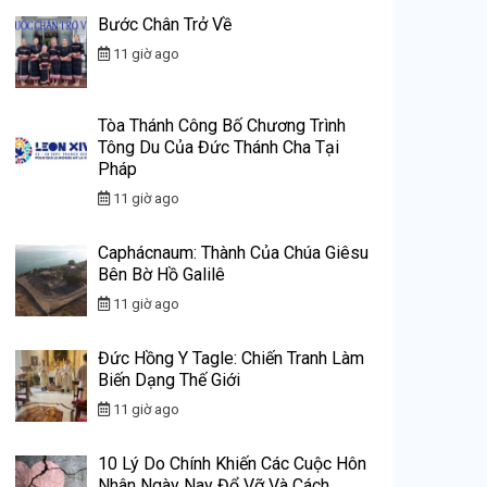
Bước Chân Trở Về
11 giờ ago
Tòa Thánh Công Bố Chương Trình
Tông Du Của Đức Thánh Cha Tại
Pháp
11 giờ ago
Caphácnaum: Thành Của Chúa Giêsu
Bên Bờ Hồ Galilê
11 giờ ago
Đức Hồng Y Tagle: Chiến Tranh Làm
Biến Dạng Thế Giới
11 giờ ago
10 Lý Do Chính Khiến Các Cuộc Hôn
Nhân Ngày Nay Đổ Vỡ Và Cách