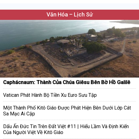
Văn Hóa – Lịch Sử
Caphácnaum: Thành Của Chúa Giêsu Bên Bờ Hồ Galilê
Vatican Phát Hành Bộ Tiền Xu Euro Sưu Tập
Một Thành Phố Kitô Giáo Được Phát Hiện Bên Dưới Lớp Cát
Sa Mạc Ai Cập
Dấu Ấn Đức Tin Trên Đất Việt #11 | Hiểu Lầm Và Định Kiến
Của Người Việt Về Kitô Giáo