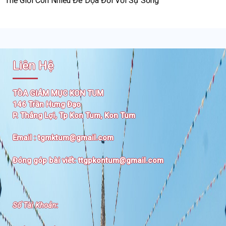
Thế Giới Còn Nhiều Đe Dọa Đối Với Sự Sống
Liên Hệ
TÒA GIÁM MỤC KON TUM
146 Trần Hưng Đạo
P. Thắng Lợi, Tp Kon Tum, Kon Tum
Email :
tgmktum@gmail.com
Đóng góp bài viết:
ttgpkontum@gmail.com
Số Tài Khoản
: