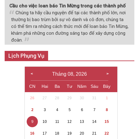
Cầu cho việc loan báo Tin Mừng trong các thành phố
Chúng ta hãy cầu nguyện để tại các thành phố lớn, nơi
thường bị bao trùm bởi sự vô danh và cô đơn, chúng ta
có thể tìm ra những cách thức mới để loan báo Tin Mừng,
khám phá những con đường sáng tạo để xây dựng cộng
đoàn.
Lịch Phụng Vụ
Tháng 08, 2026
CN
Hai
Ba
Tư
Năm
Sáu
Bảy
26
27
28
29
30
31
1
2
3
4
5
6
7
8
9
10
11
12
13
14
15
16
17
18
19
20
21
22