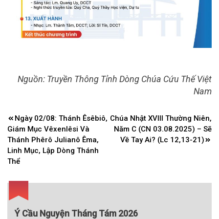
Nguồn: Truyền Thông Tỉnh Dòng Chúa Cứu Thế Việt
Nam
Điều
Ngày 02/08: Thánh Êsêbiô,
Chúa Nhật XVIII Thường Niên,
hướng
Giám Mục Vêxenlêsi Và
Năm C (CN 03.08.2025) – Sẽ
bài
Thánh Phêrô Julianô Êma,
Về Tay Ai? (Lc 12,13-21)
Linh Mục, Lập Dòng Thánh
viết
Thể
Ý Cầu Nguyện Tháng Tám 2026