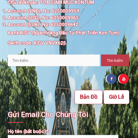
Chủ tài khoản:
TOA GIAM MUC KONTUM
Account (VNĐ), No: 6250009959
Account (USD), No: 6250009962
Account (EUR), No: 6250009642
Bank BIDV (Ngân Hàng Đầu Tư Phát Triển Kon Tum)
Swift code:
BIDV VNVX625
Tìm
kiếm
cho:
Bản Đồ
Giờ Lễ
Gửi Email Cho Chúng Tôi
Họ tên (bắt buộc)*: