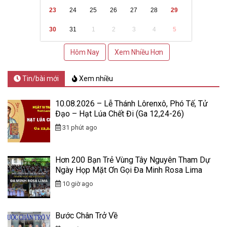
23
24
25
26
27
28
29
30
31
1
2
3
4
5
Hôm Nay
Xem Nhiều Hơn
Tin/bài mới
Xem nhiều
10.08.2026 – Lễ Thánh Lôrenxô, Phó Tế, Tử
Đạo – Hạt Lúa Chết Đi (Ga 12,24-26)
31 phút ago
Hơn 200 Bạn Trẻ Vùng Tây Nguyên Tham Dự
Ngày Họp Mặt Ơn Gọi Đa Minh Rosa Lima
10 giờ ago
Bước Chân Trở Về