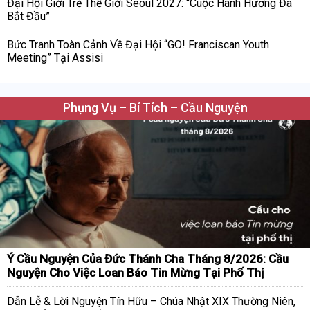
Đại Hội Giới Trẻ Thế Giới Seoul 2027: “Cuộc Hành Hương Đã
Bắt Đầu”
Bức Tranh Toàn Cảnh Về Đại Hội “GO! Franciscan Youth
Meeting” Tại Assisi
Phụng Vụ – Bí Tích – Cầu Nguyện
Ý Cầu Nguyện Của Đức Thánh Cha Tháng 8/2026: Cầu
Nguyện Cho Việc Loan Báo Tin Mừng Tại Phố Thị
Dẫn Lễ & Lời Nguyện Tín Hữu – Chúa Nhật XIX Thường Niên,