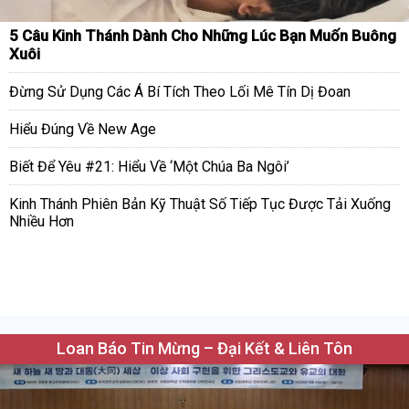
5 Câu Kinh Thánh Dành Cho Những Lúc Bạn Muốn Buông
Xuôi
Đừng Sử Dụng Các Á Bí Tích Theo Lối Mê Tín Dị Đoan
Hiểu Đúng Về New Age
Biết Để Yêu #21: Hiểu Về ‘Một Chúa Ba Ngôi’
Kinh Thánh Phiên Bản Kỹ Thuật Số Tiếp Tục Được Tải Xuống
Nhiều Hơn
Loan Báo Tin Mừng – Đại Kết & Liên Tôn