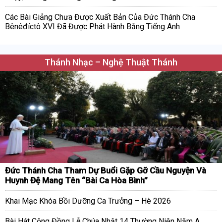
Các Bài Giảng Chưa Được Xuất Bản Của Đức Thánh Cha
Bênêđíctô XVI Đã Được Phát Hành Bằng Tiếng Anh
Thánh Nhạc – Nghệ Thuật Thánh
Đức Thánh Cha Tham Dự Buổi Gặp Gỡ Cầu Nguyện Và
Huynh Đệ Mang Tên “Bài Ca Hòa Bình”
Khai Mạc Khóa Bồi Dưỡng Ca Trưởng – Hè 2026
Bài Hát Cộng Đồng Lễ Chúa Nhật 14 Thường Niên Năm A