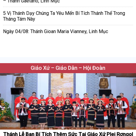
– Thánh Gaêtanô, Linh Mục
5 Vị Thánh Dạy Chúng Ta Yêu Mến Bí Tích Thánh Thể Trong
Tháng Tám Này
Ngày 04/08: Thánh Gioan Maria Vianney, Linh Mục
Giáo Xứ – Giáo Dân – Hội Đoàn
Thánh Lễ Ban Bí Tích Thêm Sức Tại Giáo Xứ Plei Rơngol