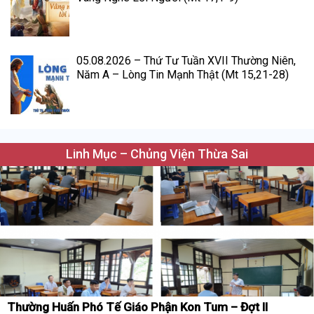
05.08.2026 – Thứ Tư Tuần XVII Thường Niên,
Năm A – Lòng Tin Mạnh Thật (Mt 15,21-28)
Linh Mục – Chủng Viện Thừa Sai
Thường Huấn Phó Tế Giáo Phận Kon Tum – Đợt II