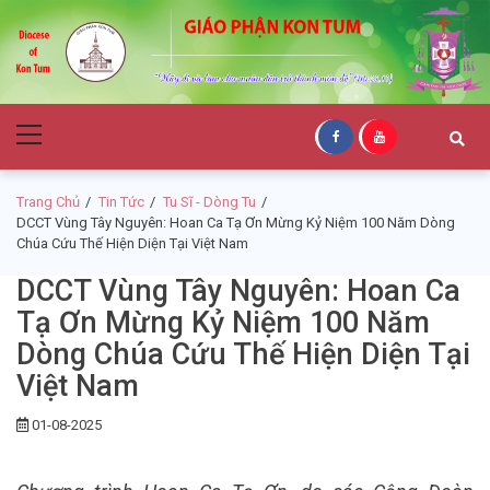
Skip
Skip
to
to
navigation
content
Giáo Phận Kon
Primary
Tum
Menu
Trang Chủ
Tin Tức
Tu Sĩ - Dòng Tu
DCCT Vùng Tây Nguyên: Hoan Ca Tạ Ơn Mừng Kỷ Niệm 100 Năm Dòng
Chúa Cứu Thế Hiện Diện Tại Việt Nam
DCCT Vùng Tây Nguyên: Hoan Ca
Tạ Ơn Mừng Kỷ Niệm 100 Năm
Dòng Chúa Cứu Thế Hiện Diện Tại
Việt Nam
01-08-2025