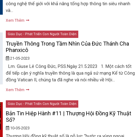
công nghệ thế giới với khả năng tổng hợp thông tin siêu nhanh
và…
Xem Thêm
Giáo Dục - Phát Triển Con Người Toàn Diện
Truyền Thông Trong Tầm Nhìn Của Đức Thánh Cha
Phanxicô
21-05-2023
Lm. Giuse Lê Công Đức, PSS.Ngày 21.5.2023 1. Một cách tốt
để tiếp cận ý nghĩa truyền thông là qua ngả sứ mạng Kể từ Công
đồng Vatican II, chúng ta đã nghe và nói nhiều về Hội…
Xem Thêm
Giáo Dục - Phát Triển Con Người Toàn Diện
Bản Tin Hiệp Hành #11 | Thượng Hội Đồng Kỹ Thuật
Số?
10-05-2023
Thượng Hội đồng kỹ thuật số là nỗ lực “bước ra vùng ngoại