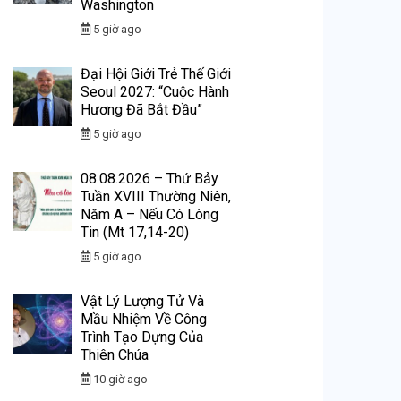
Washington
5 giờ ago
Đại Hội Giới Trẻ Thế Giới
Seoul 2027: “Cuộc Hành
Hương Đã Bắt Đầu”
5 giờ ago
08.08.2026 – Thứ Bảy
Tuần XVIII Thường Niên,
Năm A – Nếu Có Lòng
Tin (Mt 17,14-20)
5 giờ ago
Vật Lý Lượng Tử Và
Mầu Nhiệm Về Công
Trình Tạo Dựng Của
Thiên Chúa
10 giờ ago