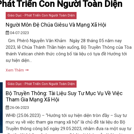
hát Triển Con Người Toàn Diện
Giáo Dục - Phát Triển Con Người Toàn Diện
Người Môn Đệ Chúa Giêsu Và Mạng Xã Hội
04-07-2023
Gm. Phêrô Nguyễn Văn Khảm Ngày 28 tháng 05 năm nay
2023, lễ Chúa Thánh Thần hiện xuống, Bộ Truyền Thông của Tòa
thánh Vatican chính thức công bố tài liệu có tựa đề Hướng tới
sự hiện diện…
Xem Thêm
Giáo Dục - Phát Triển Con Người Toàn Diện
Bộ Truyền Thông: Tài Liệu Suy Tư Mục Vụ Về Việc
Tham Gia Mạng Xã Hội
26-06-2023
WHĐ (25.06.2023) – “Hướng tới sự hiện diện tròn đầy – Suy tư
mục vụ về việc tham gia mạng xã hội” là chủ đề tài liệu do Bộ
Truyền thông công bố ngày 29.05.2023, nhằm đưa ra một suy tư