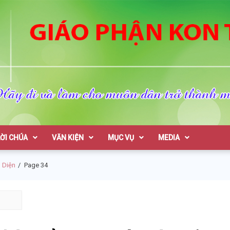
on Tum
LỜI CHÚA
VĂN KIỆN
MỤC VỤ
MEDIA
 Diện
Page 34