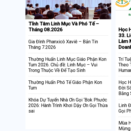
Tĩnh Tâm Linh Mục Và Phó Tế –
Tháng 08.2026
Học H
33. L
Làm M
Gia Đình Phanxicô Xaviê – Bản Tin
Doan
Tháng 7.2026
Thường Huấn Linh Mục Giáo Phận Kon
Trí Tu
Tum 2026. Chủ đề: Linh Mục – Vui
Theo 
Trong Thuộc Về Để Tạo Sinh
Human
Thường Huấn Phó Tế Giáo Phận Kon
Học H
Tum
Đời S
Bằng 
Khóa Dự Tuyển Nhà Ơn Gọi ‘Bok Phước
2026: Hành Trình Khơi Dậy Ơn Gọi Thừa
Linh 
sai
Gọi Ph
Mùa H
Mừng 