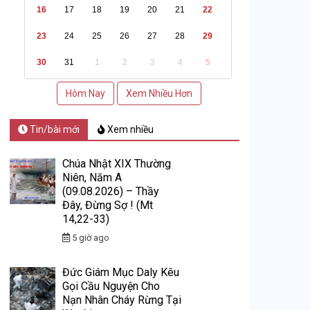
16
17
18
19
20
21
22
23
24
25
26
27
28
29
30
31
1
2
3
4
5
Hôm Nay
Xem Nhiều Hơn
Tin/bài mới
Xem nhiều
Chúa Nhật XIX Thường
Niên, Năm A
(09.08.2026) – Thầy
Đây, Đừng Sợ ! (Mt
14,22-33)
5 giờ ago
Đức Giám Mục Daly Kêu
Gọi Cầu Nguyện Cho
Nạn Nhân Cháy Rừng Tại