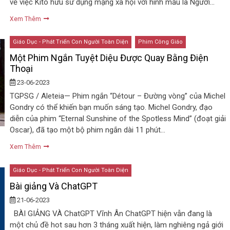
về việc Kitô hữu sử dụng mạng xã hội với hình mẫu là Người…
Xem Thêm
Giáo Dục - Phát Triển Con Người Toàn Diện
Phim Công Giáo
Một Phim Ngắn Tuyệt Diệu Được Quay Bằng Điện
Thoại
23-06-2023
TGPSG / Aleteia— Phim ngắn “Détour – Đường vòng” của Michel
Gondry có thể khiến bạn muốn sáng tạo. Michel Gondry, đạo
diễn của phim “Eternal Sunshine of the Spotless Mind” (đoạt giải
Oscar), đã tạo một bộ phim ngắn dài 11 phút…
Xem Thêm
Giáo Dục - Phát Triển Con Người Toàn Diện
Bài giảng Và ChatGPT
21-06-2023
BÀI GIẢNG VÀ ChatGPT Vĩnh Ân ChatGPT hiện vẫn đang là
một chủ đề hot sau hơn 3 tháng xuất hiện, làm nghiêng ngả giới