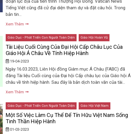
đoạn lục địa của tiến trình Thượng Hội Đồng. Vatican News
Tiếng Việt cũng đã cử đại diện tham dự và đặt câu hỏi. Trong
bản tin…
Xem Thêm
Giáo Dục - Phát Triển Con Người Toàn Diện
Giáo Hội Hoàn Vũ
Tài Liệu Cuối Cùng Của Đại Hội Cấp Châu Lục Của
Giáo Hội Á Châu Về Tính Hiệp Hành
19-04-2023
Ngày 16.03.2023, Liên Hội đồng Giám mục Á Châu (FABC) đã
đăng Tài liệu Cuối cùng của Đại hội Cấp châu lục của Giáo hội Á
châu về tính hiệp hành. Sau đây là bản dịch toàn văn của tài…
Xem Thêm
Giáo Dục - Phát Triển Con Người Toàn Diện
Giáo Hội Việt Nam
Một Số Việc Làm Cụ Thể Để Tín Hữu Việt Nam Sống
Tinh Thần Hiệp Hành
01-03-2023