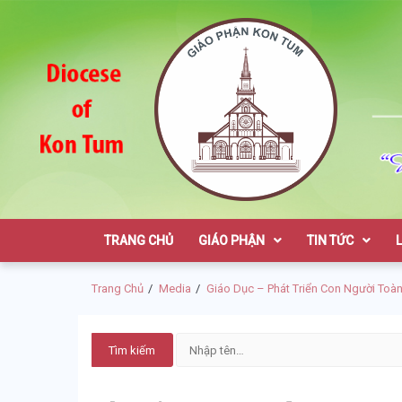
Skip
Skip
to
to
navigation
content
Giáo Phận K
TRANG CHỦ
GIÁO PHẬN
TIN TỨC
Trang Chủ
Media
Giáo Dục – Phát Triển Con Người Toàn