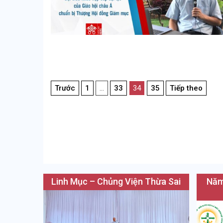
Điều
Trước
1
…
33
34
35
Tiếp theo
hướng
bài
viết
Linh Mục – Chủng Viện Thừa Sai
Năm