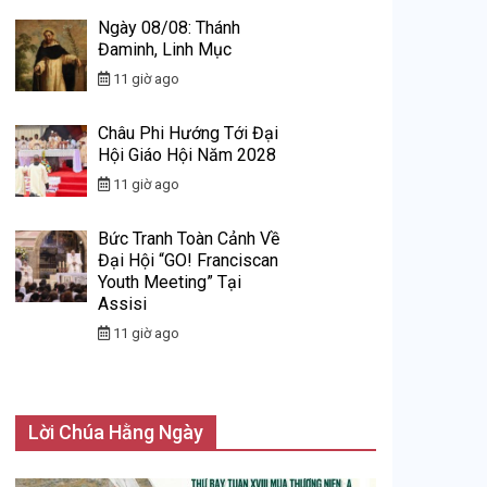
Ngày 08/08: Thánh
Đaminh, Linh Mục
11 giờ ago
Châu Phi Hướng Tới Đại
Hội Giáo Hội Năm 2028
11 giờ ago
Bức Tranh Toàn Cảnh Về
Đại Hội “GO! Franciscan
Youth Meeting” Tại
Assisi
11 giờ ago
Lời Chúa Hằng Ngày