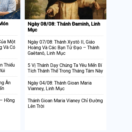
 Món
Ngày 08/08: Thánh Đaminh, Linh
Mục
 Của Một
Ngày 07/08: Thánh Xystô II, Giáo
g Và Có
Hoàng Và Các Bạn Tử Đạo – Thánh
Gaêtanô, Linh Mục
n Thiếu
5 Vị Thánh Dạy Chúng Ta Yêu Mến Bí
lúi
Tích Thánh Thể Trong Tháng Tám Này
ng Ân
Ngày 04/08: Thánh Gioan Maria
ấn
Vianney, Linh Mục
 – Hồng
Thánh Gioan Maria Vianey Chỉ Đường
Lên Trời