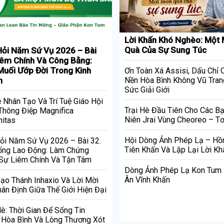
Lời Khấn Khó Nghèo: Một
Quà Của Sự Sung Túc
ỏi Năm Sứ Vụ 2026 – Bài
iêm Chính Và Công Bằng:
uối Ướp Đời Trong Kinh
Ơn Toàn Xá Assisi, Dấu Chỉ
h
Nền Hòa Bình Không Vũ Tran
Sức Giải Giới
ệ Nhân Tạo Và Trí Tuệ Giáo Hội
Trại Hè Đầu Tiên Cho Các Bạ
Thông Điệp Magnifica
Niên Jrai Vùng Cheoreo – Tơ
itas
Hội Dòng Ảnh Phép Lạ – Hồ
ỏi Năm Sứ Vụ 2026 – Bài 32.
Tiên Khấn Và Lặp Lại Lời Kh
ống Lao Động: Làm Chứng
Sự Liêm Chính Và Tận Tâm
Dòng Ảnh Phép Lạ Kon Tum
Ân Vĩnh Khấn
Đạo Thánh Inhaxio Và Lời Mời
ân Định Giữa Thế Giới Hiện Đại
è: Thời Gian Để Sống Tin
Hòa Bình Và Lòng Thương Xót