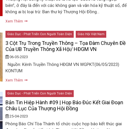
biên”, ở đây là đến với các không gian và văn hóa kỹ thuật số, để
không ai bị loại trừ. Ban thư ký Thượng Hội Đồng…
Xem Thêm
Giáo Dục - Phát Triển Con Người Toàn Diện
Giáo Hội Việt Nam
3 Cột Trụ Trong Truyền Thông – Tọa Đàm Chuyên Đề
Của UB Truyền Thông Xã Hội/ HĐGM VN
06-05-2023
Nguồn: Kênh Truyền Thông HĐGM VN WGPKT(06/05/2023)
KONTUM
Xem Thêm
Giáo Dục - Phát Triển Con Người Toàn Diện
Bản Tin Hiệp Hành #09 | Họp Báo Đúc Kết Giai Đoạn
Châu Lục Của Thượng Hội Đồng
25-04-2023
Phòng Báo Chí Tòa Thánh tổ chức cuộc họp báo kết thúc giai