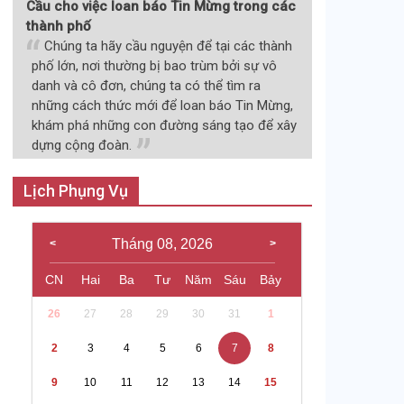
Cầu cho việc loan báo Tin Mừng trong các
thành phố
Chúng ta hãy cầu nguyện để tại các thành
phố lớn, nơi thường bị bao trùm bởi sự vô
danh và cô đơn, chúng ta có thể tìm ra
những cách thức mới để loan báo Tin Mừng,
khám phá những con đường sáng tạo để xây
dựng cộng đoàn.
Lịch Phụng Vụ
Tháng 08, 2026
CN
Hai
Ba
Tư
Năm
Sáu
Bảy
26
27
28
29
30
31
1
2
3
4
5
6
7
8
9
10
11
12
13
14
15