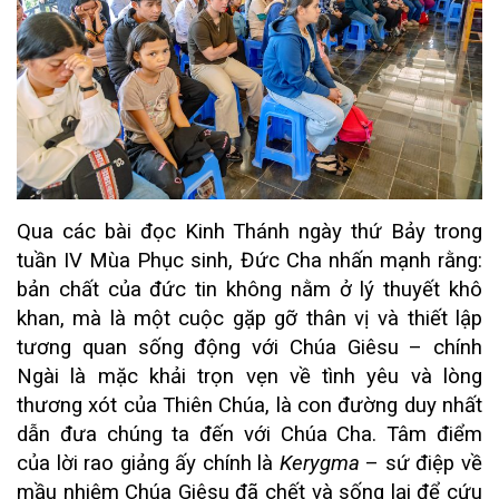
Qua các bài đọc Kinh Thánh ngày thứ Bảy trong
tuần IV Mùa Phục sinh, Đức Cha nhấn mạnh rằng:
bản chất của đức tin không nằm ở lý thuyết khô
khan, mà là một cuộc gặp gỡ thân vị và thiết lập
tương quan sống động với Chúa Giêsu – chính
Ngài là mặc khải trọn vẹn về tình yêu và lòng
thương xót của Thiên Chúa, là con đường duy nhất
dẫn đưa chúng ta đến với Chúa Cha. Tâm điểm
của lời rao giảng ấy chính là
Kerygma
– sứ điệp về
mầu nhiệm Chúa Giêsu đã chết và sống lại để cứu