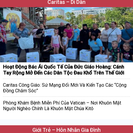
Caritas – Di Dân
Hoạt Động Bác Ái Quốc Tế Của Đức Giáo Hoàng: Cánh
Tay Rộng Mở Đến Các Dân Tộc Đau Khổ Trên Thế Giới
Caritas Công Giáo: Sứ Mạng Đổi Mới Và Kiến Tạo Các “Cộng
Đồng Chăm Sóc”
Phòng Khám Bệnh Miễn Phí Của Vatican – Nơi Khuôn Mặt
Người Nghèo Chính Là Khuôn Mặt Chúa Kitô
Giới Trẻ – Hôn Nhân Gia Đình