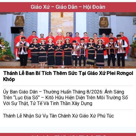
Giáo Xứ – Giáo Dân – Hội Đoàn
Thánh Lễ Ban Bí Tích Thêm Sức Tại Giáo Xứ Plei Rơngol
Khóp
Ủy Ban Giáo Dân – Thường Huấn Tháng 8/2026: Ánh Sáng
Trên “Lục Địa Số” – Kitô Hữu Hiện Diện Trên Môi Trường Số
Với Sự Thật, Tử Tế Và Tinh Thần Xây Dựng
Thánh Lễ Nhận Sứ Vụ Tân Chánh Xứ Giáo Xứ Phú Túc