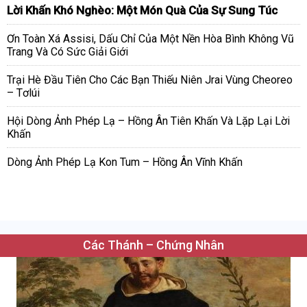
Lời Khấn Khó Nghèo: Một Món Quà Của Sự Sung Túc
Ơn Toàn Xá Assisi, Dấu Chỉ Của Một Nền Hòa Bình Không Vũ
Trang Và Có Sức Giải Giới
Trại Hè Đầu Tiên Cho Các Bạn Thiếu Niên Jrai Vùng Cheoreo
– Tơlúi
Hội Dòng Ảnh Phép Lạ – Hồng Ân Tiên Khấn Và Lặp Lại Lời
Khấn
Dòng Ảnh Phép Lạ Kon Tum – Hồng Ân Vĩnh Khấn
Các Thánh – Chứng Nhân