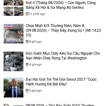
Đợt II (Tháng 08/2026) – Con Người, Công
Bằng Xã Hội & Sứ Mạng Ad Gentes
51 phút ago
Chúa Nhật XIX Thường Niên, Năm A
(09.08.2026) – Thầy Đây, Đừng Sợ ! (Mt 14,22-
33)
8 giờ ago
Đức Giám Mục Daly Kêu Gọi Cầu Nguyện Cho
Nạn Nhân Cháy Rừng Tại Washington
9 giờ ago
Đại Hội Giới Trẻ Thế Giới Seoul 2027: “Cuộc
Hành Hương Đã Bắt Đầu”
9 giờ ago
08.08.2026 – Thứ Bảy Tuần XVIII Thường