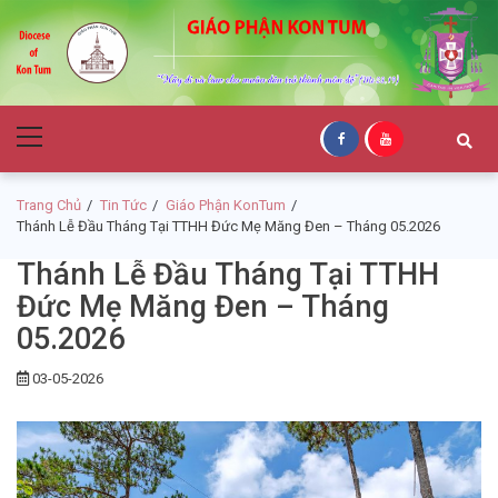
Skip
Skip
to
to
navigation
content
Giáo Phận Kon
Primary
Tum
Menu
Trang Chủ
Tin Tức
Giáo Phận KonTum
Thánh Lễ Đầu Tháng Tại TTHH Đức Mẹ Măng Đen – Tháng 05.2026
Thánh Lễ Đầu Tháng Tại TTHH
Đức Mẹ Măng Đen – Tháng
05.2026
03-05-2026