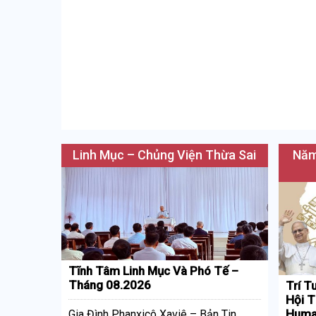
Linh Mục – Chủng Viện Thừa Sai
Năm
Tĩnh Tâm Linh Mục Và Phó Tế –
Tháng 08.2026
Trí T
Hội T
Huma
Gia Đình Phanxicô Xaviê – Bản Tin