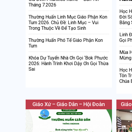
Tháng 7.2026
Học H
Đời S
Thường Huấn Linh Mục Giáo Phận Kon
Bằng 
Tum 2026. Chủ Đề: Linh Mục – Vui
Trong Thuộc Về Để Tạo Sinh
Linh 
Gọi Ph
Thường Huấn Phó Tế Giáo Phận Kon
Tum
Mùa H
Mừng 
Khóa Dự Tuyển Nhà Ơn Gọi ‘Bok Phước
2026: Hành Trình Khơi Dậy Ơn Gọi Thừa
Sai
Học H
Tôn T
Chúa 
Giáo Xứ – Giáo Dân – Hội Đoàn
Giáo