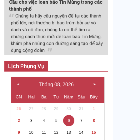
Cầu cho việc loan báo Tin Mừng trong các
thành phố
Chúng ta hãy cầu nguyện để tại các thành
phố lớn, nơi thường bị bao trùm bởi sự vô
danh và cô đơn, chúng ta có thể tìm ra
những cách thức mới để loan báo Tin Mừng,
khám phá những con đường sáng tạo để xây
dựng cộng đoàn.
Lịch Phụng Vụ
Tháng 08, 2026
CN
Hai
Ba
Tư
Năm
Sáu
Bảy
26
27
28
29
30
31
1
2
3
4
5
6
7
8
9
10
11
12
13
14
15