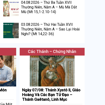
04.08.2026 – Thứ Ba Tuần XVII
Thường Niên, Năm A – Mù Mà Dắt
Mù (Mt 15,1-2.10-14)
03.08.2026 – Thứ Hai Tuần XVII
Thường Niên, Năm A – Sao Lại Hoài
Nghi? (Mt 14,22-36)
Các Thánh – Chứng Nhân
 Món
Ngày 07/08: Thánh Xystô II, Giáo
Hoàng Và Các Bạn Tử Đạo –
Thánh Gaêtanô, Linh Mục
 Của Một