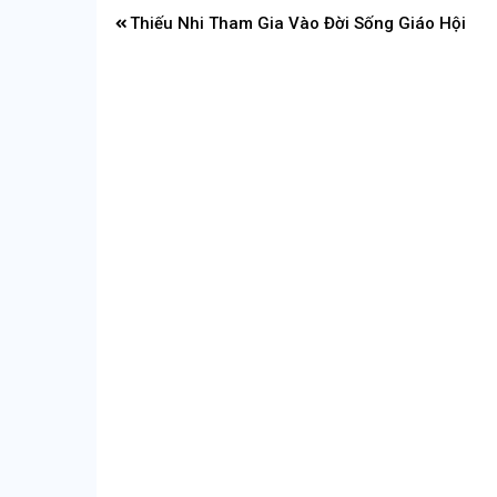
Điều
Thiếu Nhi Tham Gia Vào Đời Sống Giáo Hội
hướng
bài
viết