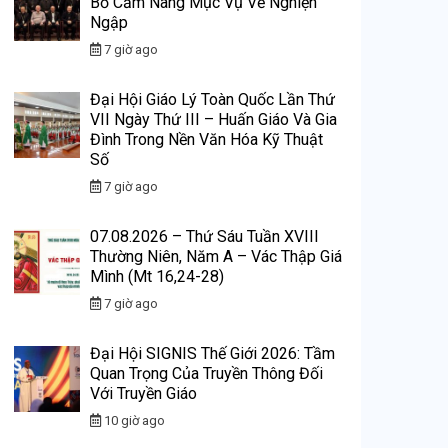
Bố Cẩm Nang Mục Vụ Về Nghiện
Ngập
7 giờ ago
Đại Hội Giáo Lý Toàn Quốc Lần Thứ
VII Ngày Thứ III – Huấn Giáo Và Gia
Đình Trong Nền Văn Hóa Kỹ Thuật
Số
7 giờ ago
07.08.2026 – Thứ Sáu Tuần XVIII
Thường Niên, Năm A – Vác Thập Giá
Mình (Mt 16,24-28)
7 giờ ago
Đại Hội SIGNIS Thế Giới 2026: Tầm
Quan Trọng Của Truyền Thông Đối
Với Truyền Giáo
10 giờ ago