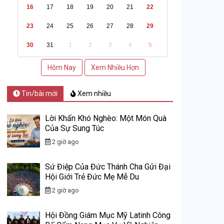
16
17
18
19
20
21
22
23
24
25
26
27
28
29
30
31
1
2
3
4
5
Hôm Nay
Xem Nhiều Hơn
Tin/bài mới
Xem nhiều
Lời Khấn Khó Nghèo: Một Món Quà
Của Sự Sung Túc
2 giờ ago
Sứ Điệp Của Đức Thánh Cha Gửi Đại
Hội Giới Trẻ Đức Mẹ Mễ Du
2 giờ ago
Hội Đồng Giám Mục Mỹ Latinh Công