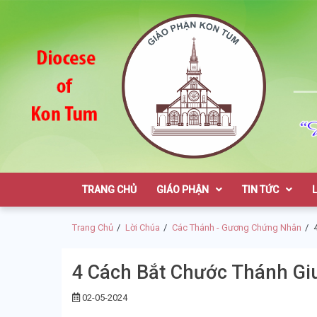
Skip
Skip
to
to
navigation
content
Giáo Phận K
TRANG CHỦ
GIÁO PHẬN
TIN TỨC
Trang Chủ
Lời Chúa
Các Thánh - Gương Chứng Nhân
4 Cách Bắt Chước Thánh Gi
02-05-2024