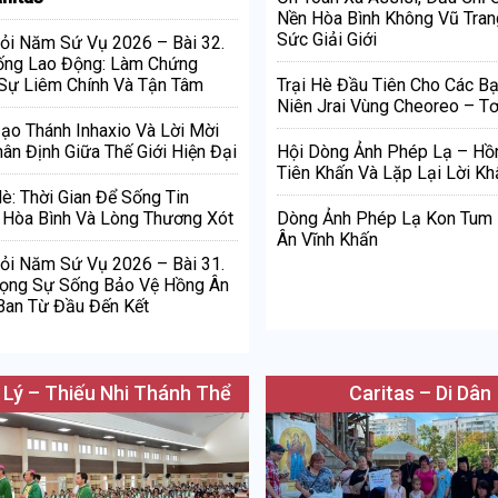
Nền Hòa Bình Không Vũ Tran
Sức Giải Giới
ỏi Năm Sứ Vụ 2026 – Bài 32.
ống Lao Động: Làm Chứng
Sự Liêm Chính Và Tận Tâm
Trại Hè Đầu Tiên Cho Các Bạ
Niên Jrai Vùng Cheoreo – Tơ
Đạo Thánh Inhaxio Và Lời Mời
ân Định Giữa Thế Giới Hiện Đại
Hội Dòng Ảnh Phép Lạ – Hồ
Tiên Khấn Và Lặp Lại Lời Kh
è: Thời Gian Để Sống Tin
Hòa Bình Và Lòng Thương Xót
Dòng Ảnh Phép Lạ Kon Tum
Ân Vĩnh Khấn
ỏi Năm Sứ Vụ 2026 – Bài 31.
rọng Sự Sống Bảo Vệ Hồng Ân
Ban Từ Đầu Đến Kết
 Lý – Thiếu Nhi Thánh Thể
Caritas – Di Dân