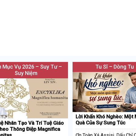
 Mục Vụ 2026 – Suy Tư –
Tu Sĩ – Dòng Tu
Suy Niệm
Lời Khấn Khó Nghèo: Một
Quà Của Sự Sung Túc
uệ Nhân Tạo Và Trí Tuệ Giáo
heo Thông Điệp Magnifica
nitas
Ơn Toàn Xá Assisi, Dấu Chỉ