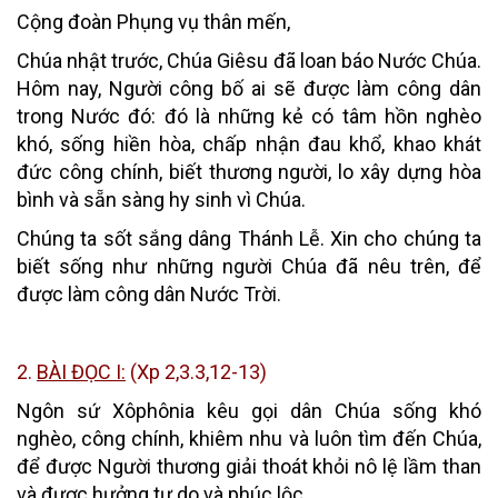
Cộng đoàn Phụng vụ thân mến,
Chúa nhật trước, Chúa Giêsu đã loan báo Nước Chúa.
Hôm nay, Người công bố ai sẽ được làm công dân
trong Nước đó: đó là những kẻ có tâm hồn nghèo
khó, sống hiền hòa, chấp nhận đau khổ, khao khát
đức công chính, biết thương người, lo xây dựng hòa
bình và sẵn sàng hy sinh vì Chúa.
Chúng ta sốt sắng dâng Thánh Lễ. Xin cho chúng ta
biết sống như những người Chúa đã nêu trên, để
được làm công dân Nước Trời.
2.
BÀI ĐỌC I:
(
Xp 2,3.3,12-13
)
Ngôn sứ Xôphônia kêu gọi dân Chúa sống khó
nghèo, công chính, khiêm nhu và luôn tìm đến Chúa,
để được Người thương giải thoát khỏi nô lệ lầm than
và được hưởng tự do và phúc lộc.