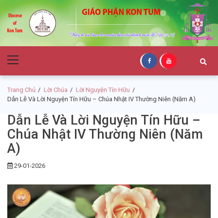
Skip
Skip
to
to
navigation
content
Giáo Phận Kon
Primary
Tum
Menu
Trang Chủ
Lời Chúa
Lời Nguyện Tín Hữu
Dẫn Lễ Và Lời Nguyện Tín Hữu – Chúa Nhật IV Thường Niên (Năm A)
Dẫn Lễ Và Lời Nguyện Tín Hữu –
Chúa Nhật IV Thường Niên (Năm
A)
29-01-2026