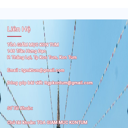
Liên Hệ
TÒA GIÁM MỤC KON TUM
146 Trần Hưng Đạo
P. Thắng Lợi, Tp Kon Tum, Kon Tum
Email :
tgmktum@gmail.com
Đóng góp bài viết:
ttgpkontum@gmail.com
Số Tài Khoản
:
Chủ tài khoản:
TOA GIAM MUC KONTUM