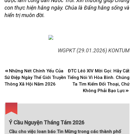
được làm công dân Nước Trời. Xin thương giúp chúng
con thực hiện hằng ngày. Chúa là Đấng hằng sống và
hiển trị muôn đời.
WGPKT (29.01.2026) KONTUM
Điều
Những Nét Chính Yếu Của
ĐTC Lêô XIV Mời Gọi: Hãy Cất
hướng
Sứ Điệp Ngày Thế Giới Truyền
Tiếng Nói Vì Hòa Bình. Chúng
bài
Thông Xã Hội Năm 2026
Ta Tìm Kiếm Đối Thoại, Chứ
Không Phải Bạo Lực
viết
Ý Cầu Nguyện Tháng Tám 2026
Cầu cho việc loan báo Tin Mừng trong các thành phố