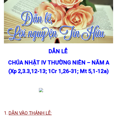
DẪN LỄ
CHÚA NHẬT IV THƯỜNG NIÊN
–
NĂM A
(Xp 2,3.3,12-13; 1Cr 1,26-31; Mt 5,1-12a)
1.
DẪN VÀO THÁNH LỄ: