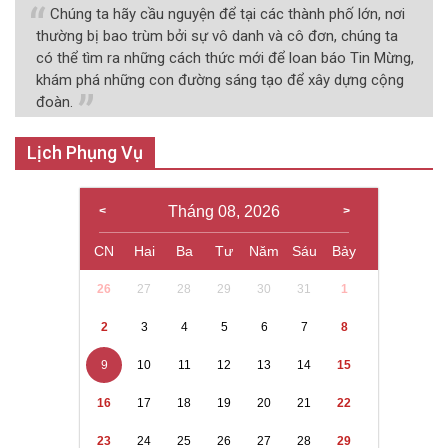
Chúng ta hãy cầu nguyện để tại các thành phố lớn, nơi
thường bị bao trùm bởi sự vô danh và cô đơn, chúng ta
có thể tìm ra những cách thức mới để loan báo Tin Mừng,
khám phá những con đường sáng tạo để xây dựng cộng
đoàn.
Lịch Phụng Vụ
Tháng 08, 2026
CN
Hai
Ba
Tư
Năm
Sáu
Bảy
26
27
28
29
30
31
1
2
3
4
5
6
7
8
9
10
11
12
13
14
15
16
17
18
19
20
21
22
23
24
25
26
27
28
29