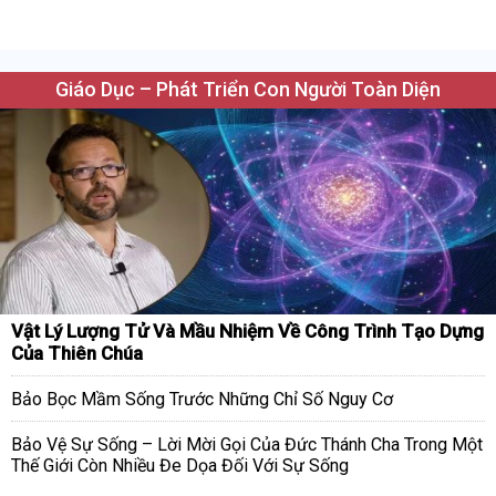
Giáo Dục – Phát Triển Con Người Toàn Diện
Vật Lý Lượng Tử Và Mầu Nhiệm Về Công Trình Tạo Dựng
Của Thiên Chúa
Bảo Bọc Mầm Sống Trước Những Chỉ Số Nguy Cơ
Bảo Vệ Sự Sống – Lời Mời Gọi Của Đức Thánh Cha Trong Một
Thế Giới Còn Nhiều Đe Dọa Đối Với Sự Sống