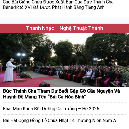
Các Bài Giảng Chưa Được Xuất Bản Của Đức Thánh Cha
Bênêđíctô XVI Đã Được Phát Hành Bằng Tiếng Anh
Thánh Nhạc – Nghệ Thuật Thánh
Đức Thánh Cha Tham Dự Buổi Gặp Gỡ Cầu Nguyện Và
Huynh Đệ Mang Tên “Bài Ca Hòa Bình”
Khai Mạc Khóa Bồi Dưỡng Ca Trưởng – Hè 2026
Bài Hát Cộng Đồng Lễ Chúa Nhật 14 Thường Niên Năm A