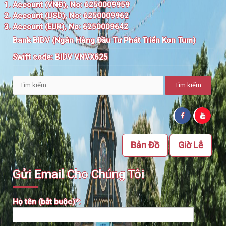
Account (VNĐ), No: 6250009959
Account (USD), No: 6250009962
Account (EUR), No: 6250009642
Bank BIDV (Ngân Hàng Đầu Tư Phát Triển Kon Tum)
Swift code:
BIDV VNVX625
Tìm
kiếm
cho:
Bản Đồ
Giờ Lễ
Gửi Email Cho Chúng Tôi
Họ tên (bắt buộc)*: