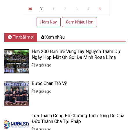
30
31
1
2
3
4
5
Hôm Nay
Xem Nhiều Hơn
Tin/bài mới
Xem nhiều
Hơn 200 Bạn Trẻ Vùng Tây Nguyên Tham Dự
Ngày Họp Mặt Ơn Gọi Đa Minh Rosa Lima
9 giờ ago
Bước Chân Trở Về
9 giờ ago
Tòa Thánh Công Bố Chương Trình Tông Du Của
Đức Thánh Cha Tại Pháp
9 giờ ago