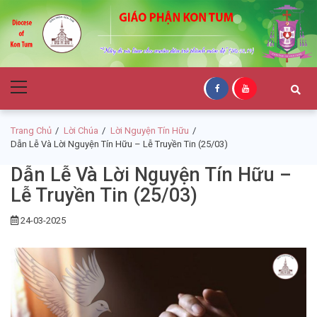
Skip
Skip
to
to
navigation
content
Giáo Phận Kon
Primary
Tum
Menu
Trang Chủ
Lời Chúa
Lời Nguyện Tín Hữu
Dẫn Lễ Và Lời Nguyện Tín Hữu – Lễ Truyền Tin (25/03)
Dẫn Lễ Và Lời Nguyện Tín Hữu –
Lễ Truyền Tin (25/03)
24-03-2025