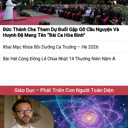
Đức Thánh Cha Tham Dự Buổi Gặp Gỡ Cầu Nguyện Và
Huynh Đệ Mang Tên “Bài Ca Hòa Bình”
Khai Mạc Khóa Bồi Dưỡng Ca Trưởng – Hè 2026
Bài Hát Cộng Đồng Lễ Chúa Nhật 14 Thường Niên Năm A
Giáo Dục – Phát Triển Con Người Toàn Diện