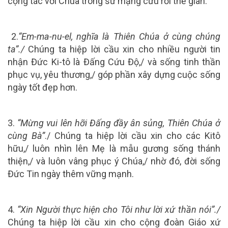
cộng tác với Chúa trong sứ mạng cứu rỗi thế gian.
2.
“Em-ma-nu-el, nghĩa là Thiên Chúa ở cùng chúng
ta”./
Chúng ta hiệp lời cầu xin cho nhiều người tin
nhận Đức Ki-tô là Đấng Cứu Độ,/ và sống tinh thần
phục vụ, yêu thương,/ góp phần xây dựng cuộc sống
ngày tốt đẹp hơn.
3.
“Mừng vui lên hỡi Đấng đầy ân sủng, Thiên Chúa ở
cùng Bà”
./ Chúng ta hiệp lời cầu xin cho các Kitô
hữu,/ luôn nhìn lên Mẹ là mẫu gương sống thánh
thiện,/ và luôn vâng phục ý Chúa,/ nhờ đó, đời sống
Đức Tin ngày thêm vững mạnh.
4.
“Xin Người thực hiện cho Tôi như lời xứ thần nói”./
Chúng ta hiệp lời cầu xin cho cộng đoàn Giáo xứ