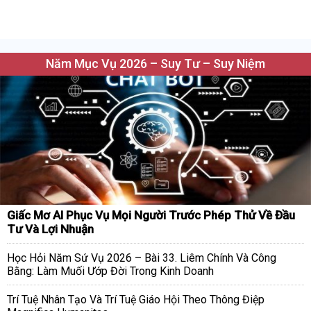
Năm Mục Vụ 2026 – Suy Tư – Suy Niệm
Giấc Mơ AI Phục Vụ Mọi Người Trước Phép Thử Về Đầu
Tư Và Lợi Nhuận
Học Hỏi Năm Sứ Vụ 2026 – Bài 33. Liêm Chính Và Công
Bằng: Làm Muối Ướp Đời Trong Kinh Doanh
Trí Tuệ Nhân Tạo Và Trí Tuệ Giáo Hội Theo Thông Điệp