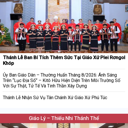
Thánh Lễ Ban Bí Tích Thêm Sức Tại Giáo Xứ Plei Rơngol
Khóp
Ủy Ban Giáo Dân – Thường Huấn Tháng 8/2026: Ánh Sáng
Trên “Lục Địa Số” – Kitô Hữu Hiện Diện Trên Môi Trường Số
Với Sự Thật, Tử Tế Và Tinh Thần Xây Dựng
Thánh Lễ Nhận Sứ Vụ Tân Chánh Xứ Giáo Xứ Phú Túc
Giáo Lý – Thiếu Nhi Thánh Thể