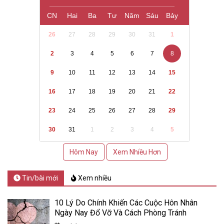
CN
Hai
Ba
Tư
Năm
Sáu
Bảy
26
27
28
29
30
31
1
2
3
4
5
6
7
8
9
10
11
12
13
14
15
16
17
18
19
20
21
22
23
24
25
26
27
28
29
30
31
1
2
3
4
5
Hôm Nay
Xem Nhiều Hơn
Tin/bài mới
Xem nhiều
10 Lý Do Chính Khiến Các Cuộc Hôn Nhân
Ngày Nay Đổ Vỡ Và Cách Phòng Tránh