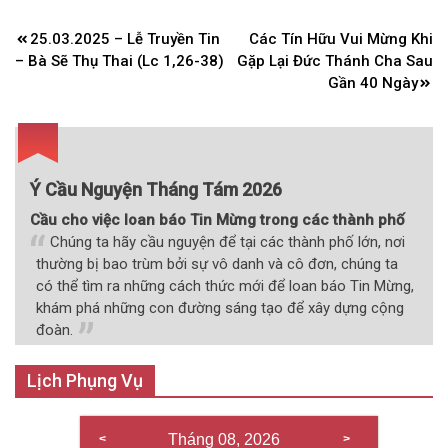
Điều
25.03.2025 – Lễ Truyền Tin
Các Tín Hữu Vui Mừng Khi
hướng
– Bà Sẽ Thụ Thai (Lc 1,26-38)
Gặp Lại Đức Thánh Cha Sau
bài
Gần 40 Ngày
viết
Ý Cầu Nguyện Tháng Tám 2026
Cầu cho việc loan báo Tin Mừng trong các thành phố
Chúng ta hãy cầu nguyện để tại các thành phố lớn, nơi
thường bị bao trùm bởi sự vô danh và cô đơn, chúng ta
có thể tìm ra những cách thức mới để loan báo Tin Mừng,
khám phá những con đường sáng tạo để xây dựng cộng
đoàn.
Lịch Phụng Vụ
Tháng 08, 2026