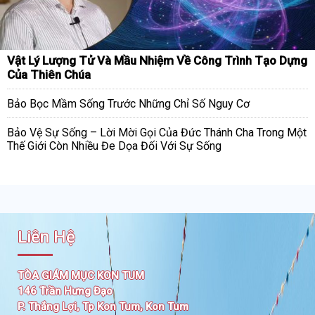
Vật Lý Lượng Tử Và Mầu Nhiệm Về Công Trình Tạo Dựng
Của Thiên Chúa
Bảo Bọc Mầm Sống Trước Những Chỉ Số Nguy Cơ
Bảo Vệ Sự Sống – Lời Mời Gọi Của Đức Thánh Cha Trong Một
Thế Giới Còn Nhiều Đe Dọa Đối Với Sự Sống
Liên Hệ
TÒA GIÁM MỤC KON TUM
146 Trần Hưng Đạo
P. Thắng Lợi, Tp Kon Tum, Kon Tum