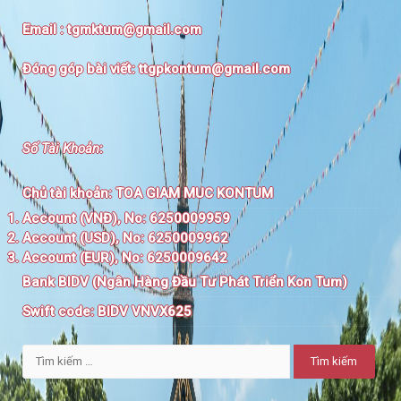
Email :
tgmktum@gmail.com
Đóng góp bài viết:
ttgpkontum@gmail.com
Số Tài Khoản
:
Chủ tài khoản:
TOA GIAM MUC KONTUM
Account (VNĐ), No: 6250009959
Account (USD), No: 6250009962
Account (EUR), No: 6250009642
Bank BIDV (Ngân Hàng Đầu Tư Phát Triển Kon Tum)
Swift code:
BIDV VNVX625
Tìm
kiếm
cho: