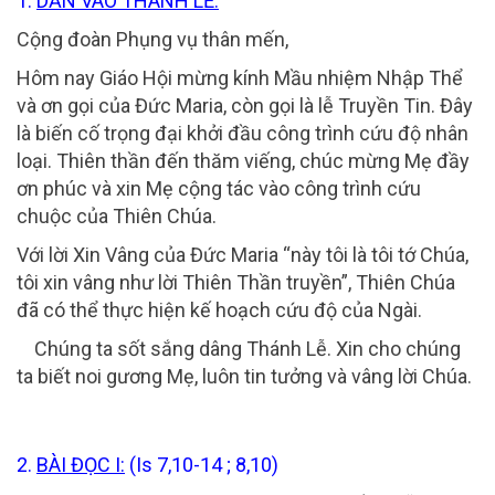
1.
DẪN VÀO THÁNH LỄ:
Cộng đoàn Phụng vụ thân mến,
Hôm nay Giáo Hội mừng kính Mầu nhiệm Nhập Thể
và ơn gọi của Đức Maria, còn gọi là lễ Truyền Tin. Đây
là biến cố trọng đại khởi đầu công trình cứu độ nhân
loại. Thiên thần đến thăm viếng, chúc mừng Mẹ đầy
ơn phúc và xin Mẹ cộng tác vào công trình cứu
chuộc của Thiên Chúa.
Với lời Xin Vâng của Đức Maria “này tôi là tôi tớ Chúa,
tôi xin vâng như lời Thiên Thần truyền”, Thiên Chúa
đã có thể thực hiện kế hoạch cứu độ của Ngài.
Chúng ta sốt sắng dâng Thánh Lễ. Xin cho chúng
ta biết noi gương Mẹ, luôn tin tưởng và vâng lời Chúa.
2.
BÀI ĐỌC I:
(
Is 7,10-14 ; 8,10
)