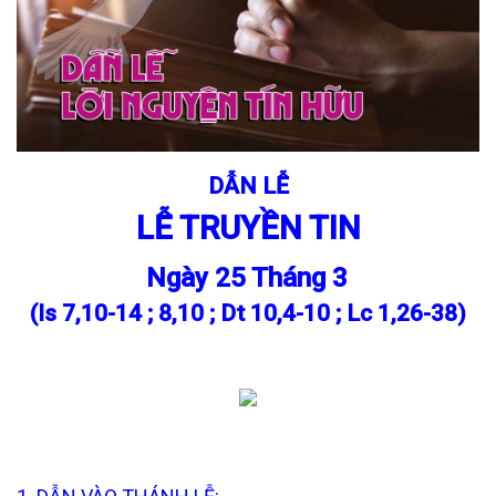
DẪN LỄ
LỄ TRUYỀN TIN
Ngày 25 Tháng 3
(Is 7,10-14 ; 8,10 ; Dt 10,4-10 ; Lc 1,26-38)