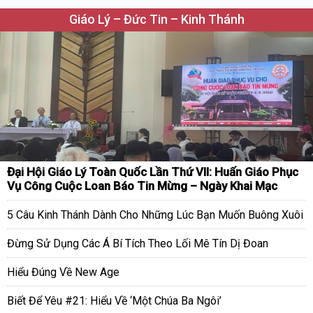
Giáo Lý – Đức Tin – Kinh Thánh
Đại Hội Giáo Lý Toàn Quốc Lần Thứ VII: Huấn Giáo Phục
Vụ Công Cuộc Loan Báo Tin Mừng – Ngày Khai Mạc
5 Câu Kinh Thánh Dành Cho Những Lúc Bạn Muốn Buông Xuôi
Đừng Sử Dụng Các Á Bí Tích Theo Lối Mê Tín Dị Đoan
Hiểu Đúng Về New Age
Biết Để Yêu #21: Hiểu Về ‘Một Chúa Ba Ngôi’