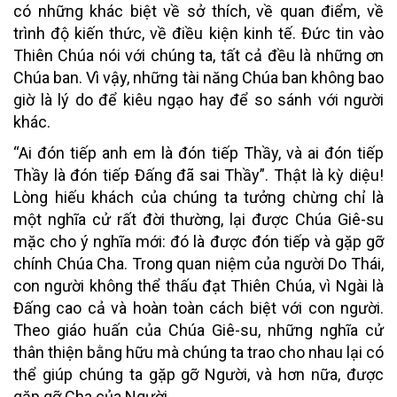
có những khác biệt về sở thích, về quan điểm, về
trình độ kiến thức, về điều kiện kinh tế. Đức tin vào
Thiên Chúa nói với chúng ta, tất cả đều là những ơn
Chúa ban. Vì vậy, những tài năng Chúa ban không bao
giờ là lý do để kiêu ngạo hay để so sánh với người
khác.
“Ai đón tiếp anh em là đón tiếp Thầy, và ai đón tiếp
Thầy là đón tiếp Đấng đã sai Thầy”. Thật là kỳ diệu!
Lòng hiếu khách của chúng ta tưởng chừng chỉ là
một nghĩa cử rất đời thường, lại được Chúa Giê-su
mặc cho ý nghĩa mới: đó là được đón tiếp và gặp gỡ
chính Chúa Cha. Trong quan niệm của người Do Thái,
con người không thể thấu đạt Thiên Chúa, vì Ngài là
Đấng cao cả và hoàn toàn cách biệt với con người.
Theo giáo huấn của Chúa Giê-su, những nghĩa cử
thân thiện bằng hữu mà chúng ta trao cho nhau lại có
thể giúp chúng ta gặp gỡ Người, và hơn nữa, được
gặp gỡ Cha của Người.