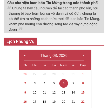
Cầu cho việc loan báo Tin Mừng trong các thành phố
Chúng ta hãy cầu nguyện để tại các thành phố lớn, nơi
thường bị bao trùm bởi sự vô danh và cô đơn, chúng ta
có thể tìm ra những cách thức mới để loan báo Tin Mừng,
khám phá những con đường sáng tạo để xây dựng cộng
đoàn.
Lịch Phụng Vụ
Tháng 08, 2026
CN
Hai
Ba
Tư
Năm
Sáu
Bảy
26
27
28
29
30
31
1
2
3
4
5
6
7
8
9
10
11
12
13
14
15
16
17
18
19
20
21
22