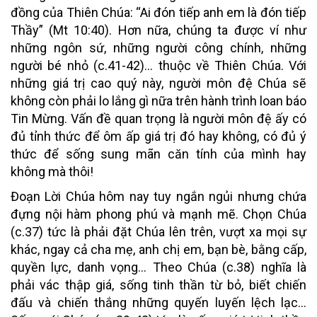
đồng của Thiên Chúa: “Ai đón tiếp anh em là đón tiếp
Thầy” (Mt 10:40). Hơn nữa, chúng ta được ví như
những ngôn sứ, những người công chính, những
người bé nhỏ (c.41-42)… thuộc về Thiên Chúa. Với
những giá trị cao quý này, người môn đệ Chúa sẽ
không còn phải lo lắng gì nữa trên hành trình loan báo
Tin Mừng. Vấn đề quan trọng là người môn đệ ấy có
đủ tỉnh thức để ôm ấp giá trị đó hay không, có đủ ý
thức để sống sung mãn căn tính của mình hay
không mà thôi!
Đoạn Lời Chúa hôm nay tuy ngắn ngủi nhưng chứa
đựng nội hàm phong phú và mạnh mẽ. Chọn Chúa
(c.37) tức là phải đặt Chúa lên trên, vượt xa mọi sự
khác, ngay cả cha mẹ, anh chị em, bạn bè, bằng cấp,
quyền lực, danh vọng… Theo Chúa (c.38) nghĩa là
phải vác thập giá, sống tinh thần từ bỏ, biết chiến
đấu và chiến thắng những quyến luyến lệch lạc…