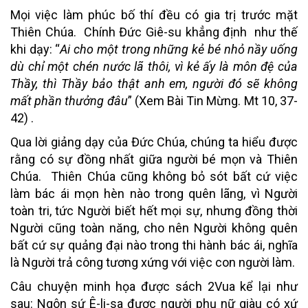
Mọi việc làm phúc bố
thí đều có gia trị trước mặt
Thiên Chúa. Chính Đức Giê-su khẳng định như thế
khi dạy: “
Ai cho một trong những kẻ bé nhỏ nầy uống
dù chỉ một chén nước lã thôi, vì kẻ ấy là môn đệ của
Thầy, thì Thầy bảo thật anh em, người đó sẽ không
mất phần thưởng đâu
” (Xem Bài Tin Mừng. Mt 10, 37-
42) .
Qua lời giảng dạy của Đức Chúa
, chúng ta hiểu được
rằng có sự đồng nhất giữa người bé mọn và Thiên
Chúa. Thiên Chúa cũng không bỏ sót bất cứ việc
làm bác ái mọn hèn nào trong quên lãng, vì Người
toàn tri, tức Người biết hết mọi sự, nhưng đồng thời
Người cũng toàn năng, cho nên Người không quên
bất cứ sự quảng đại nào trong thi hành bác ái, nghĩa
là Người trả công tương xứng với việc con người làm.
Câu chuyện minh họa
được sách 2Vua kể lại như
sau: Ngôn sứ Ê-li-sa được người phụ nữ giàu có xứ