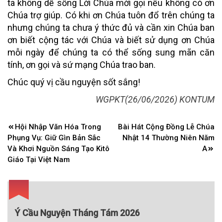
ta không dễ sống Lời Chúa mời gọi nếu không có ơn
Chúa trợ giúp. Có khi ơn Chúa tuôn đổ trên chúng ta
nhưng chúng ta chưa ý thức đủ và cần xin Chúa ban
ơn biết cộng tác với Chúa và biết sử dụng ơn Chúa
mỗi ngày để chúng ta có thể sống sung mãn căn
tính, ơn gọi và sứ mạng Chúa trao ban.
Chúc quý vị cầu nguyện sốt sắng!
WGPKT(26/06/2026) KONTUM
Điều
Hội Nhập Văn Hóa Trong
Bài Hát Cộng Đồng Lễ Chúa
hướng
Phụng Vụ: Giữ Gìn Bản Sắc
Nhật 14 Thường Niên Năm
bài
Và Khơi Nguồn Sáng Tạo Kitô
A
Giáo Tại Việt Nam
viết
Ý Cầu Nguyện Tháng Tám 2026