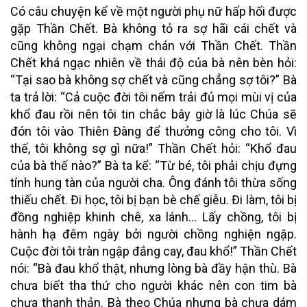
Có câu chuyện kể về một người phụ nữ hấp hối được
gặp Thần Chết. Bà không tỏ ra sợ hãi cái chết và
cũng không ngại chạm chán với Thần Chết. Thần
Chết khá ngạc nhiên về thái độ của bà nên bèn hỏi:
“Tại sao bà không sợ chết và cũng chẳng sợ tôi?” Bà
ta trả lời: “Cả cuộc đời tôi nếm trải đủ mọi mùi vị của
khổ đau rồi nên tôi tin chắc bây giờ là lúc Chúa sẽ
đón tôi vào Thiên Đàng để thưởng công cho tôi. Vì
thế, tôi không sợ gì nữa!” Thần Chết hỏi: “Khổ đau
của bà thế nào?” Bà ta kể: “Từ bé, tôi phải chịu đựng
tính hung tàn của người cha. Ông đánh tôi thừa sống
thiếu chết. Đi học, tôi bị bạn bè chế giễu. Đi làm, tôi bị
đồng nghiệp khinh chê, xa lánh… Lấy chồng, tôi bị
hành hạ đêm ngày bởi người chồng nghiện ngập.
Cuộc đời tôi tràn ngập đắng cay, đau khổ!” Thần Chết
nói: “Bà đau khổ thật, nhưng lòng bà đầy hận thù. Bà
chưa biết tha thứ cho người khác nên con tim bà
chưa thanh thản. Bà theo Chúa nhưng bà chưa dám