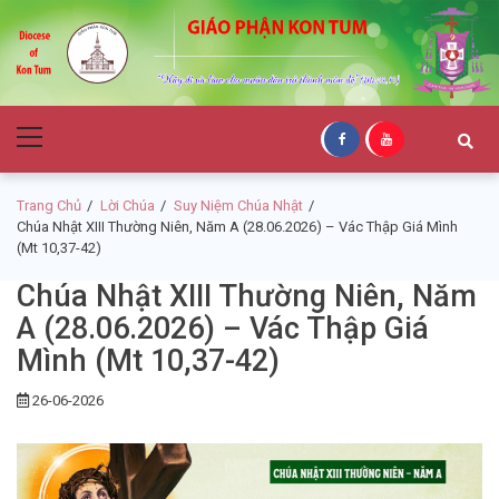
Skip
Skip
to
to
navigation
content
Giáo Phận Kon
Primary
Tum
Menu
Trang Chủ
Lời Chúa
Suy Niệm Chúa Nhật
Chúa Nhật XIII Thường Niên, Năm A (28.06.2026) – Vác Thập Giá Mình
(Mt 10,37-42)
Chúa Nhật XIII Thường Niên, Năm
A (28.06.2026) – Vác Thập Giá
Mình (Mt 10,37-42)
26-06-2026