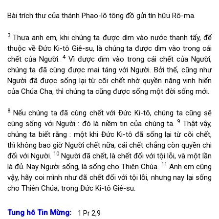
Bài trích thư của thánh Phao-lô tông đồ gửi tín hữu Rô-ma.
3
Thưa anh em, khi chúng ta được dìm vào nước thanh tẩy, để
thuộc về Đức Ki-tô Giê-su, là chúng ta được dìm vào trong cái
4
chết của Người.
Vì được dìm vào trong cái chết của Người,
chúng ta đã cùng được mai táng với Người. Bởi thế, cũng như
Người đã được sống lại từ cõi chết nhờ quyền năng vinh hiển
của Chúa Cha, thì chúng ta cũng được sống một đời sống mới.
8
Nếu chúng ta đã cùng chết với Đức Ki-tô, chúng ta cũng sẽ
9
cùng sống với Người : đó là niềm tin của chúng ta.
Thật vậy,
chúng ta biết rằng : một khi Đức Ki-tô đã sống lại từ cõi chết,
thì không bao giờ Người chết nữa, cái chết chẳng còn quyền chi
10
đối với Người.
Người đã chết, là chết đối với tội lỗi, và một lần
11
là đủ. Nay Người sống, là sống cho Thiên Chúa.
Anh em cũng
vậy, hãy coi mình như đã chết đối với tội lỗi, nhưng nay lại sống
cho Thiên Chúa, trong Đức Ki-tô Giê-su.
Tung hô Tin Mừng:
1 Pr 2,9