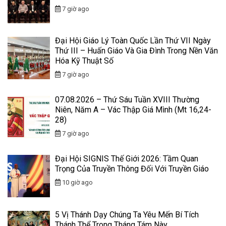
7 giờ ago
Đại Hội Giáo Lý Toàn Quốc Lần Thứ VII Ngày
Thứ III – Huấn Giáo Và Gia Đình Trong Nền Văn
Hóa Kỹ Thuật Số
7 giờ ago
07.08.2026 – Thứ Sáu Tuần XVIII Thường
Niên, Năm A – Vác Thập Giá Mình (Mt 16,24-
28)
7 giờ ago
Đại Hội SIGNIS Thế Giới 2026: Tầm Quan
Trọng Của Truyền Thông Đối Với Truyền Giáo
10 giờ ago
5 Vị Thánh Dạy Chúng Ta Yêu Mến Bí Tích
Thánh Thể Trong Tháng Tám Này