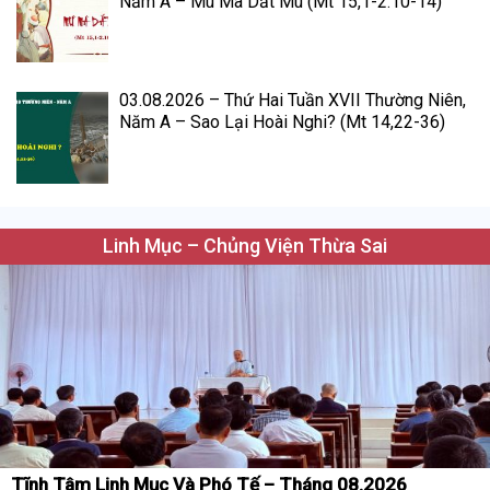
Năm A – Mù Mà Dắt Mù (Mt 15,1-2.10-14)
03.08.2026 – Thứ Hai Tuần XVII Thường Niên,
Năm A – Sao Lại Hoài Nghi? (Mt 14,22-36)
Linh Mục – Chủng Viện Thừa Sai
Tĩnh Tâm Linh Mục Và Phó Tế – Tháng 08.2026