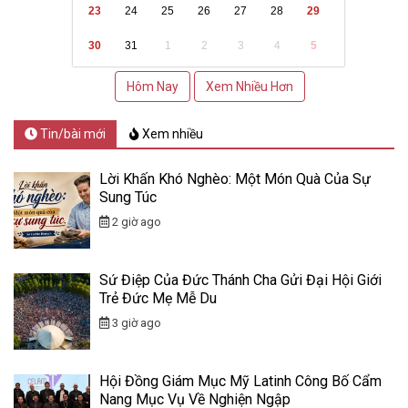
23
24
25
26
27
28
29
30
31
1
2
3
4
5
Hôm Nay
Xem Nhiều Hơn
Tin/bài mới
Xem nhiều
Lời Khấn Khó Nghèo: Một Món Quà Của Sự
Sung Túc
2 giờ ago
Sứ Điệp Của Đức Thánh Cha Gửi Đại Hội Giới
Trẻ Đức Mẹ Mễ Du
3 giờ ago
Hội Đồng Giám Mục Mỹ Latinh Công Bố Cẩm
Nang Mục Vụ Về Nghiện Ngập