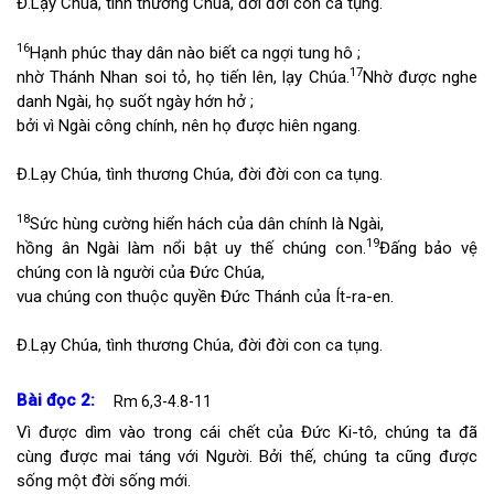
Đ.
Lạy Chúa, tình thương Chúa, đời đời con ca tụng.
16
Hạnh phúc thay dân nào biết ca ngợi tung hô ;
17
nhờ Thánh Nhan soi tỏ, họ tiến lên, lạy Chúa.
Nhờ được nghe
danh Ngài, họ suốt ngày hớn hở ;
bởi vì Ngài công chính, nên họ được hiên ngang.
Đ.
Lạy Chúa, tình thương Chúa, đời đời con ca tụng.
18
Sức hùng cường hiển hách của dân chính là Ngài,
19
hồng ân Ngài làm nổi bật uy thế chúng con.
Đấng bảo vệ
chúng con là người của Đức Chúa,
vua chúng con thuộc quyền Đức Thánh của Ít-ra-en.
Đ.
Lạy Chúa, tình thương Chúa, đời đời con ca tụng.
Bài đọc 2:
Rm 6,3-4.8-11
Vì được dìm vào trong cái chết của Đức Ki-tô, chúng ta đã
cùng được mai táng với Người. Bởi thế, chúng ta cũng được
sống một đời sống mới.