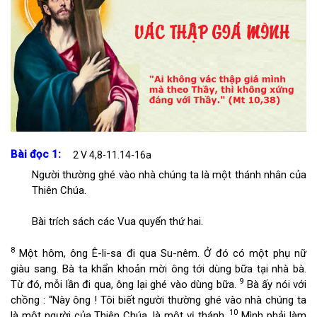
Bài đọc 1:
2 V 4,8-11.14-16a
Người thường ghé vào nhà chúng ta là một thánh nhân của
Thiên Chúa.
Bài trích sách các Vua quyển thứ hai.
8
Một hôm, ông Ê-li-sa đi qua Su-nêm. Ở đó có một phụ nữ
giàu sang. Bà ta khẩn khoản mời ông tới dùng bữa tại nhà bà.
9
Từ đó, mỗi lần đi qua, ông lại ghé vào dùng bữa.
Bà ấy nói với
chồng : “Này ông ! Tôi biết người thường ghé vào nhà chúng ta
10
là một người của Thiên Chúa, là một vị thánh.
Mình phải làm