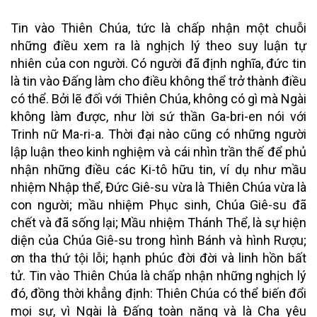
Tin vào Thiên Chúa, tức là chấp nhận một chuỗi
những điều xem ra là nghịch lý theo suy luận tự
nhiên của con người. Có người đã định nghĩa, đức tin
là tin vào Đấng làm cho điều không thể trở thành điều
có thể. Bởi lẽ đối với Thiên Chúa, không có gì mà Ngài
không làm được, như lời sứ thần Ga-bri-en nói với
Trinh nữ Ma-ri-a. Thời đại nào cũng có những người
lập luận theo kinh nghiệm và cái nhìn trần thế để phủ
nhận những điều các Ki-tô hữu tin, ví dụ như mầu
nhiệm Nhập thể, Đức Giê-su vừa là Thiên Chúa vừa là
con người; mầu nhiệm Phục sinh, Chúa Giê-su đã
chết và đã sống lại; Mầu nhiệm Thánh Thể, là sự hiện
diện của Chúa Giê-su trong hình Bánh và hình Rượu;
ơn tha thứ tội lỗi; hạnh phúc đời đời và linh hồn bất
tử. Tin vào Thiên Chúa là chấp nhận những nghịch lý
đó, đồng thời khẳng định: Thiên Chúa có thể biến đổi
mọi sự, vì Ngài là Đấng
toàn năng
và là Cha
yêu