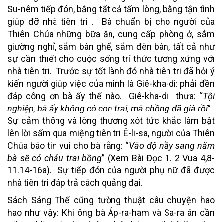
Su-nêm tiếp đón, bằng tất cả tấm lòng, bằng tận tình
giúp đỡ nhà tiên tri . Bà chuẩn bị cho người của
Thiên Chúa những bữa ăn, cung cấp phòng ở, sắm
giường nghỉ, sắm bàn ghế, sắm đèn bàn, tất cả như
sự cần thiết cho cuộc sống trí thức tương xứng với
nhà tiên tri. Trước sự tốt lành đó nhà tiên tri đã hỏi ý
kiến người giúp việc của mình là Giê-kha-di: phải đền
đáp công ơn bà ấy thế nào. Giê-kha-di thưa: “
Tội
nghiệp, bà ấy không có con trai, mà chồng đã già rồi
”.
Sự cảm thông và lòng thương xót tức khắc làm bật
lên lời sấm qua miệng tiên tri Ê-li-sa, người của Thiên
Chúa báo tin vui cho bà rằng: “
Vào độ nầy sang năm
bà sẽ có cháu trai bồng
” (Xem Bài Đọc 1. 2 Vua 4,8-
11.14-16a). Sự tiếp đón của người phụ nữ đã được
nhà tiên tri đáp trả cách quảng đại.
Sách Sáng Thế
cũng tường thuật câu chuyện hao
hao như vậy: Khi ông bà Áp-ra-ham và Sa-ra ân cần