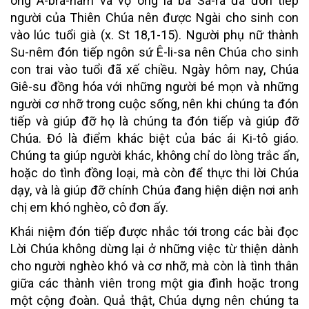
ông A-bra-ham và vợ ông là bà Sa-ra đã đón tiếp
người của Thiên Chúa nên được Ngài cho sinh con
vào lúc tuổi già (x. St 18,1-15). Người phụ nữ thành
Su-nêm đón tiếp ngôn sứ Ê-li-sa nên Chúa cho sinh
con trai vào tuổi đã xế chiều. Ngày hôm nay, Chúa
Giê-su đồng hóa với những người bé mọn và những
người cơ nhỡ trong cuộc sống, nên khi chúng ta đón
tiếp và giúp đỡ họ là chúng ta đón tiếp và giúp đỡ
Chúa. Đó là điểm khác biệt của bác ái Ki-tô giáo.
Chúng ta giúp người khác, không chỉ do lòng trắc ẩn,
hoặc do tình đồng loại, mà còn để thực thi lời Chúa
dạy, và là giúp đỡ chính Chúa đang hiện diện nơi anh
chị em khó nghèo, cô đơn ấy.
Khái niệm đón tiếp được nhắc tới trong các bài đọc
Lời Chúa không dừng lại ở những việc từ thiện dành
cho người nghèo khó và cơ nhỡ, mà còn là tình thân
giữa các thành viên trong một gia đình hoặc trong
một cộng đoàn. Quả thật, Chúa dựng nên chúng ta