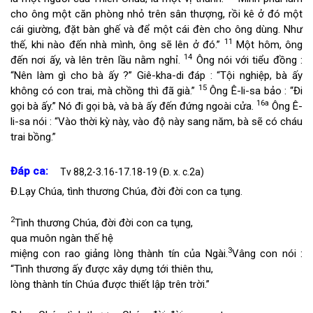
cho ông một căn phòng nhỏ trên sân thượng, rồi kê ở đó một
cái giường, đặt bàn ghế và để một cái đèn cho ông dùng. Như
11
thế, khi nào đến nhà mình, ông sẽ lên ở đó.”
Một hôm, ông
14
đến nơi ấy, và lên trên lầu nằm nghỉ.
Ông nói với tiểu đồng :
“Nên làm gì cho bà ấy ?” Giê-kha-di đáp : “Tội nghiệp, bà ấy
15
không có con trai, mà chồng thì đã già.”
Ông Ê-li-sa bảo : “Đi
16a
gọi bà ấy.” Nó đi gọi bà, và bà ấy đến đứng ngoài cửa.
Ông Ê-
li-sa nói : “Vào thời kỳ này, vào độ này sang năm, bà sẽ có cháu
trai bồng.”
Đáp ca:
Tv 88,2-3.16-17.18-19 (Đ. x. c.2a)
Đ.
Lạy Chúa, tình thương Chúa, đời đời con ca tụng.
2
Tình thương Chúa, đời đời con ca tụng,
qua muôn ngàn thế hệ
3
miệng con rao giảng lòng thành tín của Ngài.
Vâng con nói :
“Tình thương ấy được xây dựng tới thiên thu,
lòng thành tín Chúa được thiết lập trên trời.”