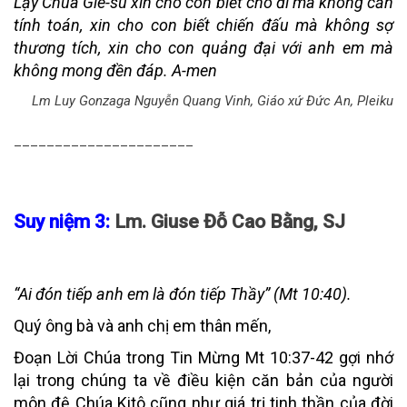
Lạy Chúa Giê-su xin cho con biết cho đi mà không cần
tính toán, xin cho con biết chiến đấu mà không sợ
thương tích, xin cho con quảng đại với anh em mà
không mong đền đáp. A-men
Lm Luy Gonzaga Nguyễn Quang Vinh, Giáo xứ Đức An, Pleiku
______________________
Suy niệm 3:
Lm. Giuse Đỗ Cao Bằng, SJ
“Ai đón tiếp anh em là đón tiếp Thầy” (Mt 10:40).
Quý ông bà và anh chị em thân mến,
Đoạn Lời Chúa trong Tin Mừng Mt 10:37-42 gợi nhớ
lại trong chúng ta về điều kiện căn bản của người
môn đệ Chúa Kitô cũng như giá trị tinh thần của đời