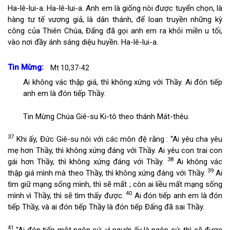
Ha-lê-lui-a. Ha-lê-lui-a. Anh em là giống nòi được tuyển chọn, là
hàng tư tế vương giả, là dân thánh, để loan truyền những kỳ
công của Thiên Chúa, Đấng đã gọi anh em ra khỏi miền u tối,
vào nơi đầy ánh sáng diệu huyền. Ha-lê-lui-a.
Tin Mừng:
Mt 10,37-42
Ai không vác thập giá, thì không xứng với Thầy. Ai đón tiếp
anh em là đón tiếp Thầy.
Tin Mừng Chúa Giê-su Ki-tô theo thánh Mát-thêu.
37
Khi ấy, Đức Giê-su nói với các môn đệ rằng : “Ai yêu cha yêu
mẹ hơn Thầy, thì không xứng đáng với Thầy. Ai yêu con trai con
38
gái hơn Thầy, thì không xứng đáng với Thầy.
Ai không vác
39
thập giá mình mà theo Thầy, thì không xứng đáng với Thầy.
Ai
tìm giữ mạng sống mình, thì sẽ mất ; còn ai liều mất mạng sống
40
mình vì Thầy, thì sẽ tìm thấy được.
Ai đón tiếp anh em là đón
tiếp Thầy, và ai đón tiếp Thầy là đón tiếp Đấng đã sai Thầy.
41
“Ai đón tiếp một ngôn sứ, vì người ấy là ngôn sứ, thì sẽ được