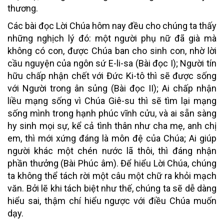
thương
.
Các bài đọc Lời Chúa hôm nay đều cho chúng ta thấy
những nghịch lý đó: một người phụ nữ đã già mà
không có con, được Chúa ban cho sinh con, nhờ lời
cầu nguyện của ngôn sứ E-li-sa (Bài đọc I); Người tín
hữu chấp nhận chết với Đức Ki-tô thì sẽ được sống
với Người trong ân sủng (Bài đọc II); Ai chấp nhận
liều mạng sống vì Chúa Giê-su thì sẽ tìm lại mạng
sống mình trong hạnh phúc vĩnh cửu, và ai sẵn sàng
hy sinh mọi sự, kể cả tình thân như cha mẹ, anh chị
em, thì mới xứng đáng là môn đệ của Chúa; Ai giúp
người khác một chén nước lã thôi, thì đáng nhận
phần thưởng (Bài Phúc âm). Để hiểu Lời Chúa, chúng
ta không thể tách rời một câu một chữ ra khỏi mạch
văn. Bởi lẽ khi tách biệt như thế, chúng ta sẽ dễ dàng
hiểu sai, thậm chí hiểu ngược với điều Chúa muốn
dạy.