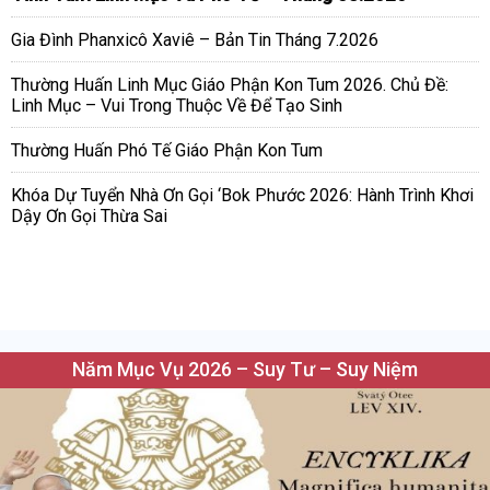
Gia Đình Phanxicô Xaviê – Bản Tin Tháng 7.2026
Thường Huấn Linh Mục Giáo Phận Kon Tum 2026. Chủ Đề:
Linh Mục – Vui Trong Thuộc Về Để Tạo Sinh
Thường Huấn Phó Tế Giáo Phận Kon Tum
Khóa Dự Tuyển Nhà Ơn Gọi ‘Bok Phước 2026: Hành Trình Khơi
Dậy Ơn Gọi Thừa Sai
Năm Mục Vụ 2026 – Suy Tư – Suy Niệm