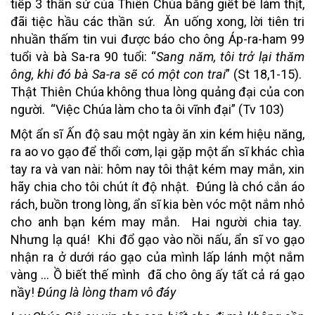
tiếp 3 thần sứ của Thiên Chúa bằng giết bê làm thịt,
đãi tiệc hầu các thần sứ. Ăn uống xong, lời tiên tri
nhuần thấm tin vui được báo cho ông Áp-ra-ham 99
tuổi và bà Sa-ra 90 tuổi: “
Sang năm, tôi trở lại thăm
ông, khi đó bà Sa-ra sẽ có một con trai
” (St 18,1-15).
Thật Thiên Chúa không thua lòng quảng đại của con
người. “Việc Chúa làm cho ta ôi vĩnh đại” (Tv 103)
Một ẩn sĩ Ấn độ
sau một ngày ăn xin kém hiệu năng,
ra ao vo gạo để thổi cơm, lại gặp một ẩn sĩ khác chìa
tay ra và van nài: hôm nay tôi thật kém may mắn, xin
hãy chia cho tôi chút ít độ nhật. Đúng là chó cắn áo
rách, buồn trong lòng, ẩn sĩ kia bèn vóc một nắm nhỏ
cho anh bạn kém may mắn. Hai người chia tay.
Nhưng lạ quá! Khi đổ gạo vào nồi nấu, ẩn sĩ vo gạo
nhận ra ở dưới ráo gạo của mình lấp lánh một nắm
vàng … Ồ biết thế mình đã cho ông ấy tất cả rá gạo
nầy!
Đúng là lòng tham vô đáy