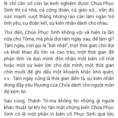
lẽ chỉ cần số còn lại kinh nghiệm được Chúa Phục
Sinh thì cả nhà, cả cộng đoàn, cả giáo xứ… vẫn đủ
sức mạnh vượt thắng những rào cản làm ngăn trở
tình yêu, sự đoàn kết, sự kiên nhẫn dành cho nhau.
Thứ đến, Chúa Phục Sinh không vội vã hiện ra lần
nữa cho Tôma, mà phải đợi tám ngày sau, để làm gì?
Tám ngày, còn gọi là “bát nhật”, một thời gian chờ đợi
và khát khao đủ lớn và cao trào, một thời gian để
phản tỉnh và dọn mình đón nhận một biến cố mới
hoặc một sự kiện lớn cho đời mình, một thời gian
chín muồi để ghi dấu một khoảnh khắc khó quên,
v.v.. Tám ngày cũng là thời gian diễn tả sự kiên nhẫn
đong đầy yêu thương của Chúa dành cho người môn
đệ kém tin.
Sau cùng, Thánh Tô-ma không tin những gì người
khác thuật lại khi họ tận mắt chứng kiến Chúa Phục
Sinh có lẽ một phần vì biến cố Phục Sinh quá lớn,