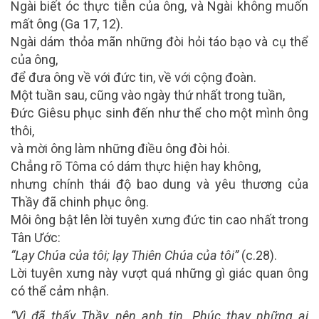
Ngài biết óc thực tiễn của ông, và Ngài không muốn
mất ông (Ga 17, 12).
Ngài dám thỏa mãn những đòi hỏi táo bạo và cụ thể
của ông,
để đưa ông về với đức tin, về với cộng đoàn.
Một tuần sau, cũng vào ngày thứ nhất trong tuần,
Đức Giêsu phục sinh đến như thể cho một mình ông
thôi,
và mời ông làm những điều ông đòi hỏi.
Chẳng rõ Tôma có dám thực hiện hay không,
nhưng chính thái độ bao dung và yêu thương của
Thầy đã chinh phục ông.
Môi ông bật lên lời tuyên xưng đức tin cao nhất trong
Tân Ước:
“Lạy Chúa của tôi; lạy Thiên Chúa của tôi”
(c.28).
Lời tuyên xưng này vượt quá những gì giác quan ông
có thể cảm nhận.
“Vì đã thấy Thầy, nên anh tin. Phúc thay những ai