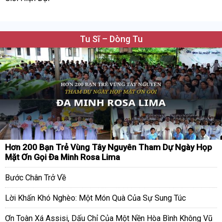
Tu Sĩ – Dòng Tu
Hơn 200 Bạn Trẻ Vùng Tây Nguyên Tham Dự Ngày Họp
Mặt Ơn Gọi Đa Minh Rosa Lima
Bước Chân Trở Về
Lời Khấn Khó Nghèo: Một Món Quà Của Sự Sung Túc
Ơn Toàn Xá Assisi, Dấu Chỉ Của Một Nền Hòa Bình Không Vũ