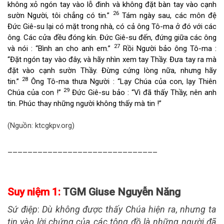
không xỏ ngón tay vào lỗ đinh và không đặt bàn tay vào cạnh
26
sườn Người, tôi chẳng có tin.”
Tám ngày sau, các môn đệ
Đức Giê-su lại có mặt trong nhà, có cả ông Tô-ma ở đó với các
ông. Các cửa đều đóng kín. Đức Giê-su đến, đứng giữa các ông
27
và nói : “Bình an cho anh em.”
Rồi Người bảo ông Tô-ma :
“Đặt ngón tay vào đây, và hãy nhìn xem tay Thầy. Đưa tay ra mà
đặt vào cạnh sườn Thầy. Đừng cứng lòng nữa, nhưng hãy
28
tin.”
Ông Tô-ma thưa Người : “Lạy Chúa của con, lạy Thiên
29
Chúa của con !”
Đức Giê-su bảo : “Vì đã thấy Thầy, nên anh
tin. Phúc thay những người không thấy mà tin !”
(Nguồn: ktcgkpv.org)
______________________________
Suy niệm 1:
TGM Giuse Nguyễn Năng
Sứ điệp
:
Dù không được thấy Chúa hiện ra, nhưng ta
tin vào lời chứng của các tông đồ là những người đã