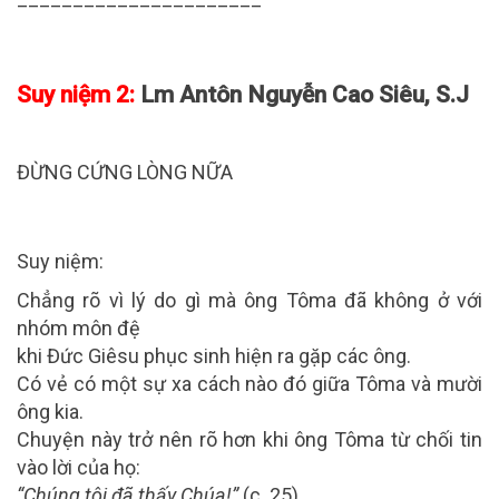
Suy niệm 2:
Lm Antôn Nguyễn Cao Siêu, S.J
ĐỪNG CỨNG LÒNG NỮA
Suy niệm:
Chẳng rõ vì lý do gì mà ông Tôma đã không ở với
nhóm môn đệ
khi Đức Giêsu phục sinh hiện ra gặp các ông.
Có vẻ có một sự xa cách nào đó giữa Tôma và mười
ông kia.
Chuyện này trở nên rõ hơn khi ông Tôma từ chối tin
vào lời của họ:
“Chúng tôi đã thấy Chúa!”
(c. 25).