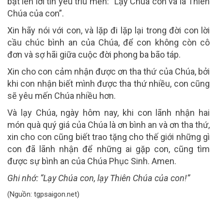
bật lên lời tin yêu trìu mến: “Lạy Chúa con và là Thiên
Chúa của con”.
Xin hãy nói với con, và lặp đi lặp lại trong đời con lời
cầu chúc bình an của Chúa, để con không còn cô
đơn và sợ hãi giữa cuộc đời phong ba bão táp.
Xin cho con cảm nhận được ơn tha thứ của Chúa, bởi
khi con nhận biết mình được tha thứ nhiều, con cũng
sẽ yêu mến Chúa nhiều hơn.
Và lạy Chúa, ngày hôm nay, khi con lãnh nhận hai
món quà quý giá của Chúa là ơn bình an và ơn tha thứ,
xin cho con cũng biết trao tặng cho thế giới những gì
con đã lãnh nhận để những ai gặp con, cũng tìm
được sự bình an của Chúa Phục Sinh. Amen.
Ghi nhớ:
“Lạy Chúa con, lạy Thiên Chúa của con!”
(Nguồn: tgpsaigon.net)
______________________