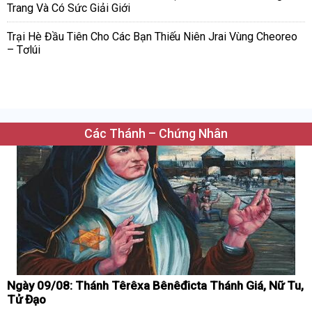
Trang Và Có Sức Giải Giới
Trại Hè Đầu Tiên Cho Các Bạn Thiếu Niên Jrai Vùng Cheoreo
– Tơlúi
Các Thánh – Chứng Nhân
Ngày 09/08: Thánh Têrêxa Bênêđicta Thánh Giá, Nữ Tu,
Tử Đạo