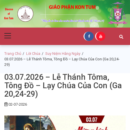
Skip
Skip
to
to
navigation
content
Giáo Phận Kon
Primary
Tum
Menu
Trang Chủ
Lời Chúa
Suy Niệm Hằng Ngày
03.07.2026 – Lễ Thánh Tôma, Tông Đồ – Lạy Chúa Của Con (Ga 20,24-
29)
03.07.2026 – Lễ Thánh Tôma,
Tông Đồ – Lạy Chúa Của Con (Ga
20,24-29)
02-07-2026