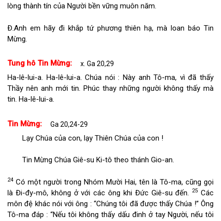
lòng thành tín của Người bền vững muôn năm.
Đ.
Anh em hãy đi khắp tứ phương thiên hạ, mà loan báo Tin
Mừng.
Tung hô Tin Mừng:
x. Ga 20,29
Ha-lê-lui-a. Ha-lê-lui-a. Chúa nói : Này anh Tô-ma, vì đã thấy
Thầy nên anh mới tin. Phúc thay những người không thấy mà
tin. Ha-lê-lui-a.
Tin Mừng:
Ga 20,24-29
Lạy Chúa của con, lạy Thiên Chúa của con !
Tin Mừng Chúa Giê-su Ki-tô theo thánh Gio-an.
24
Có một người trong Nhóm Mười Hai, tên là Tô-ma, cũng gọi
25
là Đi-đy-mô, không ở với các ông khi Đức Giê-su đến.
Các
môn đệ khác nói với ông : “Chúng tôi đã được thấy Chúa !” Ông
Tô-ma đáp : “Nếu tôi không thấy dấu đinh ở tay Người, nếu tôi