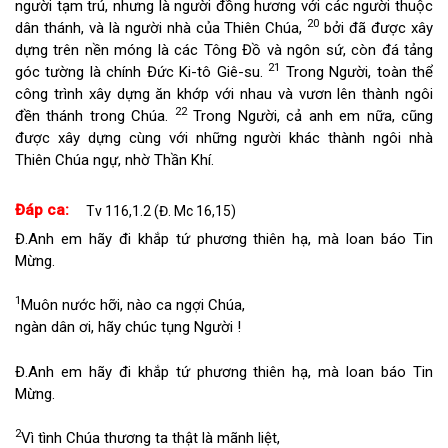
người tạm trú, nhưng là người đồng hương với các người thuộc
20
dân thánh, và là người nhà của Thiên Chúa,
bởi đã được xây
dựng trên nền móng là các Tông Đồ và ngôn sứ, còn đá tảng
21
góc tường là chính Đức Ki-tô Giê-su.
Trong Người, toàn thể
công trình xây dựng ăn khớp với nhau và vươn lên thành ngôi
22
đền thánh trong Chúa.
Trong Người, cả anh em nữa, cũng
được xây dựng cùng với những người khác thành ngôi nhà
Thiên Chúa ngự, nhờ Thần Khí.
Đáp ca:
Tv 116,1.2 (Đ. Mc 16,15)
Đ.
Anh em hãy đi khắp tứ phương thiên hạ, mà loan báo Tin
Mừng.
1
Muôn nước hỡi, nào ca ngợi Chúa,
ngàn dân ơi, hãy chúc tụng Người !
Đ.
Anh em hãy đi khắp tứ phương thiên hạ, mà loan báo Tin
Mừng.
2
Vì tình Chúa thương ta thật là mãnh liệt,