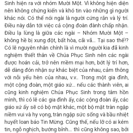
Sinh hiện ra với nhóm Mười Một. Vì không hiện diện
nên không chứng kiến và khó tin vào những gì người
khác nói. Có thể nói ngài là người cứng rắn và lý trí.
Điều này dẫn tới việc cả cộng đoàn đành chấp nhận.
Điều lạ lùng là giữa các ngài – Nhóm Mười Một –
không hề bị xung đột, bất hòa, cãi vã… Tại sao thế!?
Có lẽ nguyên nhân chính là vì mười người kia đã kinh
nghiệm thiết thân về Chúa Phục Sinh nên các ngài
được hoán cải, trở nên mềm mại hơn, bớt lý trí hơn,
dễ dàng đón nhận sự khác biệt của nhau, cảm thông
với nỗi yếu hèn của nhau, v.v.. Trong một gia đình,
một cộng đoàn, một giáo xứ… nếu các thành viên, ai
cũng kinh nghiệm Chúa Phục Sinh trong tâm hồn
mình, thì có lẽ các gia đình ấy, các cộng đoàn ấy, các
giáo xứ ấy sẽ có bộ mặt khác, một bộ mặt tràn ngập
niềm vui và hy vọng, tràn ngập sức sống và bầu nhiệt
huyết loan báo Tin Mừng. Cũng thế, nếu lỡ có ai kém
tin, ngỗ nghịch, bướng bỉnh… thì cũng không sao, bởi