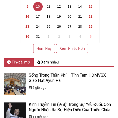
9
10
11
12
13
14
15
16
17
18
19
20
21
22
23
24
25
26
27
28
29
30
31
1
2
3
4
5
Hôm Nay
Xem Nhiều Hơn
Tin/bài mới
Xem nhiều
Sống Trong Thần Khí – Tĩnh Tâm HĐMVGX
Giáo Hạt Ayun Pa
6 giờ ago
Kinh Truyền Tin (9/8): Trong Sự Yếu Đuối, Con
Người Nhận Ra Sự Hiện Diện Của Thiên Chúa
11 giờ ago