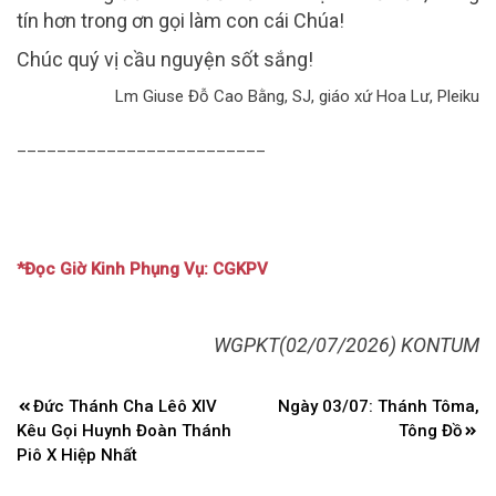
tín hơn trong ơn gọi làm con cái Chúa!
Chúc quý vị cầu nguyện sốt sắng!
Lm Giuse Đỗ Cao Bằng, SJ, giáo xứ Hoa Lư, Pleiku
_________________________
*Đọc Giờ Kinh Phụng Vụ: CGKPV
WGPKT(02/07/2026) KONTUM
Điều
Đức Thánh Cha Lêô XIV
Ngày 03/07: Thánh Tôma,
hướng
Kêu Gọi Huynh Đoàn Thánh
Tông Đồ
bài
Piô X Hiệp Nhất
viết