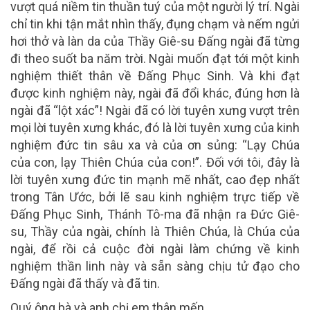
vượt quá niềm tin thuần tuý của một người lý trí. Ngài
chỉ tin khi tận mắt nhìn thấy, đụng chạm và nếm ngửi
hơi thở và làn da của Thầy Giê-su Đấng ngài đã từng
đi theo suốt ba năm trời. Ngài muốn đạt tới một kinh
nghiệm thiết thân về Đấng Phục Sinh. Và khi đạt
được kinh nghiệm này, ngài đã đổi khác, đúng hơn là
ngài đã “lột xác”! Ngài đã có lời tuyên xưng vượt trên
mọi lời tuyên xưng khác, đó là lời tuyên xưng của kinh
nghiệm đức tin sâu xa và của ơn sủng: “Lạy Chúa
của con, lạy Thiên Chúa của con!”. Đối với tôi, đây là
lời tuyên xưng đức tin mạnh mẽ nhất, cao đẹp nhất
trong Tân Ước, bởi lẽ sau kinh nghiệm trực tiếp về
Đấng Phục Sinh, Thánh Tô-ma đã nhận ra Đức Giê-
su, Thầy của ngài, chính là Thiên Chúa, là Chúa của
ngài, để rồi cả cuộc đời ngài làm chứng về kinh
nghiệm thần linh này và sẵn sàng chịu tử đạo cho
Đấng ngài đã thấy và đã tin.
Quý ông bà và anh chị em thân mến,