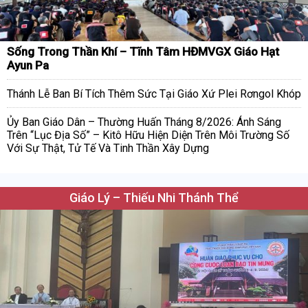
Sống Trong Thần Khí – Tĩnh Tâm HĐMVGX Giáo Hạt
Ayun Pa
Thánh Lễ Ban Bí Tích Thêm Sức Tại Giáo Xứ Plei Rơngol Khóp
Ủy Ban Giáo Dân – Thường Huấn Tháng 8/2026: Ánh Sáng
Trên “Lục Địa Số” – Kitô Hữu Hiện Diện Trên Môi Trường Số
Với Sự Thật, Tử Tế Và Tinh Thần Xây Dựng
Giáo Lý – Thiếu Nhi Thánh Thể