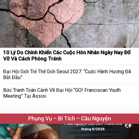
10 Lý Do Chính Khiến Các Cuộc Hôn Nhân Ngày Nay Đổ
Vỡ Và Cách Phòng Tránh
Đại Hội Giới Trẻ Thế Giới Seoul 2027: “Cuộc Hành Hương Đã
Bắt Đầu”
Bức Tranh Toàn Cảnh Về Đại Hội “GO! Franciscan Youth
Meeting” Tại Assisi
Phụng Vụ – Bí Tích – Cầu Nguyện