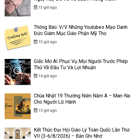
13 giờ ago
Thông Báo: V/v Những Youtubes Mạo Danh
Đức Giám Mục Giáo Phận Mỹ Tho
13 giờ ago
Giấc Mơ AI Phục Vụ Mọi Người Trước Phép
Thử Về Đầu Tư Và Lợi Nhuận
14 giờ ago
Chúa Nhật 19 Thường Niên Năm A – Man-Na
Cho Người Lữ Hành
15 giờ ago
Kết Thúc Đại Hội Giáo Lý Toàn Quốc Lần Thứ
VII (3-6/8/2026) – Bản Ghi Nhớ