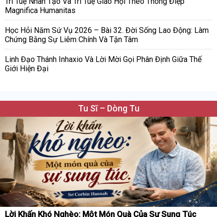
Trí Tuệ Nhân Tạo Và Trí Tuệ Giáo Hội Theo Thông Điệp
Magnifica Humanitas
Học Hỏi Năm Sứ Vụ 2026 – Bài 32. Đời Sống Lao Động: Làm
Chứng Bằng Sự Liêm Chính Và Tận Tâm
Linh Đạo Thánh Inhaxio Và Lời Mời Gọi Phân Định Giữa Thế
Giới Hiện Đại
Tu Sĩ – Dòng Tu
Lời Khấn Khó Nghèo: Một Món Quà Của Sự Sung Túc