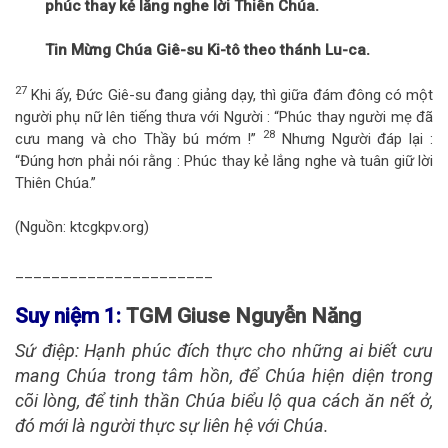
phúc thay kẻ lắng nghe lời Thiên Chúa.
Tin Mừng Chúa Giê-su Ki-tô theo thánh Lu-ca.
27
Khi ấy, Đức Giê-su đang giảng dạy, thì giữa đám đông có một
người phụ nữ lên tiếng thưa với Người : “Phúc thay người mẹ đã
28
cưu mang và cho Thầy bú mớm !”
Nhưng Người đáp lại :
“Đúng hơn phải nói rằng : Phúc thay kẻ lắng nghe và tuân giữ lời
Thiên Chúa.”
(Nguồn: ktcgkpv.org)
______________________
Suy niệm 1:
TGM Giuse Nguyễn Năng
Sứ điệp
: Hạnh phúc đích thực cho những ai biết cưu
mang Chúa trong tâm hồn, để Chúa hiện diện trong
cõi lòng, để tinh thần Chúa biểu lộ qua cách ăn nết ở,
đó mới là người thực sự liên hệ với Chúa.