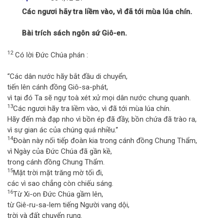
Các ngươi hãy tra liềm vào, vì đã tới mùa lúa chín.
Bài trích sách ngôn sứ Giô-en.
12
Có lời Đức Chúa phán :
“Các dân nước hãy bắt đầu di chuyển,
tiến lên cánh đồng Giô-sa-phát,
vì tại đó Ta sẽ ngự toà xét xử mọi dân nước chung quanh.
13
Các ngươi hãy tra liềm vào, vì đã tới mùa lúa chín.
Hãy đến mà đạp nho vì bồn ép đã đầy, bồn chứa đã trào ra,
vì sự gian ác của chúng quá nhiều.”
14
Đoàn này nối tiếp đoàn kia trong cánh đồng Chung Thẩm,
vì Ngày của Đức Chúa đã gần kề,
trong cánh đồng Chung Thẩm.
15
Mặt trời mặt trăng mờ tối đi,
các vì sao chẳng còn chiếu sáng.
16
Từ Xi-on Đức Chúa gầm lên,
từ Giê-ru-sa-lem tiếng Người vang dội,
trời và đất chuyển rung.