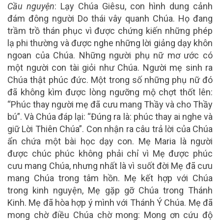
Cầu nguyện
: Lạy Chúa Giêsu, con hình dung cảnh
đám đông người Do thái vây quanh Chúa. Họ đang
trầm trồ thán phục vì được chứng kiến những phép
lạ phi thường và được nghe những lời giảng dạy khôn
ngoan của Chúa. Những người phụ nữ mơ ước có
một người con tài giỏi như Chúa. Người mẹ sinh ra
Chúa thật phúc đức. Một trong số những phụ nữ đó
đã không kìm được lòng ngưỡng mộ chợt thốt lên:
“Phúc thay người mẹ đã cưu mang Thầy và cho Thầy
bú”. Và Chúa đáp lại: “Đúng ra là: phúc thay ai nghe và
giữ Lời Thiên Chúa”. Con nhận ra câu trả lời của Chúa
ẩn chứa một bài học dạy con. Mẹ Maria là người
được chúc phúc không phải chỉ vì Mẹ được phúc
cưu mang Chúa, nhưng nhất là vì suốt đời Mẹ đã cưu
mang Chúa trong tâm hồn. Mẹ kết hợp với Chúa
trong kinh nguyện, Mẹ gặp gỡ Chúa trong Thánh
Kinh. Mẹ đã hòa hợp ý mình với Thánh Ý Chúa. Mẹ đã
mong chờ điều Chúa chờ mong: Mong ơn cứu độ