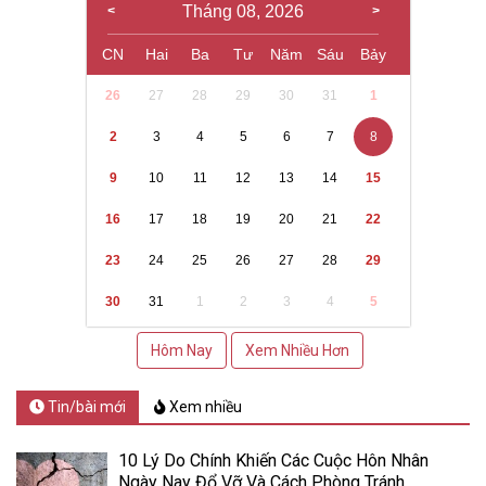
Tháng 08, 2026
CN
Hai
Ba
Tư
Năm
Sáu
Bảy
26
27
28
29
30
31
1
2
3
4
5
6
7
8
9
10
11
12
13
14
15
16
17
18
19
20
21
22
23
24
25
26
27
28
29
30
31
1
2
3
4
5
Hôm Nay
Xem Nhiều Hơn
Tin/bài mới
Xem nhiều
10 Lý Do Chính Khiến Các Cuộc Hôn Nhân
Ngày Nay Đổ Vỡ Và Cách Phòng Tránh