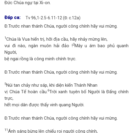
Đức Chúa ngự tại Xi-on.
Đáp ca:
Tv 96,1-2.5-6.11-12 (Đ. c.12a)
Đ.
Trước nhan thánh Chúa, người công chính hãy vui mừng.
1
Chúa là Vua hiển trị, hỡi địa cầu, hãy nhảy mừng lên,
2
vui đi nào, ngàn muôn hải đảo !
Mây u ám bao phủ quanh
Người,
bệ ngai rồng là công minh chính trực.
Đ.
Trước nhan thánh Chúa, người công chính hãy vui mừng.
5
Núi tan chảy như sáp, khi diện kiến Thánh Nhan
6
vị Chúa Tể hoàn cầu.
Trời xanh tuyên bố Người là Đấng chính
trực,
hết mọi dân được thấy vinh quang Người.
Đ.
Trước nhan thánh Chúa, người công chính hãy vui mừng.
11
Ánh sáng bừng lên chiếu rọi người công chính,