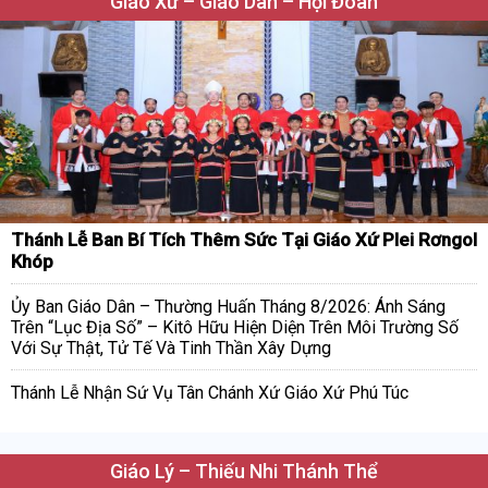
Giáo Xứ – Giáo Dân – Hội Đoàn
Thánh Lễ Ban Bí Tích Thêm Sức Tại Giáo Xứ Plei Rơngol
Khóp
Ủy Ban Giáo Dân – Thường Huấn Tháng 8/2026: Ánh Sáng
Trên “Lục Địa Số” – Kitô Hữu Hiện Diện Trên Môi Trường Số
Với Sự Thật, Tử Tế Và Tinh Thần Xây Dựng
Thánh Lễ Nhận Sứ Vụ Tân Chánh Xứ Giáo Xứ Phú Túc
Giáo Lý – Thiếu Nhi Thánh Thể