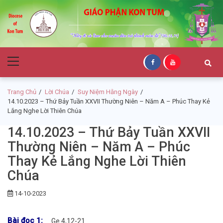
Skip
Skip
to
to
navigation
content
Giáo Phận Kon
Primary
Tum
Menu
Trang Chủ
Lời Chúa
Suy Niệm Hằng Ngày
14.10.2023 – Thứ Bảy Tuần XXVII Thường Niên – Năm A – Phúc Thay Kẻ
Lắng Nghe Lời Thiên Chúa
14.10.2023 – Thứ Bảy Tuần XXVII
Thường Niên – Năm A – Phúc
Thay Kẻ Lắng Nghe Lời Thiên
Chúa
14-10-2023
Bài đọc 1:
Ge 4,12-21