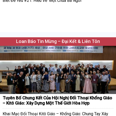
Biết Để Yêu #21: Hiểu Về ‘Một Chúa Ba Ngôi’
Loan Báo Tin Mừng – Đại Kết & Liên Tôn
Tuyên Bố Chung Kết Của Hội Nghị Đối Thoại Khổng Giáo
– Kitô Giáo: Xây Dựng Một Thế Giới Hòa Hợp
Khai Mạc Đối Thoại Kitô Giáo – Khổng Giáo: Chung Tay Xây