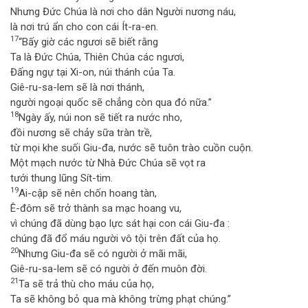
Nhưng Đức Chúa là nơi cho dân Người nương náu,
là nơi trú ẩn cho con cái Ít-ra-en.
17
“Bấy giờ các ngươi sẽ biết rằng
Ta là Đức Chúa, Thiên Chúa các ngươi,
Đấng ngự tại Xi-on, núi thánh của Ta.
Giê-ru-sa-lem sẽ là nơi thánh,
người ngoại quốc sẽ chẳng còn qua đó nữa.”
18
Ngày ấy, núi non sẽ tiết ra nước nho,
đồi nương sẽ chảy sữa tràn trề,
từ mọi khe suối Giu-đa, nước sẽ tuôn trào cuồn cuộn.
Một mạch nước từ Nhà Đức Chúa sẽ vọt ra
tưới thung lũng Sít-tim.
19
Ai-cập sẽ nên chốn hoang tàn,
Ê-đôm sẽ trở thành sa mạc hoang vu,
vì chúng đã dùng bạo lực sát hại con cái Giu-đa :
chúng đã đổ máu người vô tội trên đất của họ.
20
Nhưng Giu-đa sẽ có người ở mãi mãi,
Giê-ru-sa-lem sẽ có người ở đến muôn đời.
21
Ta sẽ trả thù cho máu của họ,
Ta sẽ không bỏ qua mà không trừng phạt chúng.”