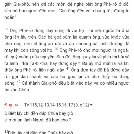
gần Gia-phô, nên khi các môn đệ nghe biết ông Phê-rô ở đó,
liền cử hai người đến mời : “Xin ông đến với chúng tôi, đừng trì
hoãn.”
39
Ông Phê-rô đứng dậy cùng đi với họ. Tới nơi, người ta đưa
ông lên lầu trên. Các bà goá xúm lại quanh ông, vừa khóc vừa
cho ông xem những áo dài và áo choàng bà Linh Dương đã
40
may khi còn sống với họ.
Ông Phê-rô cho mọi người ra ngoài,
rồi quỳ xuống cầu nguyện. Sau đó, ông quay lại về phía thi hài và
ra lệnh : “Bà Ta-bi-tha, hãy đứng dậy !” Bà ấy mở mắt ra, và khi
41
thấy ông Phê-rô, liền ngồi dậy.
Ông đưa tay đỡ bà đứng dậy,
rồi gọi dân thánh và các bà goá lại và cho thấy bà đang
42
sống.
Cả thành Gia-phô đều biết việc này, và có nhiều người
tin vào Chúa.
Đáp ca:
Tv 115,12-13.14-15.16-17 (Đ. c.12)
Đ.
Biết lấy chi đền đáp Chúa bây giờ
vì mọi ơn lành Người đã ban cho ?
12
Biết lấy chi đền đáp Chúa bây giờ