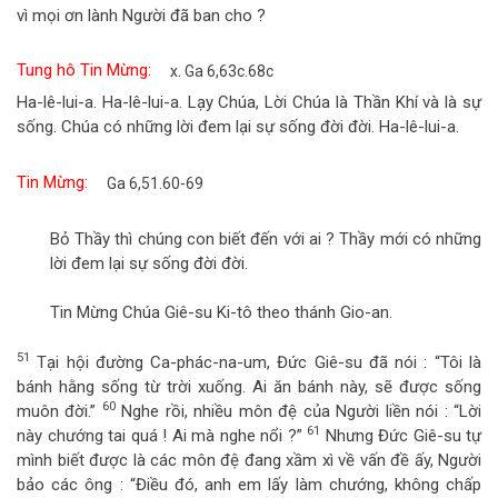
vì mọi ơn lành Người đã ban cho ?
Tung hô Tin Mừng:
x. Ga 6,63c.68c
Ha-lê-lui-a. Ha-lê-lui-a. Lạy Chúa, Lời Chúa là Thần Khí và là sự
sống. Chúa có những lời đem lại sự sống đời đời. Ha-lê-lui-a.
Tin Mừng:
Ga 6,51.60-69
Bỏ Thầy thì chúng con biết đến với ai ? Thầy mới có những
lời đem lại sự sống đời đời.
Tin Mừng Chúa Giê-su Ki-tô theo thánh Gio-an.
51
Tại hội đường Ca-phác-na-um, Đức Giê-su đã nói : “Tôi là
bánh hằng sống từ trời xuống. Ai ăn bánh này, sẽ được sống
60
muôn đời.”
Nghe rồi, nhiều môn đệ của Người liền nói : “Lời
61
này chướng tai quá ! Ai mà nghe nổi ?”
Nhưng Đức Giê-su tự
mình biết được là các môn đệ đang xầm xì về vấn đề ấy, Người
bảo các ông : “Điều đó, anh em lấy làm chướng, không chấp