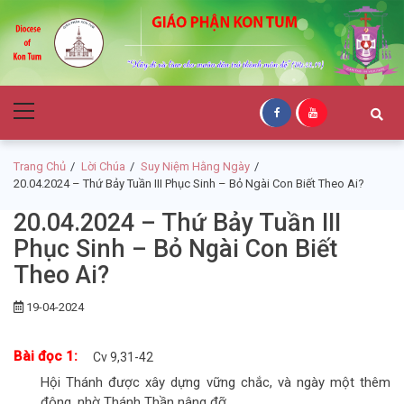
Skip
Skip
to
to
navigation
content
Giáo Phận Kon
Primary
Tum
Menu
Trang Chủ
Lời Chúa
Suy Niệm Hằng Ngày
20.04.2024 – Thứ Bảy Tuần III Phục Sinh – Bỏ Ngài Con Biết Theo Ai?
20.04.2024 – Thứ Bảy Tuần III
Phục Sinh – Bỏ Ngài Con Biết
Theo Ai?
19-04-2024
Bài đọc 1:
Cv 9,31-42
Hội Thánh được xây dựng vững chắc, và ngày một thêm
đông, nhờ Thánh Thần nâng đỡ.