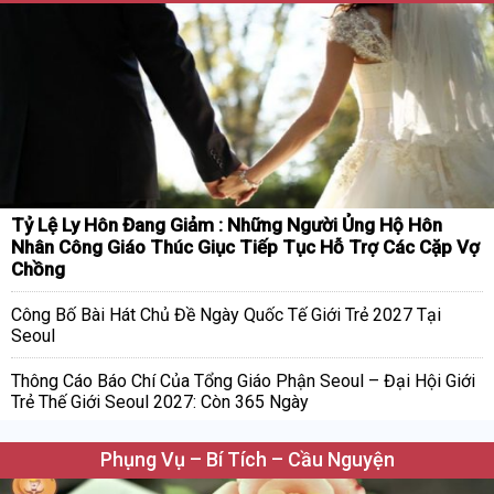
Tỷ Lệ Ly Hôn Đang Giảm : Những Người Ủng Hộ Hôn
Nhân Công Giáo Thúc Giục Tiếp Tục Hỗ Trợ Các Cặp Vợ
Chồng
Công Bố Bài Hát Chủ Đề Ngày Quốc Tế Giới Trẻ 2027 Tại
Seoul
Thông Cáo Báo Chí Của Tổng Giáo Phận Seoul – Đại Hội Giới
Trẻ Thế Giới Seoul 2027: Còn 365 Ngày
Phụng Vụ – Bí Tích – Cầu Nguyện