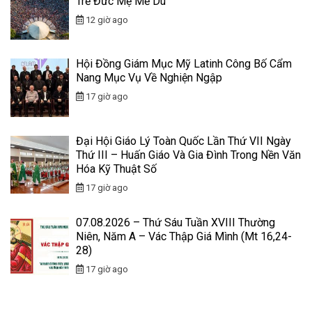
Trẻ Đức Mẹ Mễ Du
12 giờ ago
Hội Đồng Giám Mục Mỹ Latinh Công Bố Cẩm
Nang Mục Vụ Về Nghiện Ngập
17 giờ ago
Đại Hội Giáo Lý Toàn Quốc Lần Thứ VII Ngày
Thứ III – Huấn Giáo Và Gia Đình Trong Nền Văn
Hóa Kỹ Thuật Số
17 giờ ago
07.08.2026 – Thứ Sáu Tuần XVIII Thường
Niên, Năm A – Vác Thập Giá Mình (Mt 16,24-
28)
17 giờ ago