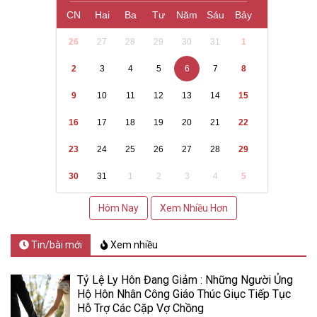
CN
Hai
Ba
Tư
Năm
Sáu
Bảy
26
27
28
29
30
31
1
2
3
4
5
6
7
8
9
10
11
12
13
14
15
16
17
18
19
20
21
22
23
24
25
26
27
28
29
30
31
1
2
3
4
5
Hôm Nay
Xem Nhiều Hơn
Tin/bài mới
Xem nhiều
Tỷ Lệ Ly Hôn Đang Giảm : Những Người Ủng
Hộ Hôn Nhân Công Giáo Thúc Giục Tiếp Tục
Hỗ Trợ Các Cặp Vợ Chồng