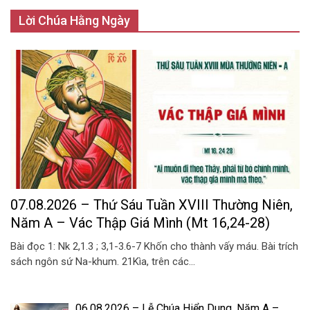
Lời Chúa Hằng Ngày
07.08.2026 – Thứ Sáu Tuần XVIII Thường Niên,
Năm A – Vác Thập Giá Mình (Mt 16,24-28)
Bài đọc 1: Nk 2,1.3 ; 3,1-3.6-7 Khốn cho thành vấy máu. Bài trích
sách ngôn sứ Na-khum. 21Kìa, trên các...
06.08.2026 – Lễ Chúa Hiển Dung, Năm A –