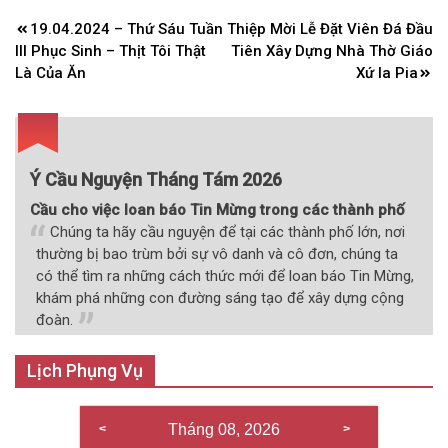
Điều
19.04.2024 – Thứ Sáu Tuần
Thiệp Mời Lễ Đặt Viên Đá Đầu
hướng
III Phục Sinh – Thịt Tôi Thật
Tiên Xây Dựng Nhà Thờ Giáo
bài
Là Của Ăn
Xứ Ia Pia
viết
Ý Cầu Nguyện Tháng Tám 2026
Cầu cho việc loan báo Tin Mừng trong các thành phố
Chúng ta hãy cầu nguyện để tại các thành phố lớn, nơi
thường bị bao trùm bởi sự vô danh và cô đơn, chúng ta
có thể tìm ra những cách thức mới để loan báo Tin Mừng,
khám phá những con đường sáng tạo để xây dựng cộng
đoàn.
Lịch Phụng Vụ
Tháng 08, 2026