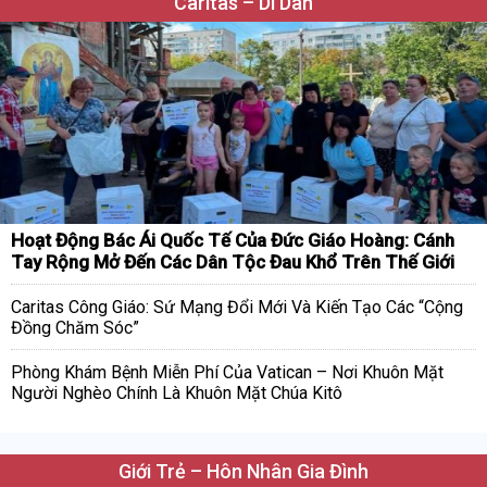
Caritas – Di Dân
Hoạt Động Bác Ái Quốc Tế Của Đức Giáo Hoàng: Cánh
Tay Rộng Mở Đến Các Dân Tộc Đau Khổ Trên Thế Giới
Caritas Công Giáo: Sứ Mạng Đổi Mới Và Kiến Tạo Các “Cộng
Đồng Chăm Sóc”
Phòng Khám Bệnh Miễn Phí Của Vatican – Nơi Khuôn Mặt
Người Nghèo Chính Là Khuôn Mặt Chúa Kitô
Giới Trẻ – Hôn Nhân Gia Đình