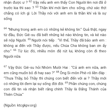
62
nhận được ư ?
Vậy nếu anh em thấy Con Người lên nơi đã ở
63
trước kia thì sao ?
Thần khí mới làm cho sống, chứ xác thịt
chẳng có ích gì. Lời Thầy nói với anh em là thần khí và là sự
sống.
64
“Nhưng trong anh em có những kẻ không tin.” Quả thật, ngay
từ đầu, Đức Giê-su đã biết những kẻ nào không tin, và kẻ nào
65
sẽ nộp Người.
Người nói tiếp : “Vì thế, Thầy đã bảo anh em :
không ai đến với Thầy được, nếu Chúa Cha không ban ơn ấy
66
cho.”
Từ lúc đó, nhiều môn đệ rút lui, không còn đi theo
Người nữa.
67
Vậy Đức Giê-su hỏi Nhóm Mười Hai : “Cả anh em nữa, anh
68
em cũng muốn bỏ đi hay sao ?”
Ông Si-môn Phê-rô liền đáp :
“Thưa Thầy, bỏ Thầy thì chúng con biết đến với ai ? Thầy mới
69
có những lời đem lại sự sống đời đời.
Phần chúng con, chúng
con đã tin và nhận biết rằng chính Thầy là Đấng Thánh của
Thiên Chúa.”
(Nguồn: ktcgkpv.org)