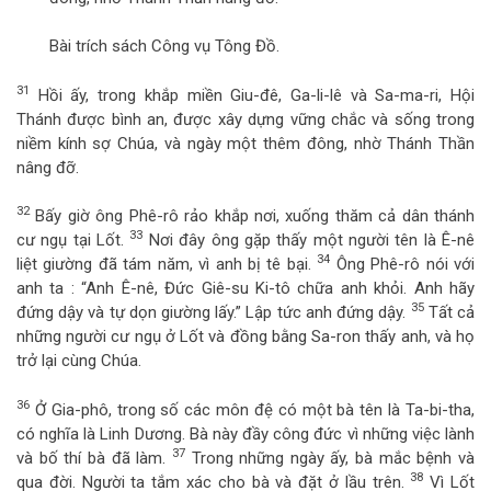
Bài trích sách Công vụ Tông Đồ.
31
Hồi ấy, trong khắp miền Giu-đê, Ga-li-lê và Sa-ma-ri, Hội
Thánh được bình an, được xây dựng vững chắc và sống trong
niềm kính sợ Chúa, và ngày một thêm đông, nhờ Thánh Thần
nâng đỡ.
32
Bấy giờ ông Phê-rô rảo khắp nơi, xuống thăm cả dân thánh
33
cư ngụ tại Lốt.
Nơi đây ông gặp thấy một người tên là Ê-nê
34
liệt giường đã tám năm, vì anh bị tê bại.
Ông Phê-rô nói với
anh ta : “Anh Ê-nê, Đức Giê-su Ki-tô chữa anh khỏi. Anh hãy
35
đứng dậy và tự dọn giường lấy.” Lập tức anh đứng dậy.
Tất cả
những người cư ngụ ở Lốt và đồng bằng Sa-ron thấy anh, và họ
trở lại cùng Chúa.
36
Ở Gia-phô, trong số các môn đệ có một bà tên là Ta-bi-tha,
có nghĩa là Linh Dương. Bà này đầy công đức vì những việc lành
37
và bố thí bà đã làm.
Trong những ngày ấy, bà mắc bệnh và
38
qua đời. Người ta tắm xác cho bà và đặt ở lầu trên.
Vì Lốt