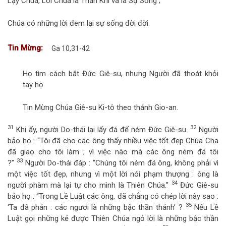
Lạy Chúa, Lời Chúa là Thần Khí và là Sự Sống ;
Chúa có những lời đem lại sự sống đời đời.
Tin Mừng:
Ga 10,31-42
Họ tìm cách bắt Đức Giê-su, nhưng Người đã thoát khỏi
tay họ.
Tin Mừng Chúa Giê-su Ki-tô theo thánh Gio-an.
31
32
Khi ấy, người Do-thái lại lấy đá để ném Đức Giê-su.
Người
bảo họ : “Tôi đã cho các ông thấy nhiều việc tốt đẹp Chúa Cha
đã giao cho tôi làm ; vì việc nào mà các ông ném đá tôi
33
?”
Người Do-thái đáp : “Chúng tôi ném đá ông, không phải vì
một việc tốt đẹp, nhưng vì một lời nói phạm thượng : ông là
34
người phàm mà lại tự cho mình là Thiên Chúa.”
Đức Giê-su
bảo họ : “Trong Lề Luật các ông, đã chẳng có chép lời này sao :
35
‘Ta đã phán : các ngươi là những bậc thần thánh’ ?
Nếu Lề
Luật gọi những kẻ được Thiên Chúa ngỏ lời là những bậc thần