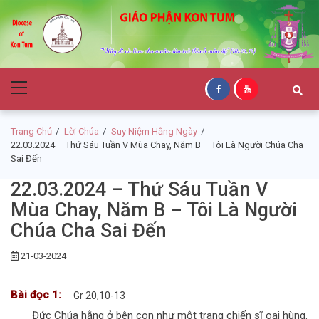
Skip
Skip
to
to
navigation
content
Giáo Phận Kon
Primary
Tum
Menu
Trang Chủ
Lời Chúa
Suy Niệm Hằng Ngày
22.03.2024 – Thứ Sáu Tuần V Mùa Chay, Năm B – Tôi Là Người Chúa Cha
Sai Đến
22.03.2024 – Thứ Sáu Tuần V
Mùa Chay, Năm B – Tôi Là Người
Chúa Cha Sai Đến
21-03-2024
Bài đọc 1:
Gr 20,10-13
Đức Chúa hằng ở bên con như một trang chiến sĩ oai hùng.