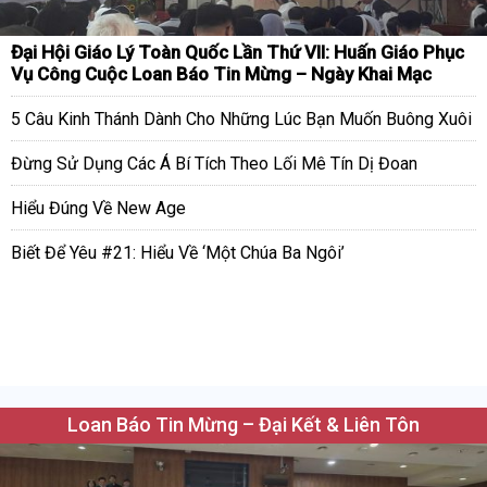
Đại Hội Giáo Lý Toàn Quốc Lần Thứ VII: Huấn Giáo Phục
Vụ Công Cuộc Loan Báo Tin Mừng – Ngày Khai Mạc
5 Câu Kinh Thánh Dành Cho Những Lúc Bạn Muốn Buông Xuôi
Đừng Sử Dụng Các Á Bí Tích Theo Lối Mê Tín Dị Đoan
Hiểu Đúng Về New Age
Biết Để Yêu #21: Hiểu Về ‘Một Chúa Ba Ngôi’
Loan Báo Tin Mừng – Đại Kết & Liên Tôn