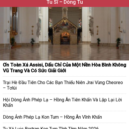
Tu Sĩ – Dòng Tu
Ơn Toàn Xá Assisi, Dấu Chỉ Của Một Nền Hòa Bình Không
Vũ Trang Và Có Sức Giải Giới
Trại Hè Đầu Tiên Cho Các Bạn Thiếu Niên Jrai Vùng Cheoreo
– Tơlúi
Hội Dòng Ảnh Phép Lạ – Hồng Ân Tiên Khấn Và Lặp Lại Lời
Khấn
Dòng Ảnh Phép Lạ Kon Tum – Hồng Ân Vĩnh Khấn
Tu Xá Luis Bertran Kon Tum Tĩnh Tâm Năm 2026