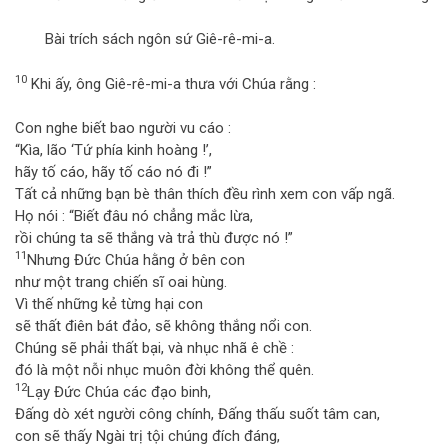
Bài trích sách ngôn sứ Giê-rê-mi-a.
10
Khi ấy, ông Giê-rê-mi-a thưa với Chúa rằng :
Con nghe biết bao người vu cáo :
“Kìa, lão ‘Tứ phía kinh hoàng !’,
hãy tố cáo, hãy tố cáo nó đi !”
Tất cả những bạn bè thân thích đều rình xem con vấp ngã.
Họ nói : “Biết đâu nó chẳng mắc lừa,
rồi chúng ta sẽ thắng và trả thù được nó !”
11
Nhưng Đức Chúa hằng ở bên con
như một trang chiến sĩ oai hùng.
Vì thế những kẻ từng hại con
sẽ thất điên bát đảo, sẽ không thắng nổi con.
Chúng sẽ phải thất bại, và nhục nhã ê chề :
đó là một nỗi nhục muôn đời không thể quên.
12
Lạy Đức Chúa các đạo binh,
Đấng dò xét người công chính, Đấng thấu suốt tâm can,
con sẽ thấy Ngài trị tội chúng đích đáng,