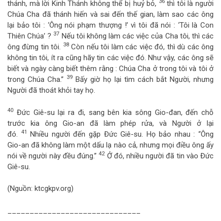
36
thánh, mà lời Kinh Thánh không thể bị huỷ bỏ,
thì tôi là người
Chúa Cha đã thánh hiến và sai đến thế gian, làm sao các ông
lại bảo tôi : ‘Ông nói phạm thượng !’ vì tôi đã nói : ‘Tôi là Con
37
Thiên Chúa’ ?
Nếu tôi không làm các việc của Cha tôi, thì các
38
ông đừng tin tôi.
Còn nếu tôi làm các việc đó, thì dù các ông
không tin tôi, ít ra cũng hãy tin các việc đó. Như vậy, các ông sẽ
biết và ngày càng biết thêm rằng : Chúa Cha ở trong tôi và tôi ở
39
trong Chúa Cha.”
Bấy giờ họ lại tìm cách bắt Người, nhưng
Người đã thoát khỏi tay họ.
40
Đức Giê-su lại ra đi, sang bên kia sông Gio-đan, đến chỗ
trước kia ông Gio-an đã làm phép rửa, và Người ở lại
41
đó.
Nhiều người đến gặp Đức Giê-su. Họ bảo nhau : “Ông
Gio-an đã không làm một dấu lạ nào cả, nhưng mọi điều ông ấy
42
nói về người này đều đúng.”
Ở đó, nhiều người đã tin vào Đức
Giê-su.
(Nguồn: ktcgkpv.org)
______________________________