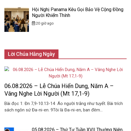
Hội Nghị Panama Kêu Gọi Bảo Vệ Cộng Đồng
Người Khiếm Thính
20 giờ ago
Lời Chúa Hằng Ngày
06.08.2026 – Lễ Chúa Hiển Dung, Năm A –
Vâng Nghe Lời Người (Mt 17,1-9)
Bài đọc 1: Đn 7,9-10.13-14 Áo người trắng như tuyết. Bài trích
sách ngôn sứ Đa-ni-en. 9Tôi là Đa-ni-en, ban đêm...
05.08.2026 – Thứ Tư Tuần XVII Thường Niên,