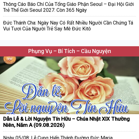
Thông Cáo Báo Chí Của Tổng Giáo Phận Seoul – Đại Hội Giới
Trẻ Thế Giới Seoul 2027: Còn 365 Ngày
Đức Thánh Cha: Ngày Nay Có Rất Nhiều Người Cần Chứng Tá
Vui Tươi Của Người Trẻ Say Mê Đức Kitô
Phụng Vụ – Bí Tích – Cầu Nguyện
Dẫn Lễ & Lời Nguyện Tín Hữu – Chúa Nhật XIX Thường
Niên, Năm A (09.08.2026)
Ngày 05/08: Lễ Cung Hiến Thánh Đường Đức Maria