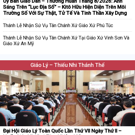
Ủy Ban Giáo Dân – Thường Huấn Tháng 8/2026: Ánh
Sáng Trên “Lục Địa Số” – Kitô Hữu Hiện Diện Trên Môi
Trường Số Với Sự Thật, Tử Tế Và Tinh Thần Xây Dựng
Thánh Lễ Nhận Sứ Vụ Tân Chánh Xứ Giáo Xứ Phú Túc
Thánh Lễ Nhận Sứ Vụ Tân Chánh Xứ Tại Giáo Xứ Vinh Sơn Và
Giáo Xứ An Mỹ
Giáo Lý – Thiếu Nhi Thánh Thể
Đại Hội Giáo Lý Toàn Quốc Lần Thứ VII Ngày Thứ II –