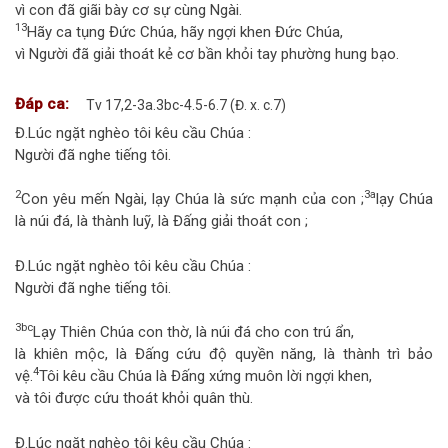
vì con đã giãi bày cơ sự cùng Ngài.
13
Hãy ca tụng Đức Chúa, hãy ngợi khen Đức Chúa,
vì Người đã giải thoát kẻ cơ bần khỏi tay phường hung bạo.
Đáp ca:
Tv 17,2-3a.3bc-4.5-6.7 (Đ. x. c.7)
Đ.
Lúc ngặt nghèo tôi kêu cầu Chúa :
Người đã nghe tiếng tôi.
2
3a
Con yêu mến Ngài, lạy Chúa là sức mạnh của con ;
lạy Chúa
là núi đá, là thành luỹ, là Đấng giải thoát con ;
Đ.
Lúc ngặt nghèo tôi kêu cầu Chúa :
Người đã nghe tiếng tôi.
3bc
Lạy Thiên Chúa con thờ, là núi đá cho con trú ẩn,
là khiên mộc, là Đấng cứu độ quyền năng, là thành trì bảo
4
vệ.
Tôi kêu cầu Chúa là Đấng xứng muôn lời ngợi khen,
và tôi được cứu thoát khỏi quân thù.
Đ.
Lúc ngặt nghèo tôi kêu cầu Chúa :