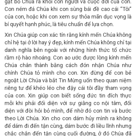
gạt bỏ Chúa ra khỏi con người và cuộc đời của con.
Con ném đá Chúa khi con sùng bái đề cao cái “Tôi”
của con, hoặc khi con xem sự thỏa mãn dục vọng là
bí quyết hạnh phúc, là tiêu chuẩn để lựa chọn.
Xin Chúa giúp con xác tín rằng kính mến Chúa không
chỉ hệ tại ở lời hay ý đẹp, kính mến Chúa không chỉ tại
danh nghĩa bên ngoài với những hình thức tổ chức
rầm rộ hào nhoáng. Con ao ước được lòng kính mến
Chúa chân thành bằng cách đón nhận Chúa như
chính Chúa tỏ mình cho con. Xin đừng để con bẻ
ngoặt Lời Chúa và bắt Tin Mừng uốn theo quan niệm
riêng tư để khéo léo che đậy cái tôi đầy tham vọng
của con. Xin giúp con biết sống đức tin đích thực
mỗi khi phải đối diện với sự giằng co nội tâm, đối
diện với đòi hỏi bỏ mình, để nhờ đó con tin và bước
theo Lời Chúa. Xin cho con dám hủy mình ra không
để dám đi đến tận cùng, dám bước đi liều lĩnh nhưng
chắc chắn đến tận cùng cuối đường, ở đó Chúa đã