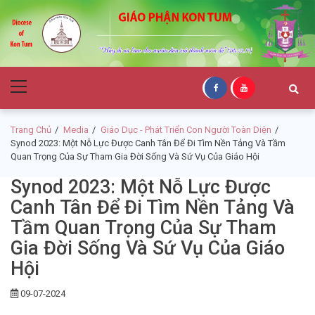
Skip
Skip
to
to
navigation
content
Giáo Phận Kon
Primary
Tum
Menu
Trang Chủ
Media
Giáo Dục - Phát Triển Con Người Toàn Diện
Synod 2023: Một Nỗ Lực Được Canh Tân Để Đi Tìm Nền Tảng Và Tầm
Quan Trọng Của Sự Tham Gia Đời Sống Và Sứ Vụ Của Giáo Hội
Synod 2023: Một Nỗ Lực Được
Canh Tân Để Đi Tìm Nền Tảng Và
Tầm Quan Trọng Của Sự Tham
Gia Đời Sống Và Sứ Vụ Của Giáo
Hội
09-07-2024