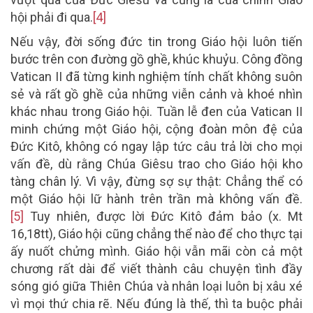
hội phải đi qua.
[4]
Nếu vậy, đời sống đức tin trong Giáo hội luôn tiến
bước trên con đường gồ ghề, khúc khuỷu. Công đồng
Vatican II đã từng kinh nghiệm tính chất không suôn
sẻ và rất gồ ghề của những viễn cảnh và khoé nhìn
khác nhau trong Giáo hội. Tuần lễ đen của Vatican II
minh chứng một Giáo hội, cộng đoàn môn đệ của
Đức Kitô, không có ngay lập tức câu trả lời cho mọi
vấn đề, dù rằng Chúa Giêsu trao cho Giáo hội kho
tàng chân lý. Vì vậy, đừng sợ sự thật: Chẳng thể có
một Giáo hội lữ hành trên trần mà không vấn đề.
[5]
Tuy nhiên, được lời Đức Kitô đảm bảo (x. Mt
16,18tt), Giáo hội cũng chẳng thể nào để cho thực tại
ấy nuốt chửng mình. Giáo hội vẫn mãi còn cả một
chương rất dài để viết thành câu chuyện tình đầy
sóng gió giữa Thiên Chúa và nhân loại luôn bị xâu xé
vì mọi thứ chia rẽ. Nếu đúng là thế, thì ta buộc phải