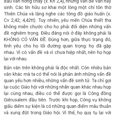
đầu vẫn nóng cháy (x. Kh 2,4), những vấn đề vẫn nảy
sinh. Các tín hữu sơ khai một lòng một chí tôn thờ
Thiên Chúa và lắng nghe các tông đồ giáo huấn (x.
Cv 2,42; 4,42tt). Tuy nhiên, yêu mến Chúa thiết tha
không miễn chước cho họ phải đối diện những vấn
đề nghiêm trọng. Điều đáng nói ở đây không phải là
KHÔNG CÓ VẤN ĐỀ. Đúng hơn, giữa thực trạng đó,
tình yêu cho họ lối đường quan trọng: họ đã gặp
nhau. Vì có vấn đề và vì chưa hiệp nhất, nên họ họp
lại với nhau.
Bản văn trên không phải là độc nhất. Còn nhiều bản
văn khác mà ta có thể nói là phản ánh những vấn đề
quan yếu hơn nhiều, những vấn đề sinh tử. Ta chỉ gợi
lại cuộc Giáo hội với những nhãn quan khác nhau họp
lại cùng nhau, điều có thể được gọi là Công đồng
Giêrusalem đầu tiên. Trước khi họp, Công vụ không
giấu diếm sự kiện là có những quan điểm mâu thuẫn
và xung đột trong Giáo hội. Vì thế, họ quy tụ lại với