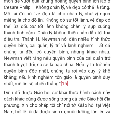
môn đệ vượt qua khủng hoảng quyền bính lớn lao ở
Cesare Philip…. Không chân lý, vẻ đẹp có thể là rỗng.
Một ai đó nói ‘vẻ đẹp là cho chân lý, như vị ngon
miệng là cho đồ ăn.’ Không có sự tốt lành, vẻ đẹp có
thể lừa dối. Sự tốt lành không chân lý sụp xuống
thành tình cảm. Chân lý không thiện hảo dẫn tới toà
điều tra. Thánh H. Newman nói đến nhiều hình thức
quyền bính, cai quản, lý trí và kinh nghiệm. Tất cả
chúng ta đều có quyền bính, nhưng khác nhau.
Newman viết rằng nếu quyền bính của cai quản trở
thành tuyệt đối, nó sẽ là bạo chúa. Nếu lý trí trở nên
quyền bính độc nhất, chúng ta rơi vào duy lý khô
khẳng; nếu kinh nghiệm tôn giáo là quyền bính duy
nhất, mê tín sẽ chiến thắng.”
[15]
Điều đã được Giáo hội sơ khai thực hành cách này
cách khác cũng được sống trong cả các Giáo hội địa
phương. Xin cho phép tôi chỉ nói tới Giáo hội tại Việt
Nam, bởi lẽ tôi đã được sinh ra, nuôi dưỡng, lớn lên và