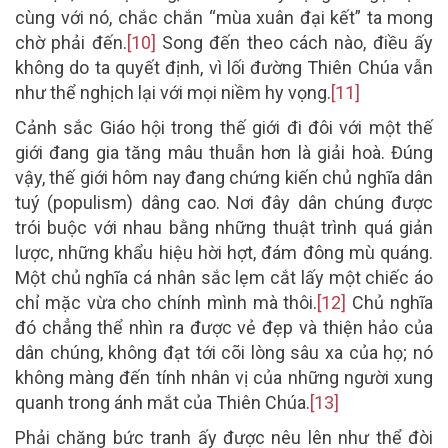
cùng với nó, chắc chắn “mùa xuân đại kết” ta mong
chờ phải đến.
[10]
Song đến theo cách nào, điều ấy
không do ta quyết định, vì lối đường Thiên Chúa vẫn
như thể nghịch lại với mọi niềm hy vọng.
[11]
Cảnh sắc Giáo hội trong thế giới đi đôi với một thế
giới đang gia tăng mâu thuẫn hơn là giải hoà. Đúng
vậy, thế giới hôm nay đang chứng kiến chủ nghĩa dân
tuý (populism) dâng cao. Nơi đây dân chúng được
trói buộc với nhau bằng những thuật trình quá giản
lược, những khẩu hiệu hời hợt, đám đông mù quáng.
Một chủ nghĩa cá nhân sắc lẹm cắt lấy một chiếc áo
chỉ mặc vừa cho chính mình mà thôi.
[12]
Chủ nghĩa
đó chẳng thể nhìn ra được vẻ đẹp và thiện hảo của
dân chúng, không đạt tới cõi lòng sâu xa của họ; nó
không màng đến tính nhân vị của những người xung
quanh trong ánh mắt của Thiên Chúa.
[13]
Phải chăng bức tranh ấy được nêu lên như thể đòi