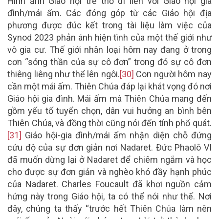
Hình ảnh Giáo hội trẻ thơ đi liền với Giáo hội gia
đình/mái ấm. Các đóng góp từ các Giáo hội địa
phương được đúc kết trong tài liệu làm việc của
Synod 2023 phản ánh hiện tình của một thế giới như
vô gia cư. Thế giới nhân loại hôm nay đang ở trong
cơn “sóng thần của sự cô đơn” trong đó sự cô đơn
thiêng liêng như thể lên ngôi.
[30]
Con người hôm nay
cần một mái ấm. Thiên Chúa đáp lại khát vọng đó nơi
Giáo hội gia đình. Mái ấm mà Thiên Chúa mang đến
gồm yếu tố tuyển chọn, dân vui hưởng an bình bên
Thiên Chúa, và đồng thời cũng nói đến tính phổ quát.
[31]
Giáo hội-gia đình/mái ấm nhận diện chỗ đứng
cứu độ của sự đơn giản nơi Nadaret. Đức Phaolô VI
đã muốn dừng lại ở Nadaret để chiêm ngắm và học
cho được sự đơn giản và nghèo khó đầy hạnh phúc
của Nadaret. Charles Foucault đã khơi nguồn cảm
hứng này trong Giáo hội, ta có thể nói như thế. Nơi
đây, chúng ta thấy “trước hết Thiên Chúa làm nên