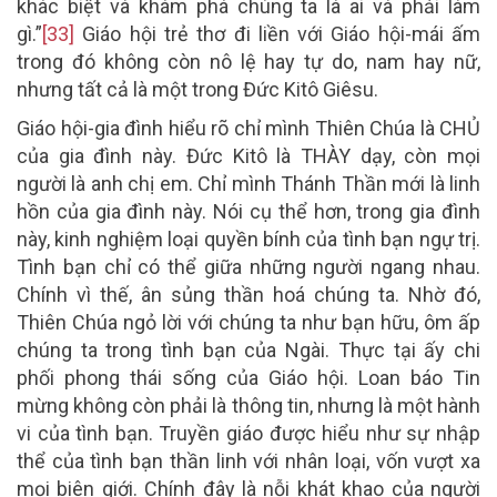
khác biệt và khám phá chúng ta là ai và phải làm
gì.”
[33]
Giáo hội trẻ thơ đi liền với Giáo hội-mái ấm
trong đó không còn nô lệ hay tự do, nam hay nữ,
nhưng tất cả là một trong Đức Kitô Giêsu.
Giáo hội-gia đình hiểu rõ chỉ mình Thiên Chúa là CHỦ
của gia đình này. Đức Kitô là THÀY dạy, còn mọi
người là anh chị em. Chỉ mình Thánh Thần mới là linh
hồn của gia đình này. Nói cụ thể hơn, trong gia đình
này, kinh nghiệm loại quyền bính của tình bạn ngự trị.
Tình bạn chỉ có thể giữa những người ngang nhau.
Chính vì thế, ân sủng thần hoá chúng ta. Nhờ đó,
Thiên Chúa ngỏ lời với chúng ta như bạn hữu, ôm ấp
chúng ta trong tình bạn của Ngài. Thực tại ấy chi
phối phong thái sống của Giáo hội. Loan báo Tin
mừng không còn phải là thông tin, nhưng là một hành
vi của tình bạn. Truyền giáo được hiểu như sự nhập
thể của tình bạn thần linh với nhân loại, vốn vượt xa
mọi biên giới. Chính đây là nỗi khát khao của người