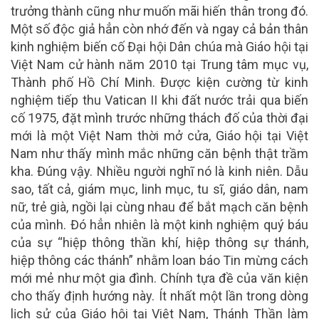
trưởng thành cũng như muốn mãi hiến thân trong đó.
Một số độc giả hẳn còn nhớ đến và ngay cả bản thân
kinh nghiệm biến cố Đại hội Dân chúa mà Giáo hội tại
Việt Nam cử hành năm 2010 tại Trung tâm mục vụ,
Thành phố Hồ Chí Minh. Được kiện cường từ kinh
nghiệm tiếp thu Vatican II khi đất nước trải qua biến
cố 1975, đặt mình trước những thách đố của thời đại
mới là một Việt Nam thời mở cửa, Giáo hội tại Việt
Nam như thấy mình mắc những căn bệnh thật trầm
kha. Đúng vậy. Nhiều người nghĩ nó là kinh niên. Dẫu
sao, tất cả, giám mục, linh mục, tu sĩ, giáo dân, nam
nữ, trẻ già, ngồi lại cùng nhau để bắt mạch căn bệnh
của mình. Đó hẳn nhiên là một kinh nghiệm quý báu
của sự “hiệp thông thần khí, hiệp thông sự thánh,
hiệp thông các thánh” nhằm loan báo Tin mừng cách
mới mẻ như một gia đình. Chính tựa đề của văn kiện
cho thấy định hướng này. Ít nhất một lần trong dòng
lịch sử của Giáo hội tại Việt Nam, Thánh Thần làm