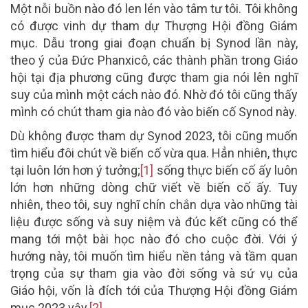
Một nỗi buồn nào đó len lén vào tâm tư tôi. Tôi không
có được vinh dự tham dự Thượng Hội đồng Giám
mục. Dẫu trong giai đoạn chuẩn bị Synod lần này,
theo ý của Đức Phanxicô, các thành phần trong Giáo
hội tại địa phương cũng được tham gia nói lên nghĩ
suy của mình một cách nào đó. Nhờ đó tôi cũng thấy
mình có chút tham gia nào đó vào biến cố Synod này.
Dù không được tham dự Synod 2023, tôi cũng muốn
tìm hiểu đôi chút về biến cố vừa qua. Hẳn nhiên, thực
tại luôn lớn hơn ý tưởng;
[1]
sống thực biến cố ấy luôn
lớn hơn những dòng chữ viết về biến cố ấy. Tuy
nhiên, theo tôi, suy nghĩ chín chắn dựa vào những tài
liệu được sống và suy niệm và đúc kết cũng có thể
mang tới một bài học nào đó cho cuộc đời. Với ý
hướng này, tôi muốn tìm hiểu nền tảng và tầm quan
trọng của sự tham gia vào đời sống và sứ vụ của
Giáo hội, vốn là đích tới của Thượng Hội đồng Giám
mục 2023 vậy.
[2]