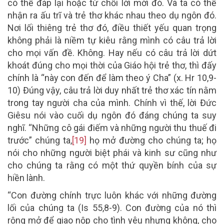
có thể đáp lại hoặc từ chối lời mời đó. Và ta có thể
nhận ra ấu trĩ và trẻ thơ khác nhau theo dụ ngôn đó.
Nơi lối thiêng trẻ thơ đó, điều thiết yếu quan trọng
không phải là niềm tự kiêu rằng mình có câu trả lời
cho mọi vấn đề. Không. Hay nếu có câu trả lời dứt
khoát đúng cho mọi thời của Giáo hội trẻ thơ, thì đấy
chính là “này con đến để làm theo ý Cha” (x. Hr 10,9-
10) Đúng vậy, câu trả lời duy nhất trẻ thơ xác tín nằm
trong tay người cha của mình. Chính vì thế, lời Đức
Giêsu nói vào cuối dụ ngôn đó đáng chúng ta suy
nghĩ. “Những cô gái điếm và những người thu thuế đi
trước” chúng ta,
[19]
họ mở đường cho chúng ta; họ
nói cho những người biệt phái và kinh sư cũng như
cho chúng ta rằng có một thứ quyền bính của sự
hiền lành.
“Con đường chính trực luôn khác với những đường
lối của chúng ta (Is 55,8-9). Con đường của nó thì
rộng mở để giao nộp cho tình yêu nhưng không, cho