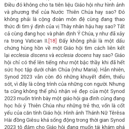
Điều đó không cho ta tiên liệu Giáo hội như hình ảnh
và phương thế của Nước Thiên Chúa hay sao? Đó
không phải là cộng đoàn môn đệ cùng đang thao
thức đi tìm ý định của vị Thày nhân hậu hay sao? Tất
cả cùng đang học và phân định Ý Chúa, y như đã xảy
ra trong Vatican II.
[18]
Đấy không phải là một dấu
chứng hùng hồn về một Giáo hội tìm cách liên kết
lại
ecclesia discens
và
ecclesia docens
hay sao? Giáo
hội chỉ có thể lên tiếng như một bậc thầy khi đã hết
sức học tập dưới chân Chúa (như Maria). Hẳn nhiên,
Synod 2023 vẫn còn đó những khuyết điểm, thiếu
sót, vì đây là công trình của những con người. Nhưng
ta cũng không thể phủ nhận vẻ đẹp của một Synod
2023 muốn trình bày một giáo hội gia đình cùng đang
học hỏi ý Thiên Chúa như những trẻ thơ, vốn là cốt
yếu của căn tính Giáo hội. Hình ảnh Thánh Nữ Têrêsa
Hài đồng Giêsu khá sống động trong thời gian Synod
2023 tô đậm cho Giáo hội đang muốn tái khám phá