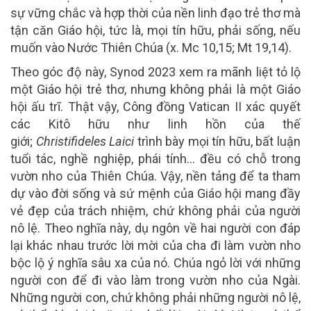
sự vững chắc và hợp thời của nền linh đạo trẻ thơ mà
tận căn Giáo hội, tức là, mọi tín hữu, phải sống, nếu
muốn vào Nước Thiên Chúa (x. Mc 10,15; Mt 19,14).
Theo góc độ này, Synod 2023 xem ra mãnh liệt tỏ lộ
một Giáo hội trẻ thơ, nhưng không phải là một Giáo
hội ấu trĩ. Thật vậy, Công đồng Vatican II xác quyết
các Kitô hữu như linh hồn của thế
giới;
Christifideles
Laici
trình bày mọi tín hữu, bất luận
tuổi tác, nghề nghiệp, phái tính… đều có chỗ trong
vườn nho của Thiên Chúa. Vậy, nền tảng để ta tham
dự vào đời sống và sứ mệnh của Giáo hội mang đầy
vẻ đẹp của trách nhiệm, chứ không phải của người
nô lệ. Theo nghĩa này, dụ ngôn về hai người con đáp
lại khác nhau trước lời mời của cha đi làm vườn nho
bộc lộ ý nghĩa sâu xa của nó. Chúa ngỏ lời với những
người con để đi vào làm trong vườn nho của Ngài.
Những người con, chứ không phải những người nô lệ,