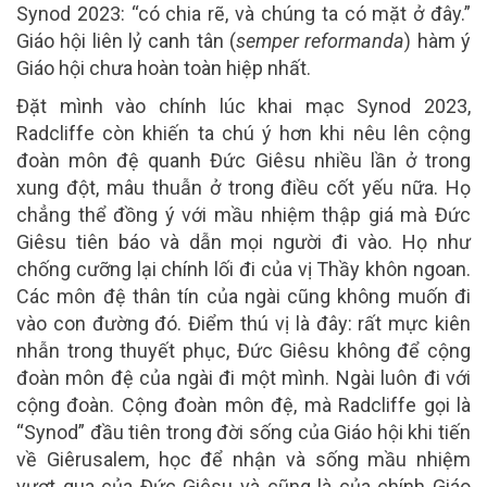
Synod 2023: “có chia rẽ, và chúng ta có mặt ở đây.”
Giáo hội liên lỷ canh tân (
semper reformanda
) hàm ý
Giáo hội chưa hoàn toàn hiệp nhất.
Đặt mình vào chính lúc khai mạc Synod 2023,
Radcliffe còn khiến ta chú ý hơn khi nêu lên cộng
đoàn môn đệ quanh Đức Giêsu nhiều lần ở trong
xung đột, mâu thuẫn ở trong điều cốt yếu nữa. Họ
chẳng thể đồng ý với mầu nhiệm thập giá mà Đức
Giêsu tiên báo và dẫn mọi người đi vào. Họ như
chống cưỡng lại chính lối đi của vị Thầy khôn ngoan.
Các môn đệ thân tín của ngài cũng không muốn đi
vào con đường đó. Điểm thú vị là đây: rất mực kiên
nhẫn trong thuyết phục, Đức Giêsu không để cộng
đoàn môn đệ của ngài đi một mình. Ngài luôn đi với
cộng đoàn. Cộng đoàn môn đệ, mà Radcliffe gọi là
“Synod” đầu tiên trong đời sống của Giáo hội khi tiến
về Giêrusalem, học để nhận và sống mầu nhiệm
vượt qua của Đức Giêsu và cũng là của chính Giáo