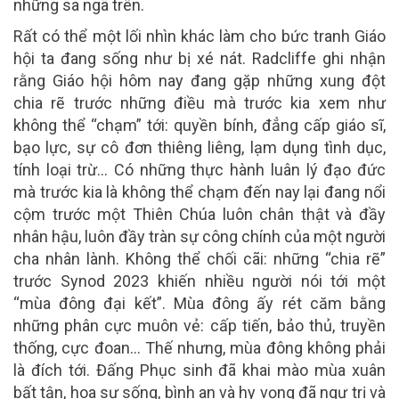
những sa ngã trên.
Rất có thể một lối nhìn khác làm cho bức tranh Giáo
hội ta đang sống như bị xé nát. Radcliffe ghi nhận
rằng Giáo hội hôm nay đang gặp những xung đột
chia rẽ trước những điều mà trước kia xem như
không thể “chạm” tới: quyền bính, đẳng cấp giáo sĩ,
bạo lực, sự cô đơn thiêng liêng, lạm dụng tình dục,
tính loại trừ… Có những thực hành luân lý đạo đức
mà trước kia là không thể chạm đến nay lại đang nổi
cộm trước một Thiên Chúa luôn chân thật và đầy
nhân hậu, luôn đầy tràn sự công chính của một người
cha nhân lành. Không thể chối cãi: những “chia rẽ”
trước Synod 2023 khiến nhiều người nói tới một
“mùa đông đại kết”. Mùa đông ấy rét căm bằng
những phân cực muôn vẻ: cấp tiến, bảo thủ, truyền
thống, cực đoan… Thế nhưng, mùa đông không phải
là đích tới. Đấng Phục sinh đã khai mào mùa xuân
bất tận, hoa sự sống, bình an và hy vọng đã ngự trị và