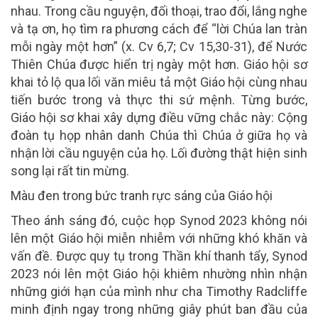
nhau. Trong cầu nguyện, đối thoại, trao đổi, lắng nghe
và tạ ơn, họ tìm ra phương cách để “lời Chúa lan tràn
mỗi ngày một hơn” (x. Cv 6,7; Cv 15,30-31), để Nước
Thiên Chúa được hiển trị ngày một hơn. Giáo hội sơ
khai tỏ lộ qua lối văn miêu tả một Giáo hội cùng nhau
tiến bước trong và thực thi sứ mệnh. Từng bước,
Giáo hội sơ khai xây dựng điều vững chắc này: Cộng
đoàn tụ họp nhân danh Chúa thì Chúa ở giữa họ và
nhận lời cầu nguyện của họ. Lối đường thật hiện sinh
song lại rất tin mừng.
Màu đen trong bức tranh rực sáng của Giáo hội
Theo ánh sáng đó, cuộc họp Synod 2023 không nói
lên một Giáo hội miễn nhiễm với những khó khăn và
vấn đề. Được quy tụ trong Thần khí thanh tẩy, Synod
2023 nói lên một Giáo hội khiêm nhường nhìn nhận
những giới hạn của mình như cha Timothy Radcliffe
minh định ngay trong những giây phút ban đầu của