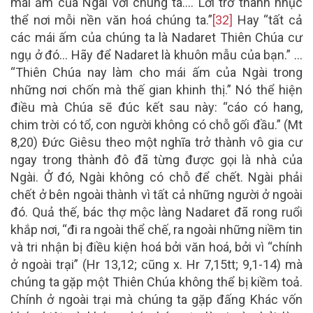
mái ấm của Ngài với chúng ta…. Lời trở thành nhục
thể nơi mỗi nền văn hoá chúng ta.”
[32]
Hay “tất cả
các mái ấm của chúng ta là Nadaret Thiên Chúa cư
ngụ ở đó… Hãy để Nadaret là khuôn mẫu của bạn.” …
“Thiên Chúa nay làm cho mái ấm của Ngài trong
những nơi chốn mà thế gian khinh thị.” Nó thể hiện
điều mà Chúa sẽ đúc kết sau này: “cáo có hang,
chim trời có tổ, con người không có chỗ gối đầu.” (Mt
8,20) Đức Giêsu theo một nghĩa trở thành vô gia cư
ngay trong thành đô đã từng được gọi là nhà của
Ngài. Ở đó, Ngài không có chỗ để chết. Ngài phải
chết ở bên ngoài thành vì tất cả những người ở ngoài
đó. Quả thế, bác thợ mộc làng Nadaret đã rong ruổi
khắp nơi, “đi ra ngoài thể chế, ra ngoài những niềm tin
và tri nhận bị điều kiện hoá bởi văn hoá, bởi vì “chính
ở ngoài trại” (Hr 13,12; cũng x. Hr 7,15tt; 9,1-14) mà
chúng ta gặp một Thiên Chúa không thể bị kiềm toả.
Chính ở ngoài trại mà chúng ta gặp đấng Khác vốn