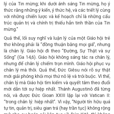
lý của Tin mừng; khi dưới ánh sáng Tin mừng, họ ý
thức rằng những ý kiến, ý thức hệ, và các triết lý cùng
với những chiến lược và kế hoạch chỉ là những cấu
trúc quản trị và chính trị thiếu hẳn tinh thần của Tin
mừng.”
Quả thế, lối suy nghĩ và luận lý của một Giáo hội trẻ
thơ không phải là “đồng thuận bằng mọi giá”, nhưng
là chân lý. Giáo hội đi theo “Đường, Sự Thật và sự
Sống” (Ga 14,6). Giáo hội không sáng tác ra chân lý,
nhưng để chân lý chiếm trọn mình. Giáo hội phục vụ
chân lý mà thôi. Quả thế, Đức Giêsu nói rõ sự thật
mới giải phóng khỏi mọi thứ nô lệ và trói buộc. Vì thế,
chân lý mà Giáo hội tìm kiếm và quyết tâm theo đuổi
mới dẫn tới sự hiệp nhất. Thánh Augustinô đã từng
nói, và được Đức Gioan XXIII lặp lại với Vatican II:
“trong chân lý: hiệp nhất”. Vì vậy, “Người tín hữu quá
tự tin, quản trị, siêu gian trá (hay trần tục) không rộng