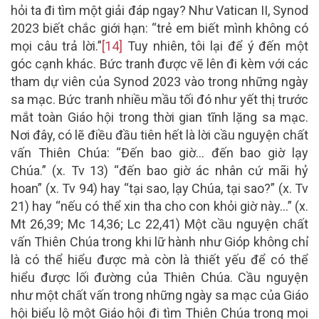
hỏi ta đi tìm một giải đáp ngay? Như Vatican II, Synod
2023 biết chắc giới hạn: “trẻ em biết mình không có
mọi câu trả lời.”
[14]
Tuy nhiên, tôi lại để ý đến một
góc cạnh khác. Bức tranh được vẽ lên đi kèm với các
tham dự viên của Synod 2023 vào trong những ngày
sa mạc. Bức tranh nhiều mầu tối đó như yết thị trước
mắt toàn Giáo hội trong thời gian tĩnh lặng sa mạc.
Nơi đây, có lẽ điều đầu tiên hết là lời cầu nguyện chất
vấn Thiên Chúa: “Đến bao giờ… đến bao giờ lạy
Chúa.” (x. Tv 13) “đến bao giờ ác nhân cứ mãi hỷ
hoan” (x. Tv 94) hay “tại sao, lạy Chúa, tại sao?” (x. Tv
21) hay “nếu có thể xin tha cho con khỏi giờ này…” (x.
Mt 26,39; Mc 14,36; Lc 22,41) Một cầu nguyện chất
vấn Thiên Chúa trong khi lữ hành như Gióp không chỉ
là có thể hiểu được mà còn là thiết yếu để có thể
hiểu được lối đường của Thiên Chúa. Cầu nguyện
như một chất vấn trong những ngày sa mạc của Giáo
hội biểu lộ một Giáo hội đi tìm Thiên Chúa trong mọi