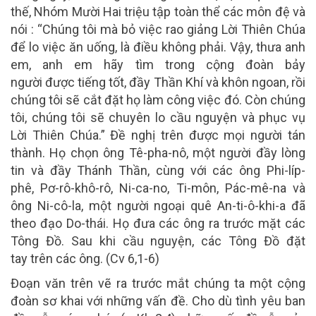
thế, Nhóm Mười Hai triệu tập toàn thể các môn đệ và
nói : “Chúng tôi mà bỏ việc rao giảng Lời Thiên Chúa
để lo việc ăn uống, là điều không phải. Vậy, thưa anh
em, anh em hãy tìm trong cộng đoàn bảy
người được tiếng tốt, đầy Thần Khí và khôn ngoan, rồi
chúng tôi sẽ cắt đặt họ làm công việc đó. Còn chúng
tôi, chúng tôi sẽ chuyên lo cầu nguyện và phục vụ
Lời Thiên Chúa.” Đề nghị trên được mọi người tán
thành. Họ chọn ông Tê-pha-nô, một người đầy lòng
tin và đầy Thánh Thần, cùng với các ông Phi-líp-
phê, Pơ-rô-khô-rô, Ni-ca-no, Ti-môn, Pác-mê-na và
ông Ni-cô-la, một người ngoại quê An-ti-ô-khi-a đã
theo đạo Do-thái. Họ đưa các ông ra trước mặt các
Tông Đồ. Sau khi cầu nguyện, các Tông Đồ đặt
tay trên các ông. (Cv 6,1-6)
Đoạn văn trên vẽ ra trước mắt chúng ta một cộng
đoàn sơ khai với những vấn đề. Cho dù tình yêu ban