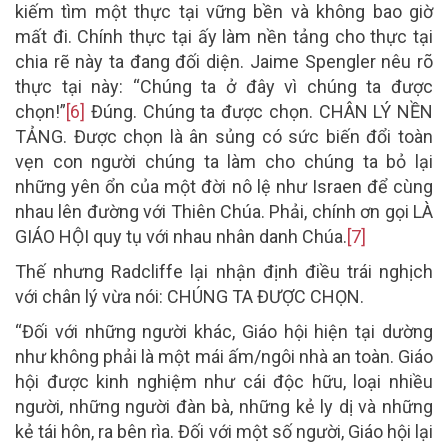
kiếm tìm một thực tại vững bền và không bao giờ
mất đi. Chính thực tại ấy làm nền tảng cho thực tại
chia rẽ này ta đang đối diện. Jaime Spengler nêu rõ
thực tại này: “Chúng ta ở đây vì chúng ta được
chọn!”
[6]
Đúng. Chúng ta được chọn. CHÂN LÝ NỀN
TẢNG. Được chọn là ân sủng có sức biến đổi toàn
vẹn con người chúng ta làm cho chúng ta bỏ lại
những yên ổn của một đời nô lệ như Israen để cùng
nhau lên đường với Thiên Chúa. Phải, chính ơn gọi LÀ
GIÁO HỘI quy tụ với nhau nhân danh Chúa.
[7]
Thế nhưng Radcliffe lại nhận định điều trái nghịch
với chân lý vừa nói: CHÚNG TA ĐƯỢC CHỌN.
“Đối với những người khác, Giáo hội hiện tại dường
như không phải là một mái ấm/ngôi nhà an toàn. Giáo
hội được kinh nghiệm như cái độc hữu, loại nhiều
người, những người đàn bà, những kẻ ly dị và những
kẻ tái hôn, ra bên rìa. Đối với một số người, Giáo hội lại