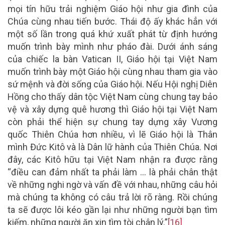
mọi tín hữu trải nghiệm Giáo hội như gia đình của
Chúa cùng nhau tiến bước. Thái độ ấy khác hẳn với
một số lần trong quá khứ xuất phát từ định hướng
muốn trình bày mình như pháo đài. Dưới ánh sáng
của chiếc la bàn Vatican II, Giáo hội tại Việt Nam
muốn trình bày một Giáo hội cùng nhau tham gia vào
sứ mệnh và đời sống của Giáo hội. Nếu Hội nghị Diên
Hồng cho thấy dân tộc Việt Nam cùng chung tay bảo
vệ và xây dựng quê hương thì Giáo hội tại Việt Nam
còn phải thể hiện sự chung tay dựng xây Vương
quốc Thiên Chúa hơn nhiều, vì lẽ Giáo hội là Thân
mình Đức Kitô và là Dân lữ hành của Thiên Chúa. Nơi
đây, các Kitô hữu tại Việt Nam nhận ra được rằng
“điều can đảm nhất ta phải làm … là phải chân thật
về những nghi ngờ và vấn đề với nhau, những câu hỏi
mà chúng ta không có câu trả lời rõ ràng. Rồi chúng
ta sẽ được lôi kéo gần lại như những người bạn tìm
kiếm, những người ăn xin tìm tòi chân lý.”
[16]