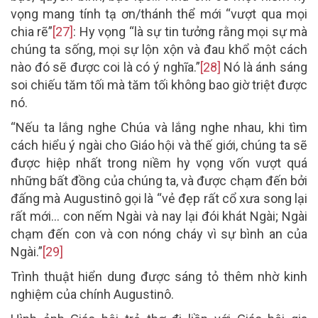
vọng mang tính tạ ơn/thánh thể mới “vượt qua mọi
chia rẽ”
[27]
: Hy vọng “là sự tin tưởng rằng mọi sự mà
chúng ta sống, mọi sự lộn xộn và đau khổ một cách
nào đó sẽ được coi là có ý nghĩa.”
[28]
Nó là ánh sáng
soi chiếu tăm tối mà tăm tối không bao giờ triệt được
nó.
“Nếu ta lắng nghe Chúa và lắng nghe nhau, khi tìm
cách hiểu ý ngài cho Giáo hội và thế giới, chúng ta sẽ
được hiệp nhất trong niềm hy vọng vốn vượt quá
những bất đồng của chúng ta, và được chạm đến bởi
đấng mà Augustinô gọi là “vẻ đẹp rất cổ xưa song lại
rất mới… con nếm Ngài và nay lại đói khát Ngài; Ngài
chạm đến con và con nóng cháy vì sự bình an của
Ngài.”
[29]
Trình thuật hiển dung được sáng tỏ thêm nhờ kinh
nghiệm của chính Augustinô.