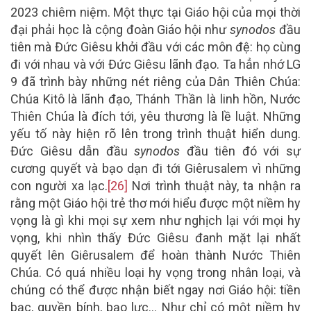
2023 chiêm niệm. Một thực tại Giáo hội của mọi thời
đại phải học là cộng đoàn Giáo hội như
synodos
đầu
tiên mà Đức Giêsu khởi đầu với các môn đệ: họ cùng
đi với nhau và với Đức Giêsu lãnh đạo. Ta hẳn nhớ LG
9 đã trình bày những nét riêng của Dân Thiên Chúa:
Chúa Kitô là lãnh đạo, Thánh Thần là linh hồn, Nước
Thiên Chúa là đích tới, yêu thương là lề luật. Những
yếu tố này hiện rõ lên trong trình thuật hiển dung.
Đức Giêsu dẫn đầu
synodos
đầu tiên đó với sự
cương quyết và bạo dạn đi tới Giêrusalem vì những
con người xa lạc.
[26]
Nơi trình thuật này, ta nhận ra
rằng một Giáo hội trẻ thơ mới hiểu được một niềm hy
vọng là gì khi mọi sự xem như nghịch lại với mọi hy
vọng, khi nhìn thấy Đức Giêsu đanh mặt lại nhất
quyết lên Giêrusalem để hoàn thành Nước Thiên
Chúa. Có quá nhiều loại hy vọng trong nhân loại, và
chúng có thể được nhận biết ngay nơi Giáo hội: tiền
bạc, quyền bính, bạo lực… Như chỉ có một niềm hy