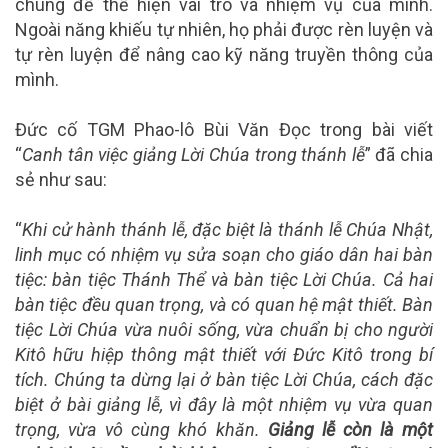
chúng để thể hiện vai trò và nhiệm vụ của mình.
Ngoài năng khiếu tự nhiên, họ phải được rèn luyện và
tự rèn luyện để nâng cao kỹ năng truyền thông của
mình.
Đức cố TGM Phao-lô Bùi Văn Đọc trong bài viết
“
Canh tân việc giảng Lời Chúa trong thánh lễ
” đã chia
sẻ như sau:
“
Khi cử hành
t
hánh lễ, đặc biệt là thánh lễ Chúa Nhật,
linh mục có nhiệm vụ sửa soạn cho giáo dân hai bàn
tiệc: bàn tiệc Thánh Thể và bàn tiệc Lời Chúa. Cả hai
bàn tiệc đều quan trọng, và có quan hệ mật thiết. Bàn
tiệc Lời Chúa vừa nuôi sống, vừa chuẩn bị cho người
Kitô hữu hiệp thông mật thiết với Đức Kitô trong bí
tích
.
Chúng ta dừng lại ở bàn tiệc Lời Chúa, cách đặc
biệt ở bài giảng lễ, vì đây là một nhiệm vụ vừa quan
trọng, vừa vô cùng khó khăn.
Giảng lễ còn là một