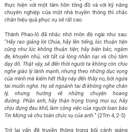
thực hiện với một tâm hồn tông đồ và với kỹ năng
chuyên nghiệp của một nhà truyền thông thì chắc
chắn hiệu quả phục vụ sẽ rất cao.
Thánh Phao-lô đã nhắc nhở môn đệ ngài như sau:
“
Hãy rao giảng lời Chúa, hãy lên tiếng, lúc thuận tiện
cũng như lúc không thuận tiện; hãy biện bác, ngăm
đe, khuyên nhủ, với tất cả lòng nhẫn nại và chủ tâm
dạy dỗ. Thật vậy, sẽ đến thời người ta không còn chịu
nghe giáo lý lành mạnh, nhưng theo những dục vọng
của mình mà kiếm hết thầy này đến thầy nọ, bởi ngứa
tai muốn nghe. Họ sẽ ngoảnh tai đi không nghe chân
lý, nhưng hướng về những chuyện hoang
đường. Phần anh, hãy thận trọng trong mọi sự, hãy
chịu đựng đau khổ, làm công việc của người loan báo
Tin Mừng và chu toàn chức vụ của anh.
” (2Tm 4, 2-5)
Trở lại vấn đề truyền thông trong bối cảnh giảng