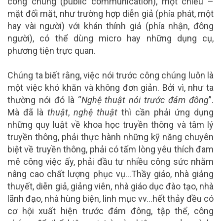
công chúng (public communication), một chiều –
mặt đối mặt, như trường hợp diễn giả (phía phát, một
hay vài người) với khán thính giả (phía nhận, đông
người), có thể dùng micro hay những dụng cụ,
phương tiện trực quan.
Chúng ta biết rằng, việc nói trước công chúng luôn là
một việc khó khăn và không đơn giản. Bởi vì, như ta
thường nói đó là “
Nghệ thuật nói trước đám đông
”.
Mà đã là
thuật
,
nghệ thuật
thì cần phải ứng dụng
những quy luật về khoa học truyền thông và tâm lý
truyền thông, phải thực hành những kỹ năng chuyên
biệt về truyền thông, phải có tấm lòng yêu thích đam
mê công việc ấy, phải đầu tư nhiều công sức nhằm
nâng cao chất lượng phục vụ…Thầy giáo, nhà giảng
thuyết, diễn giả, giảng viên, nhà giáo dục đào tạo, nhà
lãnh đạo, nhà hùng biện, linh mục vv…hết thảy đều có
cơ hội xuất hiện trước đám đông, tập thể, công