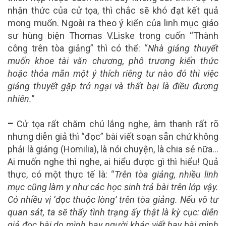
nhận thức của cử tọa, thì chắc sẽ khó đạt kết quả
mong muốn. Ngoài ra theo ý kiến của linh mục giáo
sư hùng biện Thomas V.Liske trong cuốn “Thành
công trên tòa giảng” thì có thể: “
Nhà giảng thuyết
muốn khoe tài văn chương, phô trương kiến thức
hoặc thỏa mãn một ý thích riêng tư nào đó thì việc
giảng thuyết gặp trở ngại và thất bại là điều đương
nhiên.
”
–
Cử tọa rất chăm chú lắng nghe, âm thanh rất rõ
nhưng diễn giả thì “đọc” bài viết soạn sẵn chứ không
phải là giảng (Homilia), là nói chuyện, là chia sẻ nữa…
Ai muốn nghe thì nghe, ai hiểu được gì thì hiểu! Quả
thực, có một thực tế là: “
Trên tòa giảng, nhiều linh
mục cũng làm y như các học sinh trả bài trên lớp vậy.
Có nhiều vị ‘đọc thuộc lòng’ trên tòa giảng. Nếu vô tư
quan sát, ta sẽ thấy tình trạng ấy thật là kỳ cục: diễn
giả đọc bài do mình hay người khác viết hay bài mình