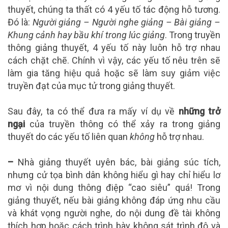
thuyết, chúng ta thất có 4 yếu tố tác động hỗ tương.
Đó là:
Người giảng – Người nghe giảng – Bài giảng –
Khung cảnh hay bầu khí trong lúc giảng
. Trong truyền
thông giảng thuyết, 4 yếu tố này luôn hỗ trợ nhau
cách chặt chẽ. Chính vì vậy, các yếu tố nêu trên sẽ
làm gia tăng hiệu quả hoặc sẽ làm suy giảm việc
truyền đạt của mục tử trong giảng thuyết.
Sau đây, ta có thể đưa ra mấy ví dụ về
những trở
ngại
của truyền thông có thể xảy ra trong giảng
thuyết do các yếu tố liên quan
không
hỗ trợ nhau.
–
Nhà giảng thuyết uyên bác, bài giảng súc tích,
nhưng cử tọa bình dân không hiểu gì hay chỉ hiểu lơ
mơ vì nội dung thông điệp “cao siêu” quá! Trong
giảng thuyết, nếu bài giảng không đáp ứng nhu cầu
và khát vọng người nghe, do nội dung đề tài không
thích hợp hoặc cách trình bày không sát trình độ và