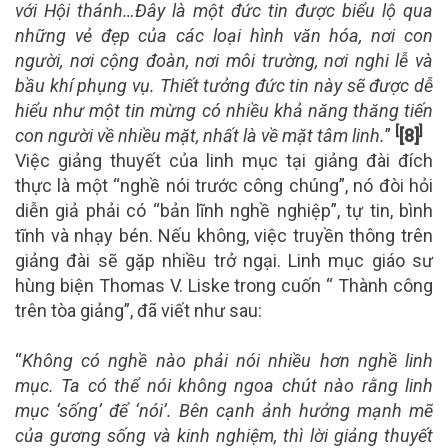
với Hội thánh…Đây là một đức tin được biểu lộ qua
những vẻ đẹp của các loại hình văn hóa, nơi con
người, nơi cộng đoàn, nơi môi trường, nơi nghi lễ và
bầu khí phụng vụ. Thiết tưởng đức tin này sẽ được dễ
hiểu như một tin mừng có nhiều khả năng thăng tiến
[
]
con người về nhiều mặt, nhất là về mặt tâm linh
.
”
[8]
Việc giảng thuyết của linh mục tại giảng đài đích
thực là một “nghề nói trước công chúng”, nó đòi hỏi
diễn giả phải có “bản lĩnh nghề nghiệp”, tự tin, bình
tĩnh và nhạy bén. Nếu không, việc truyền thông trên
giảng đài sẽ gặp nhiều trở ngại. Linh mục giáo sư
hùng biện Thomas V. Liske trong cuốn “ Thành công
trên tòa giảng”, đã viết như sau:
“
Không có nghề nào phải nói nhiều hơn nghề linh
mục. Ta có thể nói không ngoa chút nào rằng linh
mục ‘sống’ để ‘nói’. Bên cạnh ảnh hưởng mạnh mẽ
của gương sống và kinh nghiệm, thì lời giảng thuyết