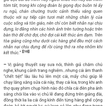
tóm tắt, trong khi cộng đoàn bị giọng đọc buồn tẻ ấy
ru ngủ, chán chường trước cảnh thiếu vắng quen
thuộc với sự tiếp cận tươi mát những chân lý của
cuộc sống và tôn giáo, nên chỉ còn biết nhẫn nại chịu
đựng, lơ đãng nhìn các hình ảnh trên tường hoặc trên
bàn thờ để chờ đợi, chờ đợi cái kết thúc ảm đạm. Trên
tòa giảng cũng như dưới các hàng ghế đều một cách
nhẫn nại chịu đựng để rồi cùng thở ra nhẹ nhõm khi
[[10]]
kết thúc.
”
–
Vị giảng thuyết say sưa nói, thính giả chăm chú
nghe, khung cảnh trang nghiêm…nhưng cái âm thanh
“chết tiệt” lâu lâu hú lên một cái, mấy chú giúp lễ
chạy lăng xăng sửa cái này, thay cái kia, trong khi anh
thợ quay phim chụp hình nào đó chĩa cái đèn pha ánh
sáng chói lòa vào vị chủ lễ đang đứng trên giảng đài,
đồng thời lia lia cái ống kính đến từng hàng ghế cộng
đoàn, kẻ tới người lui, cứ loạn cả lên, như đang trong