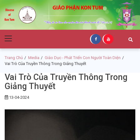
Skip
Skip
to
to
navigation
content
Giáo Phận Kon
Primary
Tum
Menu
Trang Chủ
Media
Giáo Dục - Phát Triển Con Người Toàn Diện
Vai Trò Của Truyền Thông Trong Giảng Thuyết
Vai Trò Của Truyền Thông Trong
Giảng Thuyết
13-04-2024