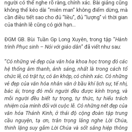
người có thể nghe rõ ràng, chính xác. Bài giảng cũng
không thể kéo dài “miên man” không điểm dừng, mà
cần điều tiết sao cho đủ “liều”, đủ “lượng” vì thời gian
của thánh lễ cũng có giới hạn…
ĐGM GB. Bùi Tuần Gp Long Xuyên, trong tập “
Hành
trình Phục sinh – Nói với giáo dân
” đã viết như sau:
“
Có những vẻ đẹp của văn hóa khoa học trong đó các
hệ thống âm thanh, ánh sáng, nhất là trong cách tổ
chức lễ, có trật tự, có ăn khớp, có chính xác. Có những
vẻ đẹp của văn hóa nhân văn ở bầu khí lịch sự, tế nhị,
bác ái, trong đó mỗi người đều được kính trọng, và
mỗi người đều biết tự trọng, tự thức, tự hiểu trách
nhiệm của mình đối với cuộc lễ. Có những nét đẹp của
văn hóa Thánh
K
inh, ở thái độ cộng đoàn tập trung
cầu nguyện, tạ ơn, trân trọng lắng nghe Lời Chúa,
thinh lặng suy gẫm Lời Chúa và sốt sắng hiệp thông