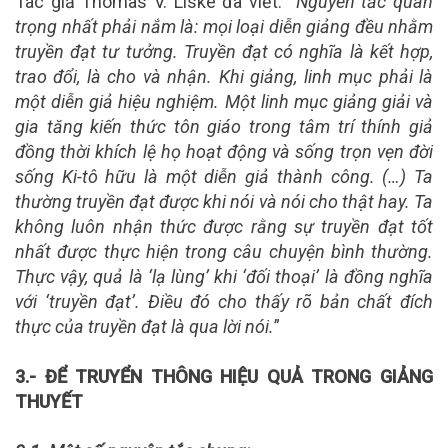
Tác giả Thomas V. Liske đã viết: “
Nguyên tắc quan
trọng nhất phải nắm là: mọi loại diễn giảng đều nhằm
truyền đạt tư tưởng. Truyền đạt có nghĩa là kết hợp,
trao đổi, là cho và nhận. Khi giảng, linh mục phải là
một diễn giả hiệu nghiệm. Một linh mục giảng giải và
gia tăng kiến thức tôn giáo trong tâm trí thính giả
đồng thời khích lệ họ hoạt động và sống trọn vẹn đời
sống Ki-tô hữu là một diễn giả thành công. (…) Ta
thường truyền đạt được khi nói và nói cho thật hay. Ta
không luôn nhận thức được rằng sự truyền đạt tốt
nhất được thực hiện trong câu chuyện bình thường.
Thực vậy, quả là ‘lạ lùng’ khi ‘đối thoại’ là đồng nghĩa
với ‘truyền đạt’. Điều đó cho thấy rõ bản chất đích
thực của truyền đạt là qua lời nói.
”
3.- ĐỂ TRUYỂN THÔNG HIỆU QUẢ TRONG GIẢNG
THUYẾT