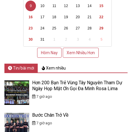
9
10
11
12
13
14
15
16
17
18
19
20
21
22
23
24
25
26
27
28
29
30
31
1
2
3
4
5
Hôm Nay
Xem Nhiều Hơn
Tin/bài mới
Xem nhiều
Hơn 200 Bạn Trẻ Vùng Tây Nguyên Tham Dự
Ngày Họp Mặt Ơn Gọi Đa Minh Rosa Lima
7 giờ ago
Bước Chân Trở Về
7 giờ ago