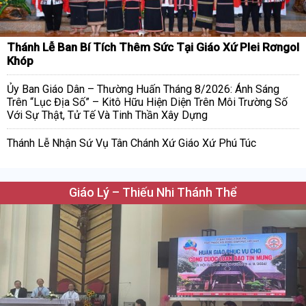
Thánh Lễ Ban Bí Tích Thêm Sức Tại Giáo Xứ Plei Rơngol
Khóp
Ủy Ban Giáo Dân – Thường Huấn Tháng 8/2026: Ánh Sáng
Trên “Lục Địa Số” – Kitô Hữu Hiện Diện Trên Môi Trường Số
Với Sự Thật, Tử Tế Và Tinh Thần Xây Dựng
Thánh Lễ Nhận Sứ Vụ Tân Chánh Xứ Giáo Xứ Phú Túc
Giáo Lý – Thiếu Nhi Thánh Thể