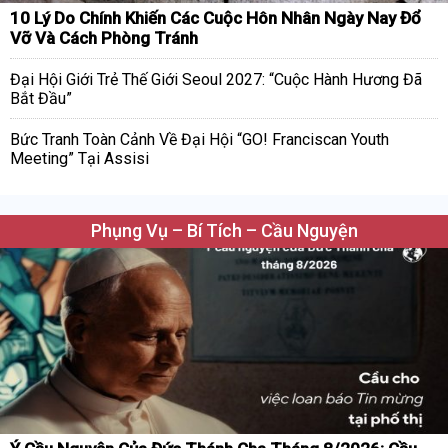
10 Lý Do Chính Khiến Các Cuộc Hôn Nhân Ngày Nay Đổ
Vỡ Và Cách Phòng Tránh
Đại Hội Giới Trẻ Thế Giới Seoul 2027: “Cuộc Hành Hương Đã
Bắt Đầu”
Bức Tranh Toàn Cảnh Về Đại Hội “GO! Franciscan Youth
Meeting” Tại Assisi
Phụng Vụ – Bí Tích – Cầu Nguyện