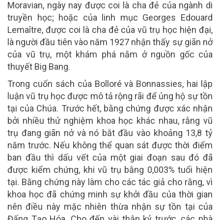
Moravian, ngày nay được coi là cha đẻ của ngành di
truyền học; hoặc của linh mục Georges Edouard
Lemaître, được coi là cha đẻ của vũ trụ học hiện đại,
là người đầu tiên vào năm 1927 nhận thấy sự giãn nở
của vũ trụ, một khám phá nằm ở nguồn gốc của
thuyết Big Bang.
Trong cuốn sách của Bolloré và Bonnassies, hai lập
luận vũ trụ học được mô tả rộng rãi để ủng hộ sự tồn
tại của Chúa. Trước hết, bằng chứng được xác nhận
bởi nhiều thử nghiệm khoa học khác nhau, rằng vũ
trụ đang giãn nở và nó bắt đầu vào khoảng 13,8 tỷ
năm trước. Nếu không thể quan sát được thời điểm
ban đầu thì dấu vết của một giai đoạn sau đó đã
được kiểm chứng, khi vũ trụ bằng 0,003% tuổi hiện
tại. Bằng chứng này làm cho các tác giả cho rằng, vì
khoa học đã chứng minh sự khởi đầu của thời gian
nên điều này mặc nhiên thừa nhận sự tồn tại của
Đấng Tạo Hóa. Cho đến vài thập kỷ trước, các nhà