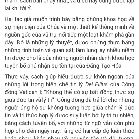
thành sách bán chạy nhất, và điều này cũng được lặp
lại khi tới Ý.
Hai tác giả muốn trình bày bằng chứng khoa học về
sự hiện diện của Chúa và một thiết kế thông minh về
nguồn gốc của vũ trụ, nối tiếp một loạt khám phá gần
đây. Đó là những lý thuyết, được chứng thực bằng
những tính toán và quan sát, làm lung lay nhiều niềm
tin được cho là của những người nhân danh khoa học
tuyên bố phủ nhận sự tồn tại của Đấng Tạo Hóa.
Thực vậy, sách giúp hiểu được sự khôn ngoan của
những lời trong hiến chế tín lý
Dei Filius
của Công
đồng Vatican I: “Không thể có sự bất đồng thực sự
giữa đức tin và lý trí”. Công đồng đã trả lời cho những
người ủng hộ sự không tương hợp giữa chân lý đức
tin và tri thức hợp lý được suy luận bởi lý trí tự nhiên,
bằng cách tuyên bố, với những từ ngữ vẫn còn phù
hợp cho đến ngày nay, rằng có hai cấp độ kiến thức
khác nhau, khác nhau về nguyên tắc và đối tượng,