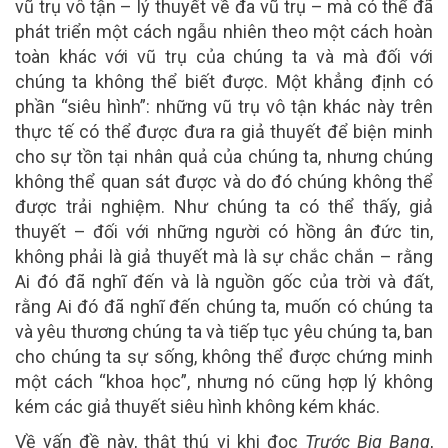
vũ trụ vô tận – lý thuyết về đa vũ trụ – mà có thể đã
phát triển một cách ngẫu nhiên theo một cách hoàn
toàn khác với vũ trụ của chúng ta và mà đối với
chúng ta không thể biết được. Một khẳng định có
phần “siêu hình”: những vũ trụ vô tận khác này trên
thực tế có thể được đưa ra giả thuyết để biện minh
cho sự tồn tại nhân quả của chúng ta, nhưng chúng
không thể quan sát được và do đó chúng không thể
được trải nghiệm. Như chúng ta có thể thấy, giả
thuyết – đối với những người có hồng ân đức tin,
không phải là giả thuyết mà là sự chắc chắn – rằng
Ai đó đã nghĩ đến và là nguồn gốc của trời và đất,
rằng Ai đó đã nghĩ đến chúng ta, muốn có chúng ta
và yêu thương chúng ta và tiếp tục yêu chúng ta, ban
cho chúng ta sự sống, không thể được chứng minh
một cách “khoa học”, nhưng nó cũng hợp lý không
kém các giả thuyết siêu hình không kém khác.
Về vấn đề này, thật thú vị khi đọc
Trước Big Bang
,