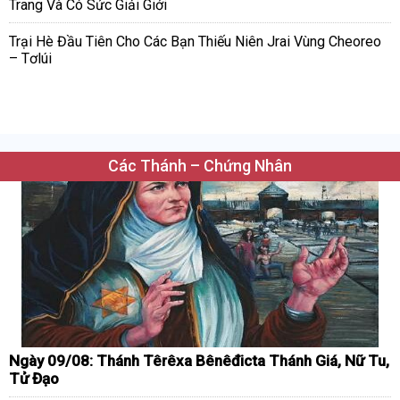
Trang Và Có Sức Giải Giới
Trại Hè Đầu Tiên Cho Các Bạn Thiếu Niên Jrai Vùng Cheoreo
– Tơlúi
Các Thánh – Chứng Nhân
Ngày 09/08: Thánh Têrêxa Bênêđicta Thánh Giá, Nữ Tu,
Tử Đạo