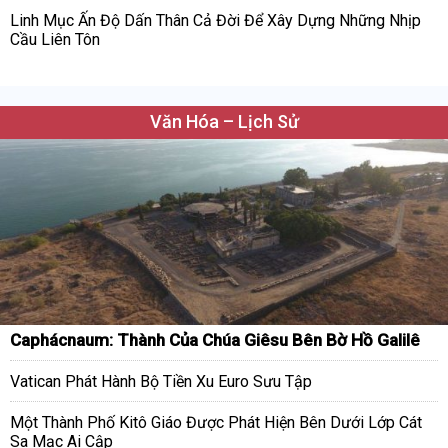
Linh Mục Ấn Độ Dấn Thân Cả Đời Để Xây Dựng Những Nhịp
Cầu Liên Tôn
Văn Hóa – Lịch Sử
Caphácnaum: Thành Của Chúa Giêsu Bên Bờ Hồ Galilê
Vatican Phát Hành Bộ Tiền Xu Euro Sưu Tập
Một Thành Phố Kitô Giáo Được Phát Hiện Bên Dưới Lớp Cát
Sa Mạc Ai Cập