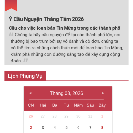
Ý Cầu Nguyện Tháng Tám 2026
Cầu cho việc loan báo Tin Mừng trong các thành phố
Chúng ta hãy cầu nguyện để tại các thành phố lớn, nơi
thường bị bao trùm bởi sự vô danh và cô đơn, chúng ta
có thể tìm ra những cách thức mới để loan báo Tin Mừng,
khám phá những con đường sáng tạo để xây dựng cộng
đoàn.
Lịch Phụng Vụ
Tháng 08, 2026
CN
Hai
Ba
Tư
Năm
Sáu
Bảy
26
27
28
29
30
31
1
2
3
4
5
6
7
8