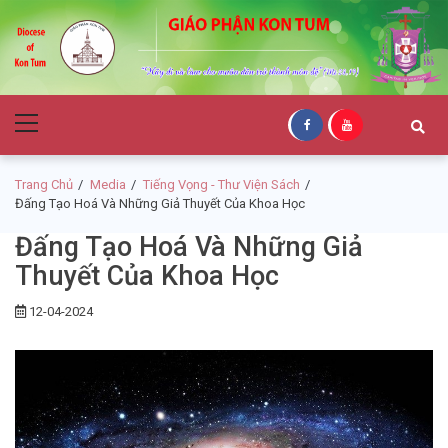
Skip
Skip
to
to
navigation
content
Giáo Phận Kon
Primary
Tum
Menu
Trang Chủ
Media
Tiếng Vọng - Thư Viện Sách
Đấng Tạo Hoá Và Những Giả Thuyết Của Khoa Học
Đấng Tạo Hoá Và Những Giả
Thuyết Của Khoa Học
12-04-2024