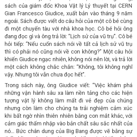
sách của giám đốc Khoa Vật lý Lý thuyết tại CERN
Gian Francesco Giudice, xuất bản vào tháng 9 năm
ngoái. Sách được viết do câu hỏi của một cô bé cùng
đi một chuyến tàu với nhà khoa học. Cô bé hỏi ông
đang đọc gì và ông trả lời: “Lịch sử của vũ trụ”. Cô bé
hỏi tiếp: “Nếu cuốn sách nói về tất cả lịch sử vũ trụ
thì có phải nó cũng nói về con không?” Một câu hỏi
khiến Giudice ngạc nhiên, không nói nên lời, và trả lời
một cách không chắc chắn: “Không, tôi không nghĩ
vậy. Nhưng tôi vẫn chưa đọc hết”.
Trong sách này, ông Giudice viết: “Việc khám phá
những vận hành sâu xa làm nền tảng cho các hiện
tượng vật lý không làm mất đi vẻ đẹp của chúng
nhưng còn làm cho chúng ta trải nghiệm cảm xúc
khi bất ngờ nhìn thiên nhiên bằng con mắt khác, với
cảm giác thấm nhập vào bản chất sâu sắc nhất của
nó… Bức chân dung của Big Bang được vẽ bằng sự