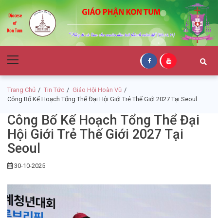
Skip
Skip
to
to
navigation
content
Giáo Phận Kon
Primary
Tum
Menu
Trang Chủ
Tin Tức
Giáo Hội Hoàn Vũ
Công Bố Kế Hoạch Tổng Thể Đại Hội Giới Trẻ Thế Giới 2027 Tại Seoul
Công Bố Kế Hoạch Tổng Thể Đại
Hội Giới Trẻ Thế Giới 2027 Tại
Seoul
30-10-2025