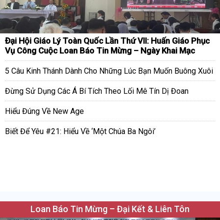
Đại Hội Giáo Lý Toàn Quốc Lần Thứ VII: Huấn Giáo Phục
Vụ Công Cuộc Loan Báo Tin Mừng – Ngày Khai Mạc
5 Câu Kinh Thánh Dành Cho Những Lúc Bạn Muốn Buông Xuôi
Đừng Sử Dụng Các Á Bí Tích Theo Lối Mê Tín Dị Đoan
Hiểu Đúng Về New Age
Biết Để Yêu #21: Hiểu Về ‘Một Chúa Ba Ngôi’
Loan Báo Tin Mừng – Đại Kết & Liên Tôn