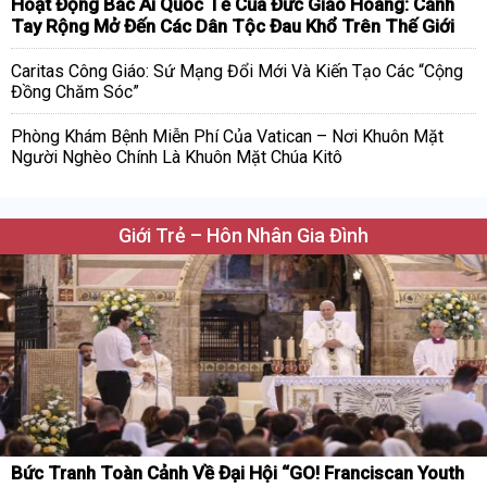
Hoạt Động Bác Ái Quốc Tế Của Đức Giáo Hoàng: Cánh
Tay Rộng Mở Đến Các Dân Tộc Đau Khổ Trên Thế Giới
Caritas Công Giáo: Sứ Mạng Đổi Mới Và Kiến Tạo Các “Cộng
Đồng Chăm Sóc”
Phòng Khám Bệnh Miễn Phí Của Vatican – Nơi Khuôn Mặt
Người Nghèo Chính Là Khuôn Mặt Chúa Kitô
Giới Trẻ – Hôn Nhân Gia Đình
Bức Tranh Toàn Cảnh Về Đại Hội “GO! Franciscan Youth