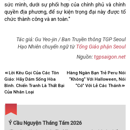
sức mình, dưới sự phối hợp của chính phủ và chính
quyền địa phương, để sự kiện trọng đại này được tổ
chức thành công và an toàn.”
Tác giả: Gu Yeo-jin / Ban Truyền thông TGP Seoul
Hạo Nhiên chuyển ngữ từ
Tổng Giáo phận Seoul
Nguồn:
tgpsaigon.net
Điều
Lời Kêu Gọi Của Các Tôn
Hàng Ngàn Bạn Trẻ Peru Nói
hướng
Giáo: Hãy Dám Sống Hòa
“Không” Với Halloween, Nói
bài
Bình. Chiến Tranh Là Thất Bại
“Có” Với Lễ Các Thánh
Của Nhân Loại
viết
Ý Cầu Nguyện Tháng Tám 2026