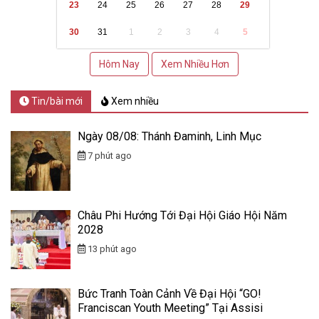
23
24
25
26
27
28
29
30
31
1
2
3
4
5
Hôm Nay
Xem Nhiều Hơn
Tin/bài mới
Xem nhiều
Ngày 08/08: Thánh Đaminh, Linh Mục
7 phút ago
Châu Phi Hướng Tới Đại Hội Giáo Hội Năm
2028
13 phút ago
Bức Tranh Toàn Cảnh Về Đại Hội “GO!
Franciscan Youth Meeting” Tại Assisi