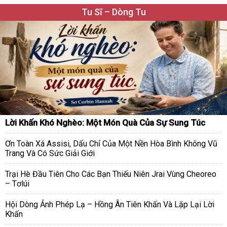
Tu Sĩ – Dòng Tu
Lời Khấn Khó Nghèo: Một Món Quà Của Sự Sung Túc
Ơn Toàn Xá Assisi, Dấu Chỉ Của Một Nền Hòa Bình Không Vũ
Trang Và Có Sức Giải Giới
Trại Hè Đầu Tiên Cho Các Bạn Thiếu Niên Jrai Vùng Cheoreo
– Tơlúi
Hội Dòng Ảnh Phép Lạ – Hồng Ân Tiên Khấn Và Lặp Lại Lời
Khấn