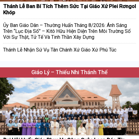
Thánh Lễ Ban Bí Tích Thêm Sức Tại Giáo Xứ Plei Rơngol
Khóp
Ủy Ban Giáo Dân – Thường Huấn Tháng 8/2026: Ánh Sáng
Trên “Lục Địa Số” – Kitô Hữu Hiện Diện Trên Môi Trường Số
Với Sự Thật, Tử Tế Và Tinh Thần Xây Dựng
Thánh Lễ Nhận Sứ Vụ Tân Chánh Xứ Giáo Xứ Phú Túc
Giáo Lý – Thiếu Nhi Thánh Thể