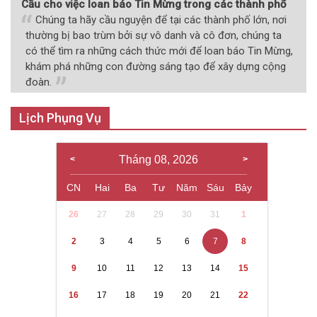
Cầu cho việc loan báo Tin Mừng trong các thành phố
Chúng ta hãy cầu nguyện để tại các thành phố lớn, nơi
thường bị bao trùm bởi sự vô danh và cô đơn, chúng ta
có thể tìm ra những cách thức mới để loan báo Tin Mừng,
khám phá những con đường sáng tạo để xây dựng cộng
đoàn.
Lịch Phụng Vụ
Tháng 08, 2026
CN
Hai
Ba
Tư
Năm
Sáu
Bảy
26
27
28
29
30
31
1
2
3
4
5
6
7
8
9
10
11
12
13
14
15
16
17
18
19
20
21
22