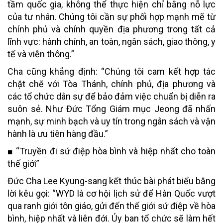
tầm quốc gia, không thể thực hiện chỉ bằng nỗ lực
của tư nhân. Chúng tôi cần sự phối hợp mạnh mẽ từ
chính phủ và chính quyền địa phương trong tất cả
lĩnh vực: hành chính, an toàn, ngân sách, giao thông, y
tế và viễn thông.”
Cha cũng khẳng định: “Chúng tôi cam kết hợp tác
chặt chẽ với Tòa Thánh, chính phủ, địa phương và
các tổ chức dân sự để bảo đảm việc chuẩn bị diễn ra
suôn sẻ. Như Đức Tổng Giám mục Jeong đã nhấn
mạnh, sự minh bạch và uy tín trong ngân sách và vận
hành là ưu tiên hàng đầu.”
■
“Truyền đi sứ điệp hòa bình và hiệp nhất cho toàn
thế giới”
Đức Cha Lee Kyung-sang kết thúc bài phát biểu bằng
lời kêu gọi: “WYD là cơ hội lịch sử để Hàn Quốc vượt
qua ranh giới tôn giáo, gửi đến thế giới sứ điệp về hòa
bình, hiệp nhất và liên đới. Ủy ban tổ chức sẽ làm hết