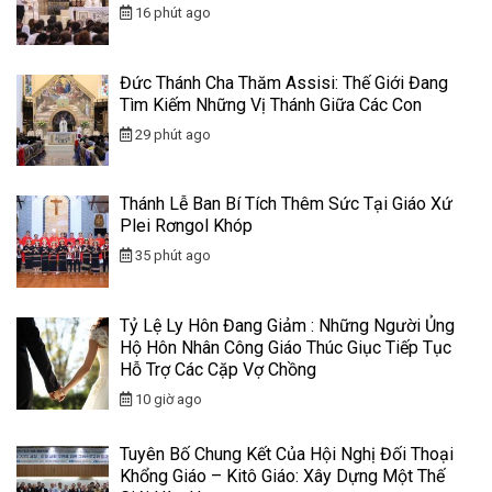
16 phút ago
Đức Thánh Cha Thăm Assisi: Thế Giới Đang
Tìm Kiếm Những Vị Thánh Giữa Các Con
29 phút ago
Thánh Lễ Ban Bí Tích Thêm Sức Tại Giáo Xứ
Plei Rơngol Khóp
35 phút ago
Tỷ Lệ Ly Hôn Đang Giảm : Những Người Ủng
Hộ Hôn Nhân Công Giáo Thúc Giục Tiếp Tục
Hỗ Trợ Các Cặp Vợ Chồng
10 giờ ago
Tuyên Bố Chung Kết Của Hội Nghị Đối Thoại
Khổng Giáo – Kitô Giáo: Xây Dựng Một Thế