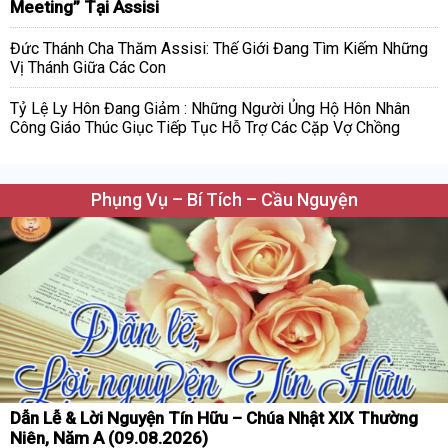
Meeting” Tại Assisi
Đức Thánh Cha Thăm Assisi: Thế Giới Đang Tìm Kiếm Những
Vị Thánh Giữa Các Con
Tỷ Lệ Ly Hôn Đang Giảm : Những Người Ủng Hộ Hôn Nhân
Công Giáo Thúc Giục Tiếp Tục Hỗ Trợ Các Cặp Vợ Chồng
Phụng Vụ – Bí Tích – Cầu Nguyện
Dẫn Lễ & Lời Nguyện Tín Hữu – Chúa Nhật XIX Thường
Niên, Năm A (09.08.2026)