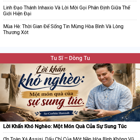
Linh Đạo Thánh Inhaxio Và Lời Mời Gọi Phân Định Giữa Thế
Giới Hiện Đại
Mùa Hè: Thời Gian Để Sống Tin Mừng Hòa Bình Và Lòng
Thương Xót
Tu Sĩ – Dòng Tu
Lời Khấn Khó Nghèo: Một Món Quà Của Sự Sung Túc
Ơn Toàn Xá Assisi, Dấu Chỉ Của Một Nền Hòa Bình Không Vũ