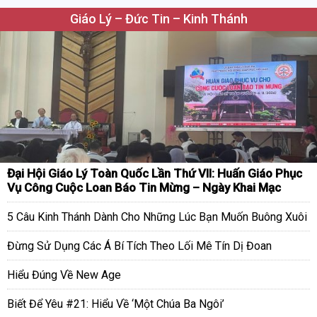
Giáo Lý – Đức Tin – Kinh Thánh
Đại Hội Giáo Lý Toàn Quốc Lần Thứ VII: Huấn Giáo Phục
Vụ Công Cuộc Loan Báo Tin Mừng – Ngày Khai Mạc
5 Câu Kinh Thánh Dành Cho Những Lúc Bạn Muốn Buông Xuôi
Đừng Sử Dụng Các Á Bí Tích Theo Lối Mê Tín Dị Đoan
Hiểu Đúng Về New Age
Biết Để Yêu #21: Hiểu Về ‘Một Chúa Ba Ngôi’