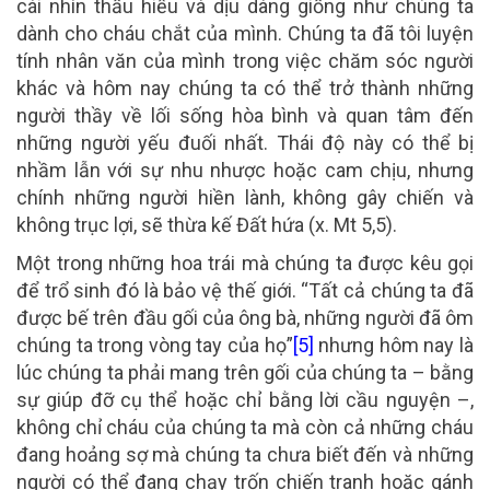
cái nhìn thấu hiểu và dịu dàng giống như chúng ta
dành cho cháu chắt của mình. Chúng ta đã tôi luyện
tính nhân văn của mình trong việc chăm sóc người
khác và hôm nay chúng ta có thể trở thành những
người thầy về lối sống hòa bình và quan tâm đến
những người yếu đuối nhất. Thái độ này có thể bị
nhầm lẫn với sự nhu nhược hoặc cam chịu, nhưng
chính những người hiền lành, không gây chiến và
không trục lợi, sẽ thừa kế Đất hứa (x. Mt 5,5).
Một trong những hoa trái mà chúng ta được kêu gọi
để trổ sinh đó là bảo vệ thế giới. “Tất cả chúng ta đã
được bế trên đầu gối của ông bà, những người đã ôm
chúng ta trong vòng tay của họ”
[5]
nhưng hôm nay là
lúc chúng ta phải mang trên gối của chúng ta – bằng
sự giúp đỡ cụ thể hoặc chỉ bằng lời cầu nguyện –,
không chỉ cháu của chúng ta mà còn cả những cháu
đang hoảng sợ mà chúng ta chưa biết đến và những
người có thể đang chạy trốn chiến tranh hoặc gánh