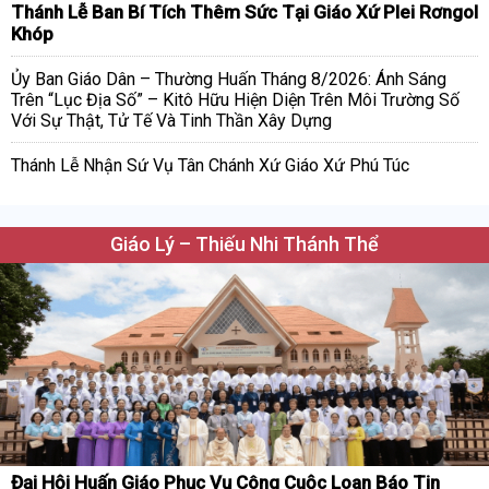
Thánh Lễ Ban Bí Tích Thêm Sức Tại Giáo Xứ Plei Rơngol
Khóp
Ủy Ban Giáo Dân – Thường Huấn Tháng 8/2026: Ánh Sáng
Trên “Lục Địa Số” – Kitô Hữu Hiện Diện Trên Môi Trường Số
Với Sự Thật, Tử Tế Và Tinh Thần Xây Dựng
Thánh Lễ Nhận Sứ Vụ Tân Chánh Xứ Giáo Xứ Phú Túc
Giáo Lý – Thiếu Nhi Thánh Thể
Đại Hội Huấn Giáo Phục Vụ Công Cuộc Loan Báo Tin