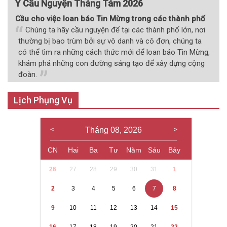
Ý Cầu Nguyện Tháng Tám 2026
Cầu cho việc loan báo Tin Mừng trong các thành phố
Chúng ta hãy cầu nguyện để tại các thành phố lớn, nơi
thường bị bao trùm bởi sự vô danh và cô đơn, chúng ta
có thể tìm ra những cách thức mới để loan báo Tin Mừng,
khám phá những con đường sáng tạo để xây dựng cộng
đoàn.
Lịch Phụng Vụ
Tháng 08, 2026
CN
Hai
Ba
Tư
Năm
Sáu
Bảy
26
27
28
29
30
31
1
2
3
4
5
6
7
8
9
10
11
12
13
14
15
16
17
18
19
20
21
22