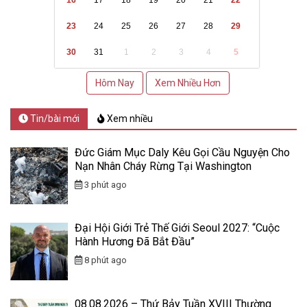
23
24
25
26
27
28
29
30
31
1
2
3
4
5
Hôm Nay
Xem Nhiều Hơn
Tin/bài mới
Xem nhiều
Đức Giám Mục Daly Kêu Gọi Cầu Nguyện Cho
Nạn Nhân Cháy Rừng Tại Washington
3 phút ago
Đại Hội Giới Trẻ Thế Giới Seoul 2027: “Cuộc
Hành Hương Đã Bắt Đầu”
8 phút ago
08.08.2026 – Thứ Bảy Tuần XVIII Thường