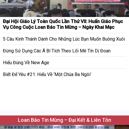
Đại Hội Giáo Lý Toàn Quốc Lần Thứ VII: Huấn Giáo Phục
Vụ Công Cuộc Loan Báo Tin Mừng – Ngày Khai Mạc
5 Câu Kinh Thánh Dành Cho Những Lúc Bạn Muốn Buông Xuôi
Đừng Sử Dụng Các Á Bí Tích Theo Lối Mê Tín Dị Đoan
Hiểu Đúng Về New Age
Biết Để Yêu #21: Hiểu Về ‘Một Chúa Ba Ngôi’
Loan Báo Tin Mừng – Đại Kết & Liên Tôn