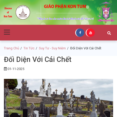
Skip
Skip
to
to
navigation
content
Giáo Phận Kon
Primary
Tum
Menu
Trang Chủ
Tin Tức
Suy Tư - Suy Niệm
Đối Diện Với Cái Chết
Đối Diện Với Cái Chết
01-11-2025