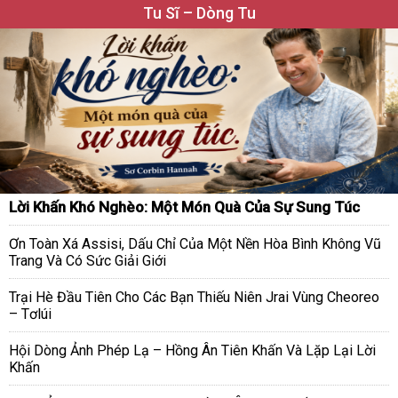
Tu Sĩ – Dòng Tu
Lời Khấn Khó Nghèo: Một Món Quà Của Sự Sung Túc
Ơn Toàn Xá Assisi, Dấu Chỉ Của Một Nền Hòa Bình Không Vũ
Trang Và Có Sức Giải Giới
Trại Hè Đầu Tiên Cho Các Bạn Thiếu Niên Jrai Vùng Cheoreo
– Tơlúi
Hội Dòng Ảnh Phép Lạ – Hồng Ân Tiên Khấn Và Lặp Lại Lời
Khấn