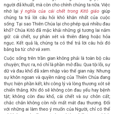
người đã khuất, mà còn cho chính chúng ta nữa. Việc
nhớ lại
ý nghĩa của cái chết trong Kitô giáo
giúp
chúng ta trả lời câu hỏi khó khăn nhất của cuộc
sống: Tại sao Thiên Chúa lại cho phép quá nhiều đau
khổ? Chúa Kitô đã mặc khải những gì tương lai nắm
giữ: cái chết, sự phán xét và thiên đàng hoặc hỏa
ngục. Kết quả là, chúng ta có thể trả lời câu hỏi đó
bằng ba từ:
chờ và xem
.
Cuộc sống trên trần gian không phải là toàn bộ câu
chuyện; thực ra, nó chỉ là phần mở đầu. Qua tội lỗi, sự
dữ và đau khổ đã xâm nhập vào thế gian này. Nhưng
sự khôn ngoan và quyền năng của Thiên Chúa đang
thực hiện phần kết, khi công lý và lòng thương xót sẽ
chiến thắng. Khi đó sẽ không còn đau yếu hay bệnh
tật; không còn đau khổ, cái chết và sự chôn cất;
chắc chắn không còn nỗi mất mát đau thương. Đối
với những ai làm theo ý muốn của Người, chỉ có thể