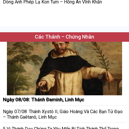
Dòng Ảnh Phép Lạ Kon Tum – Hồng Ân Vĩnh Khấn
Các Thánh – Chứng Nhân
Ngày 08/08: Thánh Đaminh, Linh Mục
Ngày 07/08: Thánh Xystô II, Giáo Hoàng Và Các Bạn Tử Đạo
– Thánh Gaêtanô, Linh Mục
5 Vị Thánh Dạy Chúng Ta Yêu Mến Bí Tích Thánh Thể Trong