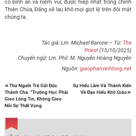
có bình an và niềm vui, được hiệp nhất trong chính
Thiên Chúa, Đấng sẽ lau khô mọi giọt lệ trên đôi mắt
chúng ta.
Tác giả: Lm. Michael Barone – Từ:
The
Priest
(15/10/2025)
Chuyển ngữ: Lm. Phil. M. Nguyễn Hoàng Nguyên
Nguồn:
giaophanvinhlong.net
Điều
Thư Người Trẻ Gửi Đức
Sự Hiểu Lầm Và Thành Kiến
hướng
Thánh Cha: “Trường Học Phải
Về Đạo Hiếu Kitô Giáo
bài
Gieo Lòng Tin, Không Gieo
Nỗi Sợ Thất Vọng
viết