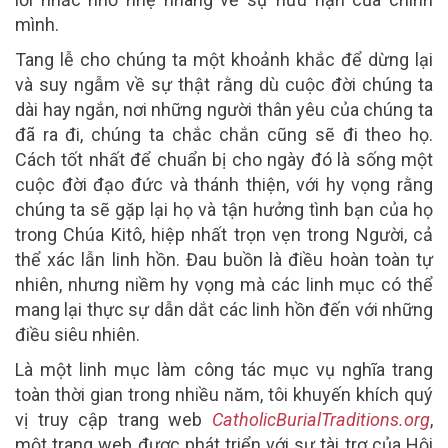
mình.
Tang lễ cho chúng ta một khoảnh khắc để dừng lại
và suy ngẫm về sự thật rằng dù cuộc đời chúng ta
dài hay ngắn, nơi những người thân yêu của chúng ta
đã ra đi, chúng ta chắc chắn cũng sẽ đi theo họ.
Cách tốt nhất để chuẩn bị cho ngày đó là sống một
cuộc đời đạo đức và thánh thiện, với hy vọng rằng
chúng ta sẽ gặp lại họ và tận hưởng tình bạn của họ
trong Chúa Kitô, hiệp nhất trọn vẹn trong Người, cả
thể xác lẫn linh hồn. Đau buồn là điều hoàn toàn tự
nhiên, nhưng niềm hy vọng mà các linh mục có thể
mang lại thực sự dẫn dắt các linh hồn đến với những
điều siêu nhiên.
Là một linh mục làm công tác mục vụ nghĩa trang
toàn thời gian trong nhiều năm, tôi khuyến khích quý
vị truy cập trang web
CatholicBurialTraditions.org
,
một trang web được phát triển với sự tài trợ của Hội