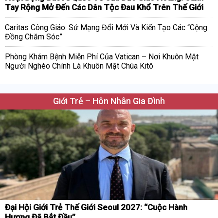
Tay Rộng Mở Đến Các Dân Tộc Đau Khổ Trên Thế Giới
Caritas Công Giáo: Sứ Mạng Đổi Mới Và Kiến Tạo Các “Cộng
Đồng Chăm Sóc”
Phòng Khám Bệnh Miễn Phí Của Vatican – Nơi Khuôn Mặt
Người Nghèo Chính Là Khuôn Mặt Chúa Kitô
Giới Trẻ – Hôn Nhân Gia Đình
Đại Hội Giới Trẻ Thế Giới Seoul 2027: “Cuộc Hành
Hương Đã Bắt Đầu”