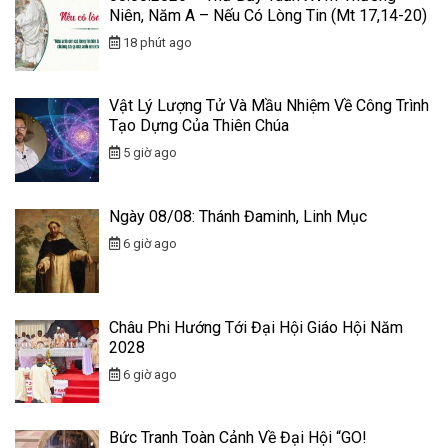
Niên, Năm A – Nếu Có Lòng Tin (Mt 17,14-20)
18 phút ago
Vật Lý Lượng Tử Và Mầu Nhiệm Về Công Trình
Tạo Dựng Của Thiên Chúa
5 giờ ago
Ngày 08/08: Thánh Đaminh, Linh Mục
6 giờ ago
Châu Phi Hướng Tới Đại Hội Giáo Hội Năm
2028
6 giờ ago
Bức Tranh Toàn Cảnh Về Đại Hội “GO!