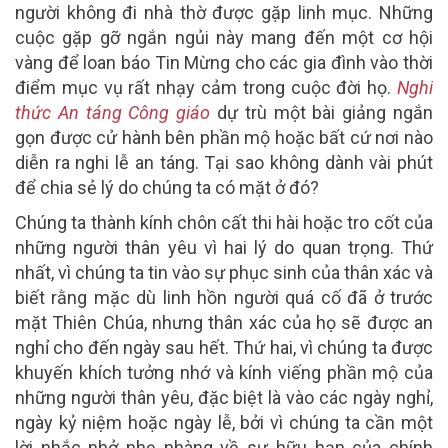
người không đi nhà thờ được gặp linh mục. Những
cuộc gặp gỡ ngắn ngủi này mang đến một cơ hội
vàng để loan báo Tin Mừng cho các gia đình vào thời
điểm mục vụ rất nhạy cảm trong cuộc đời họ.
Nghi
thức An táng Công giáo
dự trù một bài giảng ngắn
gọn được cử hành bên phần mộ hoặc bất cứ nơi nào
diễn ra nghi lễ an táng. Tại sao không dành vài phút
để chia sẻ lý do chúng ta có mặt ở đó?
Chúng ta thành kính chôn cất thi hài hoặc tro cốt của
những người thân yêu vì hai lý do quan trọng. Thứ
nhất, vì chúng ta tin vào sự phục sinh của thân xác và
biết rằng mặc dù linh hồn người quá cố đã ở trước
mặt Thiên Chúa, nhưng thân xác của họ sẽ được an
nghỉ cho đến ngày sau hết. Thứ hai, vì chúng ta được
khuyến khích tưởng nhớ và kính viếng phần mộ của
những người thân yêu, đặc biệt là vào các ngày nghỉ,
ngày kỷ niệm hoặc ngày lễ, bởi vì chúng ta cần một
lời nhắc nhở nhẹ nhàng về sự hữu hạn của chính