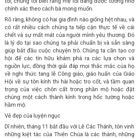
tôi; chúng tôi biết rằng mẹ tôi đang được tưởng nhớ
chính xác theo cách bà mong muốn.
Rõ ràng, không có hai gia đình nào giống hệt nhau, và
có rất nhiều cách chúng ta tiếp cận thực tế về cái
chết và sự mất mát của người mình yêu thương. Đó
là lý do tại sao chúng ta phải chuẩn bị và sẵn sàng
giúp bắt đầu cuộc chuyện trò. Chúng ta cần tạo cơ
hội để các tín hữu khám phá ra các lựa chọn và
nguồn lực, đồng thời giải đáp mọi thắc mắc của họ
về nghi thức tang lễ Công giáo, giáo huấn của Giáo
Hội về sự tôn kính thi hài hoặc tro cốt, và tầm quan
trọng của việc chôn cất trong phần mộ hoặc đặt
chúng một cách thành kính trong hốc tường hoặc
hầm mộ.
Vẻ đẹp của luyện ngục
Dĩ nhiên, tháng 11 bắt đầu với Lễ Các Thánh, tôn vinh
những kiệt tác của Thiên Chúa là các thánh, những