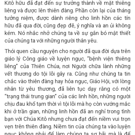
Kitô hữu đã đạt đến sự trưởng thành về mặt thiêng
liêng và được lên thiên đàng. Phần còn lại của tháng
tưởng niệm, được dành riêng cho linh hồn các tín
hữu đã qua đời, cũng đẹp đẽ, ý nghĩa và an ủi không
kém. Nó nhắc nhở chúng ta về sự gắn bó mật thiết
của chúng ta với những người thân yêu.
Thói quen cầu nguyện cho người đã qua đời dựa trên
giáo lý Công giáo về luyện ngục, “bệnh viện thiêng
liêng” của Thiên Chúa, nơi Người chữa lành những
vết thương do tội lỗi gây ra. Cũng như chúng ta tin
chắc vào thiên đàng hay hỏa ngục, Giáo Hội, với lòng
nhân từ yêu thương, đã liên tục dạy rằng có một
“trạng thái trung gian” của các linh hồn, những người
chịu đau khổ tạm thời vì tội lỗi mà họ còn vướng mắc
khi ở trần gian, những linh hồn đã an nghỉ trong tình
bạn với Chúa Kitô nhưng chưa đạt đến niềm vui trọn
vẹn trên thiên đàng. Niềm tin của chúng ta vào luyện
ngục không phải để làm chúng ta sợ hãi, mà là để