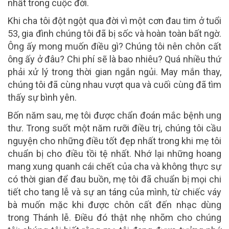
nhất trong cuộc đời.
Khi cha tôi đột ngột qua đời vì một cơn đau tim ở tuổi
53, gia đình chúng tôi đã bị sốc và hoàn toàn bất ngờ.
Ông ấy mong muốn điều gì? Chúng tôi nên chôn cất
ông ấy ở đâu? Chi phí sẽ là bao nhiêu? Quá nhiều thứ
phải xử lý trong thời gian ngắn ngủi. May mắn thay,
chúng tôi đã cùng nhau vượt qua và cuối cùng đã tìm
thấy sự bình yên.
Bốn năm sau, mẹ tôi được chẩn đoán mắc bệnh ung
thư. Trong suốt một năm rưỡi điều trị, chúng tôi cầu
nguyện cho những điều tốt đẹp nhất trong khi mẹ tôi
chuẩn bị cho điều tồi tệ nhất. Nhớ lại những hoang
mang xung quanh cái chết của cha và không thực sự
có thời gian để đau buồn, mẹ tôi đã chuẩn bị mọi chi
tiết cho tang lễ và sự an táng của mình, từ chiếc váy
bà muốn mặc khi được chôn cất đến nhạc dùng
trong Thánh lễ. Điều đó thật nhẹ nhõm cho chúng