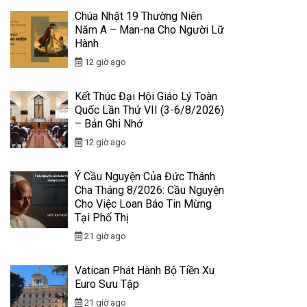
Chúa Nhật 19 Thường Niên
Năm A – Man-na Cho Người Lữ
Hành
12 giờ ago
Kết Thúc Đại Hội Giáo Lý Toàn
Quốc Lần Thứ VII (3-6/8/2026)
– Bản Ghi Nhớ
12 giờ ago
Ý Cầu Nguyện Của Đức Thánh
Cha Tháng 8/2026: Cầu Nguyện
Cho Việc Loan Báo Tin Mừng
Tại Phố Thị
21 giờ ago
Vatican Phát Hành Bộ Tiền Xu
Euro Sưu Tập
21 giờ ago