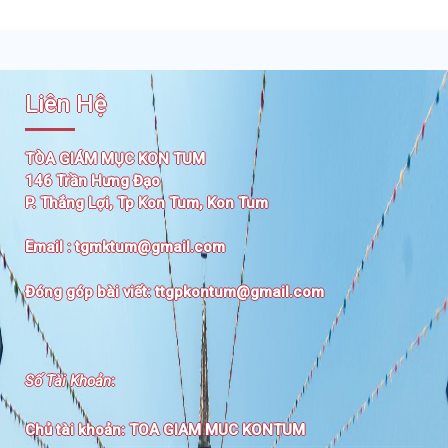
Liên Hệ
TÒA GIÁM MỤC KON TUM
146 Trần Hưng Đạo
P. Thắng Lợi, Tp Kon Tum, Kon Tum
Email :
tgmktum@gmail.com
Đóng góp bài viết:
ttgpkontum@gmail.com
Số Tài Khoản
:
Chủ tài khoản:
TOA GIAM MUC KONTUM