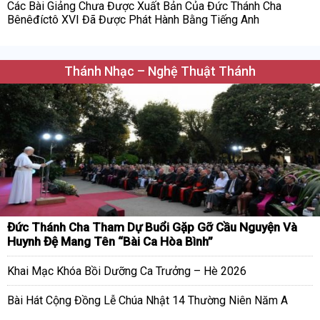
Các Bài Giảng Chưa Được Xuất Bản Của Đức Thánh Cha
Bênêđíctô XVI Đã Được Phát Hành Bằng Tiếng Anh
Thánh Nhạc – Nghệ Thuật Thánh
Đức Thánh Cha Tham Dự Buổi Gặp Gỡ Cầu Nguyện Và
Huynh Đệ Mang Tên “Bài Ca Hòa Bình”
Khai Mạc Khóa Bồi Dưỡng Ca Trưởng – Hè 2026
Bài Hát Cộng Đồng Lễ Chúa Nhật 14 Thường Niên Năm A