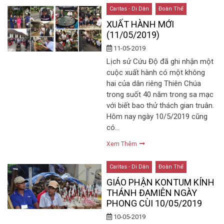
Caritas - Di Dân
Đoàn Thể
XUẤT HÀNH MỚI
(11/05/2019)
11-05-2019
Lịch sử Cứu Độ đã ghi nhận một
cuộc xuất hành có một không
hai của dân riêng Thiên Chúa
trong suốt 40 năm trong sa mạc
với biết bao thử thách gian truân.
Hôm nay ngày 10/5/2019 cũng
có…
Xem Thêm
Caritas - Di Dân
Đoàn Thể
GIÁO PHẬN KONTUM KÍNH
THÁNH ĐAMIÊN NGÀY
PHONG CÙI 10/05/2019
10-05-2019