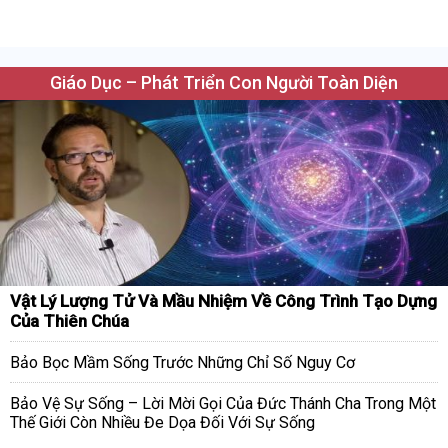
Giáo Dục – Phát Triển Con Người Toàn Diện
Vật Lý Lượng Tử Và Mầu Nhiệm Về Công Trình Tạo Dựng
Của Thiên Chúa
Bảo Bọc Mầm Sống Trước Những Chỉ Số Nguy Cơ
Bảo Vệ Sự Sống – Lời Mời Gọi Của Đức Thánh Cha Trong Một
Thế Giới Còn Nhiều Đe Dọa Đối Với Sự Sống