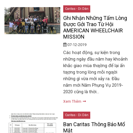
Caritas - Di Dân
Ghi Nhận Những Tấm Lòng
Được Gởi Trao Từ Hội
AMERICAN WHEELCHAIR
MISSION
07-12-2019
Các hoạt động, sự kiện trong
những ngày đầu năm hay khoảnh
khắc giao mùa thƣờng để lại ấn
tƣợng trong lòng mỗi ngƣời
những gì vừa mới xảy ra. Đầu
năm mới Năm Phụng Vụ 2019-
2020 cũng là thời…
Xem Thêm
Caritas - Di Dân
Ban Caritas Thông Báo Mổ
Mắt