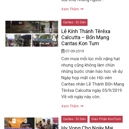
Xem Thêm
Caritas - Di Dân
Lễ Kính Thánh Têrêxa
Calcutta – Bổn Mạng
Caritas Kon Tum
07-09-2019
Cơn mưa mỗi lúc mỗi nặng hạt
nhưng cũng không làm chùn
những bước chân háo hức về dự
Ngày họp mặt các Hội viên
Caritas nhân Lễ Thánh Bổn Mạng
Têrêxa Calcutta ngày 05/9/2019.
Về với ngày này còn…
Xem Thêm
Caritas - Di Dân
Giáo Phận KonTum
Hy Vọng Cho Ngày Mai