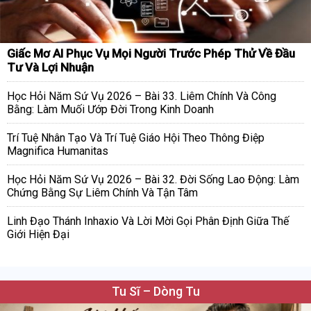
Giấc Mơ AI Phục Vụ Mọi Người Trước Phép Thử Về Đầu
Tư Và Lợi Nhuận
Học Hỏi Năm Sứ Vụ 2026 – Bài 33. Liêm Chính Và Công
Bằng: Làm Muối Ướp Đời Trong Kinh Doanh
Trí Tuệ Nhân Tạo Và Trí Tuệ Giáo Hội Theo Thông Điệp
Magnifica Humanitas
Học Hỏi Năm Sứ Vụ 2026 – Bài 32. Đời Sống Lao Động: Làm
Chứng Bằng Sự Liêm Chính Và Tận Tâm
Linh Đạo Thánh Inhaxio Và Lời Mời Gọi Phân Định Giữa Thế
Giới Hiện Đại
Tu Sĩ – Dòng Tu