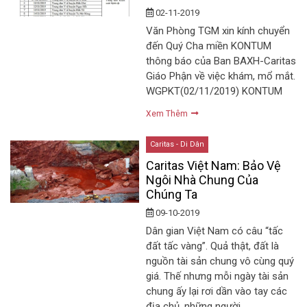
02-11-2019
Văn Phòng TGM xin kính chuyển
đến Quý Cha miền KONTUM
thông báo của Ban BAXH-Caritas
Giáo Phận về việc khám, mổ mắt.
WGPKT(02/11/2019) KONTUM
Xem Thêm
Caritas - Di Dân
Caritas Việt Nam: Bảo Vệ
Ngôi Nhà Chung Của
Chúng Ta
09-10-2019
Dân gian Việt Nam có câu “tấc
đất tấc vàng”. Quả thật, đất là
nguồn tài sản chung vô cùng quý
giá. Thế nhưng mỗi ngày tài sản
chung ấy lại rơi dần vào tay các
địa chủ, những người…