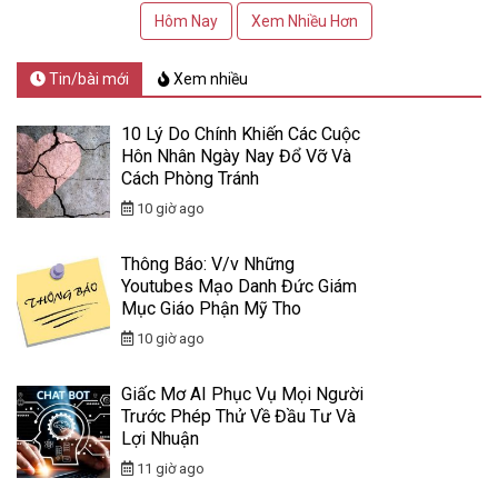
Hôm Nay
Xem Nhiều Hơn
Tin/bài mới
Xem nhiều
10 Lý Do Chính Khiến Các Cuộc
Hôn Nhân Ngày Nay Đổ Vỡ Và
Cách Phòng Tránh
10 giờ ago
Thông Báo: V/v Những
Youtubes Mạo Danh Đức Giám
Mục Giáo Phận Mỹ Tho
10 giờ ago
Giấc Mơ AI Phục Vụ Mọi Người
Trước Phép Thử Về Đầu Tư Và
Lợi Nhuận
11 giờ ago