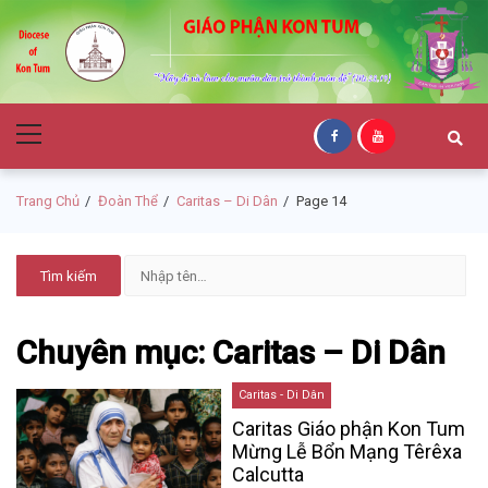
Skip
Skip
to
to
navigation
content
Giáo Phận Kon
Primary
Tum
Menu
Trang Chủ
Đoàn Thể
Caritas – Di Dân
Page 14
Chuyên mục: Caritas – Di Dân
Caritas - Di Dân
Caritas Giáo phận Kon Tum
Mừng Lễ Bổn Mạng Têrêxa
Calcutta