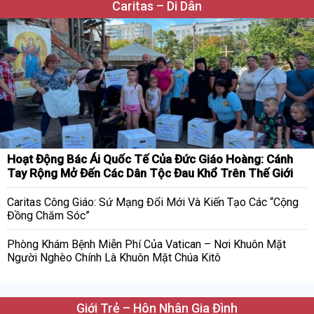
Caritas – Di Dân
Hoạt Động Bác Ái Quốc Tế Của Đức Giáo Hoàng: Cánh
Tay Rộng Mở Đến Các Dân Tộc Đau Khổ Trên Thế Giới
Caritas Công Giáo: Sứ Mạng Đổi Mới Và Kiến Tạo Các “Cộng
Đồng Chăm Sóc”
Phòng Khám Bệnh Miễn Phí Của Vatican – Nơi Khuôn Mặt
Người Nghèo Chính Là Khuôn Mặt Chúa Kitô
Giới Trẻ – Hôn Nhân Gia Đình