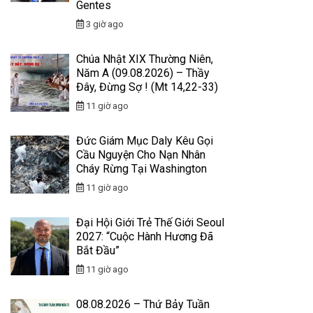
Gentes
3 giờ ago
Chúa Nhật XIX Thường Niên,
Năm A (09.08.2026) – Thầy
Đây, Đừng Sợ ! (Mt 14,22-33)
11 giờ ago
Đức Giám Mục Daly Kêu Gọi
Cầu Nguyện Cho Nạn Nhân
Cháy Rừng Tại Washington
11 giờ ago
Đại Hội Giới Trẻ Thế Giới Seoul
2027: “Cuộc Hành Hương Đã
Bắt Đầu”
11 giờ ago
08.08.2026 – Thứ Bảy Tuần