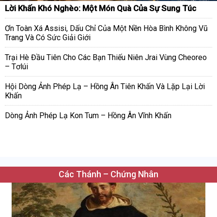
Lời Khấn Khó Nghèo: Một Món Quà Của Sự Sung Túc
Ơn Toàn Xá Assisi, Dấu Chỉ Của Một Nền Hòa Bình Không Vũ
Trang Và Có Sức Giải Giới
Trại Hè Đầu Tiên Cho Các Bạn Thiếu Niên Jrai Vùng Cheoreo
– Tơlúi
Hội Dòng Ảnh Phép Lạ – Hồng Ân Tiên Khấn Và Lặp Lại Lời
Khấn
Dòng Ảnh Phép Lạ Kon Tum – Hồng Ân Vĩnh Khấn
Các Thánh – Chứng Nhân