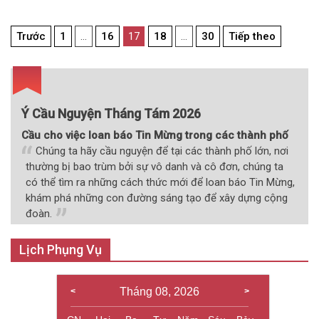
Điều
Trước
1
…
16
17
18
…
30
Tiếp theo
hướng
bài
viết
Ý Cầu Nguyện Tháng Tám 2026
Cầu cho việc loan báo Tin Mừng trong các thành phố
Chúng ta hãy cầu nguyện để tại các thành phố lớn, nơi
thường bị bao trùm bởi sự vô danh và cô đơn, chúng ta
có thể tìm ra những cách thức mới để loan báo Tin Mừng,
khám phá những con đường sáng tạo để xây dựng cộng
đoàn.
Lịch Phụng Vụ
Tháng 08, 2026