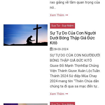
rao giảng về tầm quan trọng của
nó…
Xem Thêm
Suy Tư - Suy Niệm
Sự Tự Do Của Con Người
Dưới Bóng Thập Giá Đức
Kitô
28-03-2024
SỰ TỰ DO CỦA CON NGƯỜIDƯỚI
BÓNG THẬP GIÁ ĐỨC KITÔ
Giuse Đỗ Mạnh ThịnhĐại Chủng
Viện Thánh Giuse Xuân LộcTuần
Thánh 2024 Sứ điệp Mùa Chay
2024 mang tên “Thiên Chúa dẫn
chúng ta đi qua sa mạc đến tự…
Xem Thêm
Suy Tư - Suy Niệm