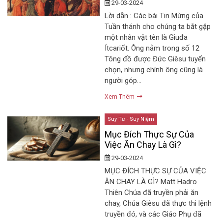
29-03-2024
Lời dẫn : Các bài Tin Mừng của
Tuần thánh cho chúng ta bắt gặp
một nhân vật tên là Giuđa
Ítcariốt. Ông nằm trong số 12
Tông đồ được Đức Giêsu tuyển
chọn, nhưng chính ông cũng là
người góp…
Xem Thêm
Suy Tư - Suy Niệm
Mục Đích Thực Sự Của
Việc Ăn Chay Là Gì?
29-03-2024
MỤC ĐÍCH THỰC SỰ CỦA VIỆC
ĂN CHAY LÀ GÌ? Matt Hadro
Thiên Chúa đã truyền phải ăn
chay, Chúa Giêsu đã thực thi lệnh
truyền đó, và các Giáo Phụ đã