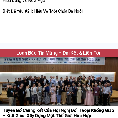
Hiểu Đúng Về New Age
Biết Để Yêu #21: Hiểu Về ‘Một Chúa Ba Ngôi’
Loan Báo Tin Mừng – Đại Kết & Liên Tôn
Tuyên Bố Chung Kết Của Hội Nghị Đối Thoại Khổng Giáo
– Kitô Giáo: Xây Dựng Một Thế Giới Hòa Hợp