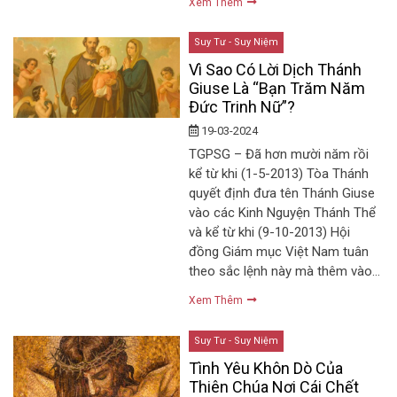
Xem Thêm
Suy Tư - Suy Niệm
Vì Sao Có Lời Dịch Thánh
Giuse Là “Bạn Trăm Năm
Đức Trinh Nữ”?
19-03-2024
TGPSG – Đã hơn mười năm rồi
kể từ khi (1-5-2013) Tòa Thánh
quyết định đưa tên Thánh Giuse
vào các Kinh Nguyện Thánh Thể
và kể từ khi (9-10-2013) Hội
đồng Giám mục Việt Nam tuân
theo sắc lệnh này mà thêm vào…
Xem Thêm
Suy Tư - Suy Niệm
Tình Yêu Khôn Dò Của
Thiên Chúa Nơi Cái Chết