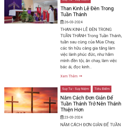
Than Kinh Lễ Đèn Trong
Tuần Thánh
26-03-2024
THAN KINH LỄ ĐÈN TRONG
TUẦN THÁNH Trong Tuần Thánh,
tuần sau cùng của Mùa Chay,
các tín hữu càng gia tăng làm
việc lành phúc đức, như hãm
mình đền tội, ăn chay, làm việc
bác ái, đọc kinh…
Xem Thêm
Suy Tư - Suy Niệm
Tiêu Điểm
Năm Cách Đơn Giản Để
Tuần Thánh Trở Nên Thánh
Thiện Hơn
23-03-2024
NĂM CÁCH ĐƠN GIẢN ĐỂ TUẦN