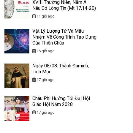
XVIII Thường Niên, Năm A –
Nếu Có Lòng Tin (Mt 17,14-20)
11 giờ ago
Vật Lý Lượng Tử Và Mầu
Nhiệm Về Công Trình Tạo Dựng
Của Thiên Chúa
16 giờ ago
Ngày 08/08: Thánh Đaminh,
Linh Mục
17 giờ ago
Châu Phi Hướng Tới Đại Hội
Giáo Hội Năm 2028
17 giờ ago