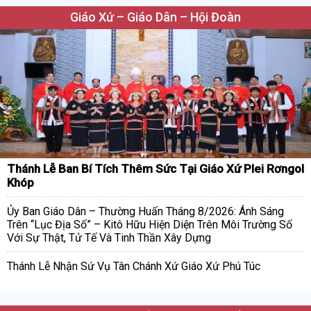
Giáo Xứ – Giáo Dân – Hội Đoàn
Thánh Lễ Ban Bí Tích Thêm Sức Tại Giáo Xứ Plei Rơngol
Khóp
Ủy Ban Giáo Dân – Thường Huấn Tháng 8/2026: Ánh Sáng
Trên “Lục Địa Số” – Kitô Hữu Hiện Diện Trên Môi Trường Số
Với Sự Thật, Tử Tế Và Tinh Thần Xây Dựng
Thánh Lễ Nhận Sứ Vụ Tân Chánh Xứ Giáo Xứ Phú Túc