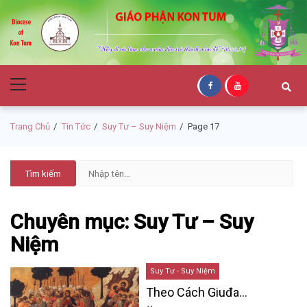
Skip
Skip
to
to
navigation
content
Giáo Phận Kon
Primary
Tum
Menu
Trang Chủ
Tin Tức
Suy Tư – Suy Niệm
Page 17
Chuyên mục: Suy Tư – Suy
Niệm
Suy Tư - Suy Niệm
Theo Cách Giuđa…