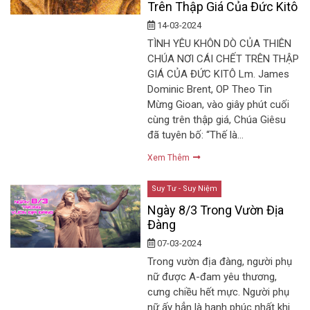
Trên Thập Giá Của Đức Kitô
14-03-2024
TÌNH YÊU KHÔN DÒ CỦA THIÊN
CHÚA NƠI CÁI CHẾT TRÊN THẬP
GIÁ CỦA ĐỨC KITÔ Lm. James
Dominic Brent, OP Theo Tin
Mừng Gioan, vào giây phút cuối
cùng trên thập giá, Chúa Giêsu
đã tuyên bố: “Thế là…
Xem Thêm
Suy Tư - Suy Niệm
Ngày 8/3 Trong Vườn Địa
Đàng
07-03-2024
Trong vườn địa đàng, người phụ
nữ được A-đam yêu thương,
cưng chiều hết mực. Người phụ
nữ ấy hẳn là hạnh phúc nhất khi