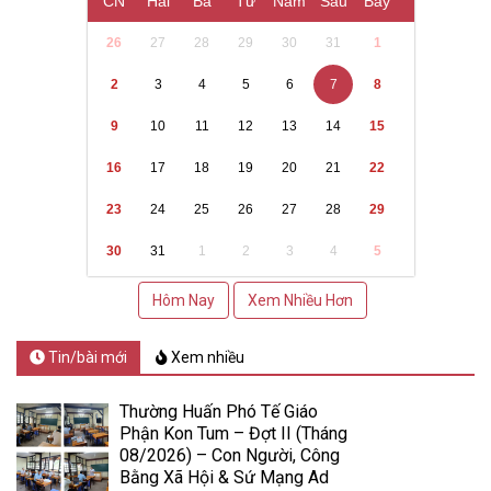
CN
Hai
Ba
Tư
Năm
Sáu
Bảy
26
27
28
29
30
31
1
2
3
4
5
6
7
8
9
10
11
12
13
14
15
16
17
18
19
20
21
22
23
24
25
26
27
28
29
30
31
1
2
3
4
5
Hôm Nay
Xem Nhiều Hơn
Tin/bài mới
Xem nhiều
Thường Huấn Phó Tế Giáo
Phận Kon Tum – Đợt II (Tháng
08/2026) – Con Người, Công
Bằng Xã Hội & Sứ Mạng Ad