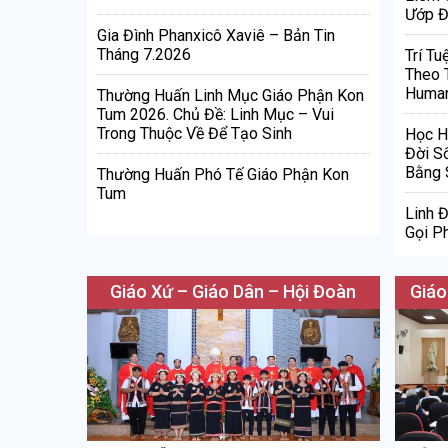
Ướp Đ
Gia Đình Phanxicô Xaviê – Bản Tin
Tháng 7.2026
Trí Tu
Theo 
Human
Thường Huấn Linh Mục Giáo Phận Kon
Tum 2026. Chủ Đề: Linh Mục – Vui
Trong Thuộc Về Để Tạo Sinh
Học H
Đời S
Bằng 
Thường Huấn Phó Tế Giáo Phận Kon
Tum
Linh 
Gọi Ph
Giáo Xứ – Giáo Dân – Hội Đoàn
Giáo