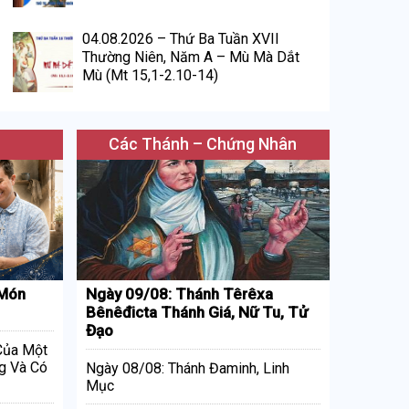
04.08.2026 – Thứ Ba Tuần XVII
Thường Niên, Năm A – Mù Mà Dắt
Mù (Mt 15,1-2.10-14)
Các Thánh – Chứng Nhân
 Món
Ngày 09/08: Thánh Têrêxa
Bênêđicta Thánh Giá, Nữ Tu, Tử
Đạo
 Của Một
g Và Có
Ngày 08/08: Thánh Đaminh, Linh
Mục