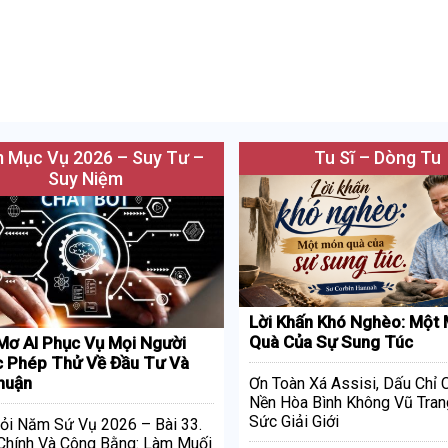
 Mục Vụ 2026 – Suy Tư –
Tu Sĩ – Dòng Tu
Suy Niệm
Lời Khấn Khó Nghèo: Một
Quà Của Sự Sung Túc
Mơ AI Phục Vụ Mọi Người
 Phép Thử Về Đầu Tư Và
huận
Ơn Toàn Xá Assisi, Dấu Chỉ
Nền Hòa Bình Không Vũ Tran
Sức Giải Giới
ỏi Năm Sứ Vụ 2026 – Bài 33.
Chính Và Công Bằng: Làm Muối