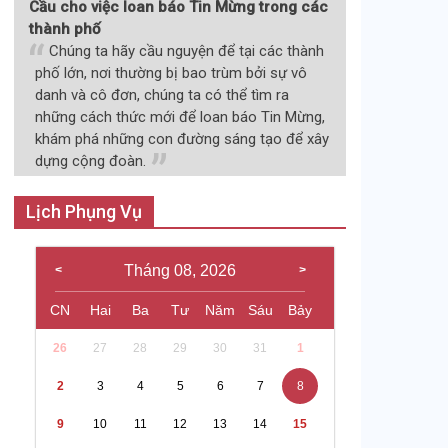
Cầu cho việc loan báo Tin Mừng trong các
thành phố
Chúng ta hãy cầu nguyện để tại các thành
phố lớn, nơi thường bị bao trùm bởi sự vô
danh và cô đơn, chúng ta có thể tìm ra
những cách thức mới để loan báo Tin Mừng,
khám phá những con đường sáng tạo để xây
dựng cộng đoàn.
Lịch Phụng Vụ
Tháng 08, 2026
CN
Hai
Ba
Tư
Năm
Sáu
Bảy
26
27
28
29
30
31
1
2
3
4
5
6
7
8
9
10
11
12
13
14
15