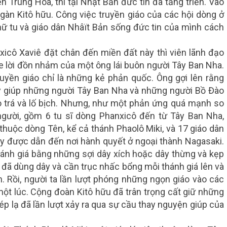
n Trung Hoa, thì tại Nhật Bản đức tin đã tăng triển. Vào
àn Kitô hữu. Công việc truyền giáo của các hội dòng ở
nữ tu và giáo dân Nhâït Bản sống đức tin của mình cách
icô Xaviê đặt chân đến miền đất này thì viên lãnh đạo
 lời đồn nhảm của một ông lái buôn người Tây Ban Nha.
uyền giáo chỉ là những kẻ phản quốc. Ông gợi lên rằng
y giúp những người Tây Ban Nha và những người Bồ Đào
o trá và lố bịch. Nhưng, như một phản ứng quá mạnh so
 người, gồm 6 tu sĩ dòng Phanxicô đến từ Tây Ban Nha,
thuộc dòng Tên, kể cả thánh Phaolô Miki, và 17 giáo dân
y được dẫn đến nơi hành quyết ở ngoại thành Nagasaki.
thánh giá bằng những sợi
dây xích hoặc dây thừng và kẹp
đã dùng dây và cần trục nhấc bổng mỗi thánh giá lên và
. Rồi, người ta lần lượt phóng những ngọn giáo vào các
ột lúc. Cộng đoàn Kitô hữu đã trân trọng cất giữ những
p lạ đã lần lượt xảy ra qua sự cầu thay nguyện giúp của