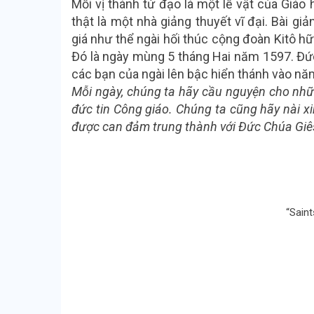
Mỗi vị thánh tử đạo là một lễ vật của Giáo 
thật là một nhà giảng thuyết vĩ đại. Bài g
giá như thể ngài hối thúc cộng đoàn Kitô hữ
Đó là ngày mùng 5 tháng Hai năm 1597. Đức
các bạn của ngài lên bậc hiển thánh vào nă
Mỗi ngày, chúng ta hãy cầu nguyện cho những
đức tin Công giáo. Chúng ta cũng hãy nài xi
được can đảm trung thành với Đức Chúa Giê
“Sain