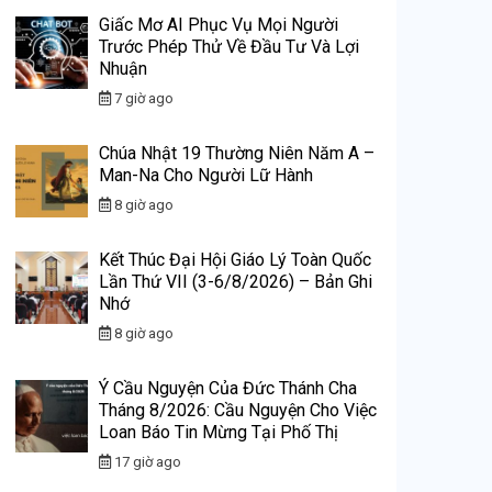
Giấc Mơ AI Phục Vụ Mọi Người
Trước Phép Thử Về Đầu Tư Và Lợi
Nhuận
7 giờ ago
Chúa Nhật 19 Thường Niên Năm A –
Man-Na Cho Người Lữ Hành
8 giờ ago
Kết Thúc Đại Hội Giáo Lý Toàn Quốc
Lần Thứ VII (3-6/8/2026) – Bản Ghi
Nhớ
8 giờ ago
Ý Cầu Nguyện Của Đức Thánh Cha
Tháng 8/2026: Cầu Nguyện Cho Việc
Loan Báo Tin Mừng Tại Phố Thị
17 giờ ago