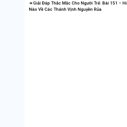
Điều
Giải Đáp Thắc Mắc Cho Người Trẻ: Bài 151 – H
hướng
Nào Về Các Thánh Vịnh Nguyền Rủa
bài
viết