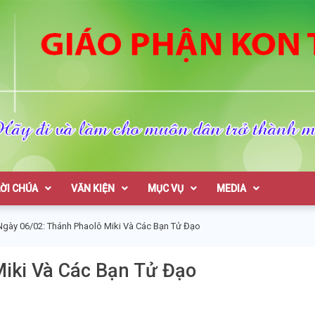
on Tum
LỜI CHÚA
VĂN KIỆN
MỤC VỤ
MEDIA
Ngày 06/02: Thánh Phaolô Miki Và Các Bạn Tử Đạo
iki Và Các Bạn Tử Đạo