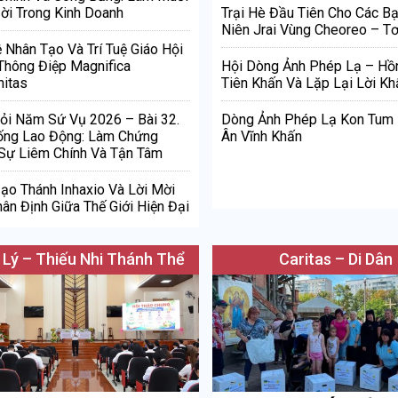
ời Trong Kinh Doanh
Trại Hè Đầu Tiên Cho Các Bạ
Niên Jrai Vùng Cheoreo – Tơ
ệ Nhân Tạo Và Trí Tuệ Giáo Hội
Thông Điệp Magnifica
Hội Dòng Ảnh Phép Lạ – Hồ
itas
Tiên Khấn Và Lặp Lại Lời Kh
ỏi Năm Sứ Vụ 2026 – Bài 32.
Dòng Ảnh Phép Lạ Kon Tum
ống Lao Động: Làm Chứng
Ân Vĩnh Khấn
Sự Liêm Chính Và Tận Tâm
Đạo Thánh Inhaxio Và Lời Mời
ân Định Giữa Thế Giới Hiện Đại
 Lý – Thiếu Nhi Thánh Thể
Caritas – Di Dân