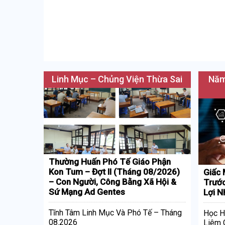
Linh Mục – Chủng Viện Thừa Sai
Năm
Thường Huấn Phó Tế Giáo Phận
Kon Tum – Đợt II (Tháng 08/2026)
Giấc 
– Con Người, Công Bằng Xã Hội &
Trước
Sứ Mạng Ad Gentes
Lợi N
Tĩnh Tâm Linh Mục Và Phó Tế – Tháng
Học H
08.2026
Liêm 