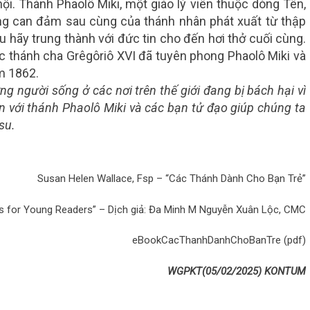
hội. Thánh Phaolô Miki, một giáo lý viên thuộc dòng Tên,
iảng can đảm sau cùng của thánh nhân phát xuất từ thập
u hãy trung thành với đức tin cho đến hơi thở cuối cùng.
 thánh cha Grêgôriô XVI đã tuyên phong Phaolô Miki và
m 1862.
 người sống ở các nơi trên thế giới đang bị bách hại vì
n với thánh Phaolô Miki và các bạn tử đạo giúp chúng ta
su.
Susan Helen Wallace, Fsp – “Các Thánh Dành Cho Bạn Trẻ”
ts for Young Readers” – Dịch giả: Đa Minh M Nguyễn Xuân Lộc, CMC
eBookCacThanhDanhChoBanTre (pdf)
WGPKT(05/02/2025) KONTUM