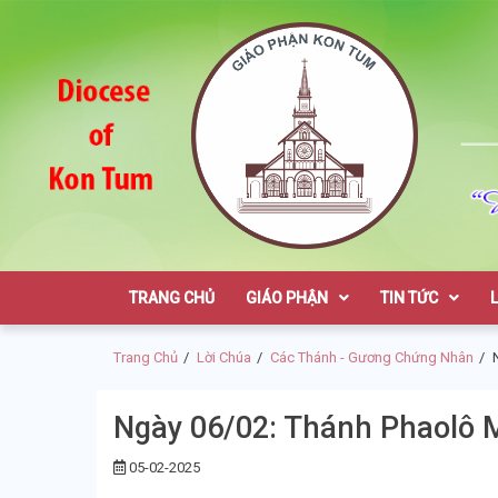
Skip
Skip
to
to
navigation
content
Giáo Phận K
TRANG CHỦ
GIÁO PHẬN
TIN TỨC
Trang Chủ
Lời Chúa
Các Thánh - Gương Chứng Nhân
Ngày 06/02: Thánh Phaolô M
05-02-2025