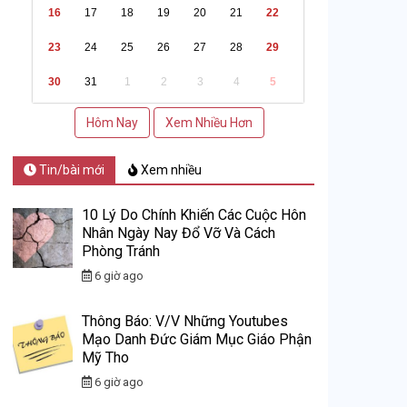
16
17
18
19
20
21
22
23
24
25
26
27
28
29
30
31
1
2
3
4
5
Hôm Nay
Xem Nhiều Hơn
Tin/bài mới
Xem nhiều
10 Lý Do Chính Khiến Các Cuộc Hôn
Nhân Ngày Nay Đổ Vỡ Và Cách
Phòng Tránh
6 giờ ago
Thông Báo: V/v Những Youtubes
Mạo Danh Đức Giám Mục Giáo Phận
Mỹ Tho
6 giờ ago