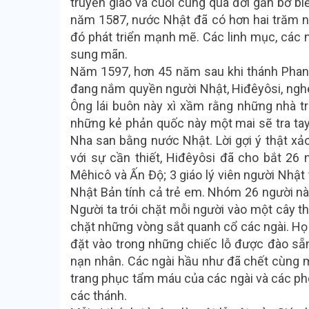
truyền giáo và cuối cùng qua đời gần bờ biể
năm 1587, nước Nhật đã có hơn hai trăm ng
đó phát triển mạnh mẽ. Các linh mục, các 
sung mãn.
Năm 1597, hơn 45 năm sau khi thánh Phanx
đang nắm quyền người Nhật, Hiđêyôsi, nghe
Ông lái buôn này xì xầm rằng những nhà tr
những kẻ phản quốc này một mai sẽ tra ta
Nha san bằng nước Nhật. Lời gợi ý thật xả
với sự cần thiết, Hiđêyôsi đã cho bắt 26
Mêhicô và Ấn Độ; 3 giáo lý viên người Nhật 
Nhật Bản tính cả trẻ em. Nhóm 26 người nà
Người ta trói chặt mỗi người vào một cây 
chặt những vòng sắt quanh cổ các ngài. Họ 
đặt vào trong những chiếc lỗ được đào sẵn
nạn nhân. Các ngài hầu như đã chết cùng m
trang phục tẩm máu của các ngài và các phé
các thánh.