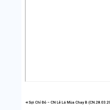
Điều
Sợi Chỉ Đỏ – CN Lễ Lá Mùa Chay B (CN.28.03.2
hướng