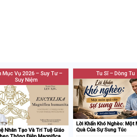
 Mục Vụ 2026 – Suy Tư –
Tu Sĩ – Dòng Tu
Suy Niệm
Lời Khấn Khó Nghèo: Một
Quà Của Sự Sung Túc
uệ Nhân Tạo Và Trí Tuệ Giáo
heo Thông Điệp Magnifica