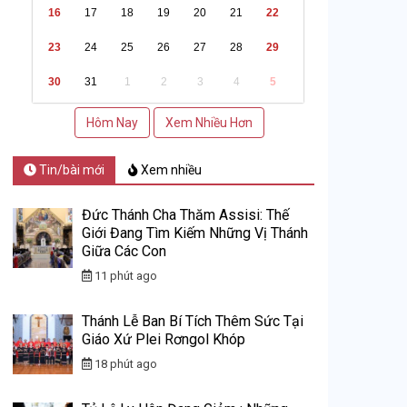
16
17
18
19
20
21
22
23
24
25
26
27
28
29
30
31
1
2
3
4
5
Hôm Nay
Xem Nhiều Hơn
Tin/bài mới
Xem nhiều
Đức Thánh Cha Thăm Assisi: Thế
Giới Đang Tìm Kiếm Những Vị Thánh
Giữa Các Con
11 phút ago
Thánh Lễ Ban Bí Tích Thêm Sức Tại
Giáo Xứ Plei Rơngol Khóp
18 phút ago