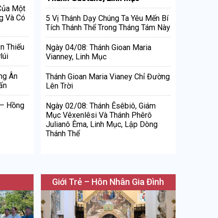
 Của Một
g Và Có
5 Vị Thánh Dạy Chúng Ta Yêu Mến Bí
Tích Thánh Thể Trong Tháng Tám Này
n Thiếu
Ngày 04/08: Thánh Gioan Maria
lúi
Vianney, Linh Mục
ng Ân
Thánh Gioan Maria Vianey Chỉ Đường
ấn
Lên Trời
 – Hồng
Ngày 02/08: Thánh Êsêbiô, Giám
Mục Vêxenlêsi Và Thánh Phêrô
Julianô Êma, Linh Mục, Lập Dòng
Thánh Thể
Giới Trẻ – Hôn Nhân Gia Đình