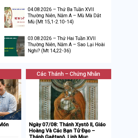
04.08.2026 – Thứ Ba Tuần XVII
Thường Niên, Năm A – Mù Mà Dắt
Mù (Mt 15,1-2.10-14)
03.08.2026 – Thứ Hai Tuần XVII
Thường Niên, Năm A – Sao Lại Hoài
Nghi? (Mt 14,22-36)
Các Thánh – Chứng Nhân
 Món
Ngày 07/08: Thánh Xystô II, Giáo
Hoàng Và Các Bạn Tử Đạo –
Thánh Gaêtanô, Linh Mục