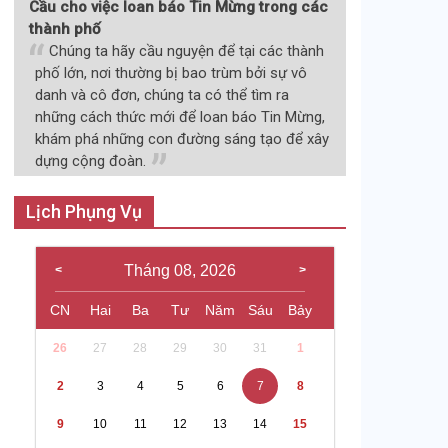
Cầu cho việc loan báo Tin Mừng trong các
thành phố
Chúng ta hãy cầu nguyện để tại các thành
phố lớn, nơi thường bị bao trùm bởi sự vô
danh và cô đơn, chúng ta có thể tìm ra
những cách thức mới để loan báo Tin Mừng,
khám phá những con đường sáng tạo để xây
dựng cộng đoàn.
Lịch Phụng Vụ
Tháng 08, 2026
CN
Hai
Ba
Tư
Năm
Sáu
Bảy
26
27
28
29
30
31
1
2
3
4
5
6
7
8
9
10
11
12
13
14
15