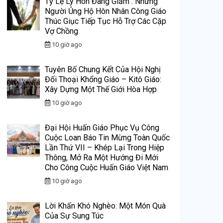
Tỷ Lệ Ly Hôn Đang Giảm : Những
Người Ủng Hộ Hôn Nhân Công Giáo
Thúc Giục Tiếp Tục Hỗ Trợ Các Cặp
Vợ Chồng
10 giờ ago
Tuyên Bố Chung Kết Của Hội Nghị
Đối Thoại Khổng Giáo – Kitô Giáo:
Xây Dựng Một Thế Giới Hòa Hợp
10 giờ ago
Đại Hội Huấn Giáo Phục Vụ Công
Cuộc Loan Báo Tin Mừng Toàn Quốc
Lần Thứ VII – Khép Lại Trong Hiệp
Thông, Mở Ra Một Hướng Đi Mới
Cho Công Cuộc Huấn Giáo Việt Nam
10 giờ ago
Lời Khấn Khó Nghèo: Một Món Quà
Của Sự Sung Túc