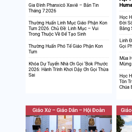
Huma
Gia Đình Phanxicô Xaviê – Bản Tin
Tháng 7.2026
Học H
Đời S
Thường Huấn Linh Mục Giáo Phận Kon
Bằng 
Tum 2026. Chủ Đề: Linh Mục – Vui
Trong Thuộc Về Để Tạo Sinh
Linh 
Gọi Ph
Thường Huấn Phó Tế Giáo Phận Kon
Tum
Mùa H
Mừng 
Khóa Dự Tuyển Nhà Ơn Gọi ‘Bok Phước
2026: Hành Trình Khơi Dậy Ơn Gọi Thừa
Sai
Học H
Tôn T
Chúa 
Giáo Xứ – Giáo Dân – Hội Đoàn
Giáo