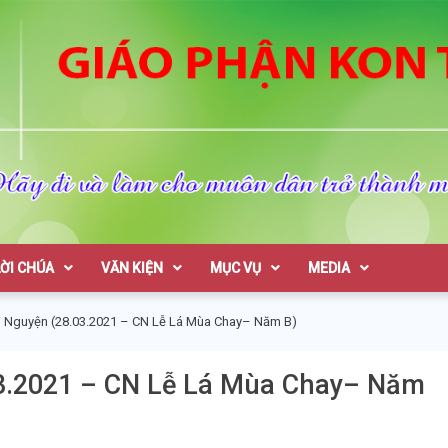
on Tum
LỜI CHÚA
VĂN KIỆN
MỤC VỤ
MEDIA
i Nguyện (28.03.2021 – CN Lễ Lá Mùa Chay– Năm B)
03.2021 – CN Lễ Lá Mùa Chay– Năm