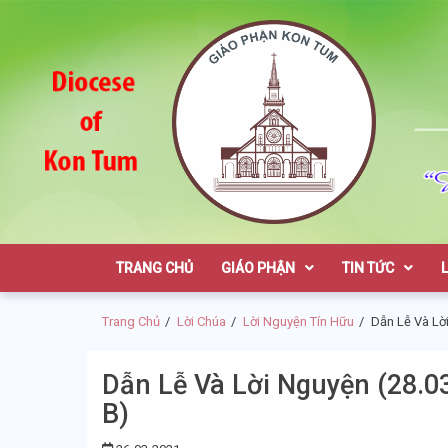
Skip
Skip
to
to
navigation
content
Giáo Phận K
TRANG CHỦ
GIÁO PHẬN
TIN TỨC
Trang Chủ
Lời Chúa
Lời Nguyện Tín Hữu
Dẫn Lễ Và Lờ
Dẫn Lễ Và Lời Nguyện (28.
B)