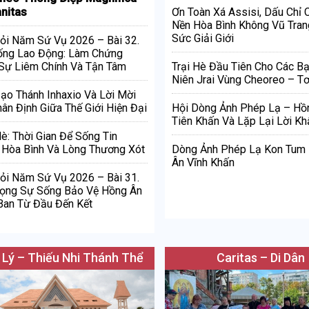
nitas
Ơn Toàn Xá Assisi, Dấu Chỉ
Nền Hòa Bình Không Vũ Tran
Sức Giải Giới
ỏi Năm Sứ Vụ 2026 – Bài 32.
ống Lao Động: Làm Chứng
Sự Liêm Chính Và Tận Tâm
Trại Hè Đầu Tiên Cho Các Bạ
Niên Jrai Vùng Cheoreo – Tơ
Đạo Thánh Inhaxio Và Lời Mời
ân Định Giữa Thế Giới Hiện Đại
Hội Dòng Ảnh Phép Lạ – Hồ
Tiên Khấn Và Lặp Lại Lời Kh
è: Thời Gian Để Sống Tin
Hòa Bình Và Lòng Thương Xót
Dòng Ảnh Phép Lạ Kon Tum
Ân Vĩnh Khấn
ỏi Năm Sứ Vụ 2026 – Bài 31.
rọng Sự Sống Bảo Vệ Hồng Ân
Ban Từ Đầu Đến Kết
 Lý – Thiếu Nhi Thánh Thể
Caritas – Di Dân