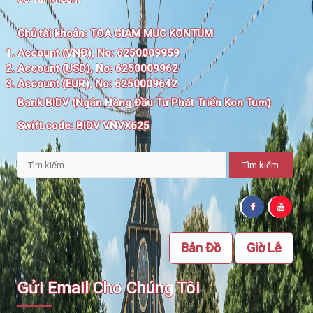
Chủ tài khoản:
TOA GIAM MUC KONTUM
Account (VNĐ), No: 6250009959
Account (USD), No: 6250009962
Account (EUR), No: 6250009642
Bank BIDV (Ngân Hàng Đầu Tư Phát Triển Kon Tum)
Swift code:
BIDV VNVX625
Tìm
kiếm
cho:
Bản Đồ
Giờ Lễ
Gửi Email Cho Chúng Tôi