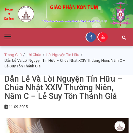
Skip
Skip
to
to
navigation
content
Giáo Phận Kon
Primary
Tum
Menu
Trang Chủ
Lời Chúa
Lời Nguyện Tín Hữu
Dẫn Lễ Và Lời Nguyện Tín Hữu – Chúa Nhật XXIV Thường Niên, Năm C –
Lễ Suy Tôn Thánh Giá
Dẫn Lễ Và Lời Nguyện Tín Hữu –
Chúa Nhật XXIV Thường Niên,
Năm C – Lễ Suy Tôn Thánh Giá
11-09-2025