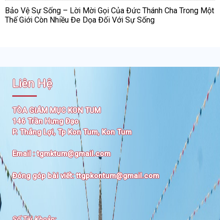
Bảo Vệ Sự Sống – Lời Mời Gọi Của Đức Thánh Cha Trong Một
Thế Giới Còn Nhiều Đe Dọa Đối Với Sự Sống
Liên Hệ
TÒA GIÁM MỤC KON TUM
146 Trần Hưng Đạo
P. Thắng Lợi, Tp Kon Tum, Kon Tum
Email :
tgmktum@gmail.com
Đóng góp bài viết:
ttgpkontum@gmail.com
Số Tài Khoản
: