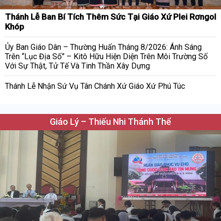
Thánh Lễ Ban Bí Tích Thêm Sức Tại Giáo Xứ Plei Rơngol
Khóp
Ủy Ban Giáo Dân – Thường Huấn Tháng 8/2026: Ánh Sáng
Trên “Lục Địa Số” – Kitô Hữu Hiện Diện Trên Môi Trường Số
Với Sự Thật, Tử Tế Và Tinh Thần Xây Dựng
Thánh Lễ Nhận Sứ Vụ Tân Chánh Xứ Giáo Xứ Phú Túc
Giáo Lý – Thiếu Nhi Thánh Thể