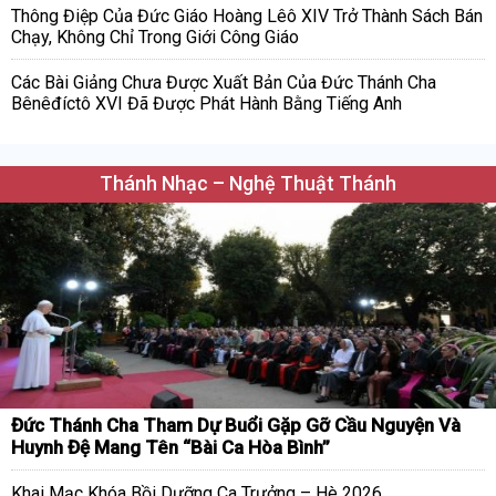
Thông Điệp Của Đức Giáo Hoàng Lêô XIV Trở Thành Sách Bán
Chạy, Không Chỉ Trong Giới Công Giáo
Các Bài Giảng Chưa Được Xuất Bản Của Đức Thánh Cha
Bênêđíctô XVI Đã Được Phát Hành Bằng Tiếng Anh
Thánh Nhạc – Nghệ Thuật Thánh
Đức Thánh Cha Tham Dự Buổi Gặp Gỡ Cầu Nguyện Và
Huynh Đệ Mang Tên “Bài Ca Hòa Bình”
Khai Mạc Khóa Bồi Dưỡng Ca Trưởng – Hè 2026