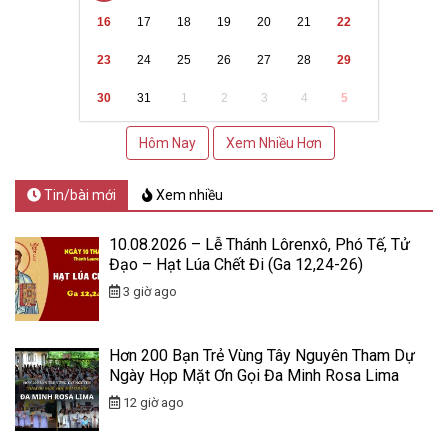
16
17
18
19
20
21
22
23
24
25
26
27
28
29
30
31
1
2
3
4
5
Hôm Nay
Xem Nhiều Hơn
Tin/bài mới
Xem nhiều
10.08.2026 – Lễ Thánh Lôrenxô, Phó Tế, Tử
Đạo – Hạt Lúa Chết Đi (Ga 12,24-26)
3 giờ ago
Hơn 200 Bạn Trẻ Vùng Tây Nguyên Tham Dự
Ngày Họp Mặt Ơn Gọi Đa Minh Rosa Lima
12 giờ ago