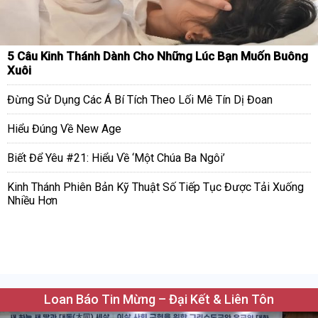
5 Câu Kinh Thánh Dành Cho Những Lúc Bạn Muốn Buông
Xuôi
Đừng Sử Dụng Các Á Bí Tích Theo Lối Mê Tín Dị Đoan
Hiểu Đúng Về New Age
Biết Để Yêu #21: Hiểu Về ‘Một Chúa Ba Ngôi’
Kinh Thánh Phiên Bản Kỹ Thuật Số Tiếp Tục Được Tải Xuống
Nhiều Hơn
Loan Báo Tin Mừng – Đại Kết & Liên Tôn