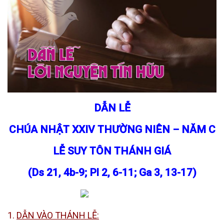
DẪN LỄ
CHÚA NHẬT XXIV THƯỜNG NIÊN – NĂM C
LỄ SUY TÔN THÁNH GIÁ
(Ds 21, 4b-9; Pl 2, 6-11; Ga 3, 13-17)
1.
DẪN VÀO THÁNH LỄ: