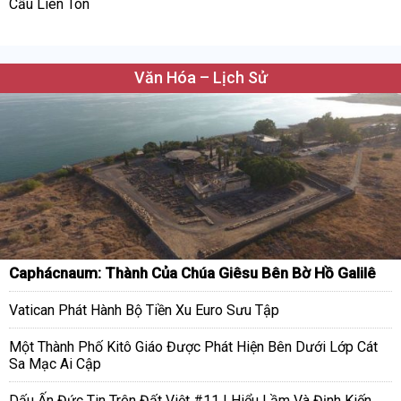
Cầu Liên Tôn
Văn Hóa – Lịch Sử
Caphácnaum: Thành Của Chúa Giêsu Bên Bờ Hồ Galilê
Vatican Phát Hành Bộ Tiền Xu Euro Sưu Tập
Một Thành Phố Kitô Giáo Được Phát Hiện Bên Dưới Lớp Cát
Sa Mạc Ai Cập
Dấu Ấn Đức Tin Trên Đất Việt #11 | Hiểu Lầm Và Định Kiến