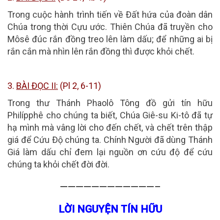
Trong cuộc hành trình tiến về Đất hứa của đoàn dân
Chúa trong thời Cựu ước. Thiên Chúa đã truyền cho
Môsê đúc rắn đồng treo lên làm dấu; để những ai bị
rắn cắn mà nhìn lên rắn đồng thì được khỏi chết.
3.
BÀI ĐỌC II:
(Pl 2, 6-11)
Trong thư Thánh Phaolô Tông đồ gửi tín hữu
Philípphê cho chúng ta biết, Chúa Giê-su Ki-tô đã tự
hạ mình mà vâng lời cho đến chết, và chết trên thập
giá để Cứu Độ chúng ta. Chính Người đã dùng Thánh
Giá làm dấu chỉ đem lại nguồn ơn cứu độ để cứu
chúng ta khỏi chết đời đời.
————————————–
LỜI NGUYỆN TÍN HỮU