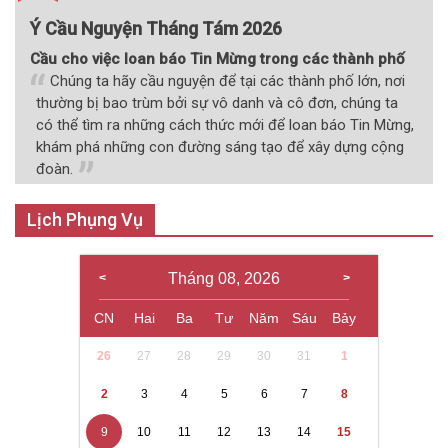
Ý Cầu Nguyện Tháng Tám 2026
Cầu cho việc loan báo Tin Mừng trong các thành phố
Chúng ta hãy cầu nguyện để tại các thành phố lớn, nơi
thường bị bao trùm bởi sự vô danh và cô đơn, chúng ta
có thể tìm ra những cách thức mới để loan báo Tin Mừng,
khám phá những con đường sáng tạo để xây dựng cộng
đoàn.
Lịch Phụng Vụ
Tháng 08, 2026
CN
Hai
Ba
Tư
Năm
Sáu
Bảy
26
27
28
29
30
31
1
2
3
4
5
6
7
8
9
10
11
12
13
14
15