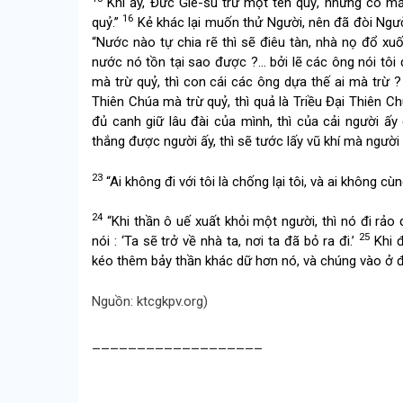
Khi ấy, Đức Giê-su trừ một tên quỷ, nhưng có mấ
16
quỷ.”
Kẻ khác lại muốn thử Người, nên đã đòi Ngườ
“Nước nào tự chia rẽ thì sẽ điêu tàn, nhà nọ đổ xu
nước nó tồn tại sao được ?… bởi lẽ các ông nói tôi
mà trừ quỷ, thì con cái các ông dựa thế ai mà trừ ?
Thiên Chúa mà trừ quỷ, thì quả là Triều Đại Thiên 
đủ canh giữ lâu đài của mình, thì của cải người ấ
thắng được người ấy, thì sẽ tước lấy vũ khí mà người
23
“Ai không đi với tôi là chống lại tôi, và ai không cù
24
“Khi thần ô uế xuất khỏi một người, thì nó đi rảo
25
nói : ‘Ta sẽ trở về nhà ta, nơi ta đã bỏ ra đi.’
Khi đ
kéo thêm bảy thần khác dữ hơn nó, và chúng vào ở đó.
Nguồn: ktcgkpv.org)
___________________