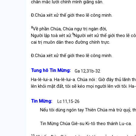
chân mắc lưới chính mình giăng sẵn.
Đ.
Chúa xét xử thế giới theo lẽ công minh.
8
Về phần Chúa, Chúa ngự trị ngàn đời,
9
Người lập toà xét xử.
Người xét xử thế giới theo lẽ c
cai trị muôn dân theo đường chính trực.
Đ.
Chúa xét xử thế giới theo lẽ công minh.
Tung hô Tin Mừng:
Ga 12,31b-32
Ha-lê-lui-a. Ha-lê-lui-a. Chúa nói : Giờ đây thủ lãnh 
lên khỏi mặt đất, tôi sẽ kéo mọi người lên với tôi. Ha-l
Tin Mừng:
Lc 11,15-26
Nếu tôi dùng ngón tay Thiên Chúa mà trừ quỷ, th
Tin Mừng Chúa Giê-su Ki-tô theo thánh Lu-ca.
15