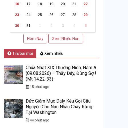
16
17
18
19
20
21
22
23
24
25
26
27
28
29
30
31
1
2
3
4
5
Hôm Nay
Xem Nhiều Hơn
Tin/bài mới
Xem nhiều
Chúa Nhật XIX Thường Niên, Năm A
(09.08.2026) – Thầy Đây, Đừng Sợ !
(Mt 14,22-33)
15 phút ago
Đức Giám Mục Daly Kêu Gọi Cầu
Nguyện Cho Nạn Nhân Cháy Rừng
Tại Washington
44 phút ago