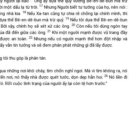
y người lại bảo : “Ông ấy dựa thế quỷ vương Bê-en-dê-bun mà trừ
17
i một dấu lạ từ trời.
Nhưng Người biết tư tưởng của họ, nên nói :
18
ống nhà kia.
Nếu Xa-tan cũng tự chia rẽ chống lại chính mình, thì
19
 dựa thế Bê-en-dê-bun mà trừ quỷ.
Nếu tôi dựa thế Bê-en-dê-bun
20
 Bởi vậy, chính họ sẽ xét xử các ông.
Còn nếu tôi dùng ngón tay
21
Chúa đã đến giữa các ông.
Khi một người mạnh được vũ trang đầy
22
y được an toàn.
Nhưng nếu có người mạnh thế hơn đột nhập và
 ấy vẫn tin tưởng và sẽ đem phân phát những gì đã lấy được.
ng tôi thu góp là phân tán.
 qua những nơi khô cháy, tìm chốn nghỉ ngơi. Mà vì tìm không ra, nó
26
ến nơi, nó thấy nhà được quét tước, dọn dẹp hẳn hoi.
Nó liền đi
 Rốt cuộc tình trạng của người ấy lại còn tệ hơn trước.”