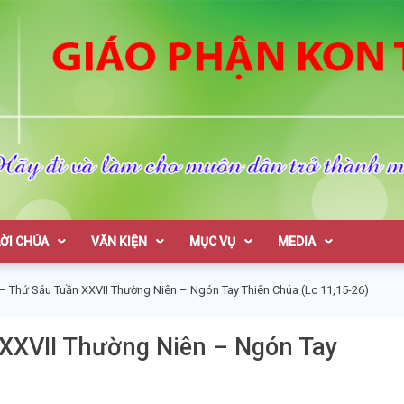
on Tum
LỜI CHÚA
VĂN KIỆN
MỤC VỤ
MEDIA
– Thứ Sáu Tuần XXVII Thường Niên – Ngón Tay Thiên Chúa (Lc 11,15-26)
 XXVII Thường Niên – Ngón Tay