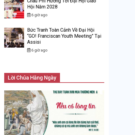
Châu Phi Hướng Tới Đại Hội Giáo
Hội Năm 2028
6 giờ ago
Bức Tranh Toàn Cảnh Về Đại Hội
“GO! Franciscan Youth Meeting” Tại
Assisi
6 giờ ago
Lời Chúa Hằng Ngày