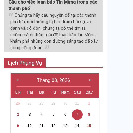
Cầu cho việc loan báo Tin Mừng trong các
thành phố
Chúng ta hãy cầu nguyện để tại các thành
phố lớn, nơi thường bị bao trùm bởi sự vô
danh và cô đơn, chúng ta có thể tìm ra
những cách thức mới để loan báo Tin Mừng,
khám phá những con đường sáng tạo để xây
dựng cộng đoàn.
Lịch Phụng Vụ
Tháng 08, 2026
CN
Hai
Ba
Tư
Năm
Sáu
Bảy
26
27
28
29
30
31
1
2
3
4
5
6
7
8
9
10
11
12
13
14
15