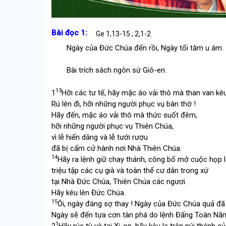
Bài đọc 1:
Ge 1,13-15 ; 2,1-2
Ngày của Đức Chúa đến rồi, Ngày tối tăm u ám.
Bài trích sách ngôn sứ Giô-en.
13
1
Hỡi các tư tế, hãy mặc áo vải thô mà than van kê
Rú lên đi, hỡi những người phục vụ bàn thờ !
Hãy đến, mặc áo vải thô mà thức suốt đêm,
hỡi những người phục vụ Thiên Chúa,
vì lễ hiến dâng và lễ tưới rượu
đã bị cấm cử hành nơi Nhà Thiên Chúa.
14
Hãy ra lệnh giữ chay thánh, công bố mở cuộc họp l
triệu tập các cụ già và toàn thể cư dân trong xứ
tại Nhà Đức Chúa, Thiên Chúa các ngươi.
Hãy kêu lên Đức Chúa.
15
Ôi, ngày đáng sợ thay ! Ngày của Đức Chúa quả đã 
Ngày sẽ đến tựa cơn tàn phá do lệnh Đấng Toàn Năn
1
2
Hãy rúc tù và tại Xi-on, hãy kêu la trên núi thánh củ