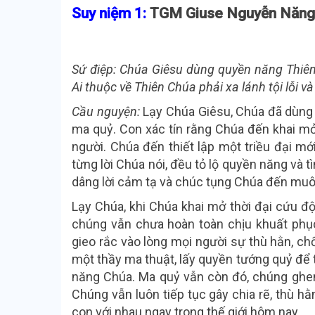
Suy niệm 1:
TGM Giuse Nguyễn Năng
Sứ điệp:
Chúa Giêsu dùng quyền năng Thiên 
Ai thuộc về Thiên Chúa phải xa lánh tội lỗi v
Cầu nguyện:
Lạy Chúa Giêsu, Chúa đã dùng 
ma quỷ. Con xác tín rằng Chúa đến khai m
người. Chúa đến thiết lập một triều đại mới
từng lời Chúa nói, đều tỏ lộ quyền năng và 
dâng lời cảm tạ và chúc tụng Chúa đến muô
Lạy Chúa, khi Chúa khai mở thời đại cứu đ
chúng vẫn chưa hoàn toàn chịu khuất ph
gieo rắc vào lòng mọi người sự thù hằn, c
một thầy ma thuật, lấy quyền tướng quỷ để 
năng Chúa. Ma quỷ vẫn còn đó, chúng ghe
Chúng vẫn luôn tiếp tục gây chia rẽ, thù h
con với nhau ngay trong thế giới hôm nay.