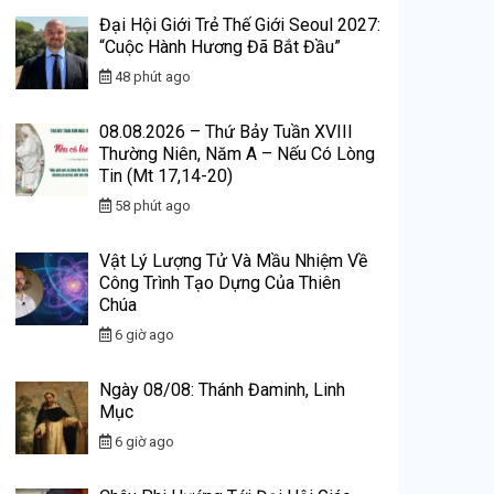
Đại Hội Giới Trẻ Thế Giới Seoul 2027:
“Cuộc Hành Hương Đã Bắt Đầu”
48 phút ago
08.08.2026 – Thứ Bảy Tuần XVIII
Thường Niên, Năm A – Nếu Có Lòng
Tin (Mt 17,14-20)
58 phút ago
Vật Lý Lượng Tử Và Mầu Nhiệm Về
Công Trình Tạo Dựng Của Thiên
Chúa
6 giờ ago
Ngày 08/08: Thánh Đaminh, Linh
Mục
6 giờ ago