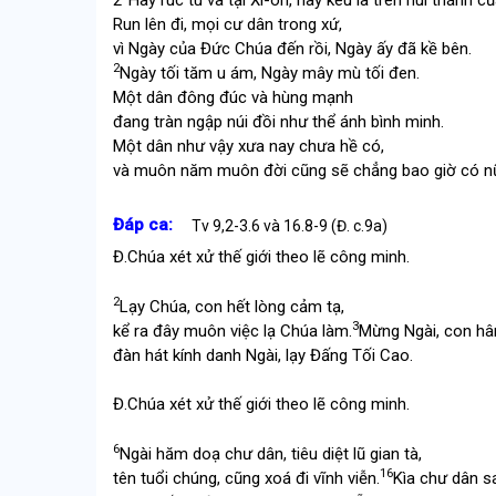
Run lên đi, mọi cư dân trong xứ,
vì Ngày của Đức Chúa đến rồi, Ngày ấy đã kề bên.
2
Ngày tối tăm u ám, Ngày mây mù tối đen.
Một dân đông đúc và hùng mạnh
đang tràn ngập núi đồi như thể ánh bình minh.
Một dân như vậy xưa nay chưa hề có,
và muôn năm muôn đời cũng sẽ chẳng bao giờ có n
Đáp ca:
Tv 9,2-3.6 và 16.8-9 (Đ. c.9a)
Đ.
Chúa xét xử thế giới theo lẽ công minh.
2
Lạy Chúa, con hết lòng cảm tạ,
3
kể ra đây muôn việc lạ Chúa làm.
Mừng Ngài, con hâ
đàn hát kính danh Ngài, lạy Đấng Tối Cao.
Đ.
Chúa xét xử thế giới theo lẽ công minh.
6
Ngài hăm doạ chư dân, tiêu diệt lũ gian tà,
16
tên tuổi chúng, cũng xoá đi vĩnh viễn.
Kìa chư dân s