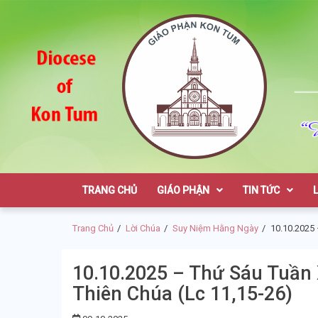
Skip
Skip
to
to
navigation
content
Giáo Phận K
TRANG CHỦ
GIÁO PHẬN
TIN TỨC
Trang Chủ
Lời Chúa
Suy Niệm Hằng Ngày
10.10.2025 
10.10.2025 – Thứ Sáu Tuần
Thiên Chúa (Lc 11,15-26)