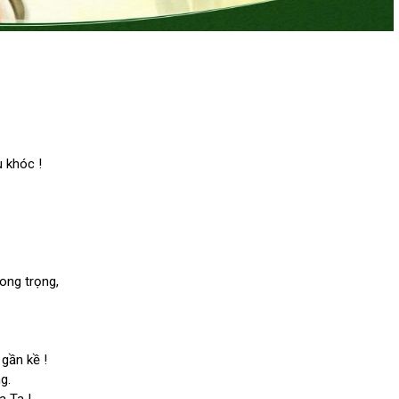
u khóc !
ong trọng,
gần kề !
g.
a Ta !