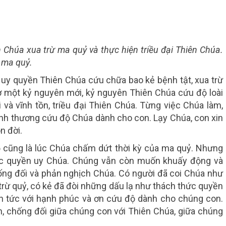
Chúa xua trừ ma quỷ và thực hiện triều đại Thiên Chúa.
à ma quỷ.
uy quyền Thiên Chúa cứu chữa bao kẻ bệnh tật, xua trừ
ở một kỷ nguyên mới, kỷ nguyên Thiên Chúa cứu độ loài
 và vĩnh tồn, triều đại Thiên Chúa. Từng việc Chúa làm,
tình thương cứu độ Chúa dành cho con. Lạy Chúa, con xin
n đời.
ộ cũng là lúc Chúa chấm dứt thời kỳ của ma quỷ. Nhưng
ục quyền uy Chúa. Chúng vẫn còn muốn khuấy động và
hống đối và phản nghịch Chúa. Có người đã coi Chúa như
trừ quỷ, có kẻ đã đòi những dấu lạ như thách thức quyền
n tức với hạnh phúc và ơn cứu độ dành cho chúng con.
ằn, chống đối giữa chúng con với Thiên Chúa, giữa chúng