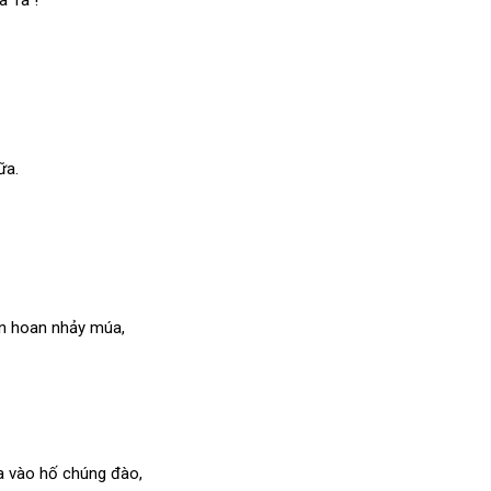
ữa.
n hoan nhảy múa,
a vào hố chúng đào,