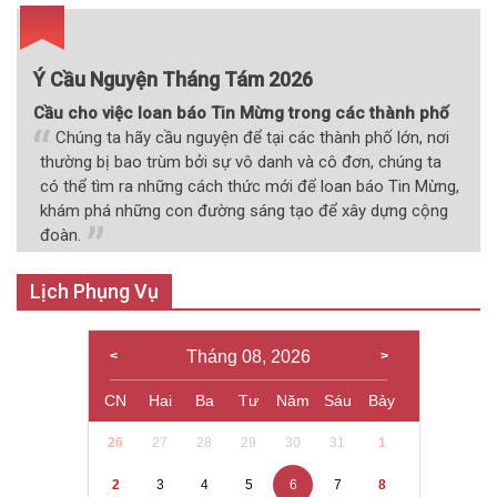
viết
Ý Cầu Nguyện Tháng Tám 2026
Cầu cho việc loan báo Tin Mừng trong các thành phố
Chúng ta hãy cầu nguyện để tại các thành phố lớn, nơi
thường bị bao trùm bởi sự vô danh và cô đơn, chúng ta
có thể tìm ra những cách thức mới để loan báo Tin Mừng,
khám phá những con đường sáng tạo để xây dựng cộng
đoàn.
Lịch Phụng Vụ
Tháng 08, 2026
CN
Hai
Ba
Tư
Năm
Sáu
Bảy
26
27
28
29
30
31
1
2
3
4
5
6
7
8