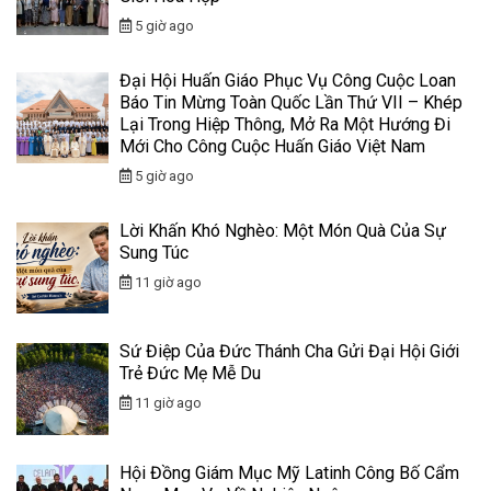
5 giờ ago
Đại Hội Huấn Giáo Phục Vụ Công Cuộc Loan
Báo Tin Mừng Toàn Quốc Lần Thứ VII – Khép
Lại Trong Hiệp Thông, Mở Ra Một Hướng Đi
Mới Cho Công Cuộc Huấn Giáo Việt Nam
5 giờ ago
Lời Khấn Khó Nghèo: Một Món Quà Của Sự
Sung Túc
11 giờ ago
Sứ Điệp Của Đức Thánh Cha Gửi Đại Hội Giới
Trẻ Đức Mẹ Mễ Du
11 giờ ago
Hội Đồng Giám Mục Mỹ Latinh Công Bố Cẩm