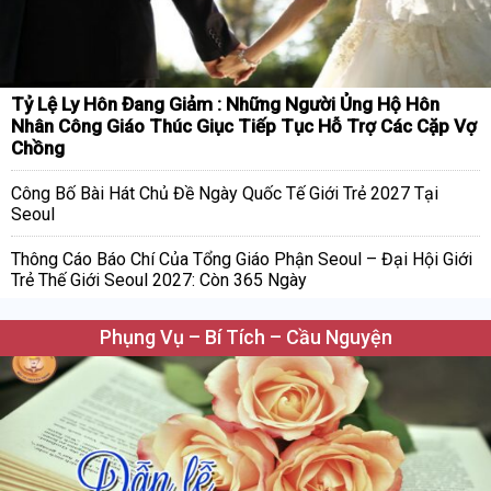
Tỷ Lệ Ly Hôn Đang Giảm : Những Người Ủng Hộ Hôn
Nhân Công Giáo Thúc Giục Tiếp Tục Hỗ Trợ Các Cặp Vợ
Chồng
Công Bố Bài Hát Chủ Đề Ngày Quốc Tế Giới Trẻ 2027 Tại
Seoul
Thông Cáo Báo Chí Của Tổng Giáo Phận Seoul – Đại Hội Giới
Trẻ Thế Giới Seoul 2027: Còn 365 Ngày
Phụng Vụ – Bí Tích – Cầu Nguyện