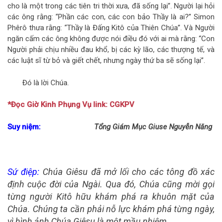
cho là một trong các tiên tri thời xưa, đã sống lại”. Người lại hỏi
các ông rằng: “Phần các con, các con bảo Thầy là ai?” Simon
Phêrô thưa rằng: “Thầy là Đấng Kitô của Thiên Chúa”. Và Người
ngăn cấm các ông không được nói điều đó với ai mà rằng: “Con
Người phải chịu nhiều đau khổ, bị các kỳ lão, các thượng tế, và
các luật sĩ từ bỏ và giết chết, nhưng ngày thứ ba sẽ sống lại”.
Đó là lời Chúa.
*Đọc Giờ Kinh Phụng Vụ link: CGKPV
Suy niệm:
Tổng Giám Mục Giuse Nguyễn Năng
Sứ điệp:
Chúa Giêsu đã mở lối cho các tông đồ xác
định cuộc đời của Ngài. Qua đó, Chúa cũng mời gọi
từng người Kitô hữu khám phá ra khuôn mặt của
Chúa. Chúng ta cần phải nỗ lực khám phá từng ngày,
vì hình ảnh Chúa Giêsu là một mầu nhiệm.