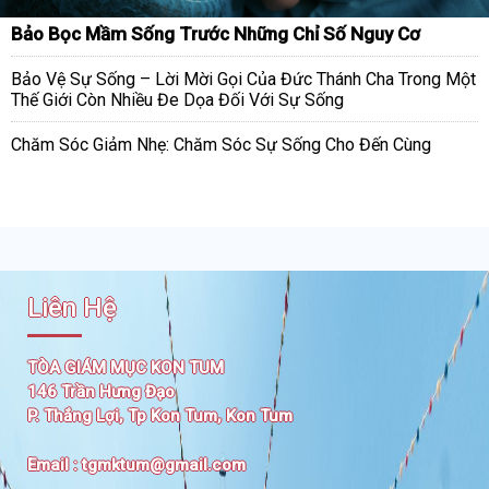
Bảo Bọc Mầm Sống Trước Những Chỉ Số Nguy Cơ
Bảo Vệ Sự Sống – Lời Mời Gọi Của Đức Thánh Cha Trong Một
Thế Giới Còn Nhiều Đe Dọa Đối Với Sự Sống
Chăm Sóc Giảm Nhẹ: Chăm Sóc Sự Sống Cho Đến Cùng
Liên Hệ
TÒA GIÁM MỤC KON TUM
146 Trần Hưng Đạo
P. Thắng Lợi, Tp Kon Tum, Kon Tum
Email :
tgmktum@gmail.com