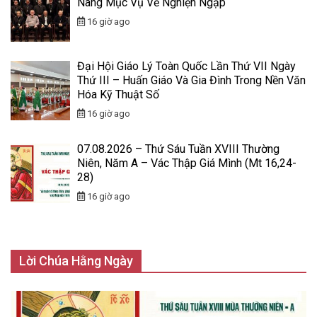
Nang Mục Vụ Về Nghiện Ngập
16 giờ ago
Đại Hội Giáo Lý Toàn Quốc Lần Thứ VII Ngày
Thứ III – Huấn Giáo Và Gia Đình Trong Nền Văn
Hóa Kỹ Thuật Số
16 giờ ago
07.08.2026 – Thứ Sáu Tuần XVIII Thường
Niên, Năm A – Vác Thập Giá Mình (Mt 16,24-
28)
16 giờ ago
Lời Chúa Hằng Ngày