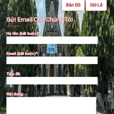
Bản Đồ
Giờ Lễ
Gửi Email Cho Chúng Tôi
Họ tên (bắt buộc)*:
Email (bắt buộc)*:
Tiêu đề:
Nội dung: