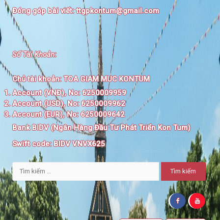
Đóng góp bài viết:
ttgpkontum@gmail.com
Số Tài Khoản
:
Chủ tài khoản:
TOA GIAM MUC KONTUM
Account (VNĐ), No: 6250009959
Account (USD), No: 6250009962
Account (EUR), No: 6250009642
Bank BIDV (Ngân Hàng Đầu Tư Phát Triển Kon Tum)
Swift code:
BIDV VNVX625
Tìm
kiếm
cho: