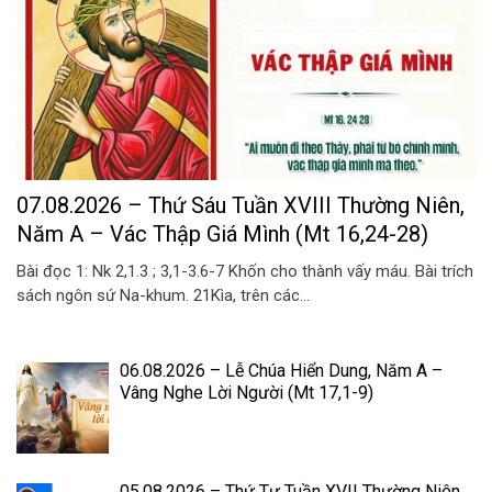
07.08.2026 – Thứ Sáu Tuần XVIII Thường Niên,
Năm A – Vác Thập Giá Mình (Mt 16,24-28)
Bài đọc 1: Nk 2,1.3 ; 3,1-3.6-7 Khốn cho thành vấy máu. Bài trích
sách ngôn sứ Na-khum. 21Kìa, trên các...
06.08.2026 – Lễ Chúa Hiển Dung, Năm A –
Vâng Nghe Lời Người (Mt 17,1-9)
05.08.2026 – Thứ Tư Tuần XVII Thường Niên,