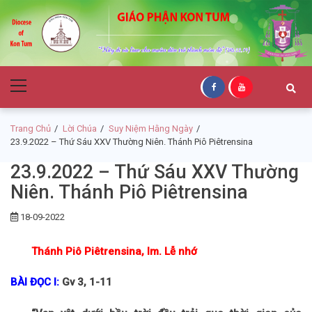
Skip
Skip
to
to
navigation
content
Giáo Phận Kon
Primary
Tum
Menu
Trang Chủ
Lời Chúa
Suy Niệm Hằng Ngày
23.9.2022 – Thứ Sáu XXV Thường Niên. Thánh Piô Piêtrensina
23.9.2022 – Thứ Sáu XXV Thường
Niên. Thánh Piô Piêtrensina
18-09-2022
Thánh Piô Piêtrensina, lm. Lễ nhớ
BÀI ĐỌC I:
Gv 3, 1-11