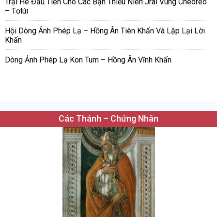
Trại Hè Đầu Tiên Cho Các Bạn Thiếu Niên Jrai Vùng Cheoreo
– Tơlúi
Hội Dòng Ảnh Phép Lạ – Hồng Ân Tiên Khấn Và Lặp Lại Lời
Khấn
Dòng Ảnh Phép Lạ Kon Tum – Hồng Ân Vĩnh Khấn
Các Thánh – Chứng Nhân