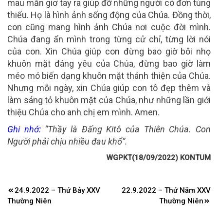
mau mắn giơ tay ra giúp đỡ những người cô đơn túng
thiếu. Họ là hình ảnh sống động của Chúa. Đồng thời,
con cũng mang hình ảnh Chúa nơi cuộc đời mình.
Chúa đang ẩn mình trong từng cử chỉ, từng lời nói
của con. Xin Chúa giúp con đừng bao giờ bôi nhọ
khuôn mặt đáng yêu của Chúa, đừng bao giờ làm
méo mó biến dạng khuôn mặt thánh thiện của Chúa.
Nhưng mỗi ngày, xin Chúa giúp con tô đẹp thêm và
làm sáng tỏ khuôn mặt của Chúa, như những lần giới
thiệu Chúa cho anh chị em mình. Amen.
Ghi nhớ:
“Thầy là Ðấng Kitô của Thiên Chúa. Con
Người phải chịu nhiều đau khổ”.
WGPKT(18/09/2022) KONTUM
Điều
24.9.2022 – Thứ Bảy XXV
22.9.2022 – Thứ Năm XXV
hướng
Thường Niên
Thường Niên
bài