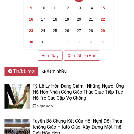
9
10
11
12
13
14
15
16
17
18
19
20
21
22
23
24
25
26
27
28
29
30
31
1
2
3
4
5
Hôm Nay
Xem Nhiều Hơn
Tin/bài mới
Xem nhiều
Tỷ Lệ Ly Hôn Đang Giảm : Những Người Ủng
Hộ Hôn Nhân Công Giáo Thúc Giục Tiếp Tục
Hỗ Trợ Các Cặp Vợ Chồng
5 giờ ago
Tuyên Bố Chung Kết Của Hội Nghị Đối Thoại
Khổng Giáo – Kitô Giáo: Xây Dựng Một Thế
Giới Hòa Hợp