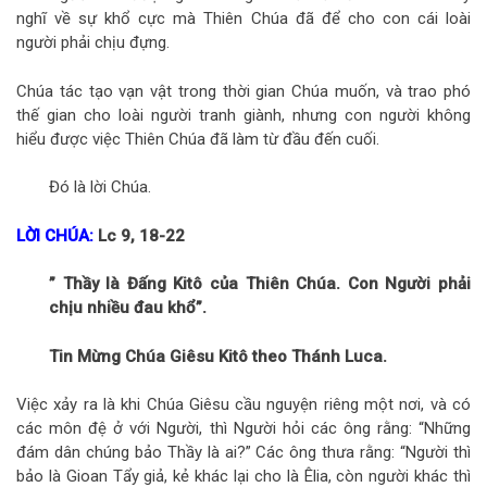
nghĩ về sự khổ cực mà Thiên Chúa đã để cho con cái loài
người phải chịu đựng.
Chúa tác tạo vạn vật trong thời gian Chúa muốn, và trao phó
thế gian cho loài người tranh giành, nhưng con người không
hiểu được việc Thiên Chúa đã làm từ đầu đến cuối.
Đó là lời Chúa.
LỜI CHÚA:
Lc 9, 18-22
” Thầy là Đấng Kitô của Thiên Chúa. Con Người phải
chịu nhiều đau khổ”.
Tin Mừng Chúa Giêsu Kitô theo Thánh Luca.
Việc xảy ra là khi Chúa Giêsu cầu nguyện riêng một nơi, và có
các môn đệ ở với Người, thì Người hỏi các ông rằng: “Những
đám dân chúng bảo Thầy là ai?” Các ông thưa rằng: “Người thì
bảo là Gioan Tẩy giả, kẻ khác lại cho là Êlia, còn người khác thì