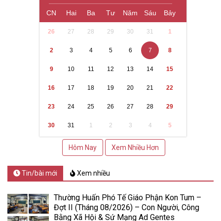
CN
Hai
Ba
Tư
Năm
Sáu
Bảy
26
27
28
29
30
31
1
2
3
4
5
6
7
8
9
10
11
12
13
14
15
16
17
18
19
20
21
22
23
24
25
26
27
28
29
30
31
1
2
3
4
5
Hôm Nay
Xem Nhiều Hơn
Tin/bài mới
Xem nhiều
Thường Huấn Phó Tế Giáo Phận Kon Tum –
Đợt II (Tháng 08/2026) – Con Người, Công
Bằng Xã Hội & Sứ Mạng Ad Gentes