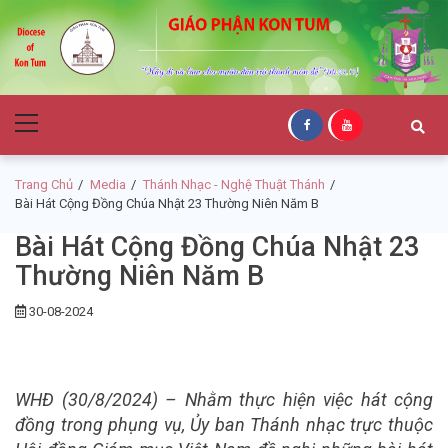
Skip
Skip
to
to
navigation
content
Giáo Phận Kon
Primary
Tum
Menu
Trang Chủ
Media
Thánh Nhạc - Nghệ Thuật Thánh
Bài Hát Cộng Đồng Chúa Nhật 23 Thường Niên Năm B
Bài Hát Cộng Đồng Chúa Nhật 23
Thường Niên Năm B
30-08-2024
WHĐ (30/8/2024) – Nhằm thực hiện việc hát cộng
đồng trong phụng vụ, Ủy ban Thánh nhạc trực thuộc