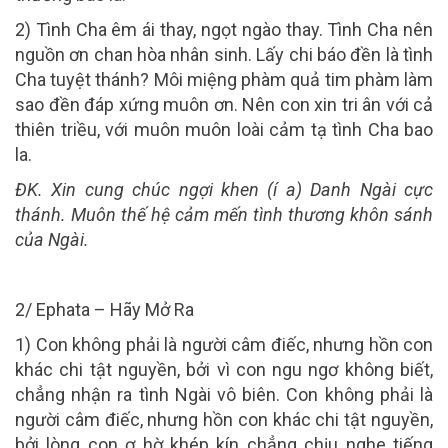
2) Tình Cha êm ái thay, ngọt ngào thay. Tình Cha nên
nguồn ơn chan hòa nhân sinh. Lấy chi báo đền là tình
Cha tuyệt thánh? Môi miệng phàm quả tim phàm làm
sao đền đáp xứng muôn ơn. Nên con xin tri ân với cả
thiên triều, với muôn muôn loài cảm tạ tình Cha bao
la.
ĐK. Xin cung chúc ngợi khen (í a) Danh Ngài cực
thánh. Muôn thế hệ cảm mến tình thương khôn sánh
của Ngài.
2/ Ephata – Hãy Mở Ra
1) Con không phải là người câm điếc, nhưng hồn con
khác chi tật nguyền, bởi vì con ngu ngơ không biết,
chẳng nhận ra tình Ngài vô biên. Con không phải là
người câm điếc, nhưng hồn con khác chi tật nguyền,
bởi lòng con ơ hờ khép kín chẳng chịu nghe tiếng