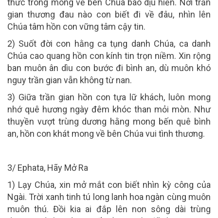
thức trông mong về bên Chúa bao dịu hiền. Nơi trần
gian thương đau nào con biết đi về đâu, nhìn lên
Chúa tâm hồn con vững tâm cậy tin.
2) Suốt đời con hằng ca tụng danh Chúa, ca danh
Chúa cao quang hồn con kính tin trọn niềm. Xin rộng
ban muôn ân dìu con bước đi bình an, dù muôn khó
nguy trần gian vẫn không từ nan.
3) Giữa trần gian hồn con tựa lữ khách, luôn mong
nhớ quê hương ngày đêm khóc than mỏi mòn. Như
thuyền vượt trùng dương hằng mong bến quê bình
an, hồn con khát mong về bên Chúa vui tình thương.
3/ Ephata, Hãy Mở Ra
1) Lạy Chúa, xin mở mắt con biết nhìn kỳ công của
Ngài. Trời xanh tinh tú long lanh hoa ngàn cùng muôn
muôn thú. Đồi kia ai đắp lên non sông dài trùng