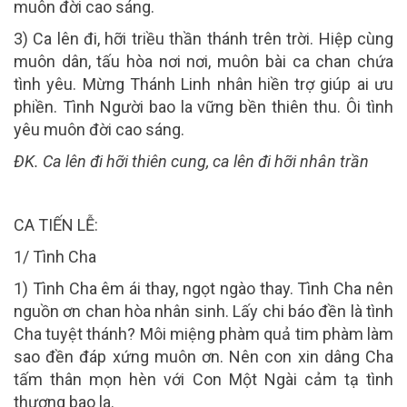
muôn đời cao sáng.
3) Ca lên đi, hỡi triều thần thánh trên trời. Hiệp cùng
muôn dân, tấu hòa nơi nơi, muôn bài ca chan chứa
tình yêu. Mừng Thánh Linh nhân hiền trợ giúp ai ưu
phiền. Tình Người bao la vững bền thiên thu. Ôi tình
yêu muôn đời cao sáng.
ÐK. Ca lên đi hỡi thiên cung, ca lên đi hỡi nhân trần
CA
TIẾN LỄ:
1/
Tình Cha
1) Tình Cha êm ái thay, ngọt ngào thay. Tình Cha nên
nguồn ơn chan hòa nhân sinh. Lấy chi báo đền là tình
Cha tuyệt thánh? Môi miệng phàm quả tim phàm làm
sao đền đáp xứng muôn ơn. Nên con xin dâng Cha
tấm thân mọn hèn với Con Một Ngài cảm tạ tình
thương bao la.