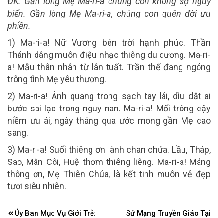
ĐK. Gần lòng Mẹ Ma-ri-a chúng con không sợ nguy
biến.
G
ần lòng Mẹ Ma-ri-a, chúng con quên đời ưu
phiền.
1) Ma-ri-a! Nữ Vương bên trời hạnh phúc. Thần
Thánh dâng muôn điệu nhạc thiêng du dương. Ma-ri-
a! Mẫu thân nhân từ lân tuất. Trần thế đang ngóng
trông tình Mẹ yêu thương.
2) Ma-ri-a! Ánh quang trong sạch tay lái, dìu dắt ai
bước sai lạc trong nguy nan. Ma-ri-a! Mối trông cậy
niềm ưu ái, ngày tháng qua ước mong gần Mẹ cao
sang.
3) Ma-ri-a! Suối thiêng ơn lành chan chứa. Lầu, Tháp,
Sao, Mân Côi, Huệ thơm thiêng liêng. Ma-ri-a! Máng
thông ơn, Mẹ Thiên Chúa, là kết tinh muôn vẻ đẹp
tươi siêu nhiên.
Điều
Ủy Ban Mục Vụ Giới Trẻ:
Sứ Mạng Truyền Giáo Tại