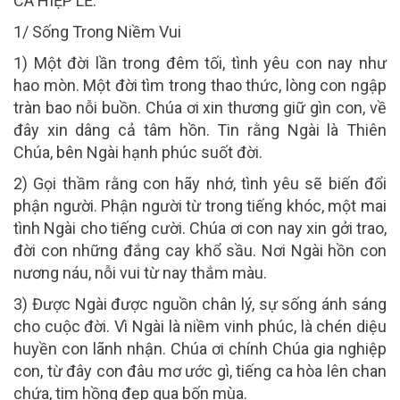
CA HIỆP LỄ:
1/
Sống Trong Niềm Vui
1) Một đời lần trong đêm tối, tình yêu con nay như
hao mòn. Một đời tìm trong thao thức, lòng con ngập
tràn bao nỗi buồn. Chúa ơi xin thương giữ gìn con, về
đây xin dâng cả tâm hồn. Tin rằng Ngài là Thiên
Chúa, bên Ngài hạnh phúc suốt đời.
2) Gọi thầm rằng con hãy nhớ, tình yêu sẽ biến đổi
phận người. Phận người từ trong tiếng khóc, một mai
tình Ngài cho tiếng cười. Chúa ơi con nay xin gởi trao,
đời con những đắng cay khổ sầu. Nơi Ngài hồn con
nương náu, nỗi vui từ nay thắm màu.
3) Được Ngài được nguồn chân lý, sự sống ánh sáng
cho cuộc đời. Vì Ngài là niềm vinh phúc, là chén diệu
huyền con lãnh nhận. Chúa ơi chính Chúa gia nghiệp
con, từ đây con đâu mơ ước gì, tiếng ca hòa lên chan
chứa, tim hồng đẹp qua bốn mùa.