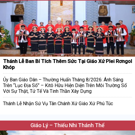
Thánh Lễ Ban Bí Tích Thêm Sức Tại Giáo Xứ Plei Rơngol
Khóp
Ủy Ban Giáo Dân – Thường Huấn Tháng 8/2026: Ánh Sáng
Trên “Lục Địa Số” – Kitô Hữu Hiện Diện Trên Môi Trường Số
Với Sự Thật, Tử Tế Và Tinh Thần Xây Dựng
Thánh Lễ Nhận Sứ Vụ Tân Chánh Xứ Giáo Xứ Phú Túc
Giáo Lý – Thiếu Nhi Thánh Thể