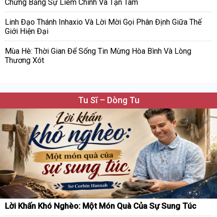
Chứng Bằng Sự Liêm Chính Và Tận Tâm
Linh Đạo Thánh Inhaxio Và Lời Mời Gọi Phân Định Giữa Thế
Giới Hiện Đại
Mùa Hè: Thời Gian Để Sống Tin Mừng Hòa Bình Và Lòng
Thương Xót
Tu Sĩ – Dòng Tu
Lời Khấn Khó Nghèo: Một Món Quà Của Sự Sung Túc