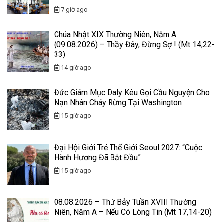
7 giờ ago
Chúa Nhật XIX Thường Niên, Năm A
(09.08.2026) – Thầy Đây, Đừng Sợ ! (Mt 14,22-
33)
14 giờ ago
Đức Giám Mục Daly Kêu Gọi Cầu Nguyện Cho
Nạn Nhân Cháy Rừng Tại Washington
15 giờ ago
Đại Hội Giới Trẻ Thế Giới Seoul 2027: “Cuộc
Hành Hương Đã Bắt Đầu”
15 giờ ago
08.08.2026 – Thứ Bảy Tuần XVIII Thường
Niên, Năm A – Nếu Có Lòng Tin (Mt 17,14-20)