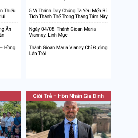
n Thiếu
5 Vị Thánh Dạy Chúng Ta Yêu Mến Bí
lúi
Tích Thánh Thể Trong Tháng Tám Này
ng Ân
Ngày 04/08: Thánh Gioan Maria
ấn
Vianney, Linh Mục
 – Hồng
Thánh Gioan Maria Vianey Chỉ Đường
Lên Trời
Giới Trẻ – Hôn Nhân Gia Đình