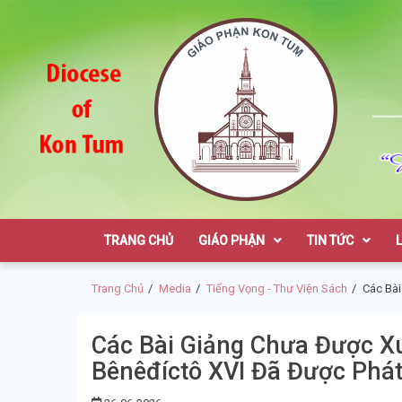
Skip
Skip
to
to
navigation
content
Giáo Phận K
TRANG CHỦ
GIÁO PHẬN
TIN TỨC
Trang Chủ
Media
Tiếng Vọng - Thư Viện Sách
Các Bài
Các Bài Giảng Chưa Được X
Bênêđíctô XVI Đã Được Phá