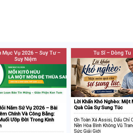
 Mục Vụ 2026 – Suy Tư –
Tu Sĩ – Dòng Tu
Suy Niệm
Lời Khấn Khó Nghèo: Một
Quà Của Sự Sung Túc
ỏi Năm Sứ Vụ 2026 – Bài
iêm Chính Và Công Bằng:
uối Ướp Đời Trong Kinh
Ơn Toàn Xá Assisi, Dấu Chỉ
h
Nền Hòa Bình Không Vũ Tran
Sức Giải Giới