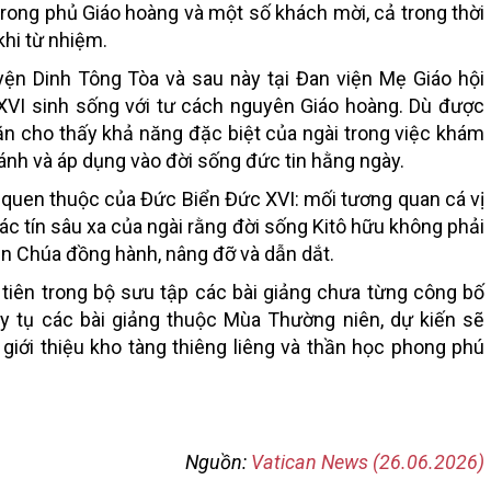
 trong phủ Giáo hoàng và một số khách mời, cả trong thời
khi từ nhiệm.
yện Dinh Tông Tòa và sau này tại Đan viện Mẹ Giáo hội
 XVI sinh sống với tư cách nguyên Giáo hoàng. Dù được
văn cho thấy khả năng đặc biệt của ngài trong việc khám
nh và áp dụng vào đời sống đức tin hằng ngày.
 quen thuộc của Đức Biển Đức XVI: mối tương quan cá vị
c tín sâu xa của ngài rằng đời sống Kitô hữu không phải
ên Chúa đồng hành, nâng đỡ và dẫn dắt.
 tiên trong bộ sưu tập các bài giảng chưa từng công bố
uy tụ các bài giảng thuộc Mùa Thường niên, dự kiến sẽ
c giới thiệu kho tàng thiêng liêng và thần học phong phú
Nguồn:
Vatican News (26.06.2026)