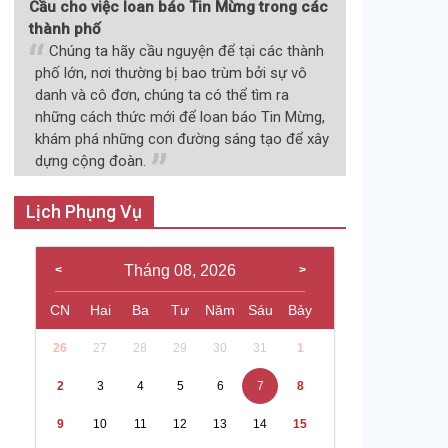
Cầu cho việc loan báo Tin Mừng trong các
thành phố
Chúng ta hãy cầu nguyện để tại các thành
phố lớn, nơi thường bị bao trùm bởi sự vô
danh và cô đơn, chúng ta có thể tìm ra
những cách thức mới để loan báo Tin Mừng,
khám phá những con đường sáng tạo để xây
dựng cộng đoàn.
Lịch Phụng Vụ
Tháng 08, 2026
CN
Hai
Ba
Tư
Năm
Sáu
Bảy
26
27
28
29
30
31
1
2
3
4
5
6
7
8
9
10
11
12
13
14
15