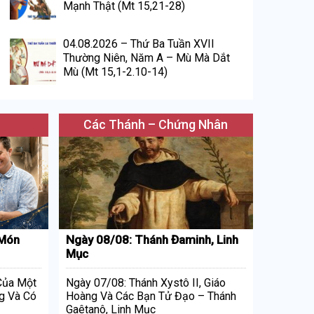
Mạnh Thật (Mt 15,21-28)
04.08.2026 – Thứ Ba Tuần XVII
Thường Niên, Năm A – Mù Mà Dắt
Mù (Mt 15,1-2.10-14)
Các Thánh – Chứng Nhân
 Món
Ngày 08/08: Thánh Đaminh, Linh
Mục
 Của Một
Ngày 07/08: Thánh Xystô II, Giáo
g Và Có
Hoàng Và Các Bạn Tử Đạo – Thánh
Gaêtanô, Linh Mục