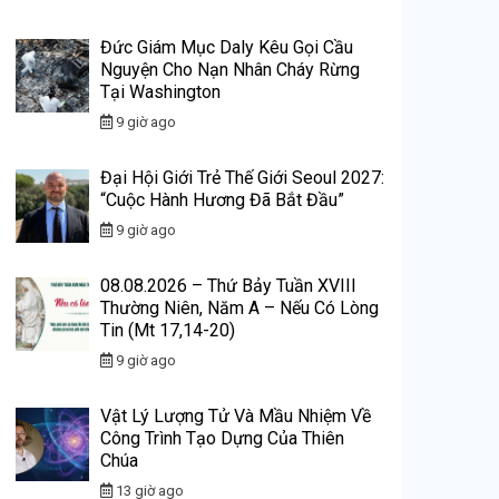
Đức Giám Mục Daly Kêu Gọi Cầu
Nguyện Cho Nạn Nhân Cháy Rừng
Tại Washington
9 giờ ago
Đại Hội Giới Trẻ Thế Giới Seoul 2027:
“Cuộc Hành Hương Đã Bắt Đầu”
9 giờ ago
08.08.2026 – Thứ Bảy Tuần XVIII
Thường Niên, Năm A – Nếu Có Lòng
Tin (Mt 17,14-20)
9 giờ ago
Vật Lý Lượng Tử Và Mầu Nhiệm Về
Công Trình Tạo Dựng Của Thiên
Chúa
13 giờ ago