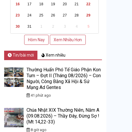
16
17
18
19
20
21
22
23
24
25
26
27
28
29
30
31
1
2
3
4
5
Hôm Nay
Xem Nhiều Hơn
Tin/bài mới
Xem nhiều
Thường Huấn Phó Tế Giáo Phận Kon
Tum – Đợt II (Tháng 08/2026) – Con
Người, Công Bằng Xã Hội & Sứ
Mạng Ad Gentes
41 phút ago
Chúa Nhật XIX Thường Niên, Năm A
(09.08.2026) – Thầy Đây, Đừng Sợ !
(Mt 14,22-33)
8 giờ ago