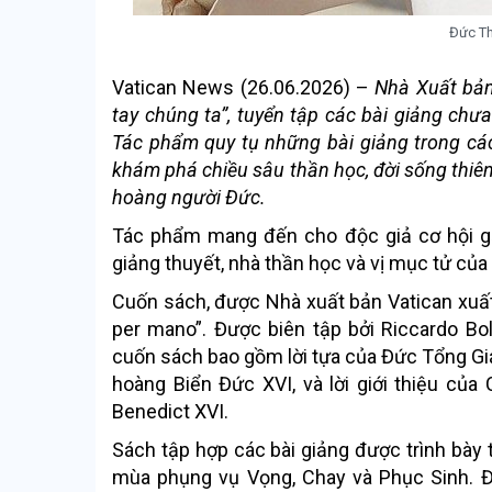
Đức Th
Vatican News (26.06.2026) –
Nhà Xuất bản
tay chúng ta”, tuyển tập các bài giảng ch
Tác phẩm quy tụ những bài giảng trong các
khám phá chiều sâu thần học, đời sống thiêng
hoàng người Đức.
Tác phẩm mang đến cho độc giả cơ hội gặp
giảng thuyết, nhà thần học và vị mục tử của 
Cuốn sách, được Nhà xuất bản Vatican xuất b
per mano”. Được biên tập bởi Riccardo Bol
cuốn sách bao gồm lời tựa của Đức Tổng G
hoàng Biển Đức XVI, và lời giới thiệu của
Benedict XVI.
Sách tập hợp các bài giảng được trình bày
mùa phụng vụ Vọng, Chay và Phục Sinh. Đ