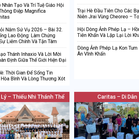
ệ Nhân Tạo Và Trí Tuệ Giáo Hội
Trại Hè Đầu Tiên Cho Các Bạ
Thông Điệp Magnifica
Niên Jrai Vùng Cheoreo – Tơ
itas
Hội Dòng Ảnh Phép Lạ – Hồ
ỏi Năm Sứ Vụ 2026 – Bài 32.
Tiên Khấn Và Lặp Lại Lời Kh
ống Lao Động: Làm Chứng
Sự Liêm Chính Và Tận Tâm
Dòng Ảnh Phép Lạ Kon Tum
Ân Vĩnh Khấn
Đạo Thánh Inhaxio Và Lời Mời
ân Định Giữa Thế Giới Hiện Đại
è: Thời Gian Để Sống Tin
Hòa Bình Và Lòng Thương Xót
 Lý – Thiếu Nhi Thánh Thể
Caritas – Di Dân