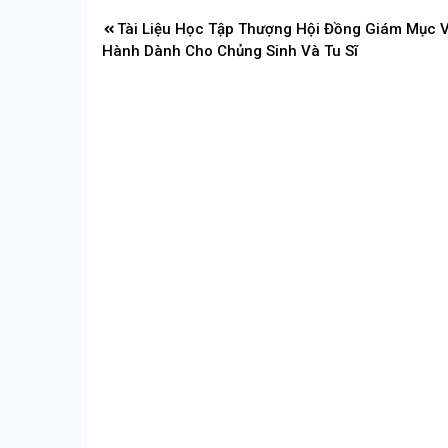
Điều
Tài Liệu Học Tập Thượng Hội Đồng Giám Mục V
hướng
Hành Dành Cho Chủng Sinh Và Tu Sĩ
bài
viết