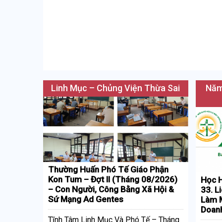
Linh Mục – Chủng Viện Thừa Sai
Năm
Thường Huấn Phó Tế Giáo Phận
Kon Tum – Đợt II (Tháng 08/2026)
Học H
– Con Người, Công Bằng Xã Hội &
33. L
Sứ Mạng Ad Gentes
Làm M
Doan
Tĩnh Tâm Linh Mục Và Phó Tế – Tháng