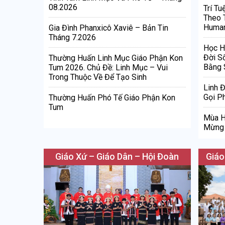
08.2026
Trí Tu
Theo 
Human
Gia Đình Phanxicô Xaviê – Bản Tin
Tháng 7.2026
Học H
Đời S
Thường Huấn Linh Mục Giáo Phận Kon
Bằng 
Tum 2026. Chủ Đề: Linh Mục – Vui
Trong Thuộc Về Để Tạo Sinh
Linh 
Gọi Ph
Thường Huấn Phó Tế Giáo Phận Kon
Tum
Mùa H
Mừng 
Giáo Xứ – Giáo Dân – Hội Đoàn
Giáo