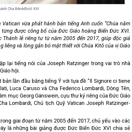
ánh Cha Bênêđíctô XVI
 Vatican vừa phát hành bản tiếng Anh cuốn “Chúa nắm
ưa từng được công bố của Đức Giáo hoàng Biển Đức XVI.
 Thánh lễ riêng tư từ năm 2005 đến 2017, giúp độc giả
 liêng và lòng gắn bó mật thiết với Chúa Kitô của vị Giáo
 lại tiếng nói của Joseph Ratzinger trong vai trò nhà
Giáo hội.
ản lần đầu bằng tiếng Ý với tựa đề “Il Signore ci tiene
lati, Luca Caruso và Cha Federico Lombardi, Dòng Tên,
iám mục Georg Gänswein, cựu thư ký riêng của Đức Giáo
 Cha Lombardi, Chủ tịch Quỹ Vatican Joseph Ratzinger-
 trong giai đoạn từ năm 2005 đến 2017, chủ yếu vào các
ây là những bài giảng được Đức Biển Đức XVI chia sẻ