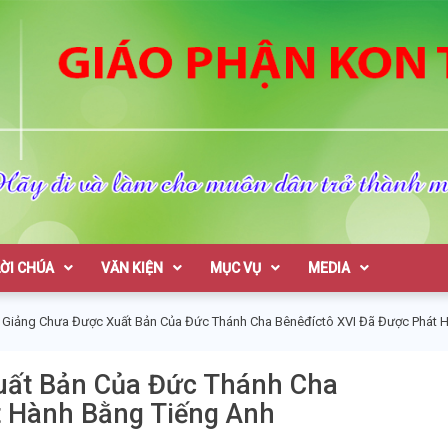
on Tum
LỜI CHÚA
VĂN KIỆN
MỤC VỤ
MEDIA
 Giảng Chưa Được Xuất Bản Của Đức Thánh Cha Bênêđíctô XVI Đã Được Phát 
uất Bản Của Đức Thánh Cha
t Hành Bằng Tiếng Anh