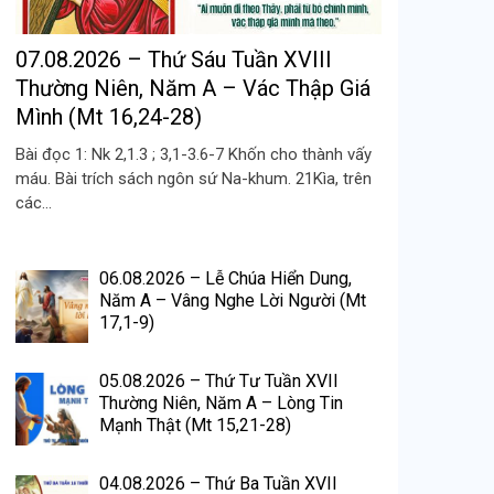
07.08.2026 – Thứ Sáu Tuần XVIII
Thường Niên, Năm A – Vác Thập Giá
Mình (Mt 16,24-28)
Bài đọc 1: Nk 2,1.3 ; 3,1-3.6-7 Khốn cho thành vấy
máu. Bài trích sách ngôn sứ Na-khum. 21Kìa, trên
các...
06.08.2026 – Lễ Chúa Hiển Dung,
Năm A – Vâng Nghe Lời Người (Mt
17,1-9)
05.08.2026 – Thứ Tư Tuần XVII
Thường Niên, Năm A – Lòng Tin
Mạnh Thật (Mt 15,21-28)
04.08.2026 – Thứ Ba Tuần XVII