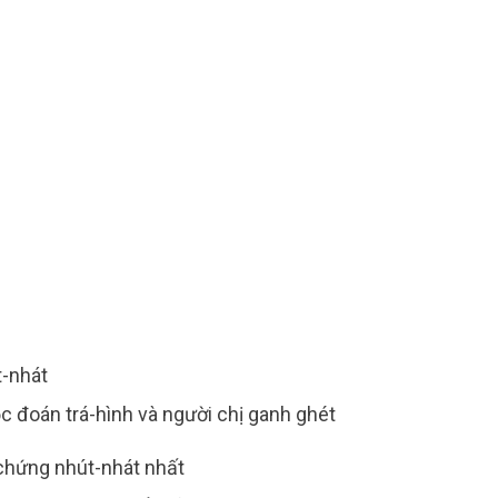
n
gủ
ng
n
T
hát
-nhát
 mẹ độc đoán trá-hình và người chị ganh ghét
hứng nhút-nhát nhất