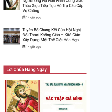
Người Ủng Hộ Hôn Nhân Công Giáo
Thúc Giục Tiếp Tục Hỗ Trợ Các Cặp
Vợ Chồng
14 giờ ago
Tuyên Bố Chung Kết Của Hội Nghị
Đối Thoại Khổng Giáo – Kitô Giáo:
Xây Dựng Một Thế Giới Hòa Hợp
14 giờ ago
Lời Chúa Hằng Ngày