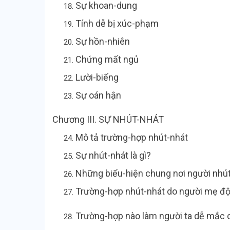
Sự khoan-dung
Tính dễ bị xúc-phạm
Sự hồn-nhiê
Chứng mất n
Lười-biế
Sự oán hậ
Chương III. SỰ NHÚT-NHÁ
Mô tả trường-hợp nhút-n
Sự nhút-nhát là gì?
Những biểu-hiện chung nơi người nhút
Trường-hợp nhút-nhát do người
Trường-hợp nào làm người ta dễ mắc c