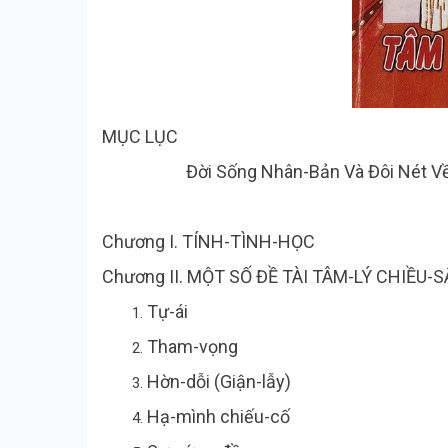
MỤC LỤC
Đời Sống Nhân-Bản Và Đôi Nét Về 
Chương I. TÍNH-TÌNH
Chương II. MỘT SỐ ĐỀ TÀI TÂM-LÝ CHIỀU-
Tự-á
Tham-vọng
Hờn-dỗi (Giận-lẫy)
Hạ-mình chiếu-cố