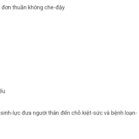
n độc-đoán đơn thuần không che-đậy
ứ nhất
thứ hai
nh thứ ba
uông
ẻ con
g-chiếu
án
sinh-lực đưa người thân đến chỗ kiệt-sức và bệnh loạn-
êria