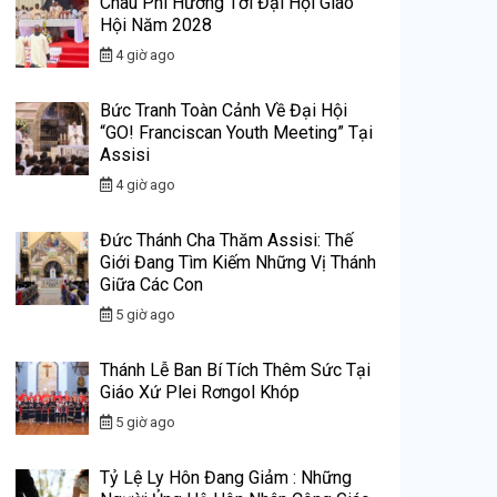
Châu Phi Hướng Tới Đại Hội Giáo
Hội Năm 2028
4 giờ ago
Bức Tranh Toàn Cảnh Về Đại Hội
“GO! Franciscan Youth Meeting” Tại
Assisi
4 giờ ago
Đức Thánh Cha Thăm Assisi: Thế
Giới Đang Tìm Kiếm Những Vị Thánh
Giữa Các Con
5 giờ ago
Thánh Lễ Ban Bí Tích Thêm Sức Tại
Giáo Xứ Plei Rơngol Khóp
5 giờ ago
Tỷ Lệ Ly Hôn Đang Giảm : Những