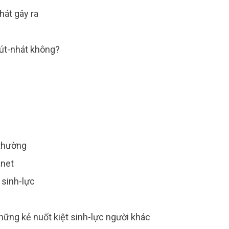
út-nhát gây ra
hát
́t-nhát không?
ẻ-con
-niên
-bình-thường
. Janet
 sinh-lực
iệt-sức
i là những kẻ nuốt kiệt sinh-lực người khác