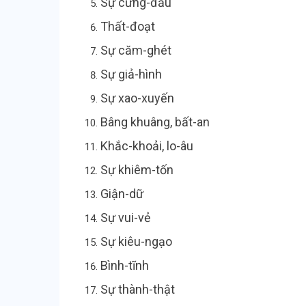
Sự cứng-đ
Thất-đoạt
Sự căm-ghét
Sự giả-hìn
Sự xao-xuyến
Bâng khuâng, bất-
Khắc-khoải, lo-âu
Sự khiêm-tố
Giận-dữ
Sự vui-vẻ
Sự kiêu-ngạ
Bình-tĩn
Sự thành-th