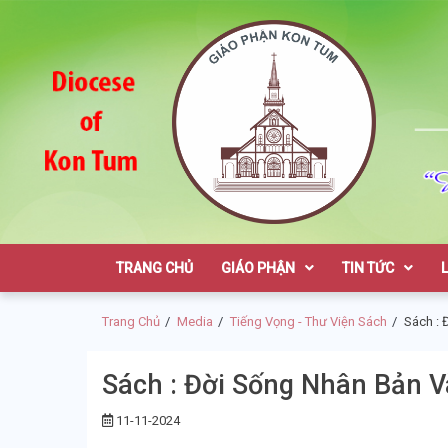
Skip
Skip
to
to
navigation
content
Giáo Phận K
TRANG CHỦ
GIÁO PHẬN
TIN TỨC
Trang Chủ
Media
Tiếng Vọng - Thư Viện Sách
Sách : 
Sách : Đời Sống Nhân Bản V
11-11-2024