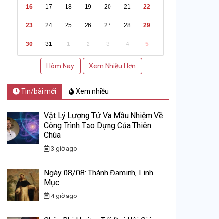
16
17
18
19
20
21
22
23
24
25
26
27
28
29
30
31
1
2
3
4
5
Hôm Nay
Xem Nhiều Hơn
Tin/bài mới
Xem nhiều
Vật Lý Lượng Tử Và Mầu Nhiệm Về
Công Trình Tạo Dựng Của Thiên
Chúa
3 giờ ago
Ngày 08/08: Thánh Đaminh, Linh
Mục
4 giờ ago