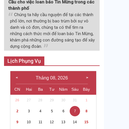
Cầu cho việc loan báo Tin Mừng trong các
thành phố
Chúng ta hãy cầu nguyện để tại các thành
phố lớn, nơi thường bị bao trùm bởi sự vô
danh và cô đơn, chúng ta có thể tìm ra
những cách thức mới để loan báo Tin Mừng,
khám phá những con đường sáng tạo để xây
dựng cộng đoàn.
Lịch Phụng Vụ
Tháng 08, 2026
CN
Hai
Ba
Tư
Năm
Sáu
Bảy
26
27
28
29
30
31
1
2
3
4
5
6
7
8
9
10
11
12
13
14
15