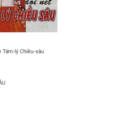
Tâm-lý Chiều-sâu
-HỌC
SÂU
i