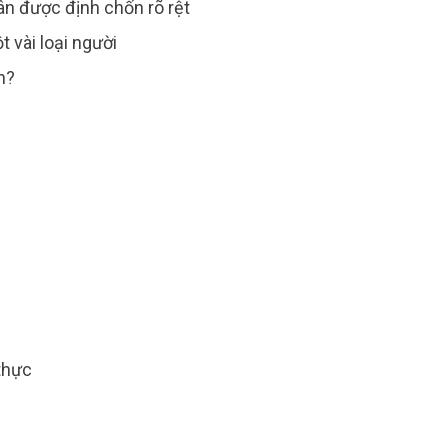
nhân được định chốn rõ rệt
t vài loại người
âm biến?
úc-động
ức
ng
́t-nhát
-nhát
-hảo
ích thực
trẻ-em
ời lớn