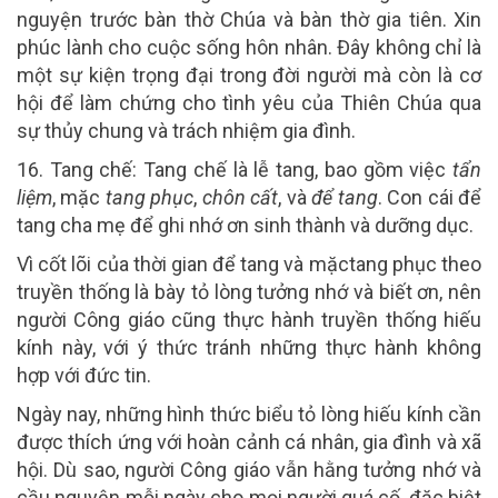
nguyện trước bàn thờ Chúa và bàn thờ gia tiên. Xin
phúc lành cho cuộc sống hôn nhân. Đây không chỉ là
một sự kiện trọng đại trong đời người mà còn là cơ
hội để làm chứng cho tình yêu của Thiên Chúa qua
sự thủy chung và trách nhiệm gia đình.
1
6
. T
ang chế:
Tang chế là lễ tang, bao gồm việc
tẩn
liệm
, mặc
tang phục
,
chôn cất
, và
để
tang
. Con cái để
tang cha mẹ để ghi nhớ ơn sinh thành và dưỡng dục.
Vì cốt lõi của thời gian để tang và mặctang phục theo
truyền thống là bày tỏ lòng tưởng nhớ và biết ơn, nên
người Công giáo cũng thực hành truyền thống hiếu
kính này, với ý thức tránh những thực hành không
hợp với đức tin.
Ngày nay, những hình thức biểu tỏ lòng hiếu kính cần
được thích ứng với hoàn cảnh cá nhân, gia đình và xã
hội. Dù sao, người Công giáo vẫn hằng tưởng nhớ và
cầu nguyện mỗi ngày cho mọi người quá cố, đặc biệt