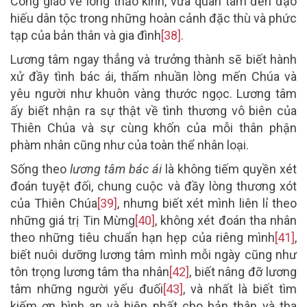
Công giáo về lòng thảo kính, vừa quan tâm đến đạo
hiếu dân tộc trong những hoàn cảnh đặc thù và phức
tạp của bản thân và gia đình
[38]
.
Lương tâm ngay thẳng và trưởng thành sẽ biết hành
xử đầy tình bác ái, thấm nhuần lòng mến Chúa và
yêu người như khuôn vàng thước ngọc. Lương tâm
ấy biết nhận ra sự thật về tình thương vô biên của
Thiên Chúa và sự cùng khốn của mỗi thân phận
phàm nhân cũng như của toàn thể nhân loại.
Sống theo
lương tâm bác ái
là không tiếm quyền xét
đoán tuyệt đối, chung cuộc và đầy lòng thương xót
của Thiên Chúa
[39]
, nhưng biết xét mình liên lỉ theo
những giá trị Tin Mừng
[40]
, không xét đoán tha nhân
theo những tiêu chuẩn hạn hẹp của riêng mình
[41]
,
biết nuôi dưỡng lương tâm mình mỗi ngày cũng như
tôn trọng lương tâm tha nhân
[42]
, biết nâng đỡ lương
tâm những người yếu đuối
[43]
, và nhất là biết tìm
kiếm ơn bình an và hiệp nhất cho bản thân và tha