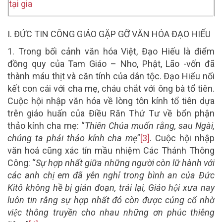
tại gia
I. ĐỨC TIN CÔNG GIÁO GẶP GỠ VĂN HÓA ĐẠO HIẾU
1.
Trong bối cảnh văn hóa Việt, Đạo Hiếu là điểm
đồng quy của Tam Giáo – Nho, Phật, Lão -vốn đã
thành máu thịt và căn tính của dân tộc. Đạo Hiếu nối
kết con cái với cha mẹ, cháu chắt với ông bà tổ tiên.
Cuộc hội nhập văn hóa về lòng tôn kính tổ tiên dựa
trên giáo huấn của Điều Răn Thứ Tư về bổn phận
thảo kính cha mẹ: “
Thiên Chúa muốn rằng, sau Ngài,
chúng ta phải thảo kính cha mẹ
”
[3]
. Cuộc hội nhập
văn hoá cũng xác tín mầu nhiệm Các Thánh Thông
Công: “
Sự hợp nhất giữa những người còn lữ hành với
các anh chị em đã yên nghỉ trong bình an của Đức
Kitô không hề bị gián đoạn, trái lại, Giáo hội xưa nay
luôn tin rằng sự hợp nhất đó còn được củng cố nhờ
việc thông truyền cho nhau những ơn phúc thiêng