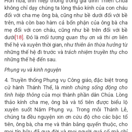
Hơn nữa, tình hiệp thông trong gia đình Thiên Chúa
không chỉ dạy chúng ta lòng thảo kính của con cháu
đối với cha mẹ ông bà, cũng như bề dưới đối với bề
trên, mà còn bao hàm cả bổn phận của ông bà cha
mẹ đối với con cháu, cũng như bề trên đối với bề
dưới
[18]
. Đó là
mối tương quan thụ ơn và thi ơn
liên
thế hệ và xuyên thời gian, như
thiên ân
thừa hưởng
từ
những thế hệ đi trước và
trách nhiệm
truyền thụ
cho
những thế hệ đến sau.
Phụng vụ và kinh nguyện
4.
Truyền thống Phụng vụ Công giáo, đặc biệt trong
cử hành Thánh Thể, là
minh chứng sống động cho
tình hiệp thông
của mọi thành phần dân Chúa. Lòng
thảo kính cha mẹ, ông bà và tổ tiên được biểu lộ
xuyên suốt Năm Phụng vụ. Trong mỗi Thánh Lễ,
chúng ta đều nguyện xin ơn cứu độ cho các bậc tổ
tiên, ông bà, cha mẹ và thân bằng quyến thuộc, cho
mọi tín hữu đã qua đời và mọi người quá cố mà chỉ