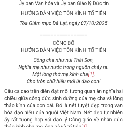
Ủy ban
Văn hóa và Ủy
ban
Giáo lý Đức tin
HƯỚNG DẪN
VIỆC TÔN KÍNH TỔ TIÊN
Tòa Giám mục Đà Lạt, ngày 07/10/2025
_________________
CÔNG BỐ
HƯỚNG DẪN VIỆC TÔN KÍNH TỔ TIÊN
Công cha như núi Thái Sơn,
Nghĩa mẹ như nước trong nguồn chảy ra.
Một lòng thờ mẹ kính cha
[1]
,
Cho tròn chữ hiếu mới là đạo con!
Câu ca dao trên diễn đạt mối tương quan ân nghĩa hai
chiều giữa công đức sinh dưỡng của mẹ cha và lòng
thảo kính của con cái. Đó là nét tuyệt đẹp trong văn
hóa đạo hiếu của người Việt Nam. Nét đẹp tự nhiên
ấy rất tương hợp với đạo lý Công giáo về nhân đức
thảo kính cha mẹ, ông bà và tổ tiên
[2]
.