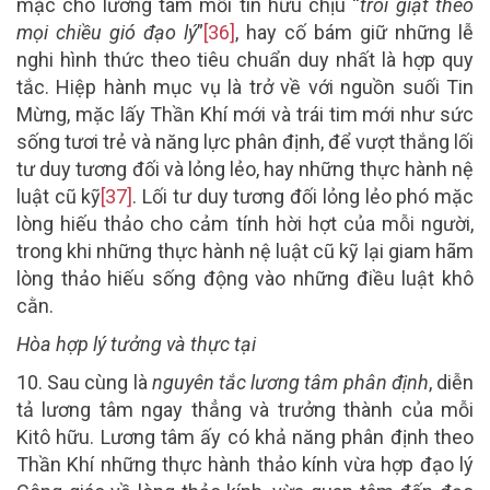
mặc cho lương tâm mỗi tín hữu chịu “
trôi giạt theo
mọi chiều gió đạo lý
”
[36]
, hay cố bám giữ những lễ
nghi hình thức theo tiêu chuẩn duy nhất là hợp quy
tắc. Hiệp hành mục vụ là trở về với nguồn suối Tin
Mừng, mặc lấy Thần Khí mới và trái tim mới như sức
sống tươi trẻ và năng lực phân định, để vượt thắng lối
tư duy tương đối và lỏng lẻo, hay những thực hành nệ
luật cũ kỹ
[37]
. Lối tư duy tương đối lỏng lẻo phó mặc
lòng hiếu thảo cho cảm tính hời hợt của mỗi người,
trong khi những thực hành nệ luật cũ kỹ lại giam hãm
lòng thảo hiếu sống động vào những điều luật khô
cằn.
Hòa hợp lý tưởng và thực tại
10.
Sau cùng là
nguyên tắc lương tâm phân định
, diễn
tả lương tâm ngay thẳng và trưởng thành của mỗi
Kitô hữu. Lương tâm ấy có khả năng phân định theo
Thần Khí những thực hành thảo kính vừa hợp đạo lý