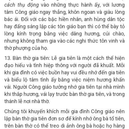
cách thụ động
vào những thực hành ấy, với lương
tâm Công giáo ngay thẳng, khôn ngoan và giàu lòng
bác ái. Đối với các bậc hiền nhân, anh hùng dân tộc
hay đấng sáng lập các tôn giáo bạn thì có thể bày tỏ
lòng kính trọng bằng việc dâng hương, cúi chào,
nhưng không tham gia vào các nghi thức tôn vinh và
thờ phượng của họ.
1
3
.
Bàn thờ gia tiên
:
Lễ gia tiên là một cách thể hiện
đạo hiếu và tình hiệp thông với người đã khuất. Mỗi
khi gia đình có việc buồn hay vui đều nhớ đến gia tiên
và biểu lộ tâm tình ấy bằng việc niệm hương khấn
vái. Người Công giáo tưởng nhớ gia tiên tại nhà mình
khi thắp hương, vái lạy trước bàn thờ gia tiên, và trong
thánh lễ nơi nhà thờ.
Chúng tôi khuyến khích mỗi gia đình Công giáo nên
lập bàn thờ gia tiên đơn sơ để kính nhớ ông bà tổ tiên,
trên bàn thờ có thể treo di ảnh ông bà hoặc họ hàng