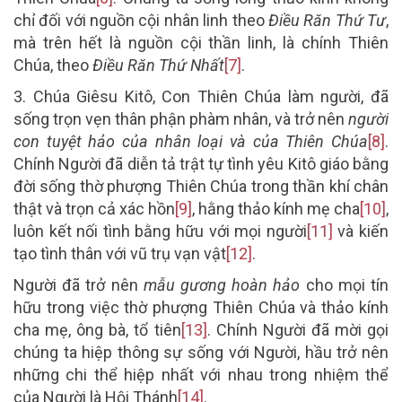
chỉ đối với nguồn cội nhân linh theo
Điều Răn Thứ Tư
,
mà trên hết là nguồn cội thần linh, là chính Thiên
Chúa, theo
Điều Răn Thứ Nhất
[7]
.
3.
Chúa Giêsu Kitô, Con Thiên Chúa làm người, đã
sống trọn vẹn thân phận phàm nhân, và trở nên
người
con tuyệt hảo của nhân loại và của Thiên Chúa
[8]
.
Chính Người đã diễn tả trật tự tình yêu Kitô giáo bằng
đời sống thờ phượng Thiên Chúa trong thần khí chân
thật và trọn cả xác hồn
[9]
, hằng thảo kính mẹ cha
[10]
,
luôn kết nối tình bằng hữu với mọi người
[11]
và kiến
tạo tình thân với vũ trụ vạn vật
[12]
.
Người đã trở nên
mẫu gương hoàn hảo
cho mọi tín
hữu trong việc thờ phượng Thiên Chúa và thảo kính
cha mẹ, ông bà, tổ tiên
[13]
. Chính Người đã mời gọi
chúng ta hiệp thông sự sống với Người, hầu trở nên
những chi thể hiệp nhất với nhau trong nhiệm thể
của Người là Hội Thánh
[14]
.