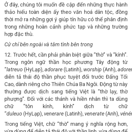
Ở đây, chúng tôi muốn đề cập đến những thực hành
thảo hiếu toàn diện ấy theo văn hoá dân tộc, đồng
thời mở ra những gợi ý giúp tín hữu có thể phân định
trong những hoàn cảnh phức tạp và những trường
hợp đặc thù.
Cử
c
hỉ
b
ên ngoài và
t
âm
t
ình
b
ên
t
rong
1
2
.
Trước hết, cần phải phân biệt giữa “thờ” và “kính”.
Trong ngôn ngữ thần học phương Tây động từ
“
latre
u
o
(HyLạp),
adorare
(Latinh),
worship
(Anh),
adore
diễn tả thái độ thần phục tuyệt đối trước Đấng Tối
Cao, dành riêng cho Thiên Chúa Ba Ngôi. Động từ này
thường được dịch sang tiếng Việt là “thờ lạy, thờ
phượng”. Đối với các thánh và hiền nhân thì ta dùng
chữ “tôn kính, kính” dịch từ chữ
“
dule
u
o
(HyLạp),
venerare
(Latinh),
venerate
(Anh),
véné
Trong tiếng Việt, chữ “thờ” mang ý nghĩa rộng hơn,
vừa dùng để diễn tả thái độ với thần linh, vừa dùng để