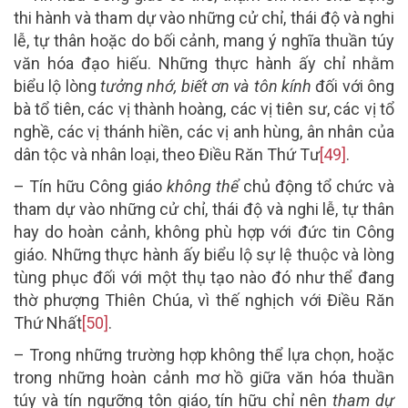
thi hành và tham dự vào những cử chỉ, thái độ và nghi
lễ, tự thân hoặc do bối cảnh, mang ý nghĩa thuần túy
văn hóa đạo hiếu. Những thực hành ấy chỉ nhằm
biểu lộ lòng
tưởng nhớ, biết ơn và tôn kính
đối với ông
bà tổ tiên, các vị thành hoàng, các vị tiên sư, các vị tổ
nghề, các vị thánh hiền, các vị anh hùng, ân nhân của
dân tộc và nhân loại, theo Điều Răn Thứ Tư
[49]
.
– Tín hữu Công giáo
không thể
chủ động tổ chức và
tham dự vào những cử chỉ, thái độ và nghi lễ, tự thân
hay do hoàn cảnh, không phù hợp với đức tin Công
giáo. Những thực hành ấy biểu lộ sự lệ thuộc và lòng
tùng phục đối với một thụ tạo nào đó như thể đang
thờ phượng Thiên Chúa, vì thế nghịch với Điều Răn
Thứ Nhất
[50]
.
– Trong những trường hợp không thể lựa chọn, hoặc
trong những hoàn cảnh mơ hồ giữa văn hóa thuần
túy và tín ngưỡng tôn giáo, tín hữu chỉ nên
tham dự