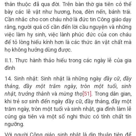
thân thuộc đã qua đời. Trên bàn thờ gia tiên có thể
bày các lễ vật như hương, hoa, đèn nến, bánh trái.
Cần nhắc cho con cháu nhớ là đức tin Công giáo dạy
rằng, người quá cố cần đến lời cầu nguyện và những
việc làm hy sinh, việc lành phúc đức của con cháu
để tỏ lòng hiếu kính hơn là các thức ăn vật chất mà
họ không hưởng dùng được.
II.1. Thực hành thảo hiếu trong các ngày lễ của gia
đình
1
4
.
S
inh
nhật:
Sinh nhật là những ngày
đầy cữ
,
đầy
tháng
,
đầy một trăm ngày
,
tròn một tuổi
,
sinh
nhật,
trưởng thành
và
mừng thọ
[51]
. Trong dân gian,
khi trẻ sơ sinh đến ngày đầy cữ, đầy tháng, đầy một
trăm ngày, tròn một tuổi và sinh nhật, gia đình làm lễ
cúng gia tiên và một số nghi thức có tính chất tín
ngưỡng.
Với người Công giáo, sinh nhật là dịp thuận tiện để