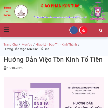
Skip
Skip
to
to
navigation
content
Giáo Phận Kon
Primary
Tum
Menu
Trang Chủ
Mục Vụ
Giáo Lý - Đức Tin - Kinh Thánh
Hướng Dẫn Việc Tôn Kính Tổ Tiên
Hướng Dẫn Việc Tôn Kính Tổ Tiên
10-10-2025