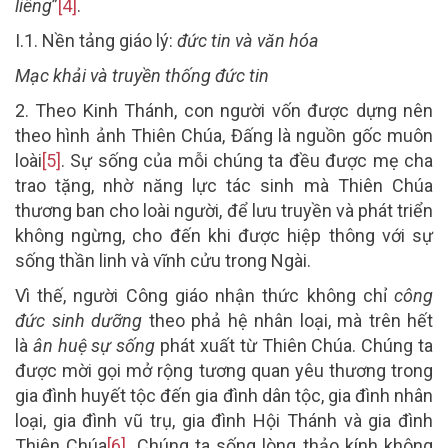
liêng
”
[4]
.
I.1. Nền tảng giáo lý:
đức tin và văn hóa
Mạc khải và truyền thống đức tin
2.
Theo Kinh Thánh, con người vốn được dựng nên
theo hình ảnh Thiên Chúa, Đấng là nguồn gốc muôn
loài
[5]
. Sự sống của mỗi chúng ta đều được mẹ cha
trao tặng, nhờ năng lực tác sinh mà Thiên Chúa
thương ban cho loài người, để lưu truyền và phát triển
không ngừng, cho đến khi được hiệp thông với sự
sống thần linh và vĩnh cửu trong Ngài.
Vì thế, người Công giáo nhận thức không chỉ
công
đức sinh dưỡng
theo phả hệ nhân loại, mà trên hết
là
ân huệ sự sống
phát xuất từ Thiên Chúa. Chúng ta
được mời gọi mở rộng tương quan yêu thương trong
gia đình huyết tộc đến gia đình dân tộc, gia đình nhân
loại, gia đình vũ trụ, gia đình Hội Thánh và gia đình
Thiên Chúa
[6]
. Chúng ta sống lòng thảo kính không