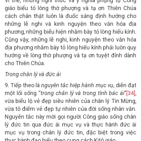
Vì thế, những nghi thức và ý nghĩa phụng tự Công
giáo biểu tỏ lòng thờ phượng và tạ ơn Thiên Chúa
cách chân thật luôn là đuốc sáng định hướng cho
những lễ nghi và kinh nguyện theo văn hóa địa
phương, những biểu hiện nhằm bày tỏ lòng hiếu kính.
Cũng vậy, những lễ nghi, kinh nguyện theo văn hóa
địa phương nhằm bày tỏ lòng hiếu kính phải luôn quy
hướng về lòng thờ phượng và tạ ơn tuyệt đỉnh dành
cho Thiên Chúa.
Trong chân lý và đức ái
9.
Tiếp theo là
nguyên tắc hiệp hành mục vụ
, diễn đạt
một lối sống “
trong chân lý và trong tình bác ái
”
[34]
,
vừa biểu lộ vẻ đẹp siêu nhiên của chân lý Tin Mừng,
vừa tô điểm vẻ đẹp tự nhiên của đời sống nhân văn.
Nguyên tắc này mời gọi người Công giáo sống chân
lý đức tin qua đức ái mục vụ và thực hành đức ái
mục vụ trong chân lý đức tin, đặc biệt trong việc
thực hành đạo hiếu theo cung cách Kitô giáo.