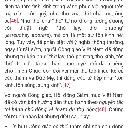
diễn tả tâm tình kính trọng vâng phục với người trên
mà mình tôn quý, như thờ vua, thờ cha mẹ, ông
bà
[46]
. Như thế, chữ “thờ” tự nó không tương đương
với thuật ngữ “thờ lạy, thờ phượng”
(
latreuo
hay
a
dorare
), mà chỉ là một sự tôn kính hết
lòng. Tuy vậy, để phân biệt với ý nghĩa thông thường,
ngay từ rất sớm, người Công giáo Việt Nam đã dùng
những từ kép như “thờ lạy, thờ phượng, thờ kính, tôn
thờ” để diễn tả sự thần phục tuyệt đối dành riêng
cho Thiên Chúa, còn đối với mọi thụ tạo khác, kể cả
các thánh và Đức Mẹ, thì dùng các từ kép như “tôn
kính, tôn sùng, sùng kính”.
[47]
Với người Công giáo, Hội đồng Giám mục Việt Nam
đã có văn bản hướng dẫn thực hành theo
nguyên tắc
thi hành chủ động và tham dự thụ động
[48]
. Chúng
tôi muốn nhắc lại những điều sau đây:
– Tín hữu Công giáo
có thể
, thậm chí nên chủ động