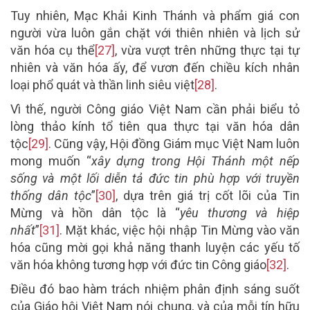
Tuy nhiên, Mạc Khải Kinh Thánh và phẩm giá con
người vừa luôn gắn chặt với thiên nhiên và lịch sử
văn hóa cụ thể
[27]
, vừa vượt trên những thực tại tự
nhiên và văn hóa ấy, để vươn đến chiều kích nhân
loại phổ quát và thần linh siêu việt
[28]
.
Vì thế, người Công giáo Việt Nam cần phải biểu tỏ
lòng thảo kính tổ tiên qua thực tại văn hóa dân
tộc
[29]
. Cũng vậy, Hội đồng Giám mục Việt Nam luôn
mong muốn “
xây dựng trong Hội Thánh một nếp
sống và một lối diễn tả đức tin phù hợp với truyền
thống dân tộc
”
[30]
, dựa trên giá trị cốt lõi của Tin
Mừng và hồn dân tộc là “
yêu thương và hiệp
nhất
”
[31]
. Mặt khác, việc hội nhập Tin Mừng vào văn
hóa cũng mời gọi khả năng thanh luyện các yếu tố
văn hóa không tương hợp với đức tin Công giáo
[32]
.
Điều đó bao hàm trách nhiệm phân định sáng suốt
của Giáo hội Việt Nam nói chung, và của mỗi tín hữu