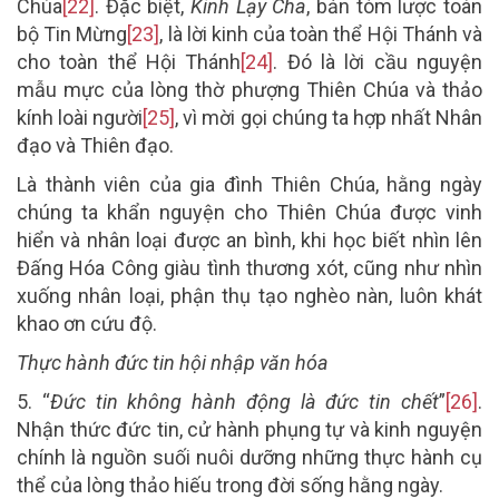
Chúa
[22]
. Đặc biệt,
Kinh Lạy Cha
, bản tóm lược toàn
bộ Tin Mừng
[23]
, là lời kinh của toàn thể Hội Thánh và
cho toàn thể Hội Thánh
[24]
. Đó là lời cầu nguyện
mẫu mực của lòng thờ phượng Thiên Chúa và thảo
kính loài người
[25]
, vì mời gọi chúng ta hợp nhất Nhân
đạo và Thiên đạo.
Là thành viên của gia đình Thiên Chúa, hằng ngày
chúng ta khẩn nguyện cho Thiên Chúa được vinh
hiển và nhân loại được an bình, khi học biết nhìn lên
Đấng Hóa Công giàu tình thương xót, cũng như nhìn
xuống nhân loại, phận thụ tạo nghèo nàn, luôn khát
khao ơn cứu độ.
Thực hành đức tin hội nhập văn hóa
5.
“
Đức tin không hành động là đức tin chết
”
[26]
.
Nhận thức đức tin, cử hành phụng tự và kinh nguyện
chính là nguồn suối nuôi dưỡng những thực hành cụ
thể của lòng thảo hiếu trong đời sống hằng ngày.