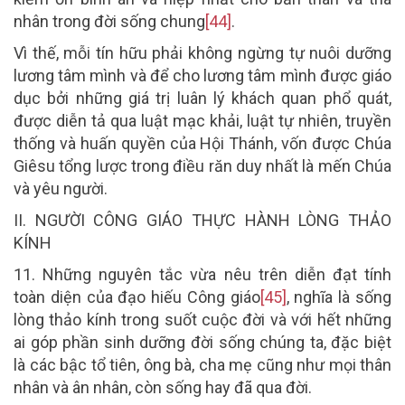
nhân trong đời sống chung
[44]
.
Vì thế, mỗi tín hữu phải không ngừng tự nuôi dưỡng
lương tâm mình và để cho lương tâm mình được giáo
dục bởi những giá trị luân lý khách quan phổ quát,
được diễn tả qua luật mạc khải, luật tự nhiên, truyền
thống và huấn quyền của Hội Thánh, vốn được Chúa
Giêsu tổng lược trong điều răn duy nhất là mến Chúa
và yêu người.
II. NGƯỜI CÔNG GIÁO THỰC HÀNH LÒNG THẢO
KÍNH
11.
Những nguyên tắc vừa nêu trên diễn đạt tính
toàn diện của đạo hiếu Công giáo
[45]
, nghĩa là sống
lòng thảo kính trong suốt cuộc đời và với hết những
ai góp phần sinh dưỡng đời sống chúng ta, đặc biệt
là các bậc tổ tiên, ông bà, cha mẹ cũng như mọi thân
nhân và ân nhân, còn sống hay đã qua đời.