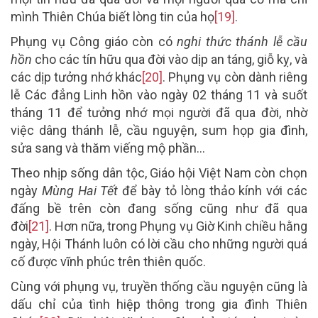
mình Thiên Chúa biết lòng tin của họ
[19]
.
Phụng vụ Công giáo còn có
nghi thức thánh lễ cầu
hồn
cho các tín hữu qua đời vào dịp an táng, giỗ kỵ, và
các dịp tưởng nhớ khác
[20]
. Phụng vụ còn dành riêng
lễ Các đẳng Linh hồn vào ngày 02 tháng 11 và suốt
tháng 11 để tưởng nhớ mọi người đã qua đời, nhờ
việc dâng thánh lễ, cầu nguyện, sum họp gia đình,
sửa sang và thăm viếng mộ phần…
Theo nhịp sống dân tộc, Giáo hội Việt Nam còn chọn
ngày
Mùng Hai Tết
để bày tỏ lòng thảo kính với các
đấng bề trên còn đang sống cũng như đã qua
đời
[21]
. Hơn nữa, trong Phụng vụ Giờ Kinh chiều hằng
ngày, Hội Thánh luôn có lời cầu cho những người quá
cố được vĩnh phúc trên thiên quốc.
Cùng với phụng vụ, truyền thống cầu nguyện cũng là
dấu chỉ của tình hiệp thông trong gia đình Thiên