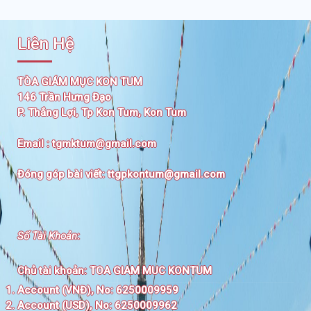
Liên Hệ
TÒA GIÁM MỤC KON TUM
146 Trần Hưng Đạo
P. Thắng Lợi, Tp Kon Tum, Kon Tum
Email :
tgmktum@gmail.com
Đóng góp bài viết:
ttgpkontum@gmail.com
Số Tài Khoản
:
Chủ tài khoản:
TOA GIAM MUC KONTUM
Account (VNĐ), No: 6250009959
Account (USD), No: 6250009962