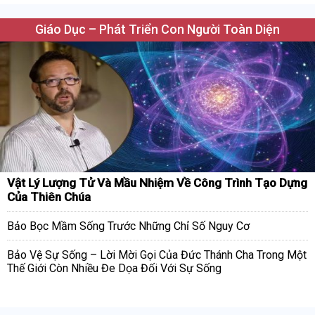
Giáo Dục – Phát Triển Con Người Toàn Diện
Vật Lý Lượng Tử Và Mầu Nhiệm Về Công Trình Tạo Dựng
Của Thiên Chúa
Bảo Bọc Mầm Sống Trước Những Chỉ Số Nguy Cơ
Bảo Vệ Sự Sống – Lời Mời Gọi Của Đức Thánh Cha Trong Một
Thế Giới Còn Nhiều Đe Dọa Đối Với Sự Sống