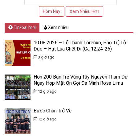
Hôm Nay
Xem Nhiều Hơn
Tin/bài mới
Xem nhiều
10.08.2026 – Lễ Thánh Lôrenxô, Phó Tế, Tử
Đạo – Hạt Lúa Chết Đi (Ga 12,24-26)
3 giờ ago
Hơn 200 Bạn Trẻ Vùng Tây Nguyên Tham Dự
Ngày Họp Mặt Ơn Gọi Đa Minh Rosa Lima
12 giờ ago
Bước Chân Trở Về
12 giờ ago