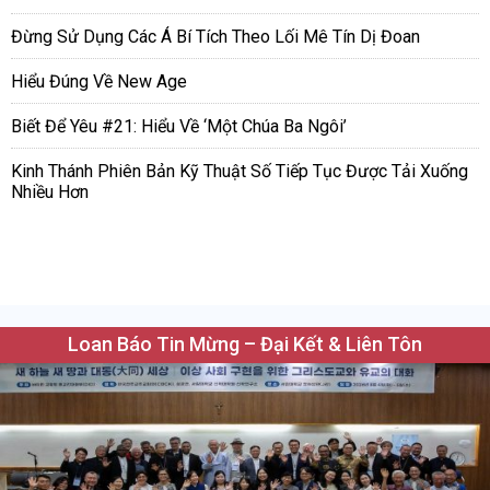
Đừng Sử Dụng Các Á Bí Tích Theo Lối Mê Tín Dị Đoan
Hiểu Đúng Về New Age
Biết Để Yêu #21: Hiểu Về ‘Một Chúa Ba Ngôi’
Kinh Thánh Phiên Bản Kỹ Thuật Số Tiếp Tục Được Tải Xuống
Nhiều Hơn
Loan Báo Tin Mừng – Đại Kết & Liên Tôn