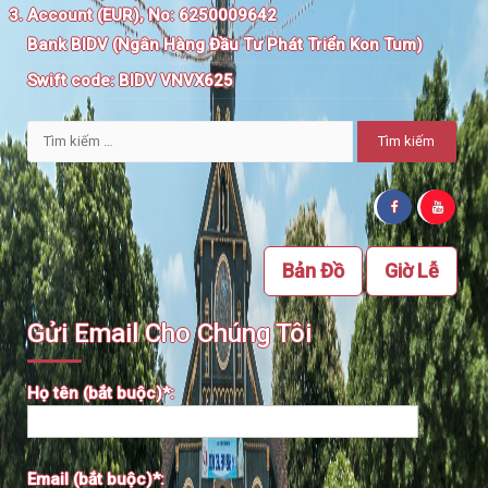
Account (EUR), No: 6250009642
Bank BIDV (Ngân Hàng Đầu Tư Phát Triển Kon Tum)
Swift code:
BIDV VNVX625
Tìm
kiếm
cho:
Bản Đồ
Giờ Lễ
Gửi Email Cho Chúng Tôi
Họ tên (bắt buộc)*:
Email (bắt buộc)*: