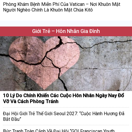
Phòng Khám Bệnh Miễn Phí Của Vatican – Nơi Khuôn Mặt
Người Nghèo Chính Là Khuôn Mặt Chúa Kitô
Giới Trẻ – Hôn Nhân Gia Đình
10 Lý Do Chính Khiến Các Cuộc Hôn Nhân Ngày Nay Đổ
Vỡ Và Cách Phòng Tránh
Đại Hội Giới Trẻ Thế Giới Seoul 2027: “Cuộc Hành Hương Đã
Bắt Đầu”
Bức Tranh Toàn Cảnh Về Đại Hội “GO! Franciscan Youth