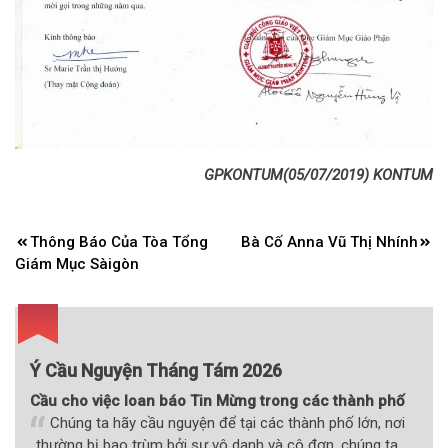
GPKONTUM(05/07/2019) KONTUM
Điều
Thông Báo Của Tòa Tổng
Bà Cố Anna Vũ Thị Nhính
hướng
Giám Mục Sàigòn
bài
viết
Ý Cầu Nguyện Tháng Tám 2026
Cầu cho việc loan báo Tin Mừng trong các thành phố
Chúng ta hãy cầu nguyện để tại các thành phố lớn, nơi
thường bị bao trùm bởi sự vô danh và cô đơn, chúng ta