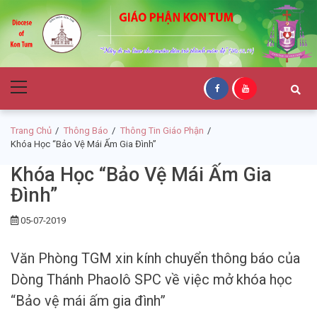
Skip
Skip
to
to
navigation
content
Giáo Phận Kon
Primary
Tum
Menu
Trang Chủ
Thông Báo
Thông Tin Giáo Phận
Khóa Học “Bảo Vệ Mái Ấm Gia Đình”
Khóa Học “Bảo Vệ Mái Ấm Gia
Đình”
05-07-2019
Văn Phòng TGM xin kính chuyển thông báo của
Dòng Thánh Phaolô SPC về việc mở khóa học
“Bảo vệ mái ấm gia đình”