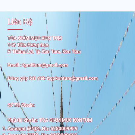
Liên Hệ
TÒA GIÁM MỤC KON TUM
146 Trần Hưng Đạo
P. Thắng Lợi, Tp Kon Tum, Kon Tum
Email :
tgmktum@gmail.com
Đóng góp bài viết:
ttgpkontum@gmail.com
Số Tài Khoản
:
Chủ tài khoản:
TOA GIAM MUC KONTUM
Account (VNĐ), No: 6250009959