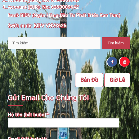
Account (USD), No: 6250009962
Account (EUR), No: 6250009642
Bank BIDV (Ngân Hàng Đầu Tư Phát Triển Kon Tum)
Swift code:
BIDV VNVX625
Tìm
kiếm
cho:
Bản Đồ
Giờ Lễ
Gửi Email Cho Chúng Tôi
Họ tên (bắt buộc)*: