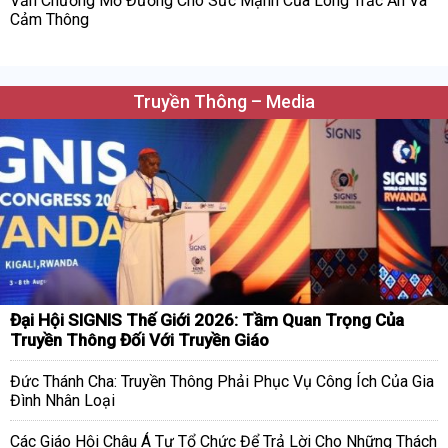
Văn Chương Mở Đường Cho Sức Mạnh Của Lòng Trắc Ẩn Và
Cảm Thông
Truyền Thông – Media
Đại Hội SIGNIS Thế Giới 2026: Tầm Quan Trọng Của
Truyền Thông Đối Với Truyền Giáo
Đức Thánh Cha: Truyền Thông Phải Phục Vụ Công Ích Của Gia
Đình Nhân Loại
Các Giáo Hội Châu Á Tự Tổ Chức Để Trả Lời Cho Những Thách