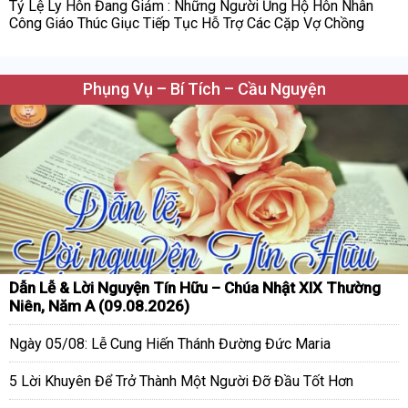
Tỷ Lệ Ly Hôn Đang Giảm : Những Người Ủng Hộ Hôn Nhân
Công Giáo Thúc Giục Tiếp Tục Hỗ Trợ Các Cặp Vợ Chồng
Phụng Vụ – Bí Tích – Cầu Nguyện
Dẫn Lễ & Lời Nguyện Tín Hữu – Chúa Nhật XIX Thường
Niên, Năm A (09.08.2026)
Ngày 05/08: Lễ Cung Hiến Thánh Đường Đức Maria
5 Lời Khuyên Để Trở Thành Một Người Đỡ Đầu Tốt Hơn