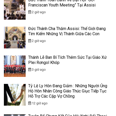
Franciscan Youth Meeting” Tại Assisi
2 giờ ago
Đức Thánh Cha Thăm Assisi: Thế Giới Đang
Tìm Kiếm Những Vị Thánh Giữa Các Con
2 giờ ago
Thánh Lễ Ban Bí Tích Thêm Sức Tại Giáo Xứ
Plei Rơngol Khóp
3 giờ ago
Tỷ Lệ Ly Hôn Đang Giảm : Những Người Ủng
Hộ Hôn Nhân Công Giáo Thúc Giục Tiếp Tục
Hỗ Trợ Các Cặp Vợ Chồng
12 giờ ago