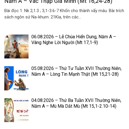
Năm A – Vác Thập Giá Mình (Mt 16,24-28)
Bài đọc 1: Nk 2,1.3 ; 3,1-3.6-7 Khốn cho thành vấy máu. Bài trích
sách ngôn sứ Na-khum. 21Kìa, trên các...
06.08.2026 – Lễ Chúa Hiển Dung, Năm A –
Vâng Nghe Lời Người (Mt 17,1-9)
05.08.2026 – Thứ Tư Tuần XVII Thường Niên,
Năm A – Lòng Tin Mạnh Thật (Mt 15,21-28)
04.08.2026 – Thứ Ba Tuần XVII Thường Niên,
Năm A – Mù Mà Dắt Mù (Mt 15,1-2.10-14)