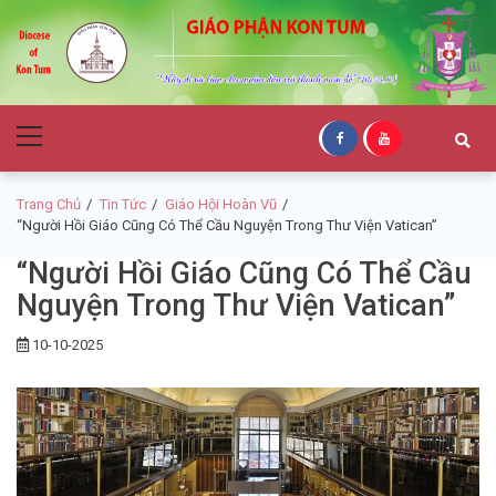
Skip
Skip
to
to
navigation
content
Giáo Phận Kon
Primary
Tum
Menu
Trang Chủ
Tin Tức
Giáo Hội Hoàn Vũ
“Người Hồi Giáo Cũng Có Thể Cầu Nguyện Trong Thư Viện Vatican”
“Người Hồi Giáo Cũng Có Thể Cầu
Nguyện Trong Thư Viện Vatican”
10-10-2025