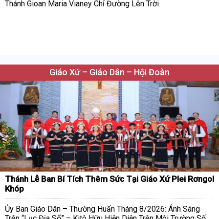
Thánh Gioan Maria Vianey Chỉ Đường Lên Trời
Giáo Xứ – Giáo Dân – Hội Đoàn
Thánh Lễ Ban Bí Tích Thêm Sức Tại Giáo Xứ Plei Rơngol
Khóp
Ủy Ban Giáo Dân – Thường Huấn Tháng 8/2026: Ánh Sáng
Trên “Lục Địa Số” – Kitô Hữu Hiện Diện Trên Môi Trường Số