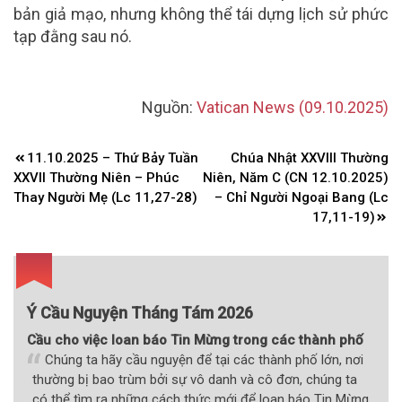
bản giả mạo, nhưng không thể tái dựng lịch sử phức
tạp đằng sau nó.
Nguồn:
Vatican News (09.10.2025)
Điều
11.10.2025 – Thứ Bảy Tuần
Chúa Nhật XXVIII Thường
hướng
XXVII Thường Niên – Phúc
Niên, Năm C (CN 12.10.2025)
bài
Thay Người Mẹ (Lc 11,27-28)
– Chỉ Người Ngoại Bang (Lc
17,11-19)
viết
Ý Cầu Nguyện Tháng Tám 2026
Cầu cho việc loan báo Tin Mừng trong các thành phố
Chúng ta hãy cầu nguyện để tại các thành phố lớn, nơi
thường bị bao trùm bởi sự vô danh và cô đơn, chúng ta
có thể tìm ra những cách thức mới để loan báo Tin Mừng,