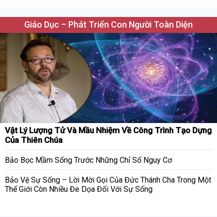
Giáo Dục – Phát Triển Con Người Toàn Diện
Vật Lý Lượng Tử Và Mầu Nhiệm Về Công Trình Tạo Dựng
Của Thiên Chúa
Bảo Bọc Mầm Sống Trước Những Chỉ Số Nguy Cơ
Bảo Vệ Sự Sống – Lời Mời Gọi Của Đức Thánh Cha Trong Một
Thế Giới Còn Nhiều Đe Dọa Đối Với Sự Sống