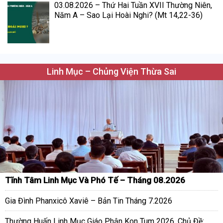
03.08.2026 – Thứ Hai Tuần XVII Thường Niên,
Năm A – Sao Lại Hoài Nghi? (Mt 14,22-36)
Linh Mục – Chủng Viện Thừa Sai
Tĩnh Tâm Linh Mục Và Phó Tế – Tháng 08.2026
Gia Đình Phanxicô Xaviê – Bản Tin Tháng 7.2026
Thường Huấn Linh Mục Giáo Phận Kon Tum 2026. Chủ Đề: