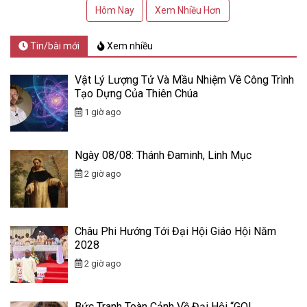
Hôm Nay
Xem Nhiều Hơn
Tin/bài mới
Xem nhiều
Vật Lý Lượng Tử Và Mầu Nhiệm Về Công Trình
Tạo Dựng Của Thiên Chúa
1 giờ ago
Ngày 08/08: Thánh Đaminh, Linh Mục
2 giờ ago
Châu Phi Hướng Tới Đại Hội Giáo Hội Năm
2028
2 giờ ago
Bức Tranh Toàn Cảnh Về Đại Hội “GO!