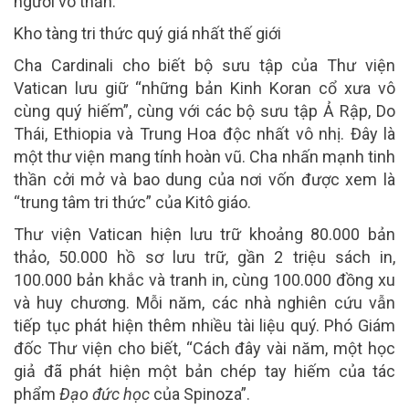
người vô thần.
Kho tàng tri thức quý giá nhất thế giới
Cha Cardinali cho biết bộ sưu tập của Thư viện
Vatican lưu giữ “những bản Kinh Koran cổ xưa vô
cùng quý hiếm”, cùng với các bộ sưu tập Ả Rập, Do
Thái, Ethiopia và Trung Hoa độc nhất vô nhị. Đây là
một thư viện mang tính hoàn vũ. Cha nhấn mạnh tinh
thần cởi mở và bao dung của nơi vốn được xem là
“trung tâm tri thức” của Kitô giáo.
Thư viện Vatican hiện lưu trữ khoảng 80.000 bản
thảo, 50.000 hồ sơ lưu trữ, gần 2 triệu sách in,
100.000 bản khắc và tranh in, cùng 100.000 đồng xu
và huy chương. Mỗi năm, các nhà nghiên cứu vẫn
tiếp tục phát hiện thêm nhiều tài liệu quý. Phó Giám
đốc Thư viện cho biết, “Cách đây vài năm, một học
giả đã phát hiện một bản chép tay hiếm của tác
phẩm
Đạo đức học
của Spinoza”.