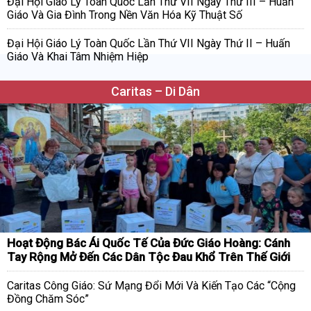
Đại Hội Giáo Lý Toàn Quốc Lần Thứ VII Ngày Thứ III – Huấn
Giáo Và Gia Đình Trong Nền Văn Hóa Kỹ Thuật Số
Đại Hội Giáo Lý Toàn Quốc Lần Thứ VII Ngày Thứ II – Huấn
Giáo Và Khai Tâm Nhiệm Hiệp
Caritas – Di Dân
Hoạt Động Bác Ái Quốc Tế Của Đức Giáo Hoàng: Cánh
Tay Rộng Mở Đến Các Dân Tộc Đau Khổ Trên Thế Giới
Caritas Công Giáo: Sứ Mạng Đổi Mới Và Kiến Tạo Các “Cộng
Đồng Chăm Sóc”