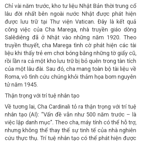
Chỉ vài năm trước, kho tư liệu Nhật Bản thời trung cổ
lâu đời nhất bên ngoài nước Nhật được phát hiện
được lưu trữ tại Thư viện Vatican. Đây là kết quả
công việc của Cha Marega, nhà truyền giáo dòng
Salêdiêng đã ở Nhật vào những năm 1920. Theo
truyền thuyết, cha Marega tình cờ phát hiện các tài
liệu khi thấy trẻ em chơi bóng bằng những tờ giấy cũ,
rồi lần ra cả một kho lưu trữ bị bỏ quên trong tàn tích
của một lâu đài. Sau đó, cha mang toàn bộ tài liệu về
Roma, vô tình cứu chúng khỏi thảm họa bom nguyên
tử năm 1945.
Thận trọng với trí tuệ nhân tạo
Về tương lai, Cha Cardinali tỏ ra thận trọng với trí tuệ
nhân tạo (AI): “Vấn đề vẫn như 500 năm trước – là
việc lập danh mục”. Theo cha, máy tính có thể hỗ trợ,
nhưng không thể thay thế sự tinh tế của nhà nghiên
cứu thực thụ. Trí tuệ nhân tạo có thể phát hiện được