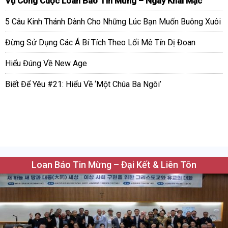
Vụ Công Cuộc Loan Báo Tin Mừng – Ngày Khai Mạc
5 Câu Kinh Thánh Dành Cho Những Lúc Bạn Muốn Buông Xuôi
Đừng Sử Dụng Các Á Bí Tích Theo Lối Mê Tín Dị Đoan
Hiểu Đúng Về New Age
Biết Để Yêu #21: Hiểu Về ‘Một Chúa Ba Ngôi’
Loan Báo Tin Mừng – Đại Kết & Liên Tôn