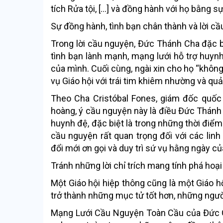
tích Rửa tội, […] và đồng hành với họ bằng s
Sự đồng hành, tình bạn chân thành và lời c
Trong lời cầu nguyện, Đức Thánh Cha đặc b
tình bạn lành mạnh, mạng lưới hỗ trợ huynh
của mình. Cuối cùng, ngài xin cho họ “khôn
vụ Giáo hội với trái tim khiêm nhường và quả
Theo Cha Cristóbal Fones, giám đốc quốc
hoàng, ý cầu nguyện này là điều Đức Thánh C
huynh đệ, đặc biệt là trong những thời điểm
cầu nguyện rất quan trọng đối với các lin
đổi mới ơn gọi và duy trì sứ vụ hằng ngày c
Tránh những lời chỉ trích mang tính phá hoại
Một Giáo hội hiệp thông cũng là một Giáo h
trở thành những mục tử tốt hơn, những ngườ
Mạng Lưới Cầu Nguyện Toàn Cầu của Đức G