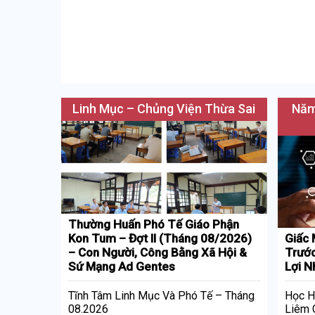
Linh Mục – Chủng Viện Thừa Sai
Năm
Thường Huấn Phó Tế Giáo Phận
Kon Tum – Đợt II (Tháng 08/2026)
Giấc 
– Con Người, Công Bằng Xã Hội &
Trước
Sứ Mạng Ad Gentes
Lợi N
Tĩnh Tâm Linh Mục Và Phó Tế – Tháng
Học H
08.2026
Liêm 