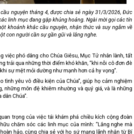
ý cầu nguyện tháng 4, được chia sẻ ngày 31/3/2026, Đức
ác linh mục đang gặp khủng hoảng. Ngài mời gọi các tín
 một khoảnh khắc cầu nguyện, nhận thức và suy ngẫm về
một con người cần sự gần gũi và lắng nghe.
 việc phó dâng cho Chúa Giêsu, Mục Tử nhân lành, tất
ng trải qua những thời điểm khó khăn, “khi nỗi cô đơn đè
và khi sự mệt mỏi dường như mạnh hơn cả hy vọng”.
ào tình yêu vô điều kiện của Chúa”, giúp họ cảm nghiệm
g, những môn đệ khiêm nhường và quý giá, và là những
a dân Chúa”.
uan trọng của việc tái khám phá chiều kích cộng đoàn
ín hữu chăm sóc các linh mục của mình: “Lắng nghe mà
 hoàn hảo, cùng chia sẻ với họ sứ mạng lãnh nhận từ Bí