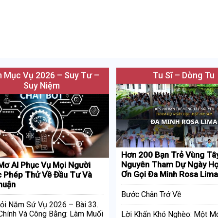
 Mục Vụ 2026 – Suy Tư –
Tu Sĩ – Dòng Tu
Suy Niệm
Hơn 200 Bạn Trẻ Vùng Tâ
Nguyên Tham Dự Ngày Họ
Mơ AI Phục Vụ Mọi Người
Ơn Gọi Đa Minh Rosa Lima
 Phép Thử Về Đầu Tư Và
huận
Bước Chân Trở Về
ỏi Năm Sứ Vụ 2026 – Bài 33.
Chính Và Công Bằng: Làm Muối
Lời Khấn Khó Nghèo: Một M