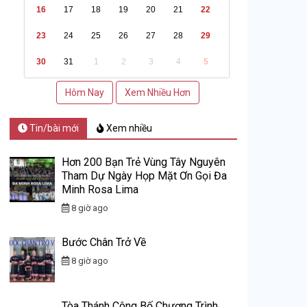
16
17
18
19
20
21
22
23
24
25
26
27
28
29
30
31
1
2
3
4
5
Hôm Nay
Xem Nhiều Hơn
Tin/bài mới
Xem nhiều
Hơn 200 Bạn Trẻ Vùng Tây Nguyên
Tham Dự Ngày Họp Mặt Ơn Gọi Đa
Minh Rosa Lima
8 giờ ago
Bước Chân Trở Về
8 giờ ago
Tòa Thánh Công Bố Chương Trình