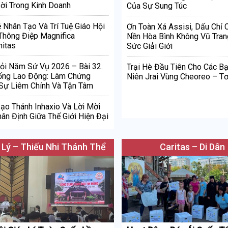
ời Trong Kinh Doanh
Của Sự Sung Túc
ệ Nhân Tạo Và Trí Tuệ Giáo Hội
Ơn Toàn Xá Assisi, Dấu Chỉ
Thông Điệp Magnifica
Nền Hòa Bình Không Vũ Tran
itas
Sức Giải Giới
ỏi Năm Sứ Vụ 2026 – Bài 32.
Trại Hè Đầu Tiên Cho Các Bạ
ống Lao Động: Làm Chứng
Niên Jrai Vùng Cheoreo – Tơ
Sự Liêm Chính Và Tận Tâm
Đạo Thánh Inhaxio Và Lời Mời
ân Định Giữa Thế Giới Hiện Đại
 Lý – Thiếu Nhi Thánh Thể
Caritas – Di Dân