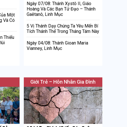
Ngày 07/08: Thánh Xystô II, Giáo
Hoàng Và Các Bạn Tử Đạo – Thánh
Gaêtanô, Linh Mục
 Của Một
g Và Có
5 Vị Thánh Dạy Chúng Ta Yêu Mến Bí
Tích Thánh Thể Trong Tháng Tám Này
n Thiếu
lúi
Ngày 04/08: Thánh Gioan Maria
Vianney, Linh Mục
Giới Trẻ – Hôn Nhân Gia Đình