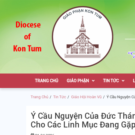
Skip
Skip
to
to
navigation
content
Giáo Phận K
TRANG CHỦ
GIÁO PHẬN
TIN TỨC
Trang Chủ
Tin Tức
Giáo Hội Hoàn Vũ
Ý Cầu Nguyện C
Ý Cầu Nguyện Của Đức Thán
Cho Các Linh Mục Đang Gặ