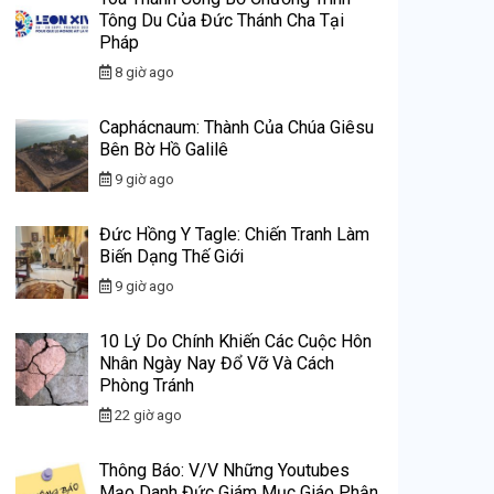
Tông Du Của Đức Thánh Cha Tại
Pháp
8 giờ ago
Caphácnaum: Thành Của Chúa Giêsu
Bên Bờ Hồ Galilê
9 giờ ago
Đức Hồng Y Tagle: Chiến Tranh Làm
Biến Dạng Thế Giới
9 giờ ago
10 Lý Do Chính Khiến Các Cuộc Hôn
Nhân Ngày Nay Đổ Vỡ Và Cách
Phòng Tránh
22 giờ ago
Thông Báo: V/v Những Youtubes
Mạo Danh Đức Giám Mục Giáo Phận