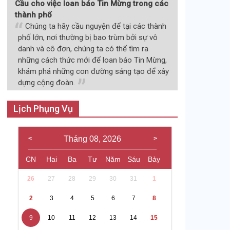
Cầu cho việc loan báo Tin Mừng trong các
thành phố
Chúng ta hãy cầu nguyện để tại các thành
phố lớn, nơi thường bị bao trùm bởi sự vô
danh và cô đơn, chúng ta có thể tìm ra
những cách thức mới để loan báo Tin Mừng,
khám phá những con đường sáng tạo để xây
dựng cộng đoàn.
Lịch Phụng Vụ
Tháng 08, 2026
CN
Hai
Ba
Tư
Năm
Sáu
Bảy
26
27
28
29
30
31
1
2
3
4
5
6
7
8
9
10
11
12
13
14
15