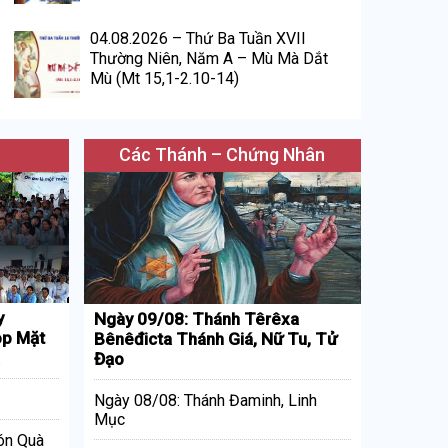
04.08.2026 – Thứ Ba Tuần XVII
Thường Niên, Năm A – Mù Mà Dắt
Mù (Mt 15,1-2.10-14)
Các Thánh – Chứng Nhân
y
Ngày 09/08: Thánh Têrêxa
p Mặt
Bênêđicta Thánh Giá, Nữ Tu, Tử
Đạo
Ngày 08/08: Thánh Đaminh, Linh
Mục
ón Quà