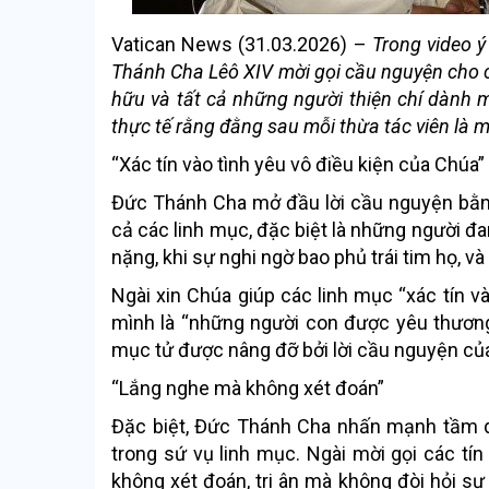
Vatican News (31.03.2026) –
Trong video 
Thánh Cha Lêô XIV mời gọi cầu nguyện cho c
hữu và tất cả những người thiện chí dành
thực tế rằng đằng sau mỗi thừa tác viên là 
“Xác tín vào tình yêu vô điều kiện của Chúa”
Đức Thánh Cha mở đầu lời cầu nguyện bằng
cả các linh mục, đặc biệt là những người đa
nặng, khi sự nghi ngờ bao phủ trái tim họ, 
Ngài xin Chúa giúp các linh mục “xác tín v
mình là “những người con được yêu thươn
mục tử được nâng đỡ bởi lời cầu nguyện củ
“Lắng nghe mà không xét đoán”
Đặc biệt, Đức Thánh Cha nhấn mạnh tầm q
trong sứ vụ linh mục. Ngài mời gọi các t
không xét đoán, tri ân mà không đòi hỏi sự