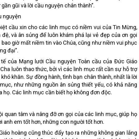
ự gần gũi và lời cầu nguyện chân thành”.
ầu nguyện
iệt cầu xin cho các linh mục có niềm vui của Tin Mừng,
 đệ, và ân sủng để luôn khám phá lại vẻ đẹp của ơn gọi
g bao giờ mất niềm tin vào Chúa, cũng như niềm vui phục
ng đại”.
 tế của Mạng lưới Cầu nguyện Toàn cầu của Đức Giáo
ha luôn thao thức, bởi vì các linh mục rất cần sự hỗ trợ
 khó khăn. Sự đồng hành, tình bạn chân thành, nhất là lời
h mục, như những nguồn ân sủng thiết yếu, có khả năng
ủa họ. Các linh mục cần biết họ không đơn độc.
ội quan tâm và nâng đỡ ơn gọi của các linh mục, giúp họ
i anh em tốt hơn, những con người tốt hơn.
iáo hoàng cũng thúc đẩy tạo ra những không gian lắng