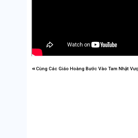
Điều
Cùng Các Giáo Hoàng Bước Vào Tam Nhật Vượ
hướng
bài
viết