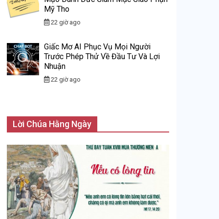
Mỹ Tho
22 giờ ago
Giấc Mơ AI Phục Vụ Mọi Người
Trước Phép Thử Về Đầu Tư Và Lợi
Nhuận
22 giờ ago
Lời Chúa Hằng Ngày