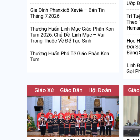
Ướp Đ
Gia Đình Phanxicô Xaviê – Bản Tin
Tháng 7.2026
Trí Tu
Theo 
Human
Thường Huấn Linh Mục Giáo Phận Kon
Tum 2026. Chủ Đề: Linh Mục – Vui
Trong Thuộc Về Để Tạo Sinh
Học H
Đời S
Bằng 
Thường Huấn Phó Tế Giáo Phận Kon
Tum
Linh 
Gọi Ph
Giáo Xứ – Giáo Dân – Hội Đoàn
Giáo