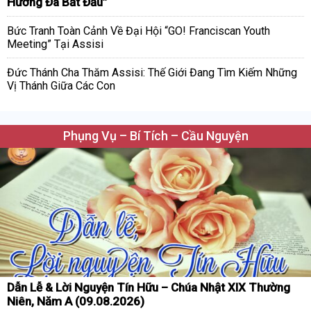
Hương Đã Bắt Đầu”
Bức Tranh Toàn Cảnh Về Đại Hội “GO! Franciscan Youth
Meeting” Tại Assisi
Đức Thánh Cha Thăm Assisi: Thế Giới Đang Tìm Kiếm Những
Vị Thánh Giữa Các Con
Phụng Vụ – Bí Tích – Cầu Nguyện
Dẫn Lễ & Lời Nguyện Tín Hữu – Chúa Nhật XIX Thường
Niên, Năm A (09.08.2026)