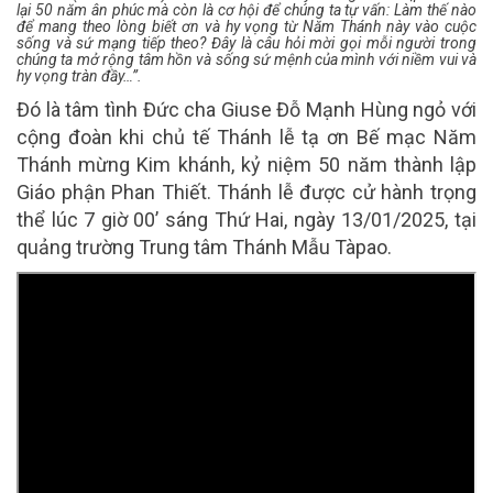
lại 50 năm ân phúc mà còn là cơ hội để chúng ta tự vấn: Làm thế nào
để mang theo lòng biết ơn và hy vọng từ Năm Thánh này vào cuộc
sống và sứ mạng tiếp theo? Đây là câu hỏi mời gọi mỗi người trong
chúng ta mở rộng tâm hồn và sống sứ mệnh của mình với niềm vui và
hy vọng tràn đầy…”.
Đó là tâm tình Đức cha Giuse Đỗ Mạnh Hùng ngỏ với
cộng đoàn khi chủ tế Thánh lễ tạ ơn Bế mạc Năm
Thánh mừng Kim khánh, kỷ niệm 50 năm thành lập
Giáo phận Phan Thiết. Thánh lễ được cử hành trọng
thể lúc 7 giờ 00’ sáng Thứ Hai, ngày 13/01/2025, tại
quảng trường Trung tâm Thánh Mẫu Tàpao.