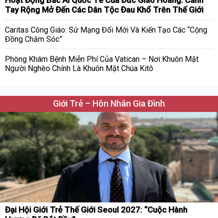
Hoạt Động Bác Ái Quốc Tế Của Đức Giáo Hoàng: Cánh
Tay Rộng Mở Đến Các Dân Tộc Đau Khổ Trên Thế Giới
Caritas Công Giáo: Sứ Mạng Đổi Mới Và Kiến Tạo Các “Cộng
Đồng Chăm Sóc”
Phòng Khám Bệnh Miễn Phí Của Vatican – Nơi Khuôn Mặt
Người Nghèo Chính Là Khuôn Mặt Chúa Kitô
Giới Trẻ – Hôn Nhân Gia Đình
Đại Hội Giới Trẻ Thế Giới Seoul 2027: “Cuộc Hành