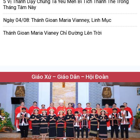
5 Vị Thánh Dạy Chúng Ta Yêu Mến Bí Tích Thánh Thể Trong
Tháng Tám Này
Ngày 04/08: Thánh Gioan Maria Vianney, Linh Mục
Thánh Gioan Maria Vianey Chỉ Đường Lên Trời
Giáo Xứ – Giáo Dân – Hội Đoàn