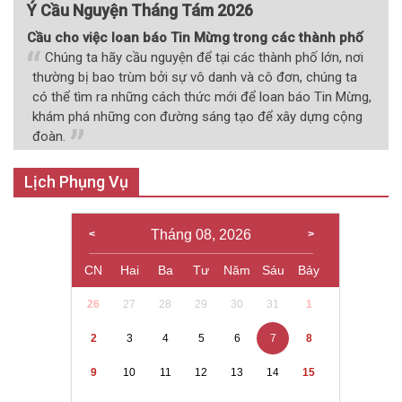
Ý Cầu Nguyện Tháng Tám 2026
Cầu cho việc loan báo Tin Mừng trong các thành phố
Chúng ta hãy cầu nguyện để tại các thành phố lớn, nơi
thường bị bao trùm bởi sự vô danh và cô đơn, chúng ta
có thể tìm ra những cách thức mới để loan báo Tin Mừng,
khám phá những con đường sáng tạo để xây dựng cộng
đoàn.
Lịch Phụng Vụ
Tháng 08, 2026
CN
Hai
Ba
Tư
Năm
Sáu
Bảy
26
27
28
29
30
31
1
2
3
4
5
6
7
8
9
10
11
12
13
14
15