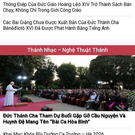
Thông Điệp Của Đức Giáo Hoàng Lêô XIV Trở Thành Sách Bán
Chạy, Không Chỉ Trong Giới Công Giáo
Các Bài Giảng Chưa Được Xuất Bản Của Đức Thánh Cha
Bênêđíctô XVI Đã Được Phát Hành Bằng Tiếng Anh
Thánh Nhạc – Nghệ Thuật Thánh
Đức Thánh Cha Tham Dự Buổi Gặp Gỡ Cầu Nguyện Và
Huynh Đệ Mang Tên “Bài Ca Hòa Bình”
Khai Mạc Khóa Bồi Dưỡng Ca Trưởng – Hè 2026