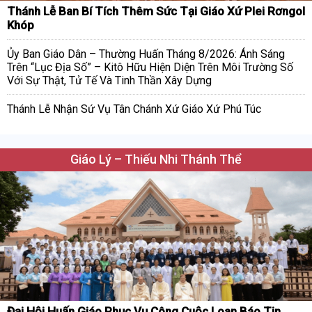
Thánh Lễ Ban Bí Tích Thêm Sức Tại Giáo Xứ Plei Rơngol
Khóp
Ủy Ban Giáo Dân – Thường Huấn Tháng 8/2026: Ánh Sáng
Trên “Lục Địa Số” – Kitô Hữu Hiện Diện Trên Môi Trường Số
Với Sự Thật, Tử Tế Và Tinh Thần Xây Dựng
Thánh Lễ Nhận Sứ Vụ Tân Chánh Xứ Giáo Xứ Phú Túc
Giáo Lý – Thiếu Nhi Thánh Thể
Đại Hội Huấn Giáo Phục Vụ Công Cuộc Loan Báo Tin