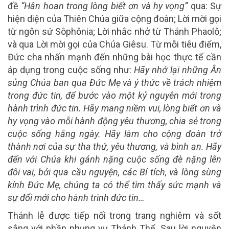
đề
“Hân hoan trong lòng biết ơn và hy vọng”
qua: Sự
hiện diện của Thiên Chúa giữa cộng đoàn; Lời mời gọi
từ ngôn sứ Sôphônia; Lời nhắc nhở từ Thánh Phaolô;
và qua Lời mời gọi của Chúa Giêsu. Từ mỗi tiêu điểm,
Đức cha nhấn mạnh đến những bài học thực tế cần
áp dụng trong cuộc sống như:
Hãy nhớ lại những Ân
sủng Chúa ban qua Đức Mẹ và ý thức về trách nhiệm
trong đức tin, để bước vào một kỷ nguyên mới trong
hành trình đức tin. Hãy mang niềm vui, lòng biết ơn và
hy vọng vào mỗi hành động yêu thương, chia sẻ trong
cuộc sống hằng ngày. Hãy làm cho cộng đoàn trở
thành nơi của sự tha thứ, yêu thương, và bình an. Hãy
đến với Chúa khi gánh nặng cuộc sống đè nặng lên
đôi vai, bởi qua cầu nguyện, các Bí tích, và lòng sùng
kính Đức Mẹ, chúng ta có thể tìm thấy sức mạnh và
sự đổi mới cho hành trình đức tin…
Thánh lễ được tiếp nối trong trang nghiêm và sốt
sắng với phần phụng vụ Thánh Thể. Sau lời nguyện