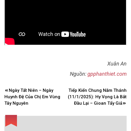
Xuân An
Nguồn:
gpphanthiet.com
Điều
Ngày Tất Niên – Ngày
Tiếp Kiến Chung Năm Thánh
hướng
Huynh Đệ Của Chị Em Vùng
(11/1/2025): Hy Vọng Là Bắt
bài
Tây Nguyên
Đầu Lại – Gioan Tẩy Giả
viết