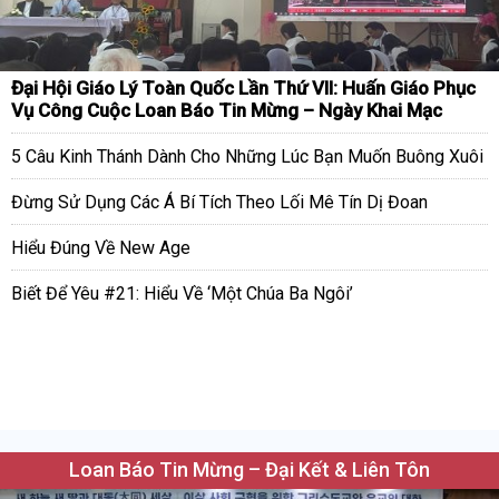
Đại Hội Giáo Lý Toàn Quốc Lần Thứ VII: Huấn Giáo Phục
Vụ Công Cuộc Loan Báo Tin Mừng – Ngày Khai Mạc
5 Câu Kinh Thánh Dành Cho Những Lúc Bạn Muốn Buông Xuôi
Đừng Sử Dụng Các Á Bí Tích Theo Lối Mê Tín Dị Đoan
Hiểu Đúng Về New Age
Biết Để Yêu #21: Hiểu Về ‘Một Chúa Ba Ngôi’
Loan Báo Tin Mừng – Đại Kết & Liên Tôn