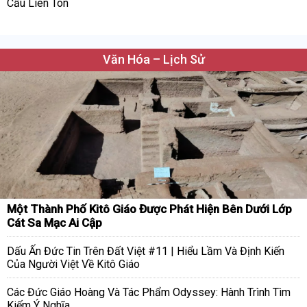
Cầu Liên Tôn
Văn Hóa – Lịch Sử
Một Thành Phố Kitô Giáo Được Phát Hiện Bên Dưới Lớp
Cát Sa Mạc Ai Cập
Dấu Ấn Đức Tin Trên Đất Việt #11 | Hiểu Lầm Và Định Kiến
Của Người Việt Về Kitô Giáo
Các Đức Giáo Hoàng Và Tác Phẩm Odyssey: Hành Trình Tìm
Kiếm Ý Nghĩa