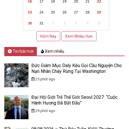
16
17
18
19
20
21
22
23
24
25
26
27
28
29
30
31
1
2
3
4
5
Hôm Nay
Xem Nhiều Hơn
Tin/bài mới
Xem nhiều
Đức Giám Mục Daly Kêu Gọi Cầu Nguyện Cho
Nạn Nhân Cháy Rừng Tại Washington
25 phút ago
Đại Hội Giới Trẻ Thế Giới Seoul 2027: “Cuộc
Hành Hương Đã Bắt Đầu”
29 phút ago