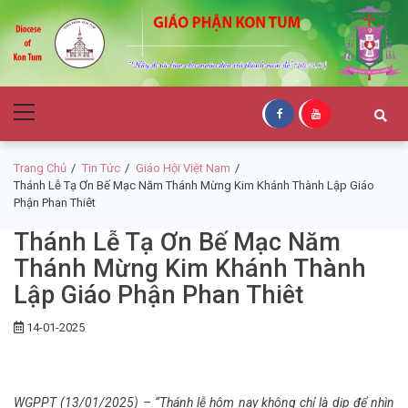
Skip
Skip
to
to
navigation
content
Giáo Phận Kon
Primary
Tum
Menu
Trang Chủ
Tin Tức
Giáo Hội Việt Nam
Thánh Lễ Tạ Ơn Bế Mạc Năm Thánh Mừng Kim Khánh Thành Lập Giáo
Phận Phan Thiêt
Thánh Lễ Tạ Ơn Bế Mạc Năm
Thánh Mừng Kim Khánh Thành
Lập Giáo Phận Phan Thiêt
14-01-2025
WGPPT (13/01/2025) – “Thánh lễ hôm nay không chỉ là dịp để nhìn