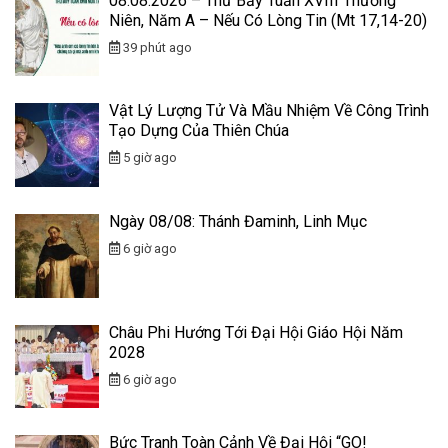
08.08.2026 – Thứ Bảy Tuần XVIII Thường
Niên, Năm A – Nếu Có Lòng Tin (Mt 17,14-20)
39 phút ago
Vật Lý Lượng Tử Và Mầu Nhiệm Về Công Trình
Tạo Dựng Của Thiên Chúa
5 giờ ago
Ngày 08/08: Thánh Đaminh, Linh Mục
6 giờ ago
Châu Phi Hướng Tới Đại Hội Giáo Hội Năm
2028
6 giờ ago
Bức Tranh Toàn Cảnh Về Đại Hội “GO!