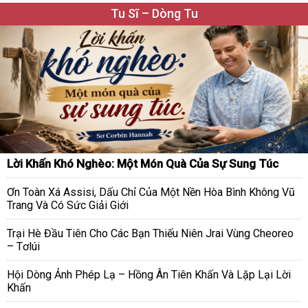
Tu Sĩ – Dòng Tu
Lời Khấn Khó Nghèo: Một Món Quà Của Sự Sung Túc
Ơn Toàn Xá Assisi, Dấu Chỉ Của Một Nền Hòa Bình Không Vũ
Trang Và Có Sức Giải Giới
Trại Hè Đầu Tiên Cho Các Bạn Thiếu Niên Jrai Vùng Cheoreo
– Tơlúi
Hội Dòng Ảnh Phép Lạ – Hồng Ân Tiên Khấn Và Lặp Lại Lời
Khấn