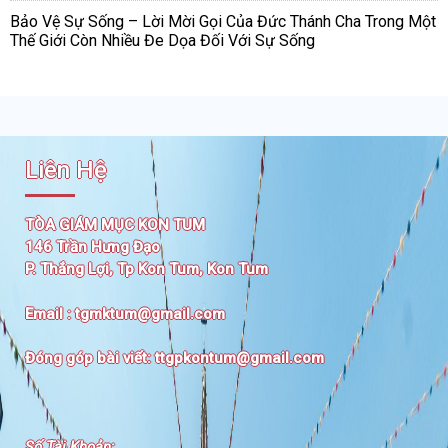
Bảo Vệ Sự Sống – Lời Mời Gọi Của Đức Thánh Cha Trong Một
Thế Giới Còn Nhiều Đe Dọa Đối Với Sự Sống
Liên Hệ
TÒA GIÁM MỤC KON TUM
146 Trần Hưng Đạo
P. Thắng Lợi, Tp Kon Tum, Kon Tum
Email :
tgmktum@gmail.com
Đóng góp bài viết:
ttgpkontum@gmail.com
Số Tài Khoản
: