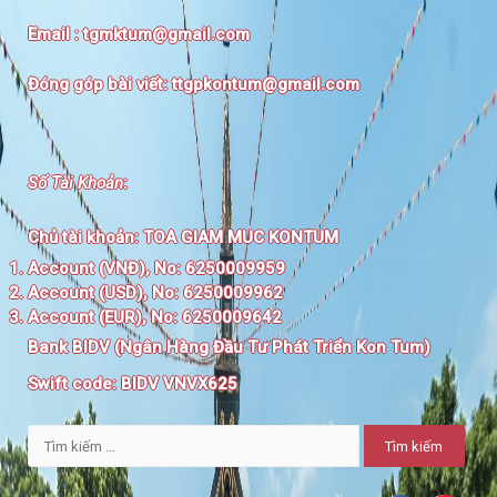
Email :
tgmktum@gmail.com
Đóng góp bài viết:
ttgpkontum@gmail.com
Số Tài Khoản
:
Chủ tài khoản:
TOA GIAM MUC KONTUM
Account (VNĐ), No: 6250009959
Account (USD), No: 6250009962
Account (EUR), No: 6250009642
Bank BIDV (Ngân Hàng Đầu Tư Phát Triển Kon Tum)
Swift code:
BIDV VNVX625
Tìm
kiếm
cho: