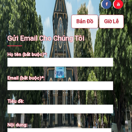
Bản Đồ
Giờ Lễ
Gửi Email Cho Chúng Tôi
Họ tên (bắt buộc)*:
Email (bắt buộc)*:
Tiêu đề:
Nội dung: