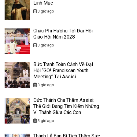
Linh Mục
3 giờ ago
Châu Phi Hướng Tới Đại Hội
Giáo Hội Năm 2028
3 giờ ago
Bức Tranh Toàn Cảnh Về Đại
Hội “GO! Franciscan Youth
Meeting” Tại Assisi
3 giờ ago
Đức Thánh Cha Thăm Assisi:
Thế Giới Đang Tìm Kiếm Những
Vị Thánh Giữa Các Con
3 giờ ago
Thánh Lễ Ban Bí Tích Thêm Sức