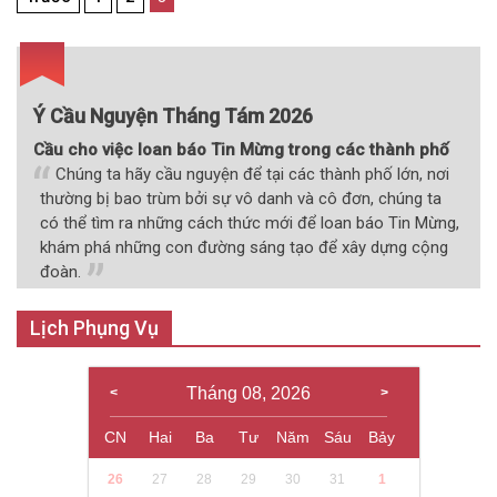
hướng
bài
viết
Ý Cầu Nguyện Tháng Tám 2026
Cầu cho việc loan báo Tin Mừng trong các thành phố
Chúng ta hãy cầu nguyện để tại các thành phố lớn, nơi
thường bị bao trùm bởi sự vô danh và cô đơn, chúng ta
có thể tìm ra những cách thức mới để loan báo Tin Mừng,
khám phá những con đường sáng tạo để xây dựng cộng
đoàn.
Lịch Phụng Vụ
Tháng 08, 2026
CN
Hai
Ba
Tư
Năm
Sáu
Bảy
26
27
28
29
30
31
1