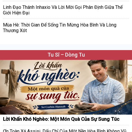
Linh Đạo Thánh Inhaxio Và Lời Mời Gọi Phân Định Giữa Thế
Giới Hiện Đại
Mùa Hè: Thời Gian Để Sống Tin Mừng Hòa Bình Và Lòng
Thương Xót
Tu Sĩ – Dòng Tu
Lời Khấn Khó Nghèo: Một Món Quà Của Sự Sung Túc
Ơn Toàn Xá Assisi, Dấu Chỉ Của Một Nền Hòa Bình Không Vũ