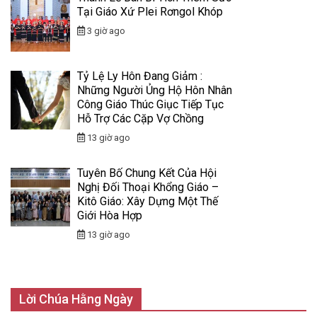
Tại Giáo Xứ Plei Rơngol Khóp
3 giờ ago
Tỷ Lệ Ly Hôn Đang Giảm :
Những Người Ủng Hộ Hôn Nhân
Công Giáo Thúc Giục Tiếp Tục
Hỗ Trợ Các Cặp Vợ Chồng
13 giờ ago
Tuyên Bố Chung Kết Của Hội
Nghị Đối Thoại Khổng Giáo –
Kitô Giáo: Xây Dựng Một Thế
Giới Hòa Hợp
13 giờ ago
Lời Chúa Hằng Ngày