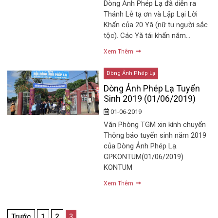
Dòng Ảnh Phép Lạ đã diễn ra
Thánh Lễ tạ ơn và Lặp Lại Lời
Khấn của 20 Yă (nữ tu người sắc
tộc). Các Yă tái khấn năm…
Xem Thêm
Dòng Ảnh Phép Lạ
Dòng Ảnh Phép Lạ Tuyển
Sinh 2019 (01/06/2019)
01-06-2019
Văn Phòng TGM xin kính chuyển
Thông báo tuyển sinh năm 2019
của Dòng Ảnh Phép Lạ.
GPKONTUM(01/06/2019)
KONTUM
Xem Thêm
Điều
Trước
1
2
3