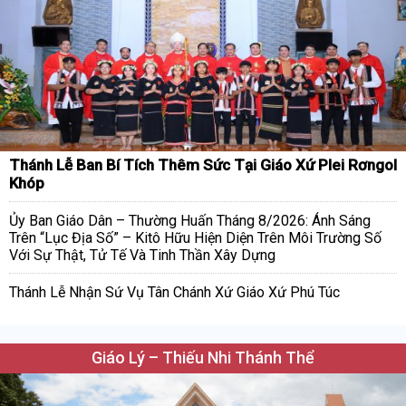
Thánh Lễ Ban Bí Tích Thêm Sức Tại Giáo Xứ Plei Rơngol
Khóp
Ủy Ban Giáo Dân – Thường Huấn Tháng 8/2026: Ánh Sáng
Trên “Lục Địa Số” – Kitô Hữu Hiện Diện Trên Môi Trường Số
Với Sự Thật, Tử Tế Và Tinh Thần Xây Dựng
Thánh Lễ Nhận Sứ Vụ Tân Chánh Xứ Giáo Xứ Phú Túc
Giáo Lý – Thiếu Nhi Thánh Thể