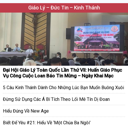
Giáo Lý – Đức Tin – Kinh Thánh
Đại Hội Giáo Lý Toàn Quốc Lần Thứ VII: Huấn Giáo Phục
Vụ Công Cuộc Loan Báo Tin Mừng – Ngày Khai Mạc
5 Câu Kinh Thánh Dành Cho Những Lúc Bạn Muốn Buông Xuôi
Đừng Sử Dụng Các Á Bí Tích Theo Lối Mê Tín Dị Đoan
Hiểu Đúng Về New Age
Biết Để Yêu #21: Hiểu Về ‘Một Chúa Ba Ngôi’