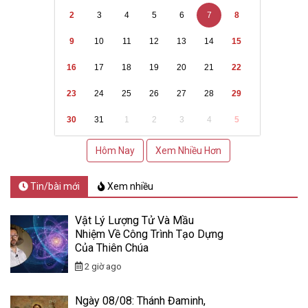
2
3
4
5
6
7
8
9
10
11
12
13
14
15
16
17
18
19
20
21
22
23
24
25
26
27
28
29
30
31
1
2
3
4
5
Hôm Nay
Xem Nhiều Hơn
Tin/bài mới
Xem nhiều
Vật Lý Lượng Tử Và Mầu
Nhiệm Về Công Trình Tạo Dựng
Của Thiên Chúa
2 giờ ago
Ngày 08/08: Thánh Đaminh,