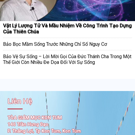
Vật Lý Lượng Tử Và Mầu Nhiệm Về Công Trình Tạo Dựng
Của Thiên Chúa
Bảo Bọc Mầm Sống Trước Những Chỉ Số Nguy Cơ
Bảo Vệ Sự Sống – Lời Mời Gọi Của Đức Thánh Cha Trong Một
Thế Giới Còn Nhiều Đe Dọa Đối Với Sự Sống
Liên Hệ
TÒA GIÁM MỤC KON TUM
146 Trần Hưng Đạo
P. Thắng Lợi, Tp Kon Tum, Kon Tum