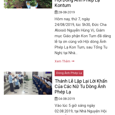
Kontum
28-08-2019
Hôm nay, thứ 7, ngày
24/08/2019, lúc 5h30, Đức Cha
Aloisiô Nguyễn Hùng Vị, Giám
mục Giáo phận Kon Tum đã dâng
lễ tạ ơn cùng với Hội dòng Ảnh
Phép Lạ Kon Tum, sau Tổng Tu
Nghị tại Nhà…
Xem Thêm
Dòng Ảnh Phép Lạ
Thánh Lễ Lặp Lại Lời Khấn
Của Các Nữ Tu Dòng Ảnh
Phép Lạ
04-08-2019
Vào lúc 5 giờ sáng ngày
02.08.2019, tại Nhà Nguyện Hội