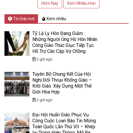
Hôm Nay
Xem Nhiều Hơn
Tin/bài mới
Xem nhiều
Tỷ Lệ Ly Hôn Đang Giảm :
Những Người Ủng Hộ Hôn Nhân
Công Giáo Thúc Giục Tiếp Tục
Hỗ Trợ Các Cặp Vợ Chồng
2 giờ ago
Tuyên Bố Chung Kết Của Hội
Nghị Đối Thoại Khổng Giáo –
Kitô Giáo: Xây Dựng Một Thế
Giới Hòa Hợp
2 giờ ago
Đại Hội Huấn Giáo Phục Vụ
Công Cuộc Loan Báo Tin Mừng
Toàn Quốc Lần Thứ VII – Khép
lại Trong Hiệp Thông, Mở Ra