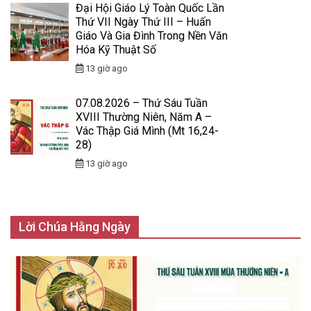
Đại Hội Giáo Lý Toàn Quốc Lần
Thứ VII Ngày Thứ III – Huấn
Giáo Và Gia Đình Trong Nền Văn
Hóa Kỹ Thuật Số
13 giờ ago
07.08.2026 – Thứ Sáu Tuần
XVIII Thường Niên, Năm A –
Vác Thập Giá Mình (Mt 16,24-
28)
13 giờ ago
Lời Chúa Hằng Ngày