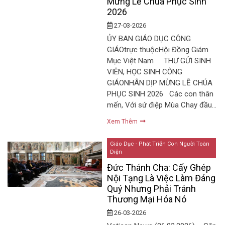
Mừng Lễ Chúa Phục Sinh
2026
27-03-2026
ỦY BAN GIÁO DỤC CÔNG
GIÁOtrực thuộcHội Đồng Giám
Mục Việt Nam THƯ GỬI SINH
VIÊN, HỌC SINH CÔNG
GIÁONHÂN DỊP MỪNG LỄ CHÚA
PHỤC SINH 2026 Các con thân
mến, Với sứ điệp Mùa Chay đầu…
Xem Thêm
Giáo Dục - Phát Triển Con Người Toàn
Diện
Đức Thánh Cha: Cấy Ghép
Nội Tạng Là Việc Làm Đáng
Quý Nhưng Phải Tránh
Thương Mại Hóa Nó
26-03-2026