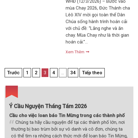
WHĐ (12/3/2026) – Bước vào
mùa Chay 2026, Đức Thánh cha
Lêô XIV mời gọi toàn thể Dân
Chúa sống hành trình hoán cải
với chủ đề: “Lắng nghe và ăn
chay. Mùa Chay như là thời gian
hoán cải.”…
Xem Thêm
Điều
Trước
1
2
3
4
…
34
Tiếp theo
hướng
bài
viết
Ý Cầu Nguyện Tháng Tám 2026
Cầu cho việc loan báo Tin Mừng trong các thành phố
Chúng ta hãy cầu nguyện để tại các thành phố lớn, nơi
thường bị bao trùm bởi sự vô danh và cô đơn, chúng ta
có thể tìm ra những cách thức mới để loan báo Tin Mừng,