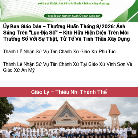
Ủy Ban Giáo Dân – Thường Huấn Tháng 8/2026: Ánh
Sáng Trên “Lục Địa Số” – Kitô Hữu Hiện Diện Trên Môi
Trường Số Với Sự Thật, Tử Tế Và Tinh Thần Xây Dựng
Thánh Lễ Nhận Sứ Vụ Tân Chánh Xứ Giáo Xứ Phú Túc
Thánh Lễ Nhận Sứ Vụ Tân Chánh Xứ Tại Giáo Xứ Vinh Sơn Và
Giáo Xứ An Mỹ
Giáo Lý – Thiếu Nhi Thánh Thể