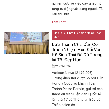
nghiên cứu về việc cấy ghép nội
tạng từ động vật sang người. Tài
liệu thu hút…
Xem Thêm
Giáo Dục - Phát Triển Con Người Toàn
Diện
Đức Thánh Cha: Cần Có
Trách Nhiệm Hơn Đối Với
Hệ Sinh Thái Để Có Tương
lai Tốt Đẹp Hơn
21-03-2026
Vatican News (21.03.206) –
Trong điện thư được ký bởi Đức
Hồng y Quốc vụ khanh Tòa
Thánh Pietro Parolin, gửi tới các
tham dự viên Diễn đàn Quốc tế
lần thứ 17 về Thông tin Bảo vệ
Thiên nhiên do…