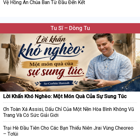
Vệ Hồng Ân Chúa Ban Từ Đầu Đến Kết
Tu Sĩ – Dòng Tu
Lời Khấn Khó Nghèo: Một Món Quà Của Sự Sung Túc
Ơn Toàn Xá Assisi, Dấu Chỉ Của Một Nền Hòa Bình Không Vũ
Trang Và Có Sức Giải Giới
Trại Hè Đầu Tiên Cho Các Bạn Thiếu Niên Jrai Vùng Cheoreo
– Tơlúi