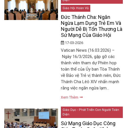
Diện
Giáo Hội Hoàn Vũ
Đức Thánh Cha: Ngăn
Ngừa Lạm Dụng Trẻ Em Và
Người Dễ Bị Tổn Thương Là
Sứ Mạng Của Giáo Hội
17-03-2026
Vatican News (16.03.2026) –
Ngày 16/3/2026, gặp gỡ các
thành viên tham dự Phiên họp
toàn thể của Ủy ban Tòa Thánh
về Bảo vệ Trẻ vị thành niên, Đức
Thánh Cha Lêô XIV nhấn mạnh
rằng việc ngăn ngừa lạm…
Xem Thêm
Giáo Dục - Phát Triển Con Người Toàn
Diện
Sứ Mạng Giáo Dục Công