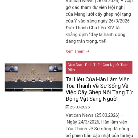
Vatican News (26.03.2026) – Gặp
gỡ các tham dự viên Hội nghị
của Mạng lưới cấy ghép nội tạng
của Ý vào sáng ngày 26/3/2026,
Đức Thánh Cha Lêô XIV tái
khẳng định “đây là hành động
đáng trân trọng, thể…
Xem Thêm
Giáo Dục - Phát Triển Con Người Toàn
Diện
Tài Liệu Của Hàn Lâm Viện
Tòa Thánh Về Sự Sống Về
Việc Cấy Ghép Nội Tạng Từ
Động Vật Sang Người
25-03-2026
Vatican News (25.03.2026) –
Ngày 24/3/2026, Hàn lâm viện
Tòa Thánh về Sự sống đã công
bố phiên bản cập nhật của tài liệu