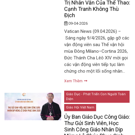
Trị Nhân Văn Của Thể Thao:
Cạnh Tranh Không Thù
Địch
09-04-2026
Vatican News (09.04.2026) –
Sáng ngày 9/4/2026, gặp gỡ các
vận động viên sau Thế vận hội
mùa Đông Milano–Cortina 2026,
Đức Thánh Cha Lêô XIV mời gọi
các vận động viên tiếp tục làm
chứng cho một lối sống nhân…
Xem Thêm
Giáo Dục - Phát Triển Con Người Toàn
Diện
Giáo Hội Việt Nam
Ủy Ban Giáo Dục Công Giáo:
Thư Gửi Sinh Viên, Học
Sinh Công Giáo Nhân Dịp