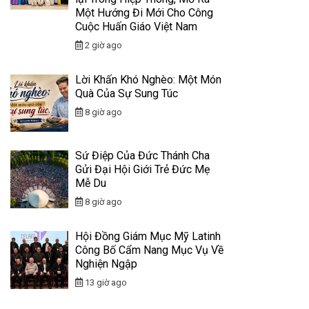
Một Hướng Đi Mới Cho Công
Cuộc Huấn Giáo Việt Nam
2 giờ ago
Lời Khấn Khó Nghèo: Một Món
Quà Của Sự Sung Túc
8 giờ ago
Sứ Điệp Của Đức Thánh Cha
Gửi Đại Hội Giới Trẻ Đức Mẹ
Mễ Du
8 giờ ago
Hội Đồng Giám Mục Mỹ Latinh
Công Bố Cẩm Nang Mục Vụ Về
Nghiện Ngập
13 giờ ago