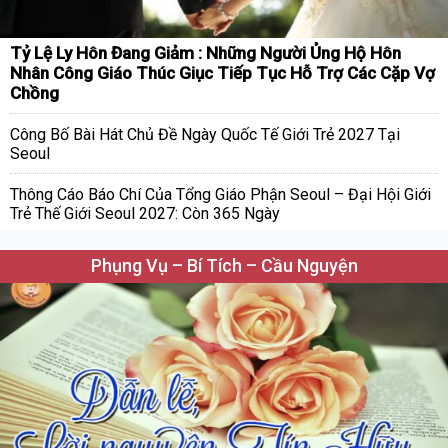
Tỷ Lệ Ly Hôn Đang Giảm : Những Người Ủng Hộ Hôn
Nhân Công Giáo Thúc Giục Tiếp Tục Hỗ Trợ Các Cặp Vợ
Chồng
Công Bố Bài Hát Chủ Đề Ngày Quốc Tế Giới Trẻ 2027 Tại
Seoul
Thông Cáo Báo Chí Của Tổng Giáo Phận Seoul – Đại Hội Giới
Trẻ Thế Giới Seoul 2027: Còn 365 Ngày
Phụng Vụ – Bí Tích – Cầu Nguyện