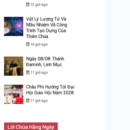
12 giờ ago
Vật Lý Lượng Tử Và
Mầu Nhiệm Về Công
Trình Tạo Dựng Của
Thiên Chúa
16 giờ ago
Ngày 08/08: Thánh
Đaminh, Linh Mục
17 giờ ago
Châu Phi Hướng Tới Đại
Hội Giáo Hội Năm 2028
17 giờ ago
Lời Chúa Hằng Ngày