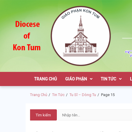
Skip
Skip
to
to
navigation
content
Giáo Phận K
TRANG CHỦ
GIÁO PHẬN
TIN TỨC
Trang Chủ
Tin Tức
Tu Sĩ – Dòng Tu
Page 15