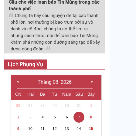
Cầu cho việc loan báo Tin Mừng trong các
thành phố
Chúng ta hãy cầu nguyện để tại các thành
phố lớn, nơi thường bị bao trùm bởi sự vô
danh và cô đơn, chúng ta có thể tìm ra
những cách thức mới để loan báo Tin Mừng,
khám phá những con đường sáng tạo để xây
dựng cộng đoàn.
Lịch Phụng Vụ
Tháng 08, 2026
CN
Hai
Ba
Tư
Năm
Sáu
Bảy
26
27
28
29
30
31
1
2
3
4
5
6
7
8
9
10
11
12
13
14
15