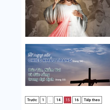
Điều
Trước
1
…
14
15
16
Tiếp theo
hướng