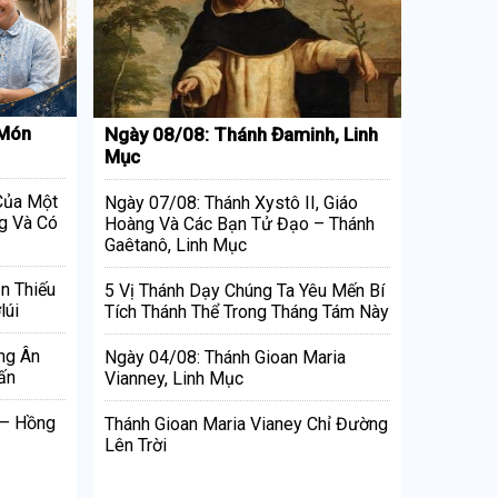
 Món
Ngày 08/08: Thánh Đaminh, Linh
Mục
 Của Một
Ngày 07/08: Thánh Xystô II, Giáo
g Và Có
Hoàng Và Các Bạn Tử Đạo – Thánh
Gaêtanô, Linh Mục
n Thiếu
5 Vị Thánh Dạy Chúng Ta Yêu Mến Bí
lúi
Tích Thánh Thể Trong Tháng Tám Này
ng Ân
Ngày 04/08: Thánh Gioan Maria
ấn
Vianney, Linh Mục
 – Hồng
Thánh Gioan Maria Vianey Chỉ Đường
Lên Trời