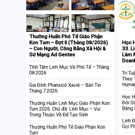
Thường Huấn Phó Tế Giáo Phận
Kon Tum – Đợt II (Tháng 08/2026)
Học H
– Con Người, Công Bằng Xã Hội &
33. L
Sứ Mạng Ad Gentes
Làm M
Doan
Tĩnh Tâm Linh Mục Và Phó Tế – Tháng
08.2026
Trí Tu
Theo 
Human
Gia Đình Phanxicô Xaviê – Bản Tin
Tháng 7.2026
Học H
Đời S
Thường Huấn Linh Mục Giáo Phận Kon
Bằng 
Tum 2026. Chủ đề: Linh Mục – Vui
Trong Thuộc Về Để Tạo Sinh
Linh 
Gọi Ph
Thường Huấn Phó Tế Giáo Phận Kon
Tum