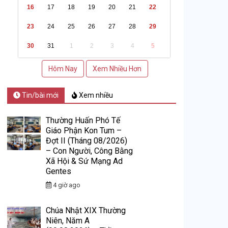
16
17
18
19
20
21
22
23
24
25
26
27
28
29
30
31
1
2
3
4
5
Hôm Nay
Xem Nhiều Hơn
Tin/bài mới
Xem nhiều
Thường Huấn Phó Tế
Giáo Phận Kon Tum –
Đợt II (Tháng 08/2026)
– Con Người, Công Bằng
Xã Hội & Sứ Mạng Ad
Gentes
4 giờ ago
Chúa Nhật XIX Thường
Niên, Năm A