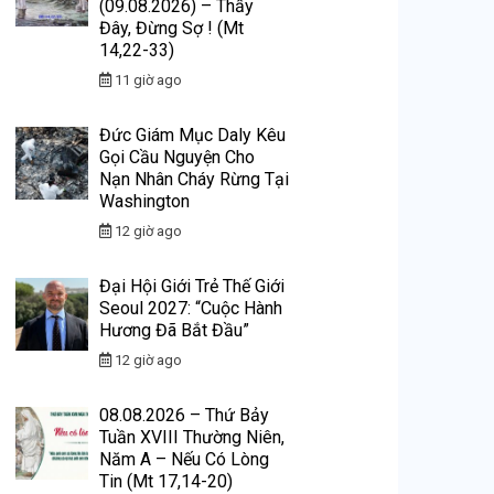
(09.08.2026) – Thầy
Đây, Đừng Sợ ! (Mt
14,22-33)
11 giờ ago
Đức Giám Mục Daly Kêu
Gọi Cầu Nguyện Cho
Nạn Nhân Cháy Rừng Tại
Washington
12 giờ ago
Đại Hội Giới Trẻ Thế Giới
Seoul 2027: “Cuộc Hành
Hương Đã Bắt Đầu”
12 giờ ago
08.08.2026 – Thứ Bảy
Tuần XVIII Thường Niên,
Năm A – Nếu Có Lòng
Tin (Mt 17,14-20)