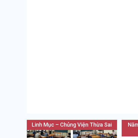
bài
viết
Linh Mục – Chủng Viện Thừa Sai
Năm