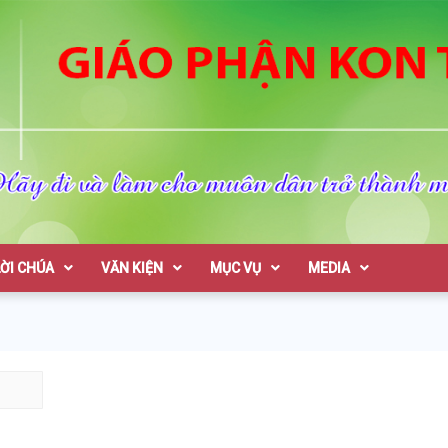
on Tum
LỜI CHÚA
VĂN KIỆN
MỤC VỤ
MEDIA