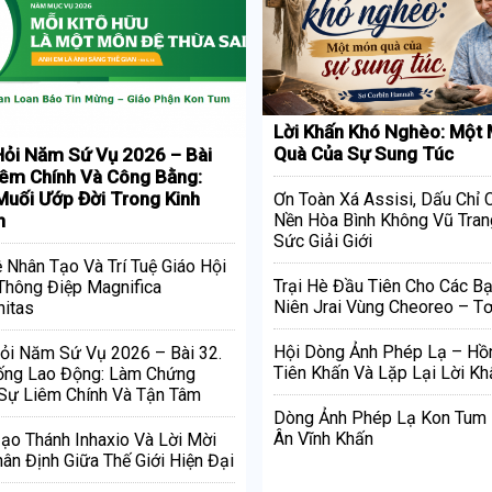
Lời Khấn Khó Nghèo: Một
Quà Của Sự Sung Túc
ỏi Năm Sứ Vụ 2026 – Bài
iêm Chính Và Công Bằng:
uối Ướp Đời Trong Kinh
Ơn Toàn Xá Assisi, Dấu Chỉ
h
Nền Hòa Bình Không Vũ Tran
Sức Giải Giới
ệ Nhân Tạo Và Trí Tuệ Giáo Hội
Trại Hè Đầu Tiên Cho Các Bạ
Thông Điệp Magnifica
Niên Jrai Vùng Cheoreo – Tơ
itas
Hội Dòng Ảnh Phép Lạ – Hồ
ỏi Năm Sứ Vụ 2026 – Bài 32.
Tiên Khấn Và Lặp Lại Lời Kh
ống Lao Động: Làm Chứng
Sự Liêm Chính Và Tận Tâm
Dòng Ảnh Phép Lạ Kon Tum
Ân Vĩnh Khấn
Đạo Thánh Inhaxio Và Lời Mời
ân Định Giữa Thế Giới Hiện Đại