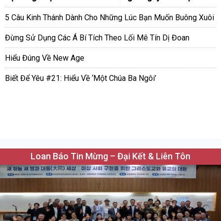
5 Câu Kinh Thánh Dành Cho Những Lúc Bạn Muốn Buông Xuôi
Đừng Sử Dụng Các Á Bí Tích Theo Lối Mê Tín Dị Đoan
Hiểu Đúng Về New Age
Biết Để Yêu #21: Hiểu Về ‘Một Chúa Ba Ngôi’
Loan Báo Tin Mừng – Đại Kết & Liên Tôn