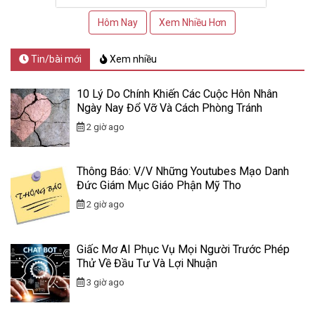
Hôm Nay
Xem Nhiều Hơn
Tin/bài mới
Xem nhiều
10 Lý Do Chính Khiến Các Cuộc Hôn Nhân
Ngày Nay Đổ Vỡ Và Cách Phòng Tránh
2 giờ ago
Thông Báo: V/v Những Youtubes Mạo Danh
Đức Giám Mục Giáo Phận Mỹ Tho
2 giờ ago
Giấc Mơ AI Phục Vụ Mọi Người Trước Phép
Thử Về Đầu Tư Và Lợi Nhuận
3 giờ ago