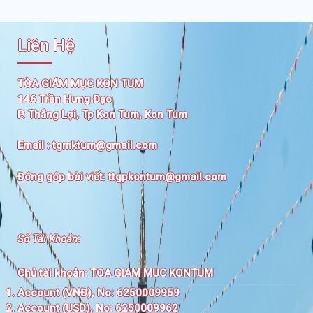
Liên Hệ
TÒA GIÁM MỤC KON TUM
146 Trần Hưng Đạo
P. Thắng Lợi, Tp Kon Tum, Kon Tum
Email :
tgmktum@gmail.com
Đóng góp bài viết:
ttgpkontum@gmail.com
Số Tài Khoản
:
Chủ tài khoản:
TOA GIAM MUC KONTUM
Account (VNĐ), No: 6250009959
Account (USD), No: 6250009962