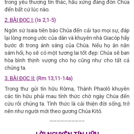
trong yêu thương tín thác, hầu xứng đáng đón Chúa
đến bất cứ lúc nào.
2. BÀI ĐỌC I:
(
Is 2,1-5
)
Ngôn sứ Isaia tiên báo Chúa đến cải tạo mọi sự, đáp
lại lòng mong ước của dân và khuyên nhà Giacóp hãy
bước đi trong ánh sáng của Chúa. Nếu họ ăn năn
sám hối, họ sẽ có một tương lai tốt đẹp: Chúa sẽ ban
hòa bình thịnh vượng cho họ cũng như cho tất cả
chúng ta.
3. BÀI ĐỌC II:
(
Rm 13,11-14a
)
Trong thư gửi tín hữu Rôma, Thánh Phaolô khuyên
các tín hữu phải mau tỉnh thức chờ ngày Chúa đến
cứu rỗi chúng ta. Tỉnh thức là cải thiện đời sống, trở
nên như người mới theo gương Chúa Kitô.
—————————–