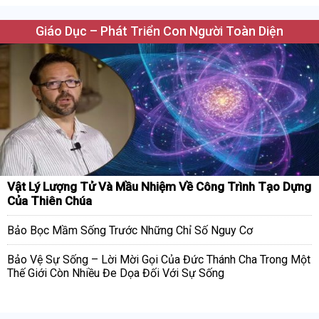
Giáo Dục – Phát Triển Con Người Toàn Diện
Vật Lý Lượng Tử Và Mầu Nhiệm Về Công Trình Tạo Dựng
Của Thiên Chúa
Bảo Bọc Mầm Sống Trước Những Chỉ Số Nguy Cơ
Bảo Vệ Sự Sống – Lời Mời Gọi Của Đức Thánh Cha Trong Một
Thế Giới Còn Nhiều Đe Dọa Đối Với Sự Sống