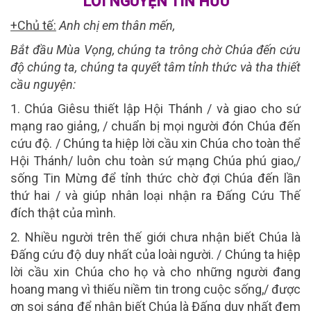
LỜI NGUYỆN TÍN HỮU
+Chủ tế:
Anh chị em thân mến,
Bắt đầu Mùa Vọng, chúng ta trông chờ Chúa đến cứu
độ chúng ta, chúng ta quyết tâm tỉnh thức và tha thiết
cầu nguyện:
1. Chúa Giêsu thiết lập Hội Thánh / và giao cho sứ
mạng rao giảng, / chuẩn bị mọi người đón Chúa đến
cứu độ. / Chúng ta hiệp lời cầu xin Chúa cho toàn thể
Hội Thánh/ luôn chu toàn sứ mạng Chúa phú giao,/
sống Tin Mừng để tỉnh thức chờ đợi Chúa đến lần
thứ hai / và giúp nhân loại nhận ra Đấng Cứu Thế
đích thật của mình.
2
.
Nhiều người trên thế giới chưa nhận biết Chúa là
Ðấng cứu độ duy nhất của loài người. / Chúng ta hiệp
lời cầu xin Chúa cho họ và cho những người đang
hoang mang vì thiếu niềm tin trong cuộc sống,/ được
ơn soi sáng để nhận biết Chúa là Đấng duy nhất đem