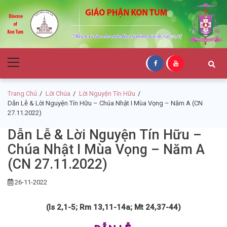
Skip
Skip
to
to
navigation
content
Giáo Phận Kon
Primary
Tum
Menu
Trang Chủ
Lời Chúa
Lời Nguyện Tín Hữu
Dẫn Lễ & Lời Nguyện Tín Hữu – Chúa Nhật I Mùa Vọng – Năm A (CN
27.11.2022)
Dẫn Lễ & Lời Nguyện Tín Hữu –
Chúa Nhật I Mùa Vọng – Năm A
(CN 27.11.2022)
26-11-2022
(Is 2,1-5; Rm 13,11-14a; Mt 24,37-44)