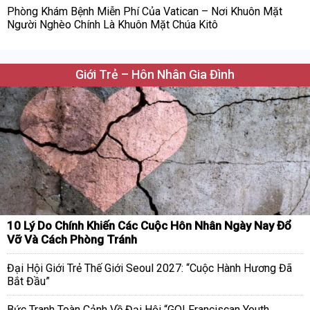
Phòng Khám Bệnh Miễn Phí Của Vatican – Nơi Khuôn Mặt
Người Nghèo Chính Là Khuôn Mặt Chúa Kitô
Giới Trẻ – Hôn Nhân Gia Đình
10 Lý Do Chính Khiến Các Cuộc Hôn Nhân Ngày Nay Đổ
Vỡ Và Cách Phòng Tránh
Đại Hội Giới Trẻ Thế Giới Seoul 2027: “Cuộc Hành Hương Đã
Bắt Đầu”
Bức Tranh Toàn Cảnh Về Đại Hội “GO! Franciscan Youth