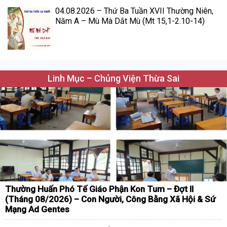
04.08.2026 – Thứ Ba Tuần XVII Thường Niên,
Năm A – Mù Mà Dắt Mù (Mt 15,1-2.10-14)
Linh Mục – Chủng Viện Thừa Sai
Thường Huấn Phó Tế Giáo Phận Kon Tum – Đợt II
(Tháng 08/2026) – Con Người, Công Bằng Xã Hội & Sứ
Mạng Ad Gentes