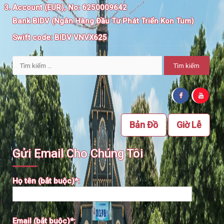
Account (EUR), No: 6250009642
Bank BIDV (Ngân Hàng Đầu Tư Phát Triển Kon Tum)
Swift code:
BIDV VNVX625
Tìm
kiếm
cho:
Bản Đồ
Giờ Lễ
Gửi Email Cho Chúng Tôi
Họ tên (bắt buộc)*:
Email (bắt buộc)*: