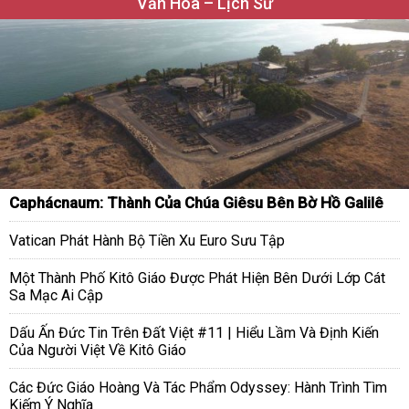
Văn Hóa – Lịch Sử
Caphácnaum: Thành Của Chúa Giêsu Bên Bờ Hồ Galilê
Vatican Phát Hành Bộ Tiền Xu Euro Sưu Tập
Một Thành Phố Kitô Giáo Được Phát Hiện Bên Dưới Lớp Cát
Sa Mạc Ai Cập
Dấu Ấn Đức Tin Trên Đất Việt #11 | Hiểu Lầm Và Định Kiến
Của Người Việt Về Kitô Giáo
Các Đức Giáo Hoàng Và Tác Phẩm Odyssey: Hành Trình Tìm
Kiếm Ý Nghĩa