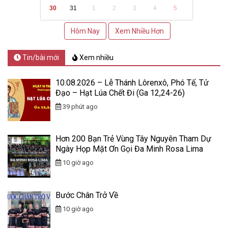
30
31
1
2
3
4
5
Hôm Nay
Xem Nhiều Hơn
Tin/bài mới
Xem nhiều
10.08.2026 – Lễ Thánh Lôrenxô, Phó Tế, Tử
Đạo – Hạt Lúa Chết Đi (Ga 12,24-26)
39 phút ago
Hơn 200 Bạn Trẻ Vùng Tây Nguyên Tham Dự
Ngày Họp Mặt Ơn Gọi Đa Minh Rosa Lima
10 giờ ago
Bước Chân Trở Về
10 giờ ago