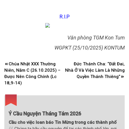
R.I.P
Văn phòng TGM Kon Tum
WGPKT (25/10/2025) KONTUM
Điều
Chúa Nhật XXX Thường
Đức Thánh Cha: “Đất Đai,
hướng
Niên, Năm C (26.10.2025) –
Nhà Ở Và Việc Làm Là Những
bài
Được Nên Công Chính (Lc
Quyền Thánh Thiêng”
18,9-14)
viết
Ý Cầu Nguyện Tháng Tám 2026
Cầu cho việc loan báo Tin Mừng trong các thành phố
Chúng ta hãy cầu nguyện để tại các thành phố lớn, nơi