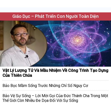
Giáo Dục – Phát Triển Con Người Toàn Diện
Vật Lý Lượng Tử Và Mầu Nhiệm Về Công Trình Tạo Dựng
Của Thiên Chúa
Bảo Bọc Mầm Sống Trước Những Chỉ Số Nguy Cơ
Bảo Vệ Sự Sống – Lời Mời Gọi Của Đức Thánh Cha Trong Một
Thế Giới Còn Nhiều Đe Dọa Đối Với Sự Sống