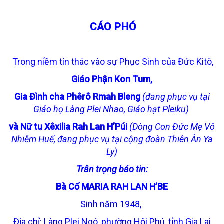
CÁO PHÓ
Trong niềm tín thác vào sự Phục Sinh của Đức Kitô,
Giáo Phận Kon Tum,
Gia Đình cha Phêrô Rmah Bleng
(đang phục vụ tại
Giáo họ Làng Plei Nhao, Giáo hạt Pleiku)
và Nữ tu Xêxilia Rah Lan H’Púi
(Dòng Con Đức Mẹ Vô
Nhiễm Huế, đang phục vụ tại cộng đoàn Thiên Ân Ya
Ly)
Trân trọng báo tin:
Bà Cố MARIA RAH LAN H’BE
Sinh năm 1948,
Địa chỉ: Làng Plei Ngó, phường Hội Phú, tỉnh Gia Lai