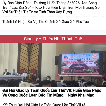
Ủy Ban Giáo Dân – Thường Huấn Tháng 8/2026: Ánh Sáng
Trên “Lục Địa Số” – Kitô Hữu Hiện Diện Trên Môi Trường Số
Với Sự Thật, Tử Tế Và Tinh Thần Xây Dựng
Thánh Lễ Nhận Sứ Vụ Tân Chánh Xứ Giáo Xứ Phú Túc
Giáo Lý – Thiếu Nhi Thánh Thể
Đại Hội Giáo Lý Toàn Quốc Lần Thứ VII: Huấn Giáo Phục
Vụ Công Cuộc Loan Báo Tin Mừng – Ngày Khai Mạc
Kết Thúc Đại Hội Giáo Lý Toàn Quốc Lần Thứ VII (3-