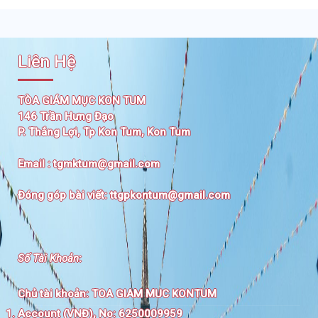
Liên Hệ
TÒA GIÁM MỤC KON TUM
146 Trần Hưng Đạo
P. Thắng Lợi, Tp Kon Tum, Kon Tum
Email :
tgmktum@gmail.com
Đóng góp bài viết:
ttgpkontum@gmail.com
Số Tài Khoản
:
Chủ tài khoản:
TOA GIAM MUC KONTUM
Account (VNĐ), No: 6250009959