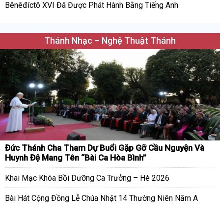
Bênêđíctô XVI Đã Được Phát Hành Bằng Tiếng Anh
Thánh Nhạc – Nghệ Thuật Thánh
Đức Thánh Cha Tham Dự Buổi Gặp Gỡ Cầu Nguyện Và
Huynh Đệ Mang Tên “Bài Ca Hòa Bình”
Khai Mạc Khóa Bồi Dưỡng Ca Trưởng – Hè 2026
Bài Hát Cộng Đồng Lễ Chúa Nhật 14 Thường Niên Năm A