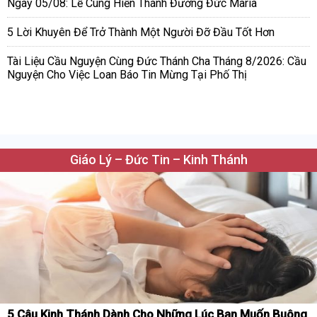
Ngày 05/08: Lễ Cung Hiến Thánh Đường Đức Maria
5 Lời Khuyên Để Trở Thành Một Người Đỡ Đầu Tốt Hơn
Tài Liệu Cầu Nguyện Cùng Đức Thánh Cha Tháng 8/2026: Cầu
Nguyện Cho Việc Loan Báo Tin Mừng Tại Phố Thị
Giáo Lý – Đức Tin – Kinh Thánh
5 Câu Kinh Thánh Dành Cho Những Lúc Bạn Muốn Buông