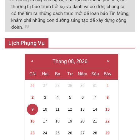
thường bị bao trùm bởi sự vô danh và cô đơn, chúng ta
có thể tìm ra những cách thức mới để loan báo Tin Mừng,
khám phá những con đường sáng tạo để xây dựng cộng
đoàn.
Lịch Phụng Vụ
Tháng 08, 2026
CN
Hai
Ba
Tư
Năm
Sáu
Bảy
26
27
28
29
30
31
1
2
3
4
5
6
7
8
9
10
11
12
13
14
15
16
17
18
19
20
21
22
23
24
25
26
27
28
29