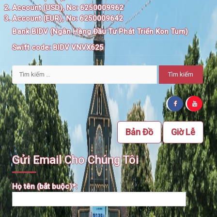
Account (USD), No: 6250009962
Account (EUR), No: 6250009642
Bank BIDV (Ngân Hàng Đầu Tư Phát Triển Kon Tum)
Swift code:
BIDV VNVX625
Tìm
kiếm
cho:
Bản Đồ
Giờ Lễ
Gửi Email Cho Chúng Tôi
Họ tên (bắt buộc)*: