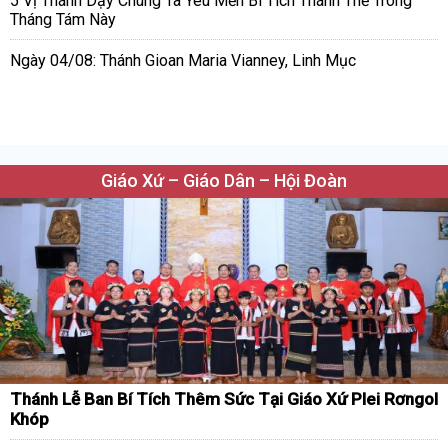
5 Vị Thánh Dạy Chúng Ta Yêu Mến Bí Tích Thánh Thể Trong
Tháng Tám Này
Ngày 04/08: Thánh Gioan Maria Vianney, Linh Mục
Giáo Xứ – Giáo Dân – Hội Đoàn
Thánh Lễ Ban Bí Tích Thêm Sức Tại Giáo Xứ Plei Rơngol
Khóp