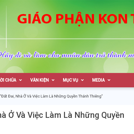
on Tum
LỜI CHÚA
VĂN KIỆN
MỤC VỤ
MEDIA
“Đất Đai, Nhà Ở Và Việc Làm Là Những Quyền Thánh Thiêng”
Nhà Ở Và Việc Làm Là Những Quyền