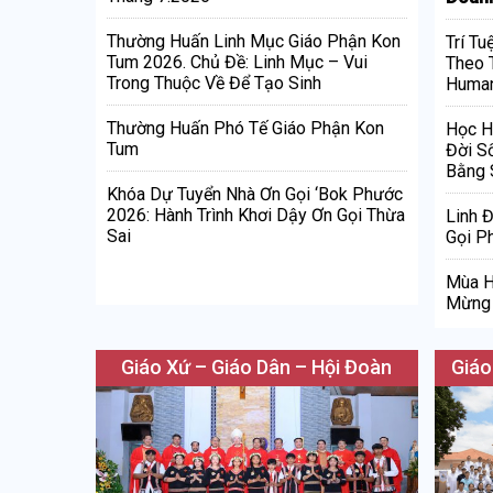
Thường Huấn Linh Mục Giáo Phận Kon
Trí Tu
Tum 2026. Chủ Đề: Linh Mục – Vui
Theo 
Trong Thuộc Về Để Tạo Sinh
Human
Thường Huấn Phó Tế Giáo Phận Kon
Học H
Tum
Đời S
Bằng 
Khóa Dự Tuyển Nhà Ơn Gọi ‘Bok Phước
2026: Hành Trình Khơi Dậy Ơn Gọi Thừa
Linh 
Sai
Gọi Ph
Mùa H
Mừng 
Giáo Xứ – Giáo Dân – Hội Đoàn
Giáo