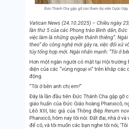
Đức Thánh Cha gặp gỡ các tham dự viên Cuộc Gặp g
Vatican News (24.10.2025) –
Chiều ngày 23
lần thứ 5 của các Phong trào Bình dân, Đức 
việc làm là những quyền thánh thiêng”. Ngài 
theo” do công nghệ mới gây ra, việc đối xử v
túy tổng hợp mới. Ngài nhấn mạnh: “Tôi ở bê
Hơn một ngàn người có mặt tại Hội trường
diện của các “vùng ngoại vi” trên khắp các 
động.
“Tôi ở bên anh chị em!”
Đây là lần đầu tiên Đức Thánh Cha gặp gỡ cá
giáo huấn của Đức Giáo hoàng Phanxicô, n
Lêô XIII, tác giả của Thông điệp
Rerum no
Phanxicô, hôm nay tôi nói: Đất đai, nhà ở v
để có, và tôi muốn các bạn nghe tôi nói, ‘Tôi 