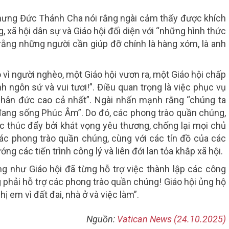
 nhưng Đức Thánh Cha nói rằng ngài cảm thấy được khích
, xã hội dân sự và Giáo hội đối diện với “những hình thức
 rằng những người cần giúp đỡ chính là hàng xóm, là anh
vì người nghèo, một Giáo hội vươn ra, một Giáo hội chấp
h ngôn sứ và vui tươi!”. Điều quan trọng là việc phục vụ
“nhân đức cao cả nhất”. Ngài nhấn mạnh rằng “chúng ta
đang sống Phúc Âm”. Do đó, các phong trào quần chúng,
ợc thúc đẩy bởi khát vọng yêu thương, chống lại mọi chủ
các phong trào quần chúng, cùng với các tín đồ của các
ng các tiến trình công lý và liên đới lan tỏa khắp xã hội.
g như Giáo hội đã từng hỗ trợ việc thành lập các công
 phải hỗ trợ các phong trào quần chúng! Giáo hội ủng hộ
 em vì đất đai, nhà ở và việc làm”.
Nguồn:
Vatican News (24.10.2025)