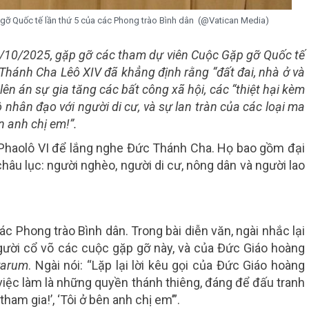
ỡ Quốc tế lần thứ 5 của các Phong trào Bình dân (@Vatican Media)
/10/2025, gặp gỡ các tham dự viên Cuộc Gặp gỡ Quốc tế
Thánh Cha Lêô XIV đã khẳng định rằng “đất đai, nhà ở và
lên án sự gia tăng các bất công xã hội, các “thiệt hại kèm
ô nhân đạo với người di cư, và sự lan tràn của các loại ma
n anh chị em!”.
 Phaolô VI để lắng nghe Đức Thánh Cha. Họ bao gồm đại
châu lục: người nghèo, người di cư, nông dân và người lao
c Phong trào Bình dân. Trong bài diễn văn, ngài nhắc lại
gười cổ võ các cuộc gặp gỡ này, và của Đức Giáo hoàng
varum
. Ngài nói: “Lặp lại lời kêu gọi của Đức Giáo hoàng
à việc làm là những quyền thánh thiêng, đáng để đấu tranh
tham gia!’, ‘Tôi ở bên anh chị em’”.