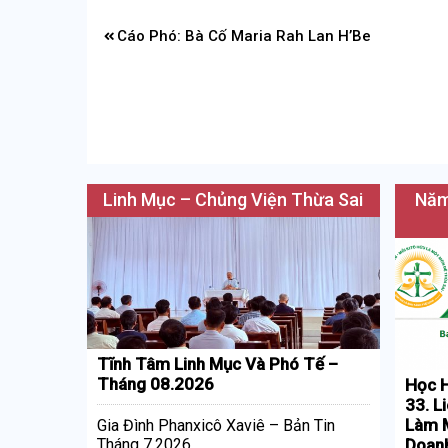
Điều
Cáo Phó: Bà Cố Maria Rah Lan H’Be
hướng
bài
viết
Linh Mục – Chủng Viện Thừa Sai
Năm
Tĩnh Tâm Linh Mục Và Phó Tế –
Tháng 08.2026
Học H
33. L
Làm M
Gia Đình Phanxicô Xaviê – Bản Tin
Doan
Tháng 7.2026