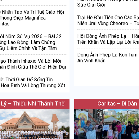
Sức Giải Giới
ệ Nhân Tạo Và Trí Tuệ Giáo Hội
Trại Hè Đầu Tiên Cho Các Bạ
Thông Điệp Magnifica
Niên Jrai Vùng Cheoreo – Tơ
itas
Hội Dòng Ảnh Phép Lạ – Hồ
ỏi Năm Sứ Vụ 2026 – Bài 32.
Tiên Khấn Và Lặp Lại Lời Kh
ống Lao Động: Làm Chứng
Sự Liêm Chính Và Tận Tâm
Dòng Ảnh Phép Lạ Kon Tum
Ân Vĩnh Khấn
Đạo Thánh Inhaxio Và Lời Mời
ân Định Giữa Thế Giới Hiện Đại
è: Thời Gian Để Sống Tin
Hòa Bình Và Lòng Thương Xót
 Lý – Thiếu Nhi Thánh Thể
Caritas – Di Dân