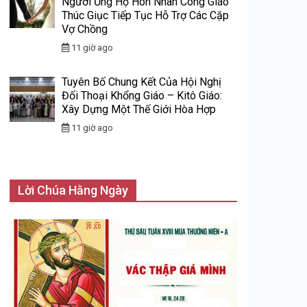
Người Ủng Hộ Hôn Nhân Công Giáo
Thúc Giục Tiếp Tục Hỗ Trợ Các Cặp
Vợ Chồng
11 giờ ago
Tuyên Bố Chung Kết Của Hội Nghị
Đối Thoại Khổng Giáo – Kitô Giáo:
Xây Dựng Một Thế Giới Hòa Hợp
11 giờ ago
Lời Chúa Hằng Ngày