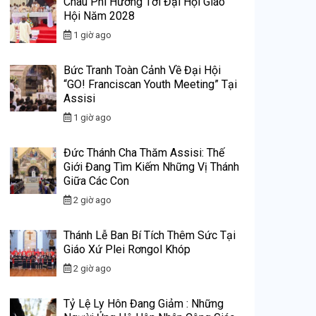
Châu Phi Hướng Tới Đại Hội Giáo
Hội Năm 2028
1 giờ ago
Bức Tranh Toàn Cảnh Về Đại Hội
“GO! Franciscan Youth Meeting” Tại
Assisi
1 giờ ago
Đức Thánh Cha Thăm Assisi: Thế
Giới Đang Tìm Kiếm Những Vị Thánh
Giữa Các Con
2 giờ ago
Thánh Lễ Ban Bí Tích Thêm Sức Tại
Giáo Xứ Plei Rơngol Khóp
2 giờ ago
Tỷ Lệ Ly Hôn Đang Giảm : Những