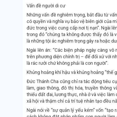
Vấn đề người di cư
Những vấn đề nghiêm trọng, bắt đầu từ vấn
có quyền và nghĩa vụ bảo vệ biên giới của 
đức trong việc cung cấp nơi tị nạn”. Ngài l
trong đó “chúng ta không được thấy đó là 
là những tội ác nghiêm trọng gây ra hoặc du
Ngài lên án: “Các biện pháp ngày càng v
trên phương diện chính trị – để đối xử với
là rác rưởi chứ không phải là con người”.
Khủng hoảng khí hậu và khủng hoảng “thế gi
Đức Thánh Cha cũng chỉ ra tác động tiêu cực
làm, giao thông, đô thị hóa, truyền thông v
thiếu đất đai, lương thực, nhà ở và việc làm
xã hội và thậm chí cả trí tuệ nhân tạo đều n
Ngài nói về “sự quản lý yếu kém” vốn “tạo r
cách không đặt nhân phẩm con người làm cốt