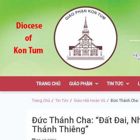
Skip
Skip
to
to
navigation
content
Giáo Phận K
TRANG CHỦ
GIÁO PHẬN
TIN TỨC
Trang Chủ
Tin Tức
Giáo Hội Hoàn Vũ
Đức Thánh Cha: 
Đức Thánh Cha: “Đất Đai, 
Thánh Thiêng”