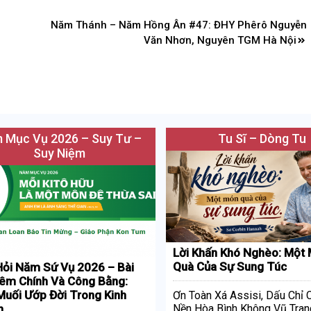
Năm Thánh – Năm Hồng Ân #47: ĐHY Phêrô Nguyễn
Văn Nhơn, Nguyên TGM Hà Nội
 Mục Vụ 2026 – Suy Tư –
Tu Sĩ – Dòng Tu
Suy Niệm
Lời Khấn Khó Nghèo: Một
Quà Của Sự Sung Túc
ỏi Năm Sứ Vụ 2026 – Bài
iêm Chính Và Công Bằng:
uối Ướp Đời Trong Kinh
Ơn Toàn Xá Assisi, Dấu Chỉ
h
Nền Hòa Bình Không Vũ Tran