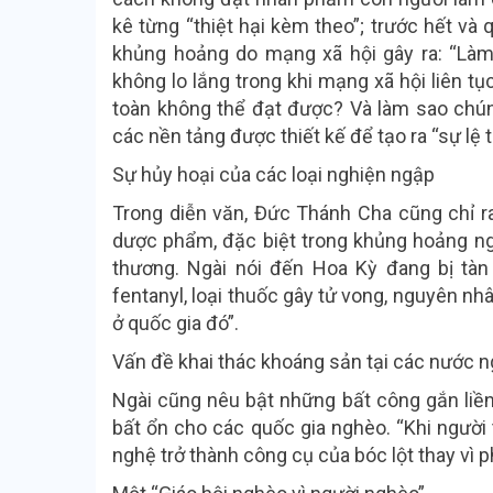
kê từng “thiệt hại kèm theo”; trước hết và 
khủng hoảng do mạng xã hội gây ra: “Làm
không lo lắng trong khi mạng xã hội liên tụ
toàn không thể đạt được? Và làm sao chúng
các nền tảng được thiết kế để tạo ra “sự lệ
Sự hủy hoại của các loại nghiện ngập
Trong diễn văn, Đức Thánh Cha cũng chỉ r
dược phẩm, đặc biệt trong khủng hoảng ngh
thương. Ngài nói đến Hoa Kỳ đang bị tàn
fentanyl, loại thuốc gây tử vong, nguyên n
ở quốc gia đó”.
Vấn đề khai thác khoáng sản tại các nước 
Ngài cũng nêu bật những bất công gắn liền v
bất ổn cho các quốc gia nghèo. “Khi người 
nghệ trở thành công cụ của bóc lột thay vì 