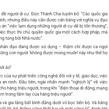
 đề người di cư. Đức Thánh Cha tuyên bố: “Các quốc gia
mình, nhưng điều này cần được cân bằng với nghĩa vụ đạo
ên án “việc lạm dụng những người di cư dễ bị tổn thương”,
việc thực thi chủ quyền quốc gia một cách hợp pháp, mà
ng túng bởi Nhà nước”.
ô nhân đạo đang được sử dụng – thậm chí được ca ngợi
 những con người ‘không được mong muốn’ này như thể họ
ới ảo”
 của sự phát triển công nghệ đối với y tế, giáo dục, việc
à an ninh. Đầu tiên, ngài nhấn mạnh “nghịch lý” về việc
 cho hàng triệu người, trong khi “điện thoại di động, mạng
ằm trong tầm tay của hàng triệu người”.
a và gia tăng bất bình đẳng dưới vỏ bọc tiến bộ. Và bằng
 lõi, hệ thống cũng thất bại về mặt công lý”. Ngài liệt