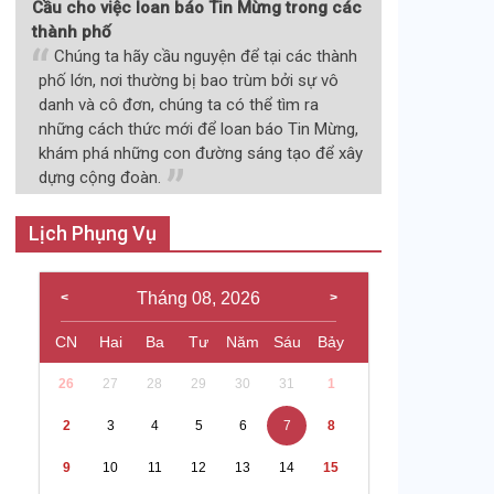
Cầu cho việc loan báo Tin Mừng trong các
thành phố
Chúng ta hãy cầu nguyện để tại các thành
phố lớn, nơi thường bị bao trùm bởi sự vô
danh và cô đơn, chúng ta có thể tìm ra
những cách thức mới để loan báo Tin Mừng,
khám phá những con đường sáng tạo để xây
dựng cộng đoàn.
Lịch Phụng Vụ
Tháng 08, 2026
CN
Hai
Ba
Tư
Năm
Sáu
Bảy
26
27
28
29
30
31
1
2
3
4
5
6
7
8
9
10
11
12
13
14
15