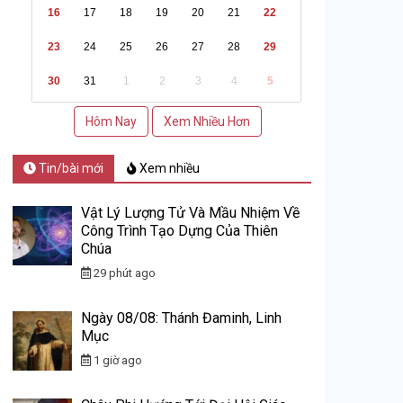
16
17
18
19
20
21
22
23
24
25
26
27
28
29
30
31
1
2
3
4
5
Hôm Nay
Xem Nhiều Hơn
Tin/bài mới
Xem nhiều
Vật Lý Lượng Tử Và Mầu Nhiệm Về
Công Trình Tạo Dựng Của Thiên
Chúa
29 phút ago
Ngày 08/08: Thánh Đaminh, Linh
Mục
1 giờ ago