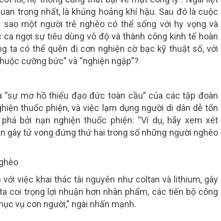
quan trọng nhất, là khủng hoảng khí hậu. Sau đó là cuộc
 sao một người trẻ nghèo có thể sống với hy vọng và
c ca ngợi sự tiêu dùng vô độ và thành công kinh tế hoàn
 ta có thể quên đi cơn nghiện cờ bạc kỹ thuật số, với
 thuộc cưỡng bức” và “nghiện ngập”?
a “sự mơ hồ thiếu đạo đức toàn cầu” của các tập đoàn
iện thuốc phiện, và việc lạm dụng người di dân dễ tổn
 phá bởi nạn nghiện thuốc phiện: “Ví dụ, hãy xem xét
hân gây tử vong đứng thứ hai trong số những người nghèo
nghèo
ới việc khai thác tài nguyên như coltan và lithium, gây
ta coi trọng lợi nhuận hơn nhân phẩm, các tiến bộ công
phục vụ con người,” ngài nhấn mạnh.