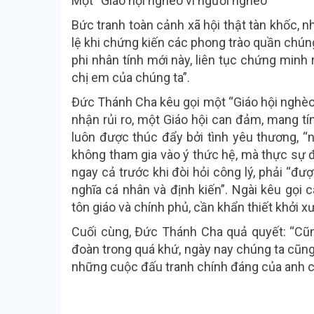
Một “Giáo hội nghèo vì người nghèo”
Bức tranh toàn cảnh xã hội thật tàn khốc,
lệ khi chứng kiến các phong trào quần chúng
phi nhân tính mới này, liên tục chứng minh
chị em của chúng ta”.
Đức Thánh Cha kêu gọi một “Giáo hội nghèo 
nhận rủi ro, một Giáo hội can đảm, mang tín
luôn được thúc đẩy bởi tình yêu thương, 
không tham gia vào ý thức hệ, mà thực sự 
ngay cả trước khi đòi hỏi công lý, phải “đư
nghĩa cá nhân và định kiến”. Ngài kêu gọi 
tôn giáo và chính phủ, cần khẩn thiết khởi xướ
Cuối cùng, Đức Thánh Cha quả quyết: “Cũn
đoàn trong quá khứ, ngày nay chúng ta cũng
những cuộc đấu tranh chính đáng của anh chị