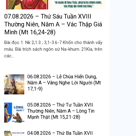
07.08.2026 – Thứ Sáu Tuần XVIII
Thường Niên, Năm A – Vác Thập Giá
Mình (Mt 16,24-28)
Bài đọc 1: Nk 2,1.3 ; 3,1-3.6-7 Khốn cho thành vấy
máu. Bài trích sách ngôn sứ Na-khum. 21Kìa, trên
các...
06.08.2026 – Lễ Chúa Hiển Dung,
Năm A – Vâng Nghe Lời Người (Mt
17,1-9)
05.08.2026 – Thứ Tư Tuần XVII
Thường Niên, Năm A – Lòng Tin
Mạnh Thật (Mt 15,21-28)
04.08.2026 – Thứ Ba Tuần XVII