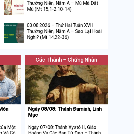
Thường Niên, Năm A – Mù Mà Dắt
Mù (Mt 15,1-2.10-14)
03.08.2026 – Thứ Hai Tuần XVII
Thường Niên, Năm A – Sao Lại Hoài
Nghi? (Mt 14,22-36)
Các Thánh – Chứng Nhân
 Món
Ngày 08/08: Thánh Đaminh, Linh
Mục
 Của Một
Ngày 07/08: Thánh Xystô II, Giáo
g Và Có
Hoàng Và Các Bạn Tử Đạo – Thánh